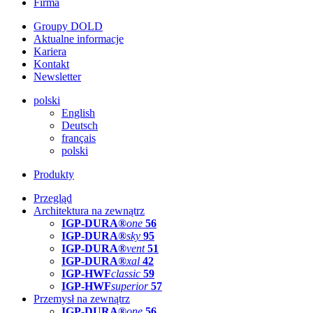
Firma
Groupy DOLD
Aktualne informacje
Kariera
Kontakt
Newsletter
polski
English
Deutsch
français
polski
Produkty
Przegląd
Architektura na zewnątrz
IGP-DURA®
one
56
IGP-DURA®
sky
95
IGP-DURA®
vent
51
IGP-DURA®
xal
42
IGP-HWF
classic
59
IGP-HWF
superior
57
Przemysł na zewnątrz
IGP-DURA®
one
56