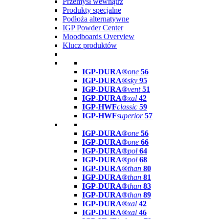
Przemysł wewnątrz
Produkty specjalne
Podłoża alternatywne
IGP Powder Center
Moodboards Overview
Klucz produktów
IGP-DURA®
one
56
IGP-DURA®
sky
95
IGP-DURA®
vent
51
IGP-DURA®
xal
42
IGP-HWF
classic
59
IGP-HWF
superior
57
IGP-DURA®
one
56
IGP-DURA®
one
66
IGP-DURA®
pol
64
IGP-DURA®
pol
68
IGP-DURA®
than
80
IGP-DURA®
than
81
IGP-DURA®
than
83
IGP-DURA®
than
89
IGP-DURA®
xal
42
IGP-DURA®
xal
46