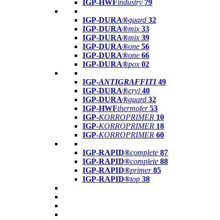
IGP-HWF
industry
79
IGP-DURA®
guard
32
IGP-DURA®
mix
33
IGP-DURA®
mix
39
IGP-DURA®
one
56
IGP-DURA®
one
66
IGP-DURA®
pox
02
IGP-
ANTIGRAFFITI
49
IGP-DURA®
cryl
40
IGP-DURA®
guard
32
IGP-HWF
thermofer
53
IGP-
KORROPRIMER
10
IGP-
KORROPRIMER
18
IGP-
KORROPRIMER
60
IGP-RAPID®
complete
87
IGP-RAPID®
complete
88
IGP-RAPID®
primer
85
IGP-RAPID®
top
38