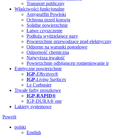
Transport publiczny
Właściwości funkcjonalne
Antygraffiti Powłoki
Ochrona przed korozją
Solidne powierzchnie
Łatwe czyszczenie
Podłoża wydzielające gazy
Powierzchnie przewodzące prąd elektryczny
Odporne na warunki pogodowe
Odporność chemiczna
Najwyższa trwałość
Powierzchnie odbijajacep romieniowanie ir
Estetyczne powierzchnie
IGP
-
Effectives®
IGP-
Living Surfaces
Le Corbusier
Trwałe farby proszkowe
IGP-RAPID®
IGP-DURA® one
Lakiery systemowe
Powrót
polski
English