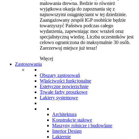
malowania drewna. Bedzie to również
wyjątkowa okazja do zapoznania się z
najnowszymi osiągnięciami w tej dziedzinie.
Zaangażowany zespół IGP osobiście będzie
towarzyszyć Państwu podczas całego
wydarzenia, zapewniając moc wrażeń oraz
specjalistyczną wiedzę. Liczba uczestników jest
celowo ograniczona do maksymalnie 30 osób.
Zarezerwuj miejsce już teraz!
Więcej
Zastosowania
Obszary zastosowań
Właściwości funkcjonalne
Estetyczne powierzchnie
Trwałe farby proszkowe
Lakiery systemowe
Architektura
Konstrukcje stalowe
Maszyny rolnicze i budowlane
Interior Design
Lakiernie