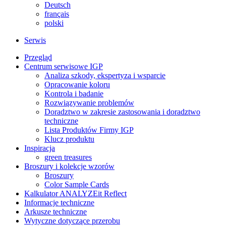
Deutsch
français
polski
Serwis
Przegląd
Centrum serwisowe IGP
Analiza szkody, ekspertyza i wsparcie
Opracowanie koloru
Kontrola i badanie
Rozwiązywanie problemów
Doradztwo w zakresie zastosowania i doradztwo
techniczne
Lista Produktów Firmy IGP
Klucz produktu
Inspiracja
green treasures
Broszury i kolekcje wzorów
Broszury
Color Sample Cards
Kalkulator ANALYZEit Reflect
Informacje techniczne
Arkusze techniczne
Wytyczne dotyczące przerobu