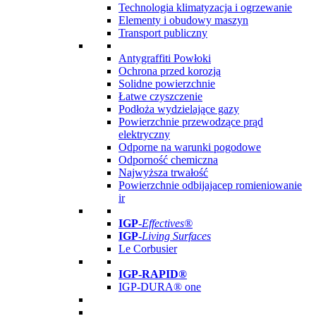
Technologia klimatyzacja i ogrzewanie
Elementy i obudowy maszyn
Transport publiczny
Antygraffiti Powłoki
Ochrona przed korozją
Solidne powierzchnie
Łatwe czyszczenie
Podłoża wydzielające gazy
Powierzchnie przewodzące prąd
elektryczny
Odporne na warunki pogodowe
Odporność chemiczna
Najwyższa trwałość
Powierzchnie odbijajacep romieniowanie
ir
IGP
-
Effectives®
IGP-
Living Surfaces
Le Corbusier
IGP-RAPID®
IGP-DURA® one