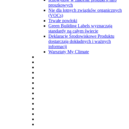
proszkowych
Nie dla lotnych związków organicznych
(VOCs)
Trwałe powłoki
Green Building Labels wyznaczają
standardy na całym świecie
Deklaracje Środowiskowe Produktu
dostarczają dokładnych i ważnych
informacji
Warsztaty My Climate