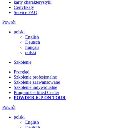
karty charakterystyki
Certyfikaty
Service FAQ
Powrót
polski
English
Deutsch
français
polski
Szkolenie
Przegląd
Szkolenie profesjonalne
Szkolenie zaawansowane
Szkolenie indywidualne
Program Certified Coater
POWDER
IGP
ON TOUR
Powrót
polski
English
Deutsch