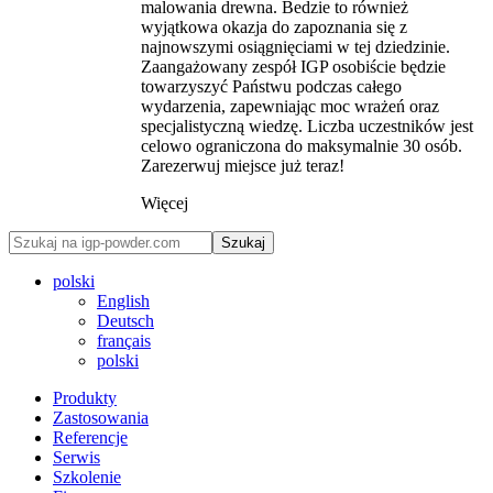
malowania drewna. Bedzie to również
wyjątkowa okazja do zapoznania się z
najnowszymi osiągnięciami w tej dziedzinie.
Zaangażowany zespół IGP osobiście będzie
towarzyszyć Państwu podczas całego
wydarzenia, zapewniając moc wrażeń oraz
specjalistyczną wiedzę. Liczba uczestników jest
celowo ograniczona do maksymalnie 30 osób.
Zarezerwuj miejsce już teraz!
Więcej
Szukaj
polski
English
Deutsch
français
polski
Produkty
Zastosowania
Referencje
Serwis
Szkolenie