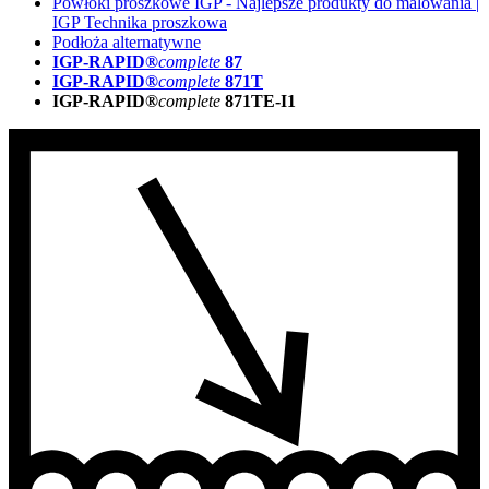
Powłoki proszkowe IGP - Najlepsze produkty do malowania |
IGP Technika proszkowa
Podłoża alternatywne
IGP-RAPID®
complete
87
IGP-RAPID®
complete
871T
IGP-RAPID®
complete
871TE-I1