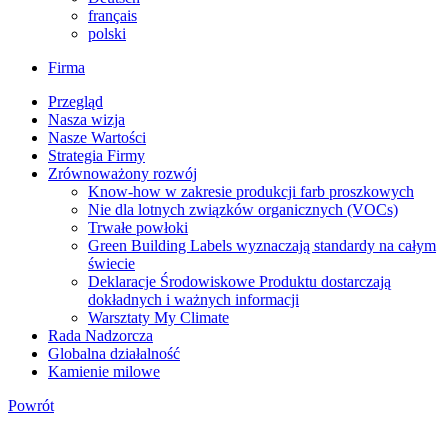
français
polski
Firma
Przegląd
Nasza wizja
Nasze Wartości
Strategia Firmy
Zrównoważony rozwój
Know-how w zakresie produkcji farb proszkowych
Nie dla lotnych związków organicznych (VOCs)
Trwałe powłoki
Green Building Labels wyznaczają standardy na całym
świecie
Deklaracje Środowiskowe Produktu dostarczają
dokładnych i ważnych informacji
Warsztaty My Climate
Rada Nadzorcza
Globalna działalność
Kamienie milowe
Powrót