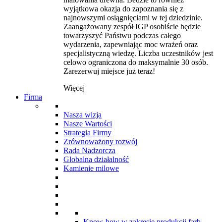
wyjątkowa okazja do zapoznania się z
najnowszymi osiągnięciami w tej dziedzinie.
Zaangażowany zespół IGP osobiście będzie
towarzyszyć Państwu podczas całego
wydarzenia, zapewniając moc wrażeń oraz
specjalistyczną wiedzę. Liczba uczestników jest
celowo ograniczona do maksymalnie 30 osób.
Zarezerwuj miejsce już teraz!
Więcej
Firma
Nasza wizja
Nasze Wartości
Strategia Firmy
Zrównoważony rozwój
Rada Nadzorcza
Globalna działalność
Kamienie milowe
Know-how w zakresie produkcji farb