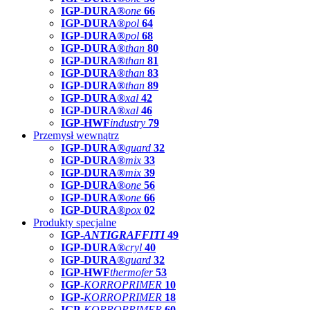
IGP-DURA®
one
66
IGP-DURA®
pol
64
IGP-DURA®
pol
68
IGP-DURA®
than
80
IGP-DURA®
than
81
IGP-DURA®
than
83
IGP-DURA®
than
89
IGP-DURA®
xal
42
IGP-DURA®
xal
46
IGP-HWF
industry
79
Przemysł wewnątrz
IGP-DURA®
guard
32
IGP-DURA®
mix
33
IGP-DURA®
mix
39
IGP-DURA®
one
56
IGP-DURA®
one
66
IGP-DURA®
pox
02
Produkty specjalne
IGP-
ANTIGRAFFITI
49
IGP-DURA®
cryl
40
IGP-DURA®
guard
32
IGP-HWF
thermofer
53
IGP-
KORROPRIMER
10
IGP-
KORROPRIMER
18
IGP-
KORROPRIMER
60