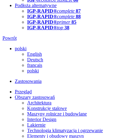
Podłoża alternatywne
IGP-RAPID®
complete
87
IGP-RAPID®
complete
88
IGP-RAPID®
primer
85
IGP-RAPID®
top
38
Powrót
polski
English
Deutsch
français
polski
Zastosowania
Przegląd
Obszary zastosowań
Architektura
Konstrukcje stalowe
Maszyny rolnicze i budowlane
Interior Design
Lakiernie
Technologia klimatyzacja i ogrzewanie
Elementy i obudowy maszyn