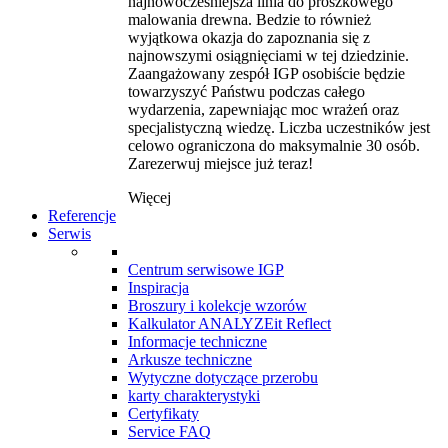
najnowocześniejsza linia do proszkowego
malowania drewna. Bedzie to również
wyjątkowa okazja do zapoznania się z
najnowszymi osiągnięciami w tej dziedzinie.
Zaangażowany zespół IGP osobiście będzie
towarzyszyć Państwu podczas całego
wydarzenia, zapewniając moc wrażeń oraz
specjalistyczną wiedzę. Liczba uczestników jest
celowo ograniczona do maksymalnie 30 osób.
Zarezerwuj miejsce już teraz!
Więcej
Referencje
Serwis
Centrum serwisowe IGP
Inspiracja
Broszury i kolekcje wzorów
Kalkulator ANALYZEit Reflect
Informacje techniczne
Arkusze techniczne
Wytyczne dotyczące przerobu
karty charakterystyki
Certyfikaty
Service FAQ