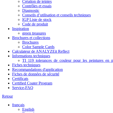
Création de teintes
Contrôles et essais
Diagnostic
Conseils d’utilisation et conseils techniques
IGP Liste de stock
Code de produit
Inspiration
green treasures
Brochures et collections
Brochures
Color Sample Cards
Calculateur de ANALYZEit Reflect
Informations techniques
TI_119_tolerances_de_couleur_pour_les_peintures_en_p
Fiches techniques
Recommandations d'application
Fiches de données de sécurité
Certificats
Certified Coater Program
Service-FAQ
Retour
français
English