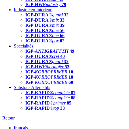
IGP-HWF
industry
79
Industrie en Intérieur
IGP-DURA®
guard
32
IGP-DURA®
mix
33
IGP-DURA®
mix
39
IGP-DURA®
one
56
IGP-DURA®
one
66
IGP-DURA®
pox
02
Spécialités
IGP-
ANTIGRAFFITI
49
IGP-DURA®
cryl
40
IGP-DURA®
guard
32
IGP-HWF
thermofer
53
IGP-
KORROPRIMER
10
IGP-
KORROPRIMER
18
IGP-
KORROPRIMER
60
Substrats Alternatifs
IGP-RAPID®
complete
87
IGP-RAPID®
complete
88
IGP-RAPID®
primer
85
IGP-RAPID®
top
38
Retour
français