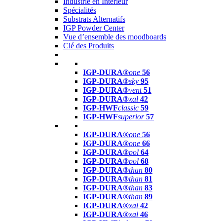
Industrie en Intérieur
Spécialités
Substrats Alternatifs
IGP Powder Center
Vue d’ensemble des moodboards
Clé des Produits
IGP-DURA®
one
56
IGP-DURA®
sky
95
IGP-DURA®
vent
51
IGP-DURA®
xal
42
IGP-HWF
classic
59
IGP-HWF
superior
57
IGP-DURA®
one
56
IGP-DURA®
one
66
IGP-DURA®
pol
64
IGP-DURA®
pol
68
IGP-DURA®
than
80
IGP-DURA®
than
81
IGP-DURA®
than
83
IGP-DURA®
than
89
IGP-DURA®
xal
42
IGP-DURA®
xal
46