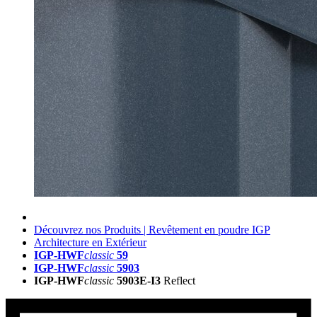
Découvrez nos Produits | Revêtement en poudre IGP
Architecture en Extérieur
IGP-HWF
classic
59
IGP-HWF
classic
5903
IGP-HWF
classic
5903E-I3
Reflect