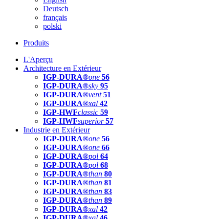
Deutsch
français
polski
Produits
L'Aperçu
Architecture en Extérieur
IGP-DURA®
one
56
IGP-DURA®
sky
95
IGP-DURA®
vent
51
IGP-DURA®
xal
42
IGP-HWF
classic
59
IGP-HWF
superior
57
Industrie en Extérieur
IGP-DURA®
one
56
IGP-DURA®
one
66
IGP-DURA®
pol
64
IGP-DURA®
pol
68
IGP-DURA®
than
80
IGP-DURA®
than
81
IGP-DURA®
than
83
IGP-DURA®
than
89
IGP-DURA®
xal
42
IGP-DURA®
xal
46