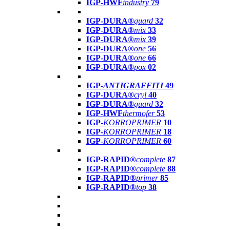
IGP-HWF
industry
79
IGP-DURA®
guard
32
IGP-DURA®
mix
33
IGP-DURA®
mix
39
IGP-DURA®
one
56
IGP-DURA®
one
66
IGP-DURA®
pox
02
IGP-
ANTIGRAFFITI
49
IGP-DURA®
cryl
40
IGP-DURA®
guard
32
IGP-HWF
thermofer
53
IGP-
KORROPRIMER
10
IGP-
KORROPRIMER
18
IGP-
KORROPRIMER
60
IGP-RAPID®
complete
87
IGP-RAPID®
complete
88
IGP-RAPID®
primer
85
IGP-RAPID®
top
38