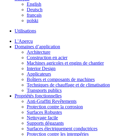
English
Deutsch
français
polski
Utilisations
L'Aperçu
Domaines d’application
Architecture
Construction en acier
Machines agricoles et engins de chantier
Interior Design
Applicateurs
Boîtiers et composants de machines
Techniques de chauffage et de climatisation
Transports publics
Propriétés fonctionnelles
Anti-Graffiti Revêtements
Protection contre la corrosion
Surfaces Robustes
Nettoyage facile
Supports dégazants
Surfaces électriquement conductrices
Protection contre les intempéries