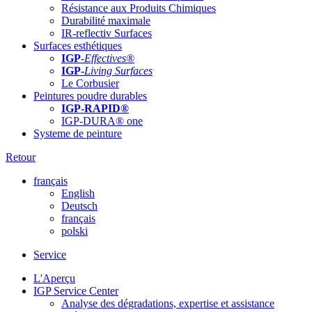
Résistance aux Produits Chimiques
Durabilité maximale
IR-reflectiv Surfaces
Surfaces esthétiques
IGP
-
Effectives®
IGP-
Living Surfaces
Le Corbusier
Peintures poudre durables
IGP-RAPID®
IGP-DURA® one
Systeme de peinture
Retour
français
English
Deutsch
français
polski
Service
L'Aperçu
IGP Service Center
Analyse des dégradations, expertise et assistance