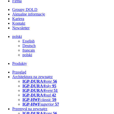
Firma
Groupy DOLD
Aktualne informacje
Kariera
Kontakt
Newsletter
polski
English
Deutsch
français
polski
Produkty
Przegląd
Architektura na zewnątrz
IGP-DURA®
one
56
IGP-DURA®
sky
95
IGP-DURA®
vent
51
IGP-DURA®
xal
42
IGP-HWF
classic
59
IGP-HWF
superior
57
Przemysł na zewnątrz
IGP-DURA®
one
56