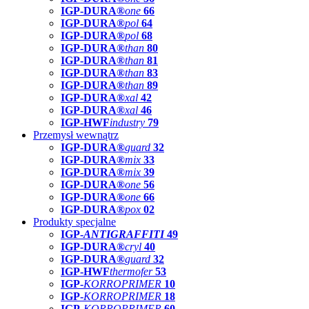
IGP-DURA®
one
66
IGP-DURA®
pol
64
IGP-DURA®
pol
68
IGP-DURA®
than
80
IGP-DURA®
than
81
IGP-DURA®
than
83
IGP-DURA®
than
89
IGP-DURA®
xal
42
IGP-DURA®
xal
46
IGP-HWF
industry
79
Przemysł wewnątrz
IGP-DURA®
guard
32
IGP-DURA®
mix
33
IGP-DURA®
mix
39
IGP-DURA®
one
56
IGP-DURA®
one
66
IGP-DURA®
pox
02
Produkty specjalne
IGP-
ANTIGRAFFITI
49
IGP-DURA®
cryl
40
IGP-DURA®
guard
32
IGP-HWF
thermofer
53
IGP-
KORROPRIMER
10
IGP-
KORROPRIMER
18
IGP-
KORROPRIMER
60