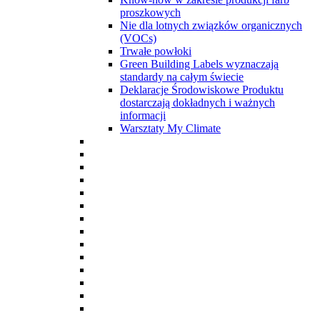
proszkowych
Nie dla lotnych związków organicznych
(VOCs)
Trwałe powłoki
Green Building Labels wyznaczają
standardy na całym świecie
Deklaracje Środowiskowe Produktu
dostarczają dokładnych i ważnych
informacji
Warsztaty My Climate