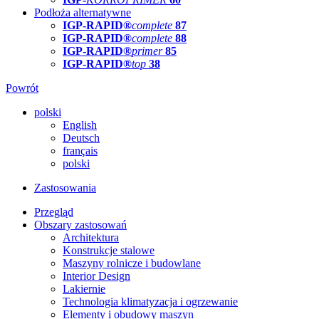
Podłoża alternatywne
IGP-RAPID®
complete
87
IGP-RAPID®
complete
88
IGP-RAPID®
primer
85
IGP-RAPID®
top
38
Powrót
polski
English
Deutsch
français
polski
Zastosowania
Przegląd
Obszary zastosowań
Architektura
Konstrukcje stalowe
Maszyny rolnicze i budowlane
Interior Design
Lakiernie
Technologia klimatyzacja i ogrzewanie
Elementy i obudowy maszyn