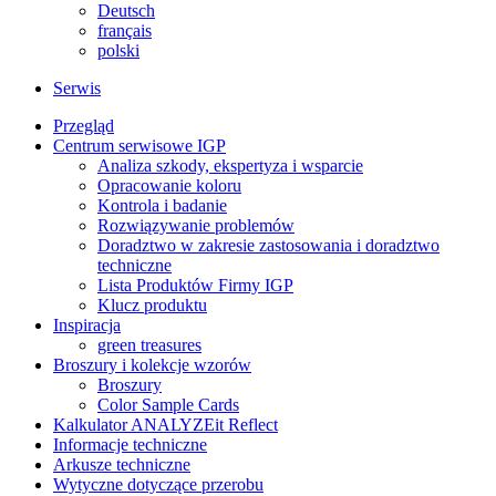
Deutsch
français
polski
Serwis
Przegląd
Centrum serwisowe IGP
Analiza szkody, ekspertyza i wsparcie
Opracowanie koloru
Kontrola i badanie
Rozwiązywanie problemów
Doradztwo w zakresie zastosowania i doradztwo
techniczne
Lista Produktów Firmy IGP
Klucz produktu
Inspiracja
green treasures
Broszury i kolekcje wzorów
Broszury
Color Sample Cards
Kalkulator ANALYZEit Reflect
Informacje techniczne
Arkusze techniczne
Wytyczne dotyczące przerobu