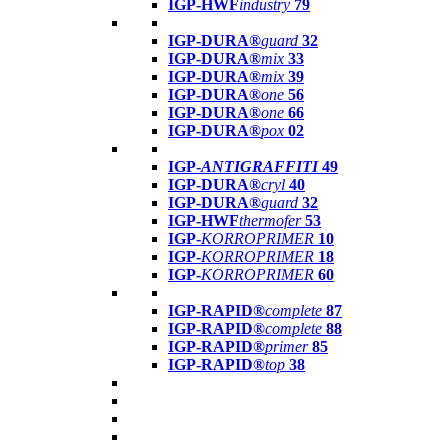
IGP-HWF
industry
79
IGP-DURA®
guard
32
IGP-DURA®
mix
33
IGP-DURA®
mix
39
IGP-DURA®
one
56
IGP-DURA®
one
66
IGP-DURA®
pox
02
IGP-
ANTIGRAFFITI
49
IGP-DURA®
cryl
40
IGP-DURA®
guard
32
IGP-HWF
thermofer
53
IGP-
KORROPRIMER
10
IGP-
KORROPRIMER
18
IGP-
KORROPRIMER
60
IGP-RAPID®
complete
87
IGP-RAPID®
complete
88
IGP-RAPID®
primer
85
IGP-RAPID®
top
38