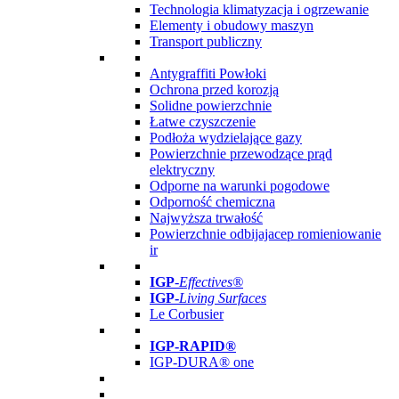
Technologia klimatyzacja i ogrzewanie
Elementy i obudowy maszyn
Transport publiczny
Antygraffiti Powłoki
Ochrona przed korozją
Solidne powierzchnie
Łatwe czyszczenie
Podłoża wydzielające gazy
Powierzchnie przewodzące prąd
elektryczny
Odporne na warunki pogodowe
Odporność chemiczna
Najwyższa trwałość
Powierzchnie odbijajacep romieniowanie
ir
IGP
-
Effectives®
IGP-
Living Surfaces
Le Corbusier
IGP-RAPID®
IGP-DURA® one