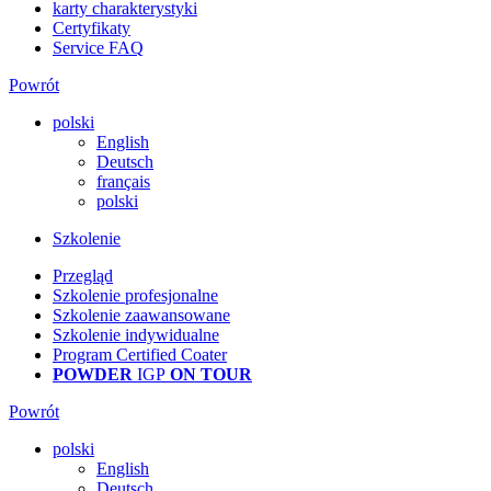
karty charakterystyki
Certyfikaty
Service FAQ
Powrót
polski
English
Deutsch
français
polski
Szkolenie
Przegląd
Szkolenie profesjonalne
Szkolenie zaawansowane
Szkolenie indywidualne
Program Certified Coater
POWDER
IGP
ON TOUR
Powrót
polski
English
Deutsch