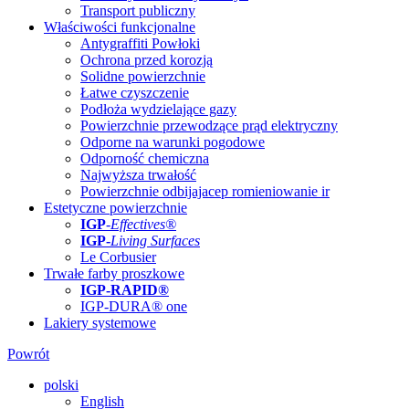
Transport publiczny
Właściwości funkcjonalne
Antygraffiti Powłoki
Ochrona przed korozją
Solidne powierzchnie
Łatwe czyszczenie
Podłoża wydzielające gazy
Powierzchnie przewodzące prąd elektryczny
Odporne na warunki pogodowe
Odporność chemiczna
Najwyższa trwałość
Powierzchnie odbijajacep romieniowanie ir
Estetyczne powierzchnie
IGP
-
Effectives®
IGP-
Living Surfaces
Le Corbusier
Trwałe farby proszkowe
IGP-RAPID®
IGP-DURA® one
Lakiery systemowe
Powrót
polski
English