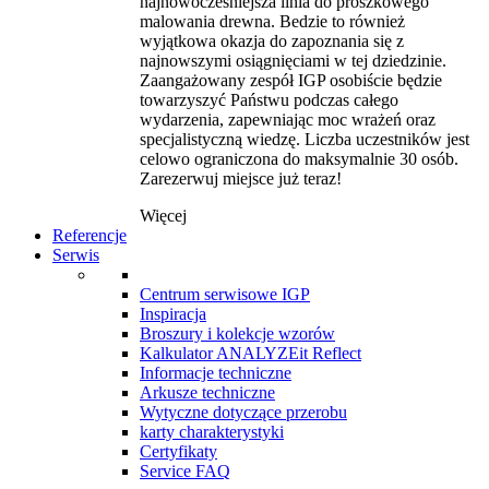
najnowocześniejsza linia do proszkowego
malowania drewna. Bedzie to również
wyjątkowa okazja do zapoznania się z
najnowszymi osiągnięciami w tej dziedzinie.
Zaangażowany zespół IGP osobiście będzie
towarzyszyć Państwu podczas całego
wydarzenia, zapewniając moc wrażeń oraz
specjalistyczną wiedzę. Liczba uczestników jest
celowo ograniczona do maksymalnie 30 osób.
Zarezerwuj miejsce już teraz!
Więcej
Referencje
Serwis
Centrum serwisowe IGP
Inspiracja
Broszury i kolekcje wzorów
Kalkulator ANALYZEit Reflect
Informacje techniczne
Arkusze techniczne
Wytyczne dotyczące przerobu
karty charakterystyki
Certyfikaty
Service FAQ