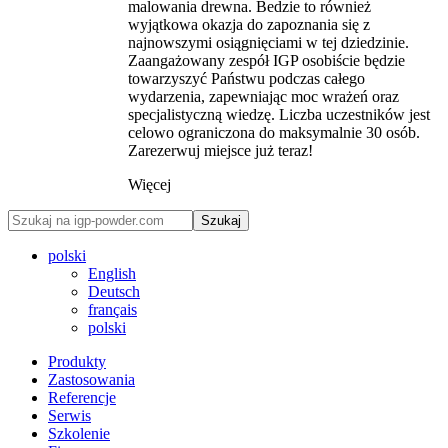
malowania drewna. Bedzie to również
wyjątkowa okazja do zapoznania się z
najnowszymi osiągnięciami w tej dziedzinie.
Zaangażowany zespół IGP osobiście będzie
towarzyszyć Państwu podczas całego
wydarzenia, zapewniając moc wrażeń oraz
specjalistyczną wiedzę. Liczba uczestników jest
celowo ograniczona do maksymalnie 30 osób.
Zarezerwuj miejsce już teraz!
Więcej
Szukaj
polski
English
Deutsch
français
polski
Produkty
Zastosowania
Referencje
Serwis
Szkolenie