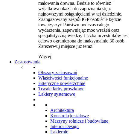
malowania drewna. Bedzie to również
wyjątkowa okazja do zapoznania się z
najnowszymi osiągnięciami w tej dziedzinie.
Zaangażowany zespół IGP osobiście będzie
towarzyszyć Państwu podczas całego
wydarzenia, zapewniając moc wrażeń oraz
specjalistyczną wiedzę. Liczba uczestników jest
celowo ograniczona do maksymalnie 30 osób.
Zarezerwuj miejsce już teraz!
Więcej
Zastosowania
Obszary zastosowań
Właściwości funkcjonalne
Estetyczne powierzchnie
Trwałe farby proszkowe
Lakiery systemowe
Architektura
Konstrukcje stalowe
Maszyny rolnicze i budowlane
Interior Design
Lakiernie