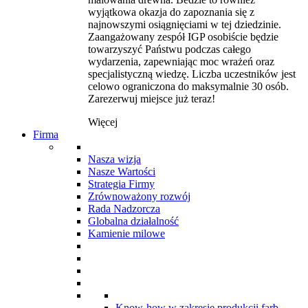
wyjątkowa okazja do zapoznania się z
najnowszymi osiągnięciami w tej dziedzinie.
Zaangażowany zespół IGP osobiście będzie
towarzyszyć Państwu podczas całego
wydarzenia, zapewniając moc wrażeń oraz
specjalistyczną wiedzę. Liczba uczestników jest
celowo ograniczona do maksymalnie 30 osób.
Zarezerwuj miejsce już teraz!
Więcej
Firma
Nasza wizja
Nasze Wartości
Strategia Firmy
Zrównoważony rozwój
Rada Nadzorcza
Globalna działalność
Kamienie milowe
Know-how w zakresie produkcji farb