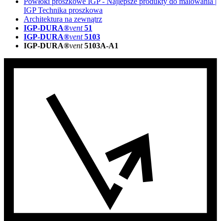
Powłoki proszkowe IGP - Najlepsze produkty do malowania |
IGP Technika proszkowa
Architektura na zewnątrz
IGP-DURA®
vent
51
IGP-DURA®
vent
5103
IGP-DURA®
vent
5103A-A1