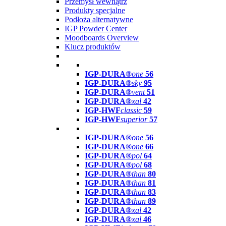
Przemysł wewnątrz
Produkty specjalne
Podłoża alternatywne
IGP Powder Center
Moodboards Overview
Klucz produktów
IGP-DURA®
one
56
IGP-DURA®
sky
95
IGP-DURA®
vent
51
IGP-DURA®
xal
42
IGP-HWF
classic
59
IGP-HWF
superior
57
IGP-DURA®
one
56
IGP-DURA®
one
66
IGP-DURA®
pol
64
IGP-DURA®
pol
68
IGP-DURA®
than
80
IGP-DURA®
than
81
IGP-DURA®
than
83
IGP-DURA®
than
89
IGP-DURA®
xal
42
IGP-DURA®
xal
46