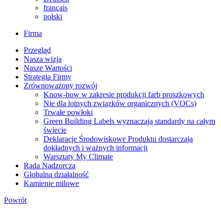
français
polski
Firma
Przegląd
Nasza wizja
Nasze Wartości
Strategia Firmy
Zrównoważony rozwój
Know-how w zakresie produkcji farb proszkowych
Nie dla lotnych związków organicznych (VOCs)
Trwałe powłoki
Green Building Labels wyznaczają standardy na całym
świecie
Deklaracje Środowiskowe Produktu dostarczają
dokładnych i ważnych informacji
Warsztaty My Climate
Rada Nadzorcza
Globalna działalność
Kamienie milowe
Powrót