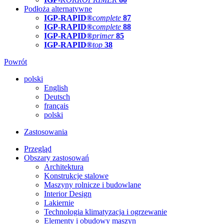
Podłoża alternatywne
IGP-RAPID®
complete
87
IGP-RAPID®
complete
88
IGP-RAPID®
primer
85
IGP-RAPID®
top
38
Powrót
polski
English
Deutsch
français
polski
Zastosowania
Przegląd
Obszary zastosowań
Architektura
Konstrukcje stalowe
Maszyny rolnicze i budowlane
Interior Design
Lakiernie
Technologia klimatyzacja i ogrzewanie
Elementy i obudowy maszyn