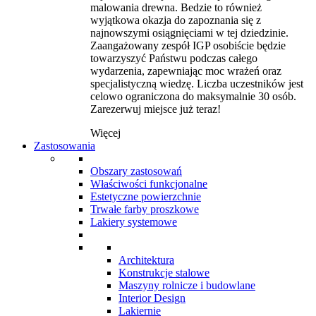
malowania drewna. Bedzie to również
wyjątkowa okazja do zapoznania się z
najnowszymi osiągnięciami w tej dziedzinie.
Zaangażowany zespół IGP osobiście będzie
towarzyszyć Państwu podczas całego
wydarzenia, zapewniając moc wrażeń oraz
specjalistyczną wiedzę. Liczba uczestników jest
celowo ograniczona do maksymalnie 30 osób.
Zarezerwuj miejsce już teraz!
Więcej
Zastosowania
Obszary zastosowań
Właściwości funkcjonalne
Estetyczne powierzchnie
Trwałe farby proszkowe
Lakiery systemowe
Architektura
Konstrukcje stalowe
Maszyny rolnicze i budowlane
Interior Design
Lakiernie