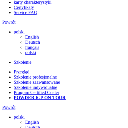
karty charakterystyki
Certyfikaty
Service FAQ
Powrót
polski
English
Deutsch
français
polski
Szkolenie
Przegląd
Szkolenie profesjonalne
Szkolenie zaawansowane
Szkolenie indywidualne
Program Certified Coater
POWDER
IGP
ON TOUR
Powrót
polski
English
Deutsch