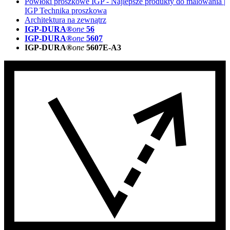
Powłoki proszkowe IGP - Najlepsze produkty do malowania |
IGP Technika proszkowa
Architektura na zewnątrz
IGP-DURA®
one
56
IGP-DURA®
one
5607
IGP-DURA®
one
5607E-A3