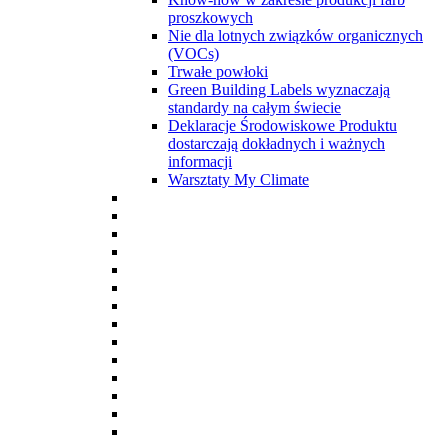
proszkowych
Nie dla lotnych związków organicznych
(VOCs)
Trwałe powłoki
Green Building Labels wyznaczają
standardy na całym świecie
Deklaracje Środowiskowe Produktu
dostarczają dokładnych i ważnych
informacji
Warsztaty My Climate