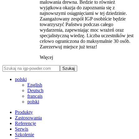
malowania drewna. Bedzie to również
wyjątkowa okazja do zapoznania się z
najnowszymi osiągnięciami w tej dziedzinie.
Zaangażowany zespół IGP osobiście będzie
towarzyszyć Państwu podczas całego
wydarzenia, zapewniając moc wrażeń oraz
specjalistyczną wiedzę. Liczba uczestników jest
celowo ograniczona do maksymalnie 30 osób.
Zarezerwuj miejsce już teraz!
Więcej
Szukaj
polski
English
Deutsch
français
polski
Produkty
Zastosowania
Referencje
Serwis
Szkolenie