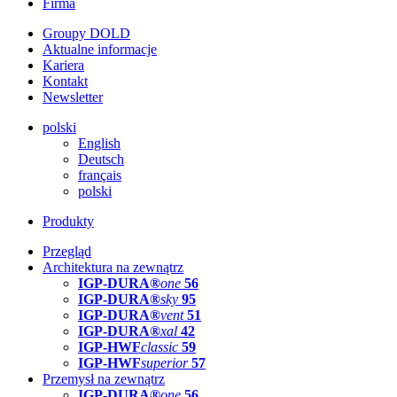
Firma
Groupy DOLD
Aktualne informacje
Kariera
Kontakt
Newsletter
polski
English
Deutsch
français
polski
Produkty
Przegląd
Architektura na zewnątrz
IGP-DURA®
one
56
IGP-DURA®
sky
95
IGP-DURA®
vent
51
IGP-DURA®
xal
42
IGP-HWF
classic
59
IGP-HWF
superior
57
Przemysł na zewnątrz
IGP-DURA®
one
56