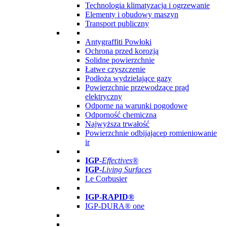
Technologia klimatyzacja i ogrzewanie
Elementy i obudowy maszyn
Transport publiczny
Antygraffiti Powłoki
Ochrona przed korozją
Solidne powierzchnie
Łatwe czyszczenie
Podłoża wydzielające gazy
Powierzchnie przewodzące prąd
elektryczny
Odporne na warunki pogodowe
Odporność chemiczna
Najwyższa trwałość
Powierzchnie odbijajacep romieniowanie
ir
IGP
-
Effectives®
IGP-
Living Surfaces
Le Corbusier
IGP-RAPID®
IGP-DURA® one