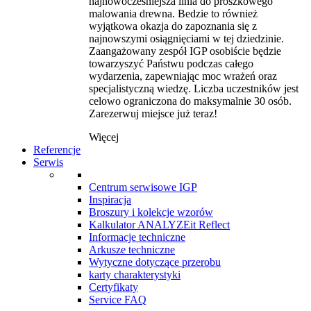
najnowocześniejsza linia do proszkowego
malowania drewna. Bedzie to również
wyjątkowa okazja do zapoznania się z
najnowszymi osiągnięciami w tej dziedzinie.
Zaangażowany zespół IGP osobiście będzie
towarzyszyć Państwu podczas całego
wydarzenia, zapewniając moc wrażeń oraz
specjalistyczną wiedzę. Liczba uczestników jest
celowo ograniczona do maksymalnie 30 osób.
Zarezerwuj miejsce już teraz!
Więcej
Referencje
Serwis
Centrum serwisowe IGP
Inspiracja
Broszury i kolekcje wzorów
Kalkulator ANALYZEit Reflect
Informacje techniczne
Arkusze techniczne
Wytyczne dotyczące przerobu
karty charakterystyki
Certyfikaty
Service FAQ