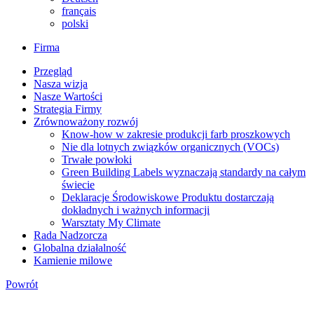
français
polski
Firma
Przegląd
Nasza wizja
Nasze Wartości
Strategia Firmy
Zrównoważony rozwój
Know-how w zakresie produkcji farb proszkowych
Nie dla lotnych związków organicznych (VOCs)
Trwałe powłoki
Green Building Labels wyznaczają standardy na całym
świecie
Deklaracje Środowiskowe Produktu dostarczają
dokładnych i ważnych informacji
Warsztaty My Climate
Rada Nadzorcza
Globalna działalność
Kamienie milowe
Powrót