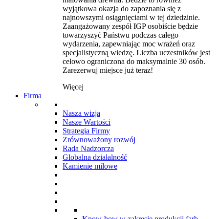
wyjątkowa okazja do zapoznania się z
najnowszymi osiągnięciami w tej dziedzinie.
Zaangażowany zespół IGP osobiście będzie
towarzyszyć Państwu podczas całego
wydarzenia, zapewniając moc wrażeń oraz
specjalistyczną wiedzę. Liczba uczestników jest
celowo ograniczona do maksymalnie 30 osób.
Zarezerwuj miejsce już teraz!
Więcej
Firma
Nasza wizja
Nasze Wartości
Strategia Firmy
Zrównoważony rozwój
Rada Nadzorcza
Globalna działalność
Kamienie milowe
Know-how w zakresie produkcji farb