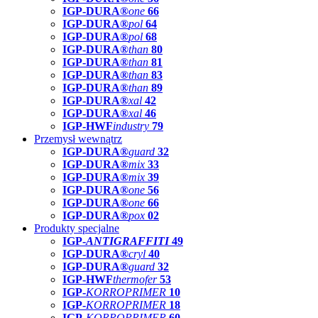
IGP-DURA®
one
66
IGP-DURA®
pol
64
IGP-DURA®
pol
68
IGP-DURA®
than
80
IGP-DURA®
than
81
IGP-DURA®
than
83
IGP-DURA®
than
89
IGP-DURA®
xal
42
IGP-DURA®
xal
46
IGP-HWF
industry
79
Przemysł wewnątrz
IGP-DURA®
guard
32
IGP-DURA®
mix
33
IGP-DURA®
mix
39
IGP-DURA®
one
56
IGP-DURA®
one
66
IGP-DURA®
pox
02
Produkty specjalne
IGP-
ANTIGRAFFITI
49
IGP-DURA®
cryl
40
IGP-DURA®
guard
32
IGP-HWF
thermofer
53
IGP-
KORROPRIMER
10
IGP-
KORROPRIMER
18
IGP-
KORROPRIMER
60