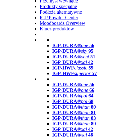
Przemysł wewnątrz
Produkty specjalne
Podłoża alternatywne
IGP Powder Center
Moodboards Overview
Klucz produktów
IGP-DURA®
one
56
IGP-DURA®
sky
95
IGP-DURA®
vent
51
IGP-DURA®
xal
42
IGP-HWF
classic
59
IGP-HWF
superior
57
IGP-DURA®
one
56
IGP-DURA®
one
66
IGP-DURA®
pol
64
IGP-DURA®
pol
68
IGP-DURA®
than
80
IGP-DURA®
than
81
IGP-DURA®
than
83
IGP-DURA®
than
89
IGP-DURA®
xal
42
IGP-DURA®
xal
46