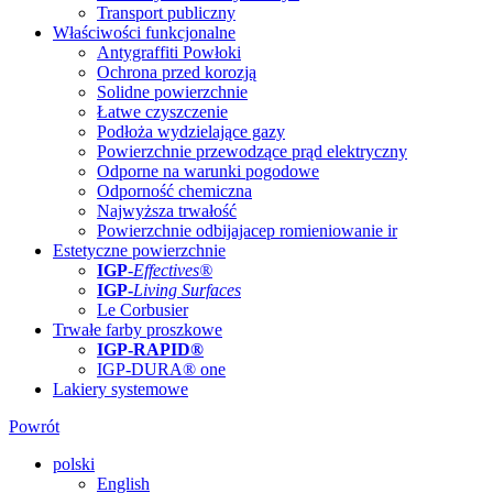
Transport publiczny
Właściwości funkcjonalne
Antygraffiti Powłoki
Ochrona przed korozją
Solidne powierzchnie
Łatwe czyszczenie
Podłoża wydzielające gazy
Powierzchnie przewodzące prąd elektryczny
Odporne na warunki pogodowe
Odporność chemiczna
Najwyższa trwałość
Powierzchnie odbijajacep romieniowanie ir
Estetyczne powierzchnie
IGP
-
Effectives®
IGP-
Living Surfaces
Le Corbusier
Trwałe farby proszkowe
IGP-RAPID®
IGP-DURA® one
Lakiery systemowe
Powrót
polski
English