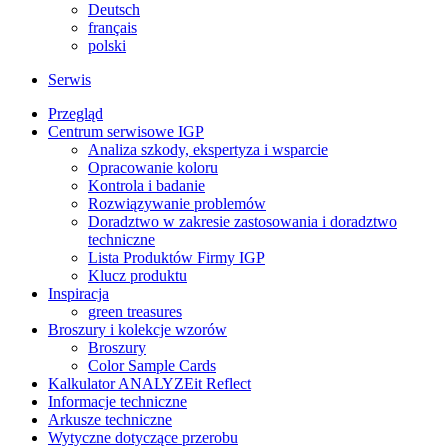
Deutsch
français
polski
Serwis
Przegląd
Centrum serwisowe IGP
Analiza szkody, ekspertyza i wsparcie
Opracowanie koloru
Kontrola i badanie
Rozwiązywanie problemów
Doradztwo w zakresie zastosowania i doradztwo
techniczne
Lista Produktów Firmy IGP
Klucz produktu
Inspiracja
green treasures
Broszury i kolekcje wzorów
Broszury
Color Sample Cards
Kalkulator ANALYZEit Reflect
Informacje techniczne
Arkusze techniczne
Wytyczne dotyczące przerobu