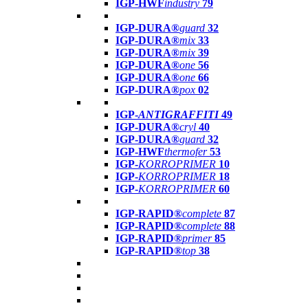
IGP-HWF
industry
79
IGP-DURA®
guard
32
IGP-DURA®
mix
33
IGP-DURA®
mix
39
IGP-DURA®
one
56
IGP-DURA®
one
66
IGP-DURA®
pox
02
IGP-
ANTIGRAFFITI
49
IGP-DURA®
cryl
40
IGP-DURA®
guard
32
IGP-HWF
thermofer
53
IGP-
KORROPRIMER
10
IGP-
KORROPRIMER
18
IGP-
KORROPRIMER
60
IGP-RAPID®
complete
87
IGP-RAPID®
complete
88
IGP-RAPID®
primer
85
IGP-RAPID®
top
38