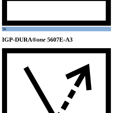
56
IGP-DURA®
one
5607E-A3