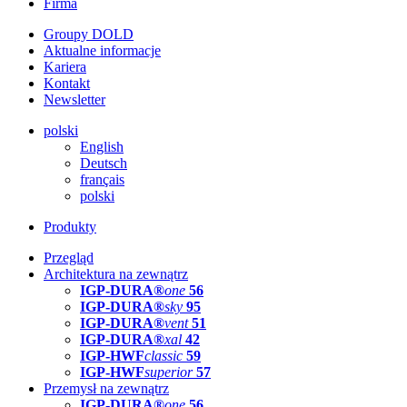
Firma
Groupy DOLD
Aktualne informacje
Kariera
Kontakt
Newsletter
polski
English
Deutsch
français
polski
Produkty
Przegląd
Architektura na zewnątrz
IGP-DURA®
one
56
IGP-DURA®
sky
95
IGP-DURA®
vent
51
IGP-DURA®
xal
42
IGP-HWF
classic
59
IGP-HWF
superior
57
Przemysł na zewnątrz
IGP-DURA®
one
56