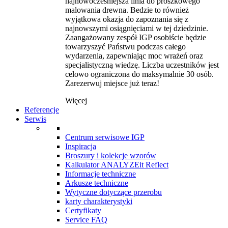
najnowocześniejsza linia do proszkowego
malowania drewna. Bedzie to również
wyjątkowa okazja do zapoznania się z
najnowszymi osiągnięciami w tej dziedzinie.
Zaangażowany zespół IGP osobiście będzie
towarzyszyć Państwu podczas całego
wydarzenia, zapewniając moc wrażeń oraz
specjalistyczną wiedzę. Liczba uczestników jest
celowo ograniczona do maksymalnie 30 osób.
Zarezerwuj miejsce już teraz!
Więcej
Referencje
Serwis
Centrum serwisowe IGP
Inspiracja
Broszury i kolekcje wzorów
Kalkulator ANALYZEit Reflect
Informacje techniczne
Arkusze techniczne
Wytyczne dotyczące przerobu
karty charakterystyki
Certyfikaty
Service FAQ