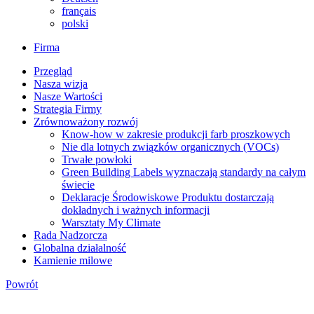
français
polski
Firma
Przegląd
Nasza wizja
Nasze Wartości
Strategia Firmy
Zrównoważony rozwój
Know-how w zakresie produkcji farb proszkowych
Nie dla lotnych związków organicznych (VOCs)
Trwałe powłoki
Green Building Labels wyznaczają standardy na całym
świecie
Deklaracje Środowiskowe Produktu dostarczają
dokładnych i ważnych informacji
Warsztaty My Climate
Rada Nadzorcza
Globalna działalność
Kamienie milowe
Powrót