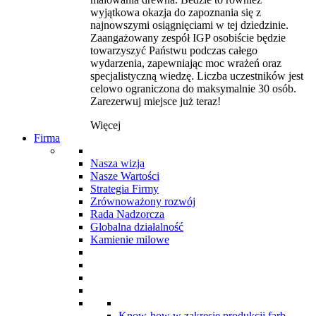
wyjątkowa okazja do zapoznania się z
najnowszymi osiągnięciami w tej dziedzinie.
Zaangażowany zespół IGP osobiście będzie
towarzyszyć Państwu podczas całego
wydarzenia, zapewniając moc wrażeń oraz
specjalistyczną wiedzę. Liczba uczestników jest
celowo ograniczona do maksymalnie 30 osób.
Zarezerwuj miejsce już teraz!
Więcej
Firma
Nasza wizja
Nasze Wartości
Strategia Firmy
Zrównoważony rozwój
Rada Nadzorcza
Globalna działalność
Kamienie milowe
Know-how w zakresie produkcji farb