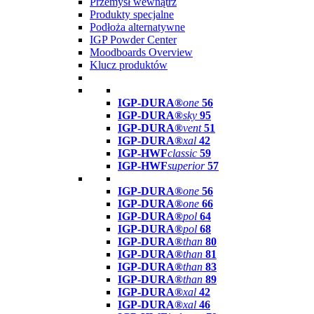
Przemysł wewnątrz
Produkty specjalne
Podłoża alternatywne
IGP Powder Center
Moodboards Overview
Klucz produktów
IGP-DURA®
one
56
IGP-DURA®
sky
95
IGP-DURA®
vent
51
IGP-DURA®
xal
42
IGP-HWF
classic
59
IGP-HWF
superior
57
IGP-DURA®
one
56
IGP-DURA®
one
66
IGP-DURA®
pol
64
IGP-DURA®
pol
68
IGP-DURA®
than
80
IGP-DURA®
than
81
IGP-DURA®
than
83
IGP-DURA®
than
89
IGP-DURA®
xal
42
IGP-DURA®
xal
46