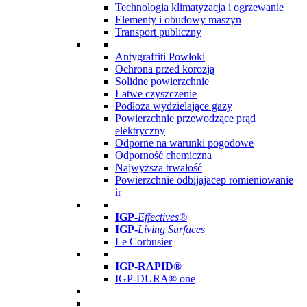
Technologia klimatyzacja i ogrzewanie
Elementy i obudowy maszyn
Transport publiczny
Antygraffiti Powłoki
Ochrona przed korozją
Solidne powierzchnie
Łatwe czyszczenie
Podłoża wydzielające gazy
Powierzchnie przewodzące prąd
elektryczny
Odporne na warunki pogodowe
Odporność chemiczna
Najwyższa trwałość
Powierzchnie odbijajacep romieniowanie
ir
IGP
-
Effectives®
IGP-
Living Surfaces
Le Corbusier
IGP-RAPID®
IGP-DURA® one