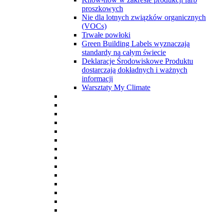
proszkowych
Nie dla lotnych związków organicznych
(VOCs)
Trwałe powłoki
Green Building Labels wyznaczają
standardy na całym świecie
Deklaracje Środowiskowe Produktu
dostarczają dokładnych i ważnych
informacji
Warsztaty My Climate