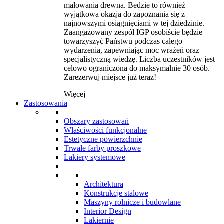
malowania drewna. Bedzie to również
wyjątkowa okazja do zapoznania się z
najnowszymi osiągnięciami w tej dziedzinie.
Zaangażowany zespół IGP osobiście będzie
towarzyszyć Państwu podczas całego
wydarzenia, zapewniając moc wrażeń oraz
specjalistyczną wiedzę. Liczba uczestników jest
celowo ograniczona do maksymalnie 30 osób.
Zarezerwuj miejsce już teraz!
Więcej
Zastosowania
Obszary zastosowań
Właściwości funkcjonalne
Estetyczne powierzchnie
Trwałe farby proszkowe
Lakiery systemowe
Architektura
Konstrukcje stalowe
Maszyny rolnicze i budowlane
Interior Design
Lakiernie