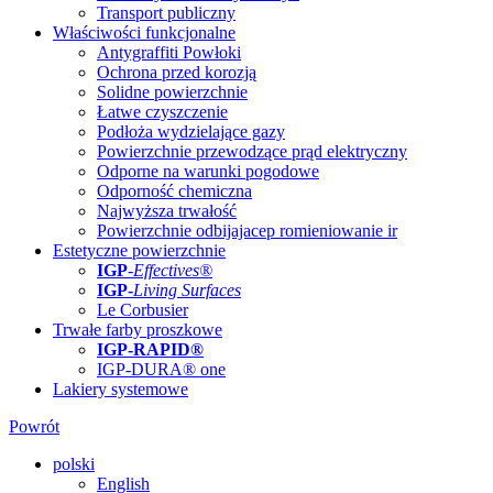
Transport publiczny
Właściwości funkcjonalne
Antygraffiti Powłoki
Ochrona przed korozją
Solidne powierzchnie
Łatwe czyszczenie
Podłoża wydzielające gazy
Powierzchnie przewodzące prąd elektryczny
Odporne na warunki pogodowe
Odporność chemiczna
Najwyższa trwałość
Powierzchnie odbijajacep romieniowanie ir
Estetyczne powierzchnie
IGP
-
Effectives®
IGP-
Living Surfaces
Le Corbusier
Trwałe farby proszkowe
IGP-RAPID®
IGP-DURA® one
Lakiery systemowe
Powrót
polski
English