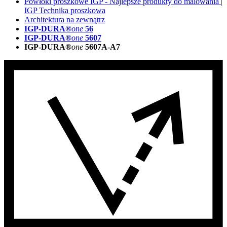
Powłoki proszkowe IGP - Najlepsze produkty do malowania |
IGP Technika proszkowa
Architektura na zewnątrz
IGP-DURA®
one
56
IGP-DURA®
one
5607
IGP-DURA®
one
5607A-A7