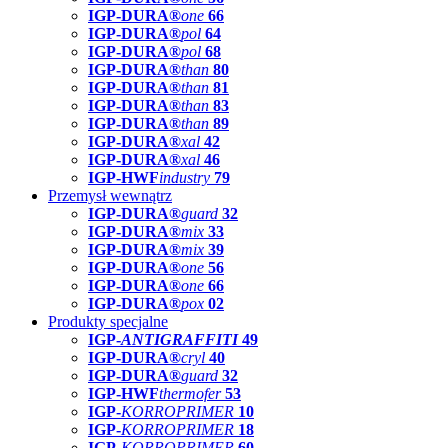
IGP-DURA®
one
66
IGP-DURA®
pol
64
IGP-DURA®
pol
68
IGP-DURA®
than
80
IGP-DURA®
than
81
IGP-DURA®
than
83
IGP-DURA®
than
89
IGP-DURA®
xal
42
IGP-DURA®
xal
46
IGP-HWF
industry
79
Przemysł wewnątrz
IGP-DURA®
guard
32
IGP-DURA®
mix
33
IGP-DURA®
mix
39
IGP-DURA®
one
56
IGP-DURA®
one
66
IGP-DURA®
pox
02
Produkty specjalne
IGP-
ANTIGRAFFITI
49
IGP-DURA®
cryl
40
IGP-DURA®
guard
32
IGP-HWF
thermofer
53
IGP-
KORROPRIMER
10
IGP-
KORROPRIMER
18
IGP-
KORROPRIMER
60