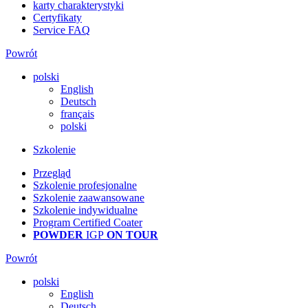
karty charakterystyki
Certyfikaty
Service FAQ
Powrót
polski
English
Deutsch
français
polski
Szkolenie
Przegląd
Szkolenie profesjonalne
Szkolenie zaawansowane
Szkolenie indywidualne
Program Certified Coater
POWDER
IGP
ON TOUR
Powrót
polski
English
Deutsch