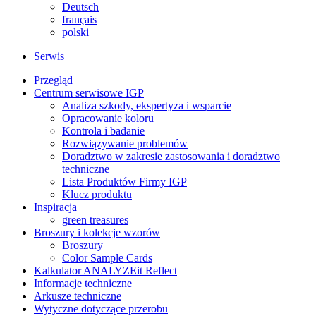
Deutsch
français
polski
Serwis
Przegląd
Centrum serwisowe IGP
Analiza szkody, ekspertyza i wsparcie
Opracowanie koloru
Kontrola i badanie
Rozwiązywanie problemów
Doradztwo w zakresie zastosowania i doradztwo
techniczne
Lista Produktów Firmy IGP
Klucz produktu
Inspiracja
green treasures
Broszury i kolekcje wzorów
Broszury
Color Sample Cards
Kalkulator ANALYZEit Reflect
Informacje techniczne
Arkusze techniczne
Wytyczne dotyczące przerobu