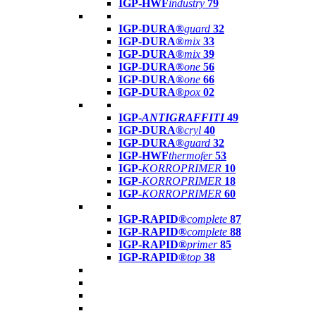
IGP-HWF
industry
79
IGP-DURA®
guard
32
IGP-DURA®
mix
33
IGP-DURA®
mix
39
IGP-DURA®
one
56
IGP-DURA®
one
66
IGP-DURA®
pox
02
IGP-
ANTIGRAFFITI
49
IGP-DURA®
cryl
40
IGP-DURA®
guard
32
IGP-HWF
thermofer
53
IGP-
KORROPRIMER
10
IGP-
KORROPRIMER
18
IGP-
KORROPRIMER
60
IGP-RAPID®
complete
87
IGP-RAPID®
complete
88
IGP-RAPID®
primer
85
IGP-RAPID®
top
38