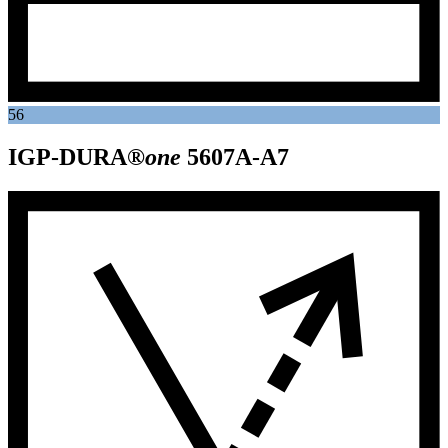
56
IGP-DURA®
one
5607A-A7