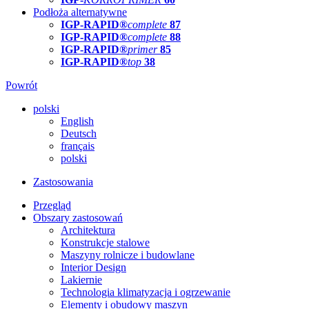
Podłoża alternatywne
IGP-RAPID®
complete
87
IGP-RAPID®
complete
88
IGP-RAPID®
primer
85
IGP-RAPID®
top
38
Powrót
polski
English
Deutsch
français
polski
Zastosowania
Przegląd
Obszary zastosowań
Architektura
Konstrukcje stalowe
Maszyny rolnicze i budowlane
Interior Design
Lakiernie
Technologia klimatyzacja i ogrzewanie
Elementy i obudowy maszyn