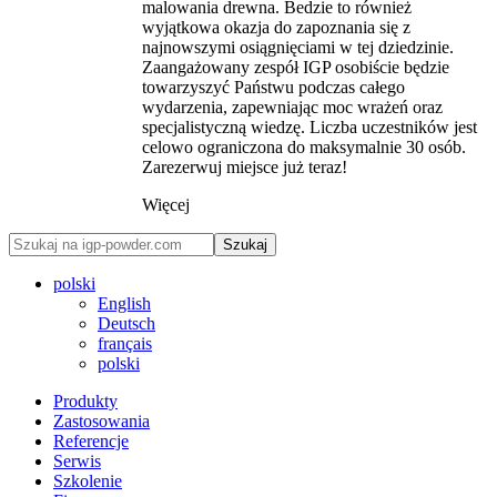
malowania drewna. Bedzie to również
wyjątkowa okazja do zapoznania się z
najnowszymi osiągnięciami w tej dziedzinie.
Zaangażowany zespół IGP osobiście będzie
towarzyszyć Państwu podczas całego
wydarzenia, zapewniając moc wrażeń oraz
specjalistyczną wiedzę. Liczba uczestników jest
celowo ograniczona do maksymalnie 30 osób.
Zarezerwuj miejsce już teraz!
Więcej
Szukaj
polski
English
Deutsch
français
polski
Produkty
Zastosowania
Referencje
Serwis
Szkolenie