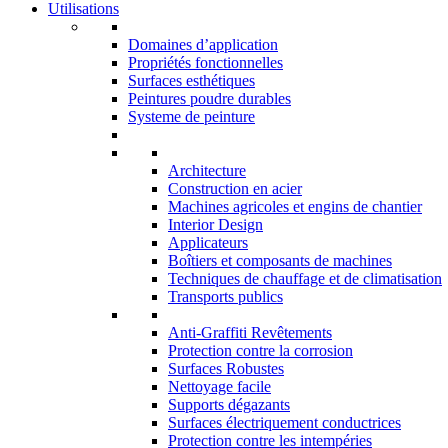
Utilisations
Domaines d’application
Propriétés fonctionnelles
Surfaces esthétiques
Peintures poudre durables
Systeme de peinture
Architecture
Construction en acier
Machines agricoles et engins de chantier
Interior Design
Applicateurs
Boîtiers et composants de machines
Techniques de chauffage et de climatisation
Transports publics
Anti-Graffiti Revêtements
Protection contre la corrosion
Surfaces Robustes
Nettoyage facile
Supports dégazants
Surfaces électriquement conductrices
Protection contre les intempéries