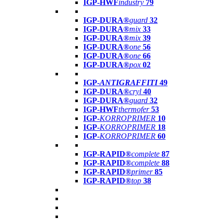
IGP-HWF
industry
79
IGP-DURA®
guard
32
IGP-DURA®
mix
33
IGP-DURA®
mix
39
IGP-DURA®
one
56
IGP-DURA®
one
66
IGP-DURA®
pox
02
IGP-
ANTIGRAFFITI
49
IGP-DURA®
cryl
40
IGP-DURA®
guard
32
IGP-HWF
thermofer
53
IGP-
KORROPRIMER
10
IGP-
KORROPRIMER
18
IGP-
KORROPRIMER
60
IGP-RAPID®
complete
87
IGP-RAPID®
complete
88
IGP-RAPID®
primer
85
IGP-RAPID®
top
38