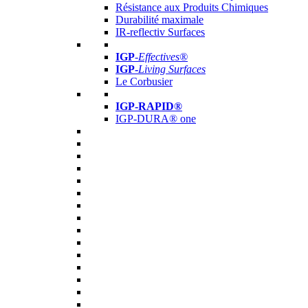
Résistance aux Produits Chimiques
Durabilité maximale
IR-reflectiv Surfaces
IGP
-
Effectives®
IGP-
Living Surfaces
Le Corbusier
IGP-RAPID®
IGP-DURA® one