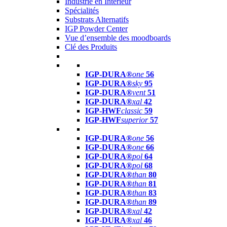
Industrie en Intérieur
Spécialités
Substrats Alternatifs
IGP Powder Center
Vue d’ensemble des moodboards
Clé des Produits
IGP-DURA®
one
56
IGP-DURA®
sky
95
IGP-DURA®
vent
51
IGP-DURA®
xal
42
IGP-HWF
classic
59
IGP-HWF
superior
57
IGP-DURA®
one
56
IGP-DURA®
one
66
IGP-DURA®
pol
64
IGP-DURA®
pol
68
IGP-DURA®
than
80
IGP-DURA®
than
81
IGP-DURA®
than
83
IGP-DURA®
than
89
IGP-DURA®
xal
42
IGP-DURA®
xal
46