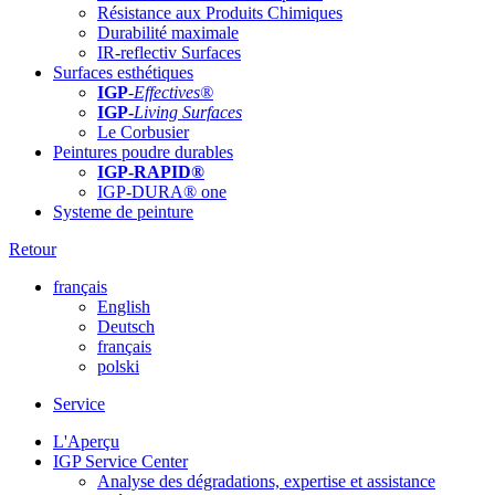
Résistance aux Produits Chimiques
Durabilité maximale
IR-reflectiv Surfaces
Surfaces esthétiques
IGP
-
Effectives®
IGP-
Living Surfaces
Le Corbusier
Peintures poudre durables
IGP-RAPID®
IGP-DURA® one
Systeme de peinture
Retour
français
English
Deutsch
français
polski
Service
L'Aperçu
IGP Service Center
Analyse des dégradations, expertise et assistance