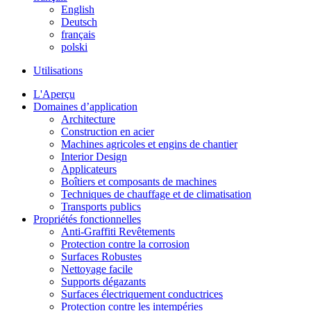
English
Deutsch
français
polski
Utilisations
L'Aperçu
Domaines d’application
Architecture
Construction en acier
Machines agricoles et engins de chantier
Interior Design
Applicateurs
Boîtiers et composants de machines
Techniques de chauffage et de climatisation
Transports publics
Propriétés fonctionnelles
Anti-Graffiti Revêtements
Protection contre la corrosion
Surfaces Robustes
Nettoyage facile
Supports dégazants
Surfaces électriquement conductrices
Protection contre les intempéries