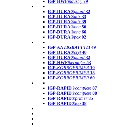
IGP-HWF
industry
79
IGP-DURA®
guard
32
IGP-DURA®
mix
33
IGP-DURA®
mix
39
IGP-DURA®
one
56
IGP-DURA®
one
66
IGP-DURA®
pox
02
IGP-
ANTIGRAFFITI
49
IGP-DURA®
cryl
40
IGP-DURA®
guard
32
IGP-HWF
thermofer
53
IGP-
KORROPRIMER
10
IGP-
KORROPRIMER
18
IGP-
KORROPRIMER
60
IGP-RAPID®
complete
87
IGP-RAPID®
complete
88
IGP-RAPID®
primer
85
IGP-RAPID®
top
38