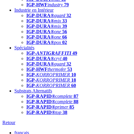
IGP-HWF
industry
79
Industrie en Intérieur
IGP-DURA®
guard
32
IGP-DURA®
mix
33
IGP-DURA®
mix
39
IGP-DURA®
one
56
IGP-DURA®
one
66
IGP-DURA®
pox
02
Spécialités
IGP-
ANTIGRAFFITI
49
IGP-DURA®
cryl
40
IGP-DURA®
guard
32
IGP-HWF
thermofer
53
IGP-
KORROPRIMER
10
IGP-
KORROPRIMER
18
IGP-
KORROPRIMER
60
Substrats Alternatifs
IGP-RAPID®
complete
87
IGP-RAPID®
complete
88
IGP-RAPID®
primer
85
IGP-RAPID®
top
38
Retour
français