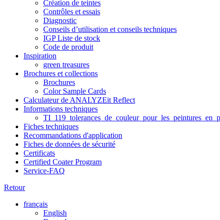
Création de teintes
Contrôles et essais
Diagnostic
Conseils d’utilisation et conseils techniques
IGP Liste de stock
Code de produit
Inspiration
green treasures
Brochures et collections
Brochures
Color Sample Cards
Calculateur de ANALYZEit Reflect
Informations techniques
TI_119_tolerances_de_couleur_pour_les_peintures_en_p
Fiches techniques
Recommandations d'application
Fiches de données de sécurité
Certificats
Certified Coater Program
Service-FAQ
Retour
français
English