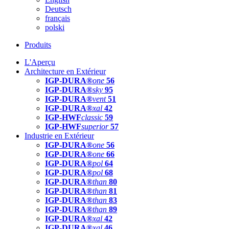
Deutsch
français
polski
Produits
L'Aperçu
Architecture en Extérieur
IGP-DURA®
one
56
IGP-DURA®
sky
95
IGP-DURA®
vent
51
IGP-DURA®
xal
42
IGP-HWF
classic
59
IGP-HWF
superior
57
Industrie en Extérieur
IGP-DURA®
one
56
IGP-DURA®
one
66
IGP-DURA®
pol
64
IGP-DURA®
pol
68
IGP-DURA®
than
80
IGP-DURA®
than
81
IGP-DURA®
than
83
IGP-DURA®
than
89
IGP-DURA®
xal
42
IGP-DURA®
xal
46