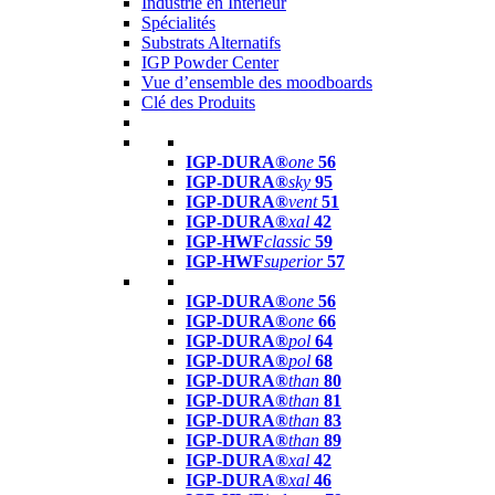
Industrie en Intérieur
Spécialités
Substrats Alternatifs
IGP Powder Center
Vue d’ensemble des moodboards
Clé des Produits
IGP-DURA®
one
56
IGP-DURA®
sky
95
IGP-DURA®
vent
51
IGP-DURA®
xal
42
IGP-HWF
classic
59
IGP-HWF
superior
57
IGP-DURA®
one
56
IGP-DURA®
one
66
IGP-DURA®
pol
64
IGP-DURA®
pol
68
IGP-DURA®
than
80
IGP-DURA®
than
81
IGP-DURA®
than
83
IGP-DURA®
than
89
IGP-DURA®
xal
42
IGP-DURA®
xal
46