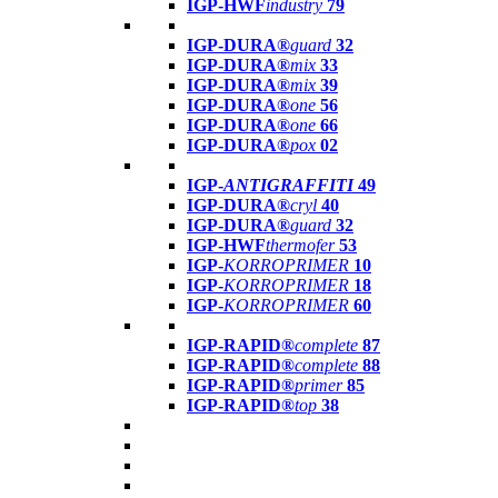
IGP-HWF
industry
79
IGP-DURA®
guard
32
IGP-DURA®
mix
33
IGP-DURA®
mix
39
IGP-DURA®
one
56
IGP-DURA®
one
66
IGP-DURA®
pox
02
IGP-
ANTIGRAFFITI
49
IGP-DURA®
cryl
40
IGP-DURA®
guard
32
IGP-HWF
thermofer
53
IGP-
KORROPRIMER
10
IGP-
KORROPRIMER
18
IGP-
KORROPRIMER
60
IGP-RAPID®
complete
87
IGP-RAPID®
complete
88
IGP-RAPID®
primer
85
IGP-RAPID®
top
38