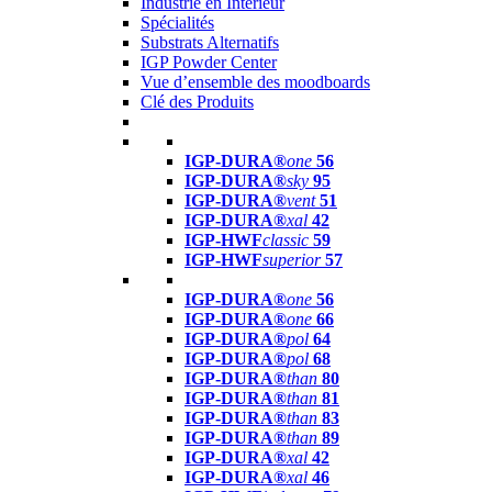
Industrie en Intérieur
Spécialités
Substrats Alternatifs
IGP Powder Center
Vue d’ensemble des moodboards
Clé des Produits
IGP-DURA®
one
56
IGP-DURA®
sky
95
IGP-DURA®
vent
51
IGP-DURA®
xal
42
IGP-HWF
classic
59
IGP-HWF
superior
57
IGP-DURA®
one
56
IGP-DURA®
one
66
IGP-DURA®
pol
64
IGP-DURA®
pol
68
IGP-DURA®
than
80
IGP-DURA®
than
81
IGP-DURA®
than
83
IGP-DURA®
than
89
IGP-DURA®
xal
42
IGP-DURA®
xal
46