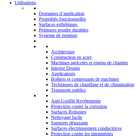
Utilisations
Domaines d’application
Propriétés fonctionnelles
Surfaces esthétiques
Peintures poudre durables
Systeme de peinture
Architecture
Construction en acier
Machines agricoles et engins de chantier
Interior Design
Applicateurs
Boîtiers et composants de machines
Techniques de chauffage et de climatisation
Transports publics
Anti-Graffiti Revêtements
Protection contre la corrosion
Surfaces Robustes
Nettoyage facile
Supports dégazants
Surfaces électriquement conductrices
Protection contre les intempéries