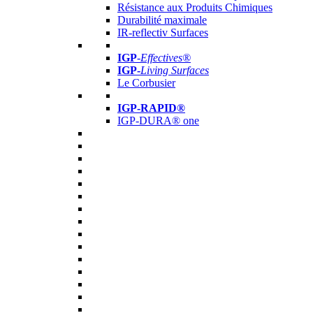
Résistance aux Produits Chimiques
Durabilité maximale
IR-reflectiv Surfaces
IGP
-
Effectives®
IGP-
Living Surfaces
Le Corbusier
IGP-RAPID®
IGP-DURA® one