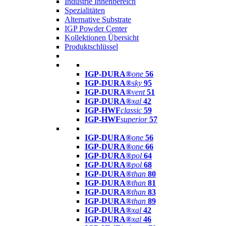
Industrie Innenbereich
Spezialitäten
Alternative Substrate
IGP Powder Center
Kollektionen Übersicht
Produktschlüssel
IGP-DURA®
one
56
IGP-DURA®
sky
95
IGP-DURA®
vent
51
IGP-DURA®
xal
42
IGP-HWF
classic
59
IGP-HWF
superior
57
IGP-DURA®
one
56
IGP-DURA®
one
66
IGP-DURA®
pol
64
IGP-DURA®
pol
68
IGP-DURA®
than
80
IGP-DURA®
than
81
IGP-DURA®
than
83
IGP-DURA®
than
89
IGP-DURA®
xal
42
IGP-DURA®
xal
46