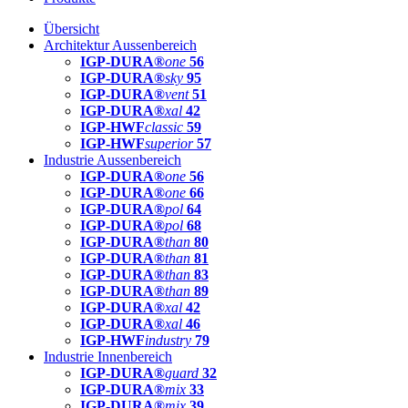
Übersicht
Architektur Aussenbereich
IGP-DURA®
one
56
IGP-DURA®
sky
95
IGP-DURA®
vent
51
IGP-DURA®
xal
42
IGP-HWF
classic
59
IGP-HWF
superior
57
Industrie Aussenbereich
IGP-DURA®
one
56
IGP-DURA®
one
66
IGP-DURA®
pol
64
IGP-DURA®
pol
68
IGP-DURA®
than
80
IGP-DURA®
than
81
IGP-DURA®
than
83
IGP-DURA®
than
89
IGP-DURA®
xal
42
IGP-DURA®
xal
46
IGP-HWF
industry
79
Industrie Innenbereich
IGP-DURA®
guard
32
IGP-DURA®
mix
33
IGP-DURA®
mix
39