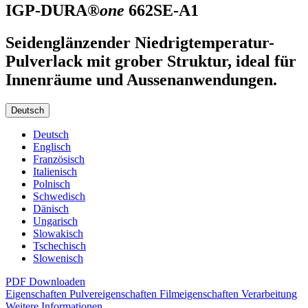
IGP-DURA®
one
662SE-A1
Seidenglänzender Niedrigtemperatur-
Pulverlack mit grober Struktur, ideal für
Innenräume und Aussenanwendungen.
Deutsch
Deutsch
Englisch
Französisch
Italienisch
Polnisch
Schwedisch
Dänisch
Ungarisch
Slowakisch
Tschechisch
Slowenisch
PDF Downloaden
Eigenschaften
Pulvereigenschaften
Filmeigenschaften
Verarbeitung
Weitere Informationen