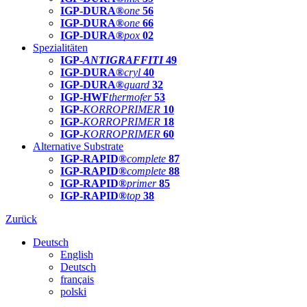
IGP-DURA®
one
56
IGP-DURA®
one
66
IGP-DURA®
pox
02
Spezialitäten
IGP-
ANTIGRAFFITI
49
IGP-DURA®
cryl
40
IGP-DURA®
guard
32
IGP-HWF
thermofer
53
IGP-
KORROPRIMER
10
IGP-
KORROPRIMER
18
IGP-
KORROPRIMER
60
Alternative Substrate
IGP-RAPID®
complete
87
IGP-RAPID®
complete
88
IGP-RAPID®
primer
85
IGP-RAPID®
top
38
Zurück
Deutsch
English
Deutsch
français
polski