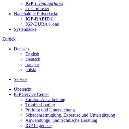
IGP-
Living Surfaces
Le Corbusier
Nachhaltige Pulverlacke
IGP-RAPID®
IGP-DURA® one
Systemlacke
Zurück
Deutsch
English
Deutsch
français
polski
Service
Übersicht
IGP Service Center
Farbton-Ausarbeitung
Troubleshooting
Prüfung und Untersuchung
Schadensermittlung, Expertise und Unterstützung
Anwendungs- und technische Beratung
IGP Lagerliste