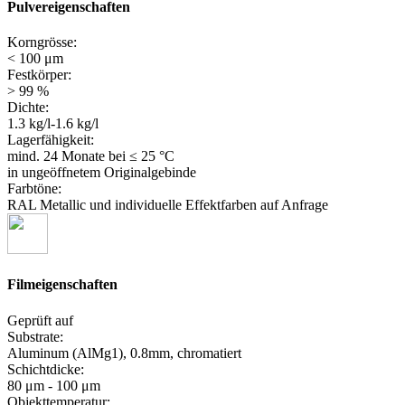
Pulvereigenschaften
Korngrösse:
< 100 μm
Festkörper:
> 99 %
Dichte:
1.3 kg/l-1.6 kg/l
Lagerfähigkeit:
mind. 24 Monate
bei ≤ 25 °C
in ungeöffnetem Originalgebinde
Farbtöne:
RAL Metallic und individuelle Effektfarben auf Anfrage
Filmeigenschaften
Geprüft auf
Substrate:
Aluminum (AlMg1), 0.8mm, chromatiert
Schichtdicke:
80 μm - 100 μm
Objekttemperatur: