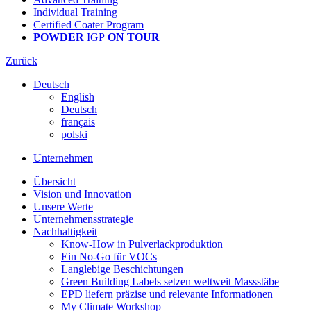
Individual Training
Certified Coater Program
POWDER
IGP
ON TOUR
Zurück
Deutsch
English
Deutsch
français
polski
Unternehmen
Übersicht
Vision und Innovation
Unsere Werte
Unternehmensstrategie
Nachhaltigkeit
Know-How in Pulverlackproduktion
Ein No-Go für VOCs
Langlebige Beschichtungen
Green Building Labels setzen weltweit Massstäbe
EPD liefern präzise und relevante Informationen
My Climate Workshop