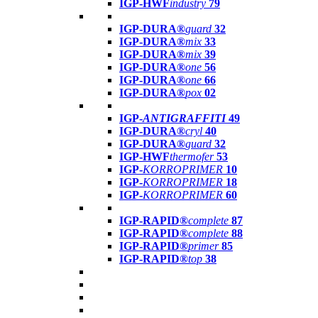
IGP-HWF
industry
79
IGP-DURA®
guard
32
IGP-DURA®
mix
33
IGP-DURA®
mix
39
IGP-DURA®
one
56
IGP-DURA®
one
66
IGP-DURA®
pox
02
IGP-
ANTIGRAFFITI
49
IGP-DURA®
cryl
40
IGP-DURA®
guard
32
IGP-HWF
thermofer
53
IGP-
KORROPRIMER
10
IGP-
KORROPRIMER
18
IGP-
KORROPRIMER
60
IGP-RAPID®
complete
87
IGP-RAPID®
complete
88
IGP-RAPID®
primer
85
IGP-RAPID®
top
38