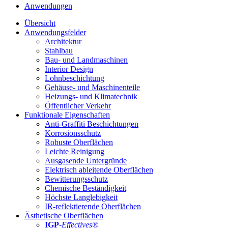
Anwendungen
Übersicht
Anwendungsfelder
Architektur
Stahlbau
Bau- und Landmaschinen
Interior Design
Lohnbeschichtung
Gehäuse- und Maschinenteile
Heizungs- und Klimatechnik
Öffentlicher Verkehr
Funktionale Eigenschaften
Anti-Graffiti Beschichtungen
Korrosionsschutz
Robuste Oberflächen
Leichte Reinigung
Ausgasende Untergründe
Elektrisch ableitende Oberflächen
Bewitterungsschutz
Chemische Beständigkeit
Höchste Langlebigkeit
IR-reflektierende Oberflächen
Ästhetische Oberflächen
IGP
-
Effectives®