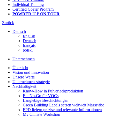
Individual Training
Certified Coater Program
POWDER
IGP
ON TOUR
Zurück
Deutsch
English
Deutsch
français
polski
Unternehmen
Übersicht
Vision und Innovation
Unsere Werte
Unternehmensstrategie
Nachhaltigkeit
Know-How in Pulverlackproduktion
Ein No-Go für VOCs
Langlebige Beschichtungen
Green Building Labels setzen weltweit Massstäbe
EPD liefern präzise und relevante Informationen
My Climate Workshop