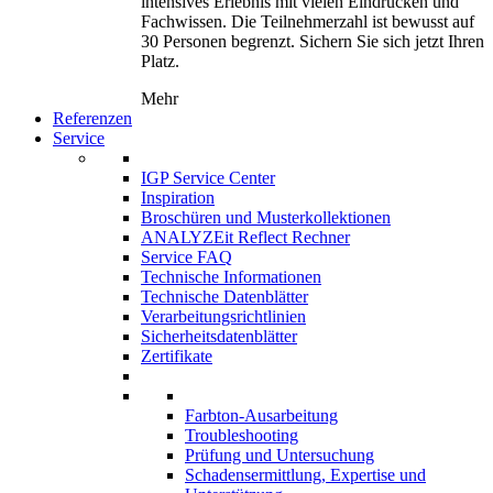
intensives Erlebnis mit vielen Eindrücken und
Fachwissen. Die Teilnehmerzahl ist bewusst auf
30 Personen begrenzt. Sichern Sie sich jetzt Ihren
Platz.
Mehr
Referenzen
Service
IGP Service Center
Inspiration
Broschüren und Musterkollektionen
ANALYZEit Reflect Rechner
Service FAQ
Technische Informationen
Technische Datenblätter
Verarbeitungsrichtlinien
Sicherheitsdatenblätter
Zertifikate
Farbton-Ausarbeitung
Troubleshooting
Prüfung und Untersuchung
Schadensermittlung, Expertise und