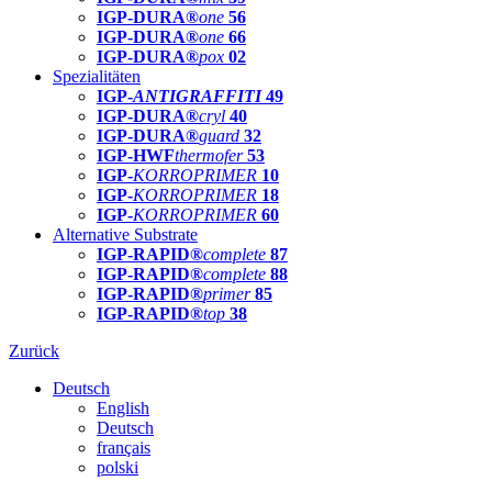
IGP-DURA®
one
56
IGP-DURA®
one
66
IGP-DURA®
pox
02
Spezialitäten
IGP-
ANTIGRAFFITI
49
IGP-DURA®
cryl
40
IGP-DURA®
guard
32
IGP-HWF
thermofer
53
IGP-
KORROPRIMER
10
IGP-
KORROPRIMER
18
IGP-
KORROPRIMER
60
Alternative Substrate
IGP-RAPID®
complete
87
IGP-RAPID®
complete
88
IGP-RAPID®
primer
85
IGP-RAPID®
top
38
Zurück
Deutsch
English
Deutsch
français
polski