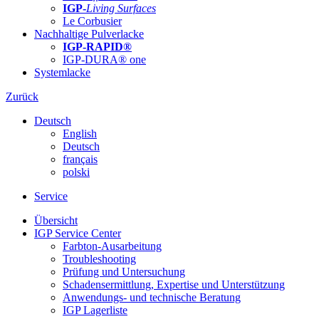
IGP-
Living Surfaces
Le Corbusier
Nachhaltige Pulverlacke
IGP-RAPID®
IGP-DURA® one
Systemlacke
Zurück
Deutsch
English
Deutsch
français
polski
Service
Übersicht
IGP Service Center
Farbton-Ausarbeitung
Troubleshooting
Prüfung und Untersuchung
Schadensermittlung, Expertise und Unterstützung
Anwendungs- und technische Beratung
IGP Lagerliste