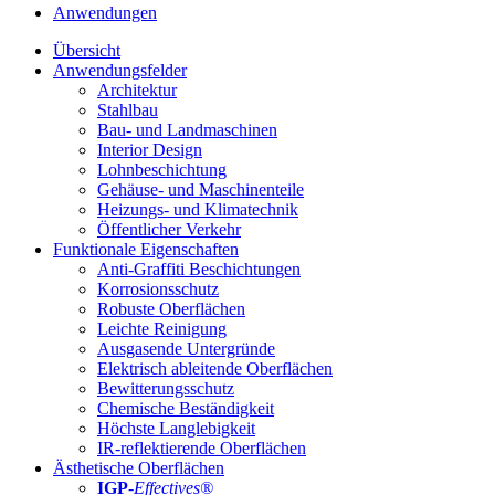
Anwendungen
Übersicht
Anwendungsfelder
Architektur
Stahlbau
Bau- und Landmaschinen
Interior Design
Lohnbeschichtung
Gehäuse- und Maschinenteile
Heizungs- und Klimatechnik
Öffentlicher Verkehr
Funktionale Eigenschaften
Anti-Graffiti Beschichtungen
Korrosionsschutz
Robuste Oberflächen
Leichte Reinigung
Ausgasende Untergründe
Elektrisch ableitende Oberflächen
Bewitterungsschutz
Chemische Beständigkeit
Höchste Langlebigkeit
IR-reflektierende Oberflächen
Ästhetische Oberflächen
IGP
-
Effectives®