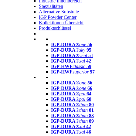
Industrie Innenbereich
Spezialitäten
Alternative Substrate
IGP Powder Center
Kollektionen Übersicht
Produktschlüssel
IGP-DURA®
one
56
IGP-DURA®
sky
95
IGP-DURA®
vent
51
IGP-DURA®
xal
42
IGP-HWF
classic
59
IGP-HWF
superior
57
IGP-DURA®
one
56
IGP-DURA®
one
66
IGP-DURA®
pol
64
IGP-DURA®
pol
68
IGP-DURA®
than
80
IGP-DURA®
than
81
IGP-DURA®
than
83
IGP-DURA®
than
89
IGP-DURA®
xal
42
IGP-DURA®
xal
46