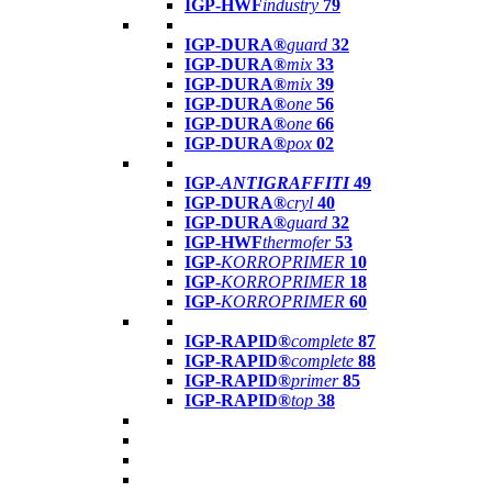
IGP-HWF
industry
79
IGP-DURA®
guard
32
IGP-DURA®
mix
33
IGP-DURA®
mix
39
IGP-DURA®
one
56
IGP-DURA®
one
66
IGP-DURA®
pox
02
IGP-
ANTIGRAFFITI
49
IGP-DURA®
cryl
40
IGP-DURA®
guard
32
IGP-HWF
thermofer
53
IGP-
KORROPRIMER
10
IGP-
KORROPRIMER
18
IGP-
KORROPRIMER
60
IGP-RAPID®
complete
87
IGP-RAPID®
complete
88
IGP-RAPID®
primer
85
IGP-RAPID®
top
38