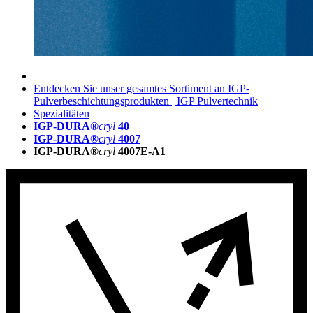
Entdecken Sie unser gesamtes Sortiment an IGP-
Pulverbeschichtungsprodukten | IGP Pulvertechnik
Spezialitäten
IGP-DURA®
cryl
40
IGP-DURA®
cryl
4007
IGP-DURA®
cryl
4007E-A1