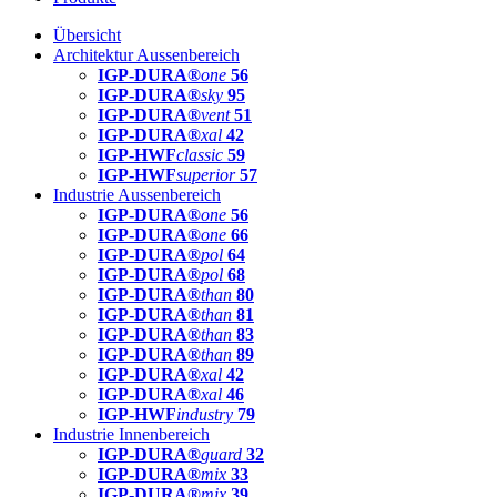
Übersicht
Architektur Aussenbereich
IGP-DURA®
one
56
IGP-DURA®
sky
95
IGP-DURA®
vent
51
IGP-DURA®
xal
42
IGP-HWF
classic
59
IGP-HWF
superior
57
Industrie Aussenbereich
IGP-DURA®
one
56
IGP-DURA®
one
66
IGP-DURA®
pol
64
IGP-DURA®
pol
68
IGP-DURA®
than
80
IGP-DURA®
than
81
IGP-DURA®
than
83
IGP-DURA®
than
89
IGP-DURA®
xal
42
IGP-DURA®
xal
46
IGP-HWF
industry
79
Industrie Innenbereich
IGP-DURA®
guard
32
IGP-DURA®
mix
33
IGP-DURA®
mix
39