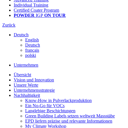
Individual Training
Certified Coater Program
POWDER
IGP
ON TOUR
Zurück
Deutsch
English
Deutsch
français
polski
Unternehmen
Übersicht
Vision und Innovation
Unsere Werte
Unternehmensstrategie
Nachhaltigkeit
Know-How in Pulverlackproduktion
Ein No-Go für VOCs
Langlebige Beschichtungen
Green Building Labels setzen weltweit Massstäbe
EPD liefern präzise und relevante Informationen
My Climate Workshop