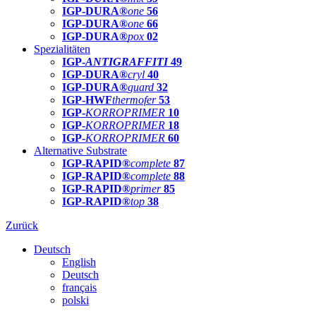
IGP-DURA®
one
56
IGP-DURA®
one
66
IGP-DURA®
pox
02
Spezialitäten
IGP-
ANTIGRAFFITI
49
IGP-DURA®
cryl
40
IGP-DURA®
guard
32
IGP-HWF
thermofer
53
IGP-
KORROPRIMER
10
IGP-
KORROPRIMER
18
IGP-
KORROPRIMER
60
Alternative Substrate
IGP-RAPID®
complete
87
IGP-RAPID®
complete
88
IGP-RAPID®
primer
85
IGP-RAPID®
top
38
Zurück
Deutsch
English
Deutsch
français
polski