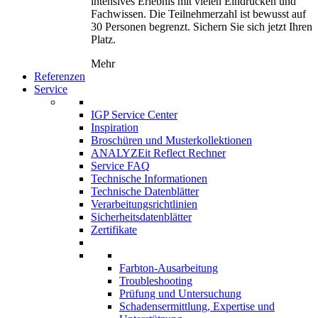
intensives Erlebnis mit vielen Eindrücken und
Fachwissen. Die Teilnehmerzahl ist bewusst auf
30 Personen begrenzt. Sichern Sie sich jetzt Ihren
Platz.
Mehr
Referenzen
Service
IGP Service Center
Inspiration
Broschüren und Musterkollektionen
ANALYZEit Reflect Rechner
Service FAQ
Technische Informationen
Technische Datenblätter
Verarbeitungsrichtlinien
Sicherheitsdatenblätter
Zertifikate
Farbton-Ausarbeitung
Troubleshooting
Prüfung und Untersuchung
Schadensermittlung, Expertise und