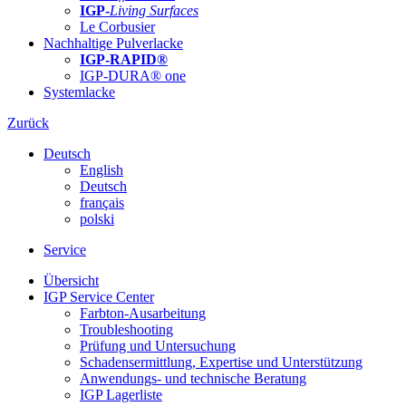
IGP-
Living Surfaces
Le Corbusier
Nachhaltige Pulverlacke
IGP-RAPID®
IGP-DURA® one
Systemlacke
Zurück
Deutsch
English
Deutsch
français
polski
Service
Übersicht
IGP Service Center
Farbton-Ausarbeitung
Troubleshooting
Prüfung und Untersuchung
Schadensermittlung, Expertise und Unterstützung
Anwendungs- und technische Beratung
IGP Lagerliste