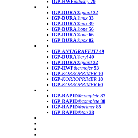
IGP-HWF
industry
79
IGP-DURA®
guard
32
IGP-DURA®
mix
33
IGP-DURA®
mix
39
IGP-DURA®
one
56
IGP-DURA®
one
66
IGP-DURA®
pox
02
IGP-
ANTIGRAFFITI
49
IGP-DURA®
cryl
40
IGP-DURA®
guard
32
IGP-HWF
thermofer
53
IGP-
KORROPRIMER
10
IGP-
KORROPRIMER
18
IGP-
KORROPRIMER
60
IGP-RAPID®
complete
87
IGP-RAPID®
complete
88
IGP-RAPID®
primer
85
IGP-RAPID®
top
38