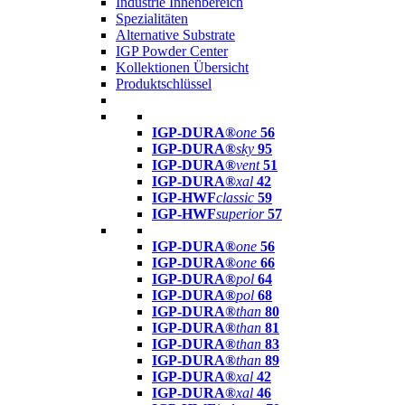
Industrie Innenbereich
Spezialitäten
Alternative Substrate
IGP Powder Center
Kollektionen Übersicht
Produktschlüssel
IGP-DURA®
one
56
IGP-DURA®
sky
95
IGP-DURA®
vent
51
IGP-DURA®
xal
42
IGP-HWF
classic
59
IGP-HWF
superior
57
IGP-DURA®
one
56
IGP-DURA®
one
66
IGP-DURA®
pol
64
IGP-DURA®
pol
68
IGP-DURA®
than
80
IGP-DURA®
than
81
IGP-DURA®
than
83
IGP-DURA®
than
89
IGP-DURA®
xal
42
IGP-DURA®
xal
46