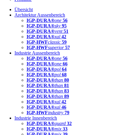
Übersicht
Architektur Aussenbereich
IGP-DURA®
one
56
IGP-DURA®
sky
95
IGP-DURA®
vent
51
IGP-DURA®
xal
42
IGP-HWF
classic
59
IGP-HWF
superior
57
Industrie Aussenbereich
IGP-DURA®
one
56
IGP-DURA®
one
66
IGP-DURA®
pol
64
IGP-DURA®
pol
68
IGP-DURA®
than
80
IGP-DURA®
than
81
IGP-DURA®
than
83
IGP-DURA®
than
89
IGP-DURA®
xal
42
IGP-DURA®
xal
46
IGP-HWF
industry
79
Industrie Innenbereich
IGP-DURA®
guard
32
IGP-DURA®
mix
33
IGP-DURA®
mix
39