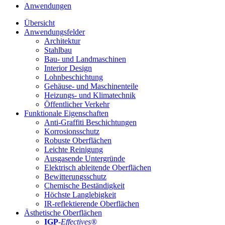
Anwendungen
Übersicht
Anwendungsfelder
Architektur
Stahlbau
Bau- und Landmaschinen
Interior Design
Lohnbeschichtung
Gehäuse- und Maschinenteile
Heizungs- und Klimatechnik
Öffentlicher Verkehr
Funktionale Eigenschaften
Anti-Graffiti Beschichtungen
Korrosionsschutz
Robuste Oberflächen
Leichte Reinigung
Ausgasende Untergründe
Elektrisch ableitende Oberflächen
Bewitterungsschutz
Chemische Beständigkeit
Höchste Langlebigkeit
IR-reflektierende Oberflächen
Ästhetische Oberflächen
IGP
-
Effectives®