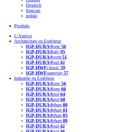
Deutsch
français
polski
Produits
L'Aperçu
Architecture en Extérieur
IGP-DURA®
one
56
IGP-DURA®
sky
95
IGP-DURA®
vent
51
IGP-DURA®
xal
42
IGP-HWF
classic
59
IGP-HWF
superior
57
Industrie en Extérieur
IGP-DURA®
one
56
IGP-DURA®
one
66
IGP-DURA®
pol
64
IGP-DURA®
pol
68
IGP-DURA®
than
80
IGP-DURA®
than
81
IGP-DURA®
than
83
IGP-DURA®
than
89
IGP-DURA®
xal
42
IGP-DURA®
xal
46