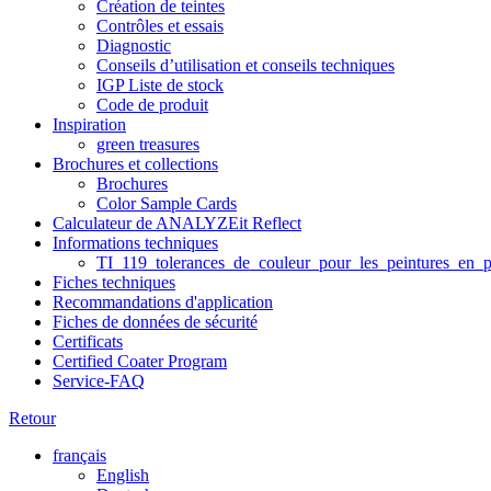
Création de teintes
Contrôles et essais
Diagnostic
Conseils d’utilisation et conseils techniques
IGP Liste de stock
Code de produit
Inspiration
green treasures
Brochures et collections
Brochures
Color Sample Cards
Calculateur de ANALYZEit Reflect
Informations techniques
TI_119_tolerances_de_couleur_pour_les_peintures_en_p
Fiches techniques
Recommandations d'application
Fiches de données de sécurité
Certificats
Certified Coater Program
Service-FAQ
Retour
français
English