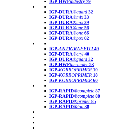
IGP-HWF
industry
79
IGP-DURA®
guard
32
IGP-DURA®
mix
33
IGP-DURA®
mix
39
IGP-DURA®
one
56
IGP-DURA®
one
66
IGP-DURA®
pox
02
IGP-
ANTIGRAFFITI
49
IGP-DURA®
cryl
40
IGP-DURA®
guard
32
IGP-HWF
thermofer
53
IGP-
KORROPRIMER
10
IGP-
KORROPRIMER
18
IGP-
KORROPRIMER
60
IGP-RAPID®
complete
87
IGP-RAPID®
complete
88
IGP-RAPID®
primer
85
IGP-RAPID®
top
38