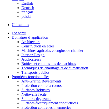
English
Deutsch
français
polski
Utilisations
L'Aperçu
Domaines d’application
Architecture
Construction en acier
Machines agricoles et engins de chantier
Interior Design
Applicateurs
Boîtiers et composants de machines
Techniques de chauffage et de climatisation
Transports publics
Propriétés fonctionnelles
Anti-Graffiti Revêtements
Protection contre la corrosion
Surfaces Robustes
Nettoyage facile
Supports dégazants
Surfaces électriquement conductrices
Protection contre les intempéries