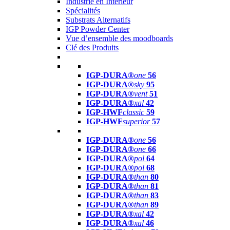
Industrie en Intérieur
Spécialités
Substrats Alternatifs
IGP Powder Center
Vue d’ensemble des moodboards
Clé des Produits
IGP-DURA®
one
56
IGP-DURA®
sky
95
IGP-DURA®
vent
51
IGP-DURA®
xal
42
IGP-HWF
classic
59
IGP-HWF
superior
57
IGP-DURA®
one
56
IGP-DURA®
one
66
IGP-DURA®
pol
64
IGP-DURA®
pol
68
IGP-DURA®
than
80
IGP-DURA®
than
81
IGP-DURA®
than
83
IGP-DURA®
than
89
IGP-DURA®
xal
42
IGP-DURA®
xal
46