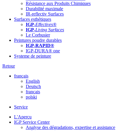
Résistance aux Produits Chimiques
Durabilité maximale
IR-reflectiv Surfaces
Surfaces esthétiques
IGP
-
Effectives®
IGP-
Living Surfaces
Le Corbusier
Peintures poudre durables
IGP-RAPID®
IGP-DURA® one
Systeme de peinture
Retour
français
English
Deutsch
français
polski
Service
L'Aperçu
IGP Service Center
Analyse des dégradations, expertise et assistance