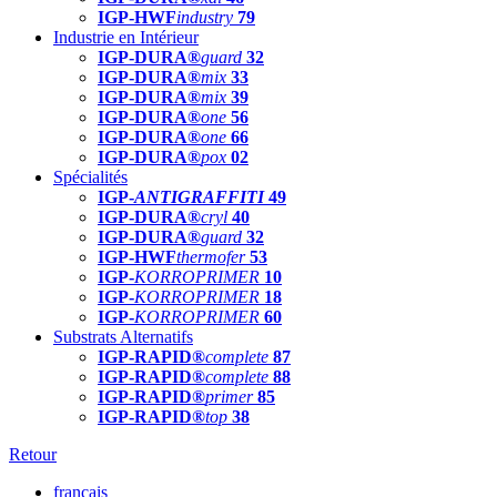
IGP-HWF
industry
79
Industrie en Intérieur
IGP-DURA®
guard
32
IGP-DURA®
mix
33
IGP-DURA®
mix
39
IGP-DURA®
one
56
IGP-DURA®
one
66
IGP-DURA®
pox
02
Spécialités
IGP-
ANTIGRAFFITI
49
IGP-DURA®
cryl
40
IGP-DURA®
guard
32
IGP-HWF
thermofer
53
IGP-
KORROPRIMER
10
IGP-
KORROPRIMER
18
IGP-
KORROPRIMER
60
Substrats Alternatifs
IGP-RAPID®
complete
87
IGP-RAPID®
complete
88
IGP-RAPID®
primer
85
IGP-RAPID®
top
38
Retour
français