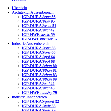
Übersicht
Architektur Aussenbereich
IGP-DURA®
one
56
IGP-DURA®
sky
95
IGP-DURA®
vent
51
IGP-DURA®
xal
42
IGP-HWF
classic
59
IGP-HWF
superior
57
Industrie Aussenbereich
IGP-DURA®
one
56
IGP-DURA®
one
66
IGP-DURA®
pol
64
IGP-DURA®
pol
68
IGP-DURA®
than
80
IGP-DURA®
than
81
IGP-DURA®
than
83
IGP-DURA®
than
89
IGP-DURA®
xal
42
IGP-DURA®
xal
46
IGP-HWF
industry
79
Industrie Innenbereich
IGP-DURA®
guard
32
IGP-DURA®
mix
33
IGP-DURA®
mix
39