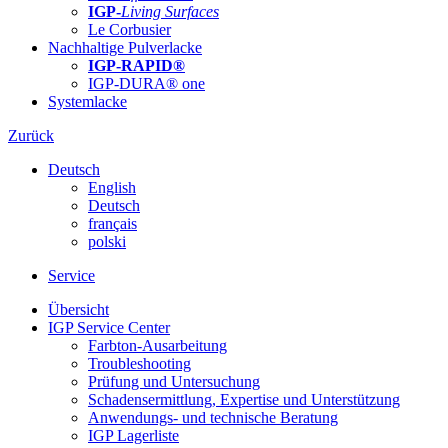
IGP-
Living Surfaces
Le Corbusier
Nachhaltige Pulverlacke
IGP-RAPID®
IGP-DURA® one
Systemlacke
Zurück
Deutsch
English
Deutsch
français
polski
Service
Übersicht
IGP Service Center
Farbton-Ausarbeitung
Troubleshooting
Prüfung und Untersuchung
Schadensermittlung, Expertise und Unterstützung
Anwendungs- und technische Beratung
IGP Lagerliste