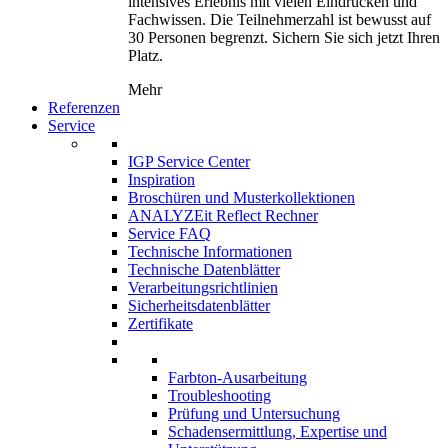
intensives Erlebnis mit vielen Eindrücken und
Fachwissen. Die Teilnehmerzahl ist bewusst auf
30 Personen begrenzt. Sichern Sie sich jetzt Ihren
Platz.
Mehr
Referenzen
Service
IGP Service Center
Inspiration
Broschüren und Musterkollektionen
ANALYZEit Reflect Rechner
Service FAQ
Technische Informationen
Technische Datenblätter
Verarbeitungsrichtlinien
Sicherheitsdatenblätter
Zertifikate
Farbton-Ausarbeitung
Troubleshooting
Prüfung und Untersuchung
Schadensermittlung, Expertise und