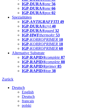
IGP-DURA®
one
56
IGP-DURA®
one
66
IGP-DURA®
pox
02
Spezialitäten
IGP-
ANTIGRAFFITI
49
IGP-DURA®
cryl
40
IGP-DURA®
guard
32
IGP-HWF
thermofer
53
IGP-
KORROPRIMER
10
IGP-
KORROPRIMER
18
IGP-
KORROPRIMER
60
Alternative Substrate
IGP-RAPID®
complete
87
IGP-RAPID®
complete
88
IGP-RAPID®
primer
85
IGP-RAPID®
top
38
Zurück
Deutsch
English
Deutsch
français
polski