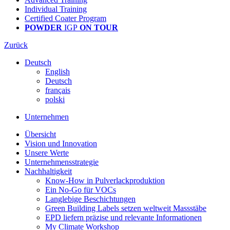
Individual Training
Certified Coater Program
POWDER
IGP
ON TOUR
Zurück
Deutsch
English
Deutsch
français
polski
Unternehmen
Übersicht
Vision und Innovation
Unsere Werte
Unternehmensstrategie
Nachhaltigkeit
Know-How in Pulverlackproduktion
Ein No-Go für VOCs
Langlebige Beschichtungen
Green Building Labels setzen weltweit Massstäbe
EPD liefern präzise und relevante Informationen
My Climate Workshop