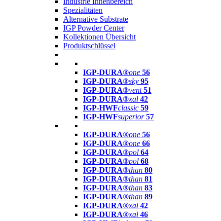
Industrie Innenbereich
Spezialitäten
Alternative Substrate
IGP Powder Center
Kollektionen Übersicht
Produktschlüssel
IGP-DURA®
one
56
IGP-DURA®
sky
95
IGP-DURA®
vent
51
IGP-DURA®
xal
42
IGP-HWF
classic
59
IGP-HWF
superior
57
IGP-DURA®
one
56
IGP-DURA®
one
66
IGP-DURA®
pol
64
IGP-DURA®
pol
68
IGP-DURA®
than
80
IGP-DURA®
than
81
IGP-DURA®
than
83
IGP-DURA®
than
89
IGP-DURA®
xal
42
IGP-DURA®
xal
46