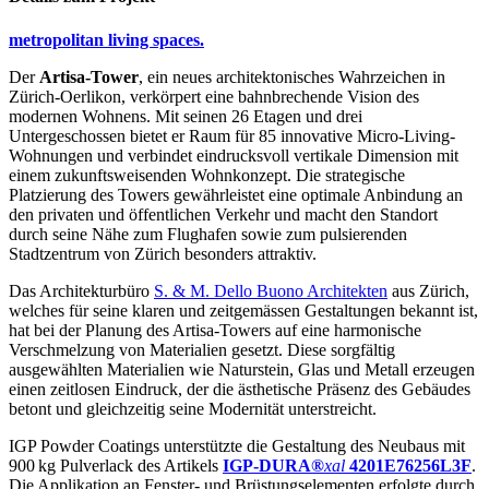
metropolitan living spaces.
Der
Artisa-Tower
, ein neues architektonisches Wahrzeichen in
Zürich-Oerlikon, verkörpert eine bahnbrechende Vision des
modernen Wohnens. Mit seinen 26 Etagen und drei
Untergeschossen bietet er Raum für 85 innovative Micro-Living-
Wohnungen und verbindet eindrucksvoll vertikale Dimension mit
einem zukunftsweisenden Wohnkonzept. Die strategische
Platzierung des Towers gewährleistet eine optimale Anbindung an
den privaten und öffentlichen Verkehr und macht den Standort
durch seine Nähe zum Flughafen sowie zum pulsierenden
Stadtzentrum von Zürich besonders attraktiv.
Das Architekturbüro
S. & M. Dello Buono Architekten
aus Zürich,
welches für seine klaren und zeitgemässen Gestaltungen bekannt ist,
hat bei der Planung des Artisa-Towers auf eine harmonische
Verschmelzung von Materialien gesetzt. Diese sorgfältig
ausgewählten Materialien wie Naturstein, Glas und Metall erzeugen
einen zeitlosen Eindruck, der die ästhetische Präsenz des Gebäudes
betont und gleichzeitig seine Modernität unterstreicht.
IGP Powder Coatings unterstützte die Gestaltung des Neubaus mit
900 kg Pulverlack des Artikels
IGP-DURA®
xal
4201E76256L3F
.
Die Applikation an Fenster- und Brüstungselementen erfolgte durch