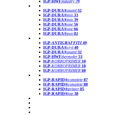
IGP-HWF
industry
79
IGP-DURA®
guard
32
IGP-DURA®
mix
33
IGP-DURA®
mix
39
IGP-DURA®
one
56
IGP-DURA®
one
66
IGP-DURA®
pox
02
IGP-
ANTIGRAFFITI
49
IGP-DURA®
cryl
40
IGP-DURA®
guard
32
IGP-HWF
thermofer
53
IGP-
KORROPRIMER
10
IGP-
KORROPRIMER
18
IGP-
KORROPRIMER
60
IGP-RAPID®
complete
87
IGP-RAPID®
complete
88
IGP-RAPID®
primer
85
IGP-RAPID®
top
38