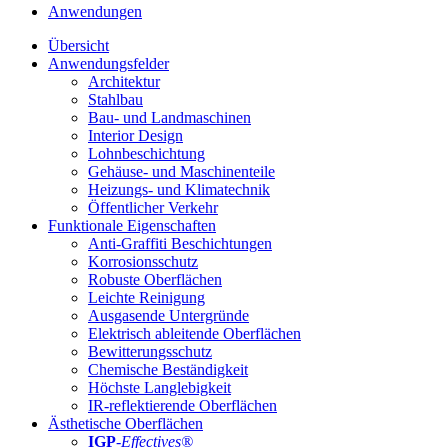
Anwendungen
Übersicht
Anwendungsfelder
Architektur
Stahlbau
Bau- und Landmaschinen
Interior Design
Lohnbeschichtung
Gehäuse- und Maschinenteile
Heizungs- und Klimatechnik
Öffentlicher Verkehr
Funktionale Eigenschaften
Anti-Graffiti Beschichtungen
Korrosionsschutz
Robuste Oberflächen
Leichte Reinigung
Ausgasende Untergründe
Elektrisch ableitende Oberflächen
Bewitterungsschutz
Chemische Beständigkeit
Höchste Langlebigkeit
IR-reflektierende Oberflächen
Ästhetische Oberflächen
IGP
-
Effectives®