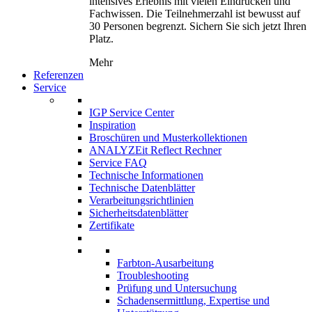
intensives Erlebnis mit vielen Eindrücken und
Fachwissen. Die Teilnehmerzahl ist bewusst auf
30 Personen begrenzt. Sichern Sie sich jetzt Ihren
Platz.
Mehr
Referenzen
Service
IGP Service Center
Inspiration
Broschüren und Musterkollektionen
ANALYZEit Reflect Rechner
Service FAQ
Technische Informationen
Technische Datenblätter
Verarbeitungsrichtlinien
Sicherheitsdatenblätter
Zertifikate
Farbton-Ausarbeitung
Troubleshooting
Prüfung und Untersuchung
Schadensermittlung, Expertise und