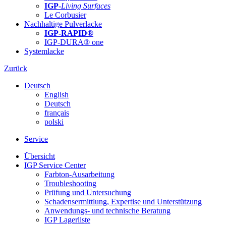
IGP-
Living Surfaces
Le Corbusier
Nachhaltige Pulverlacke
IGP-RAPID®
IGP-DURA® one
Systemlacke
Zurück
Deutsch
English
Deutsch
français
polski
Service
Übersicht
IGP Service Center
Farbton-Ausarbeitung
Troubleshooting
Prüfung und Untersuchung
Schadensermittlung, Expertise und Unterstützung
Anwendungs- und technische Beratung
IGP Lagerliste