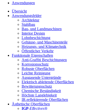
Anwendungen
Übersicht
Anwendungsfelder
Architektur
Stahlbau
Bau- und Landmaschinen
Interior Design
Lohnbeschichtung
Gehäuse- und Maschinenteile
Heizungs- und Klimatechnik
Öffentlicher Verkehr
Funktionale Eigenschaften
Anti-Graffiti Beschichtungen
Korrosionsschutz
Robuste Oberflächen
Leichte Reinigung
Ausgasende Untergründe
Elektrisch ableitende Oberflächen
Bewitterungsschutz
Chemische Beständigkeit
Höchste Langlebigkeit
IR-reflektierende Oberflächen
Ästhetische Oberflächen
IGP
-
Effectives®