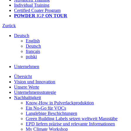
Individual Training
Certified Coater Program
POWDER
IGP
ON TOUR
Zurück
Deutsch
English
Deutsch
français
polski
Unternehmen
Übersicht
Vision und Innovation
Unsere Werte
Unternehmensstrategie
Nachhaltigkeit
Know-How in Pulverlackproduktion
Ein No-Go für VOCs
Langlebige Beschichtungen
Green Building Labels setzen weltweit Massstäbe
EPD liefern präzise und relevante Informationen
My Climate Workshop