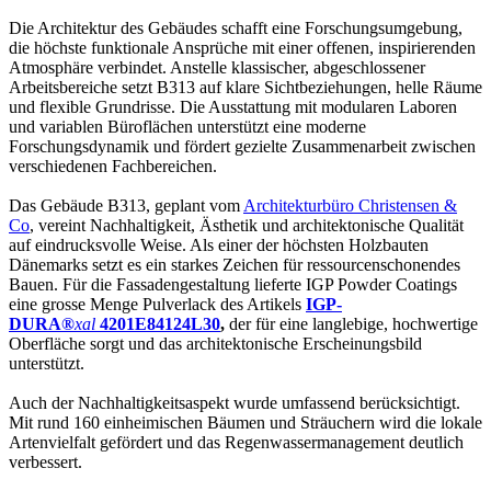
Die Architektur des Gebäudes schafft eine Forschungsumgebung,
die höchste funktionale Ansprüche mit einer offenen, inspirierenden
Atmosphäre verbindet. Anstelle klassischer, abgeschlossener
Arbeitsbereiche setzt B313 auf klare Sichtbeziehungen, helle Räume
und flexible Grundrisse. Die Ausstattung mit modularen Laboren
und variablen Büroflächen unterstützt eine moderne
Forschungsdynamik und fördert gezielte Zusammenarbeit zwischen
verschiedenen Fachbereichen.
Das Gebäude B313, geplant vom
Architekturbüro Christensen &
Co
, vereint Nachhaltigkeit, Ästhetik und architektonische Qualität
auf eindrucksvolle Weise. Als einer der höchsten Holzbauten
Dänemarks setzt es ein starkes Zeichen für ressourcenschonendes
Bauen. Für die Fassadengestaltung lieferte IGP Powder Coatings
eine grosse Menge Pulverlack des Artikels
IGP-
DURA®
xal
4201E84124L30
,
der für eine langlebige, hochwertige
Oberfläche sorgt und das architektonische Erscheinungsbild
unterstützt.
Auch der Nachhaltigkeitsaspekt wurde umfassend berücksichtigt.
Mit rund 160 einheimischen Bäumen und Sträuchern wird die lokale
Artenvielfalt gefördert und das Regenwassermanagement deutlich
verbessert.