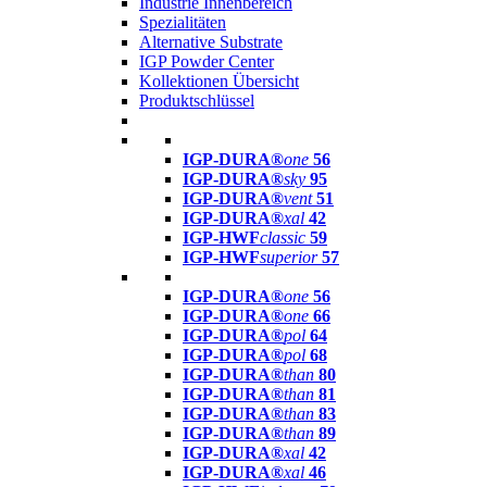
Industrie Innenbereich
Spezialitäten
Alternative Substrate
IGP Powder Center
Kollektionen Übersicht
Produktschlüssel
IGP-DURA®
one
56
IGP-DURA®
sky
95
IGP-DURA®
vent
51
IGP-DURA®
xal
42
IGP-HWF
classic
59
IGP-HWF
superior
57
IGP-DURA®
one
56
IGP-DURA®
one
66
IGP-DURA®
pol
64
IGP-DURA®
pol
68
IGP-DURA®
than
80
IGP-DURA®
than
81
IGP-DURA®
than
83
IGP-DURA®
than
89
IGP-DURA®
xal
42
IGP-DURA®
xal
46