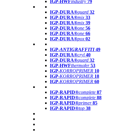
IGP-HWF
industry
79
IGP-DURA®
guard
32
IGP-DURA®
mix
33
IGP-DURA®
mix
39
IGP-DURA®
one
56
IGP-DURA®
one
66
IGP-DURA®
pox
02
IGP-
ANTIGRAFFITI
49
IGP-DURA®
cryl
40
IGP-DURA®
guard
32
IGP-HWF
thermofer
53
IGP-
KORROPRIMER
10
IGP-
KORROPRIMER
18
IGP-
KORROPRIMER
60
IGP-RAPID®
complete
87
IGP-RAPID®
complete
88
IGP-RAPID®
primer
85
IGP-RAPID®
top
38