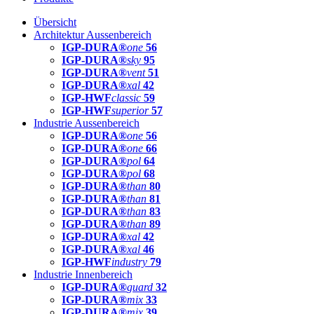
Übersicht
Architektur Aussenbereich
IGP-DURA®
one
56
IGP-DURA®
sky
95
IGP-DURA®
vent
51
IGP-DURA®
xal
42
IGP-HWF
classic
59
IGP-HWF
superior
57
Industrie Aussenbereich
IGP-DURA®
one
56
IGP-DURA®
one
66
IGP-DURA®
pol
64
IGP-DURA®
pol
68
IGP-DURA®
than
80
IGP-DURA®
than
81
IGP-DURA®
than
83
IGP-DURA®
than
89
IGP-DURA®
xal
42
IGP-DURA®
xal
46
IGP-HWF
industry
79
Industrie Innenbereich
IGP-DURA®
guard
32
IGP-DURA®
mix
33
IGP-DURA®
mix
39