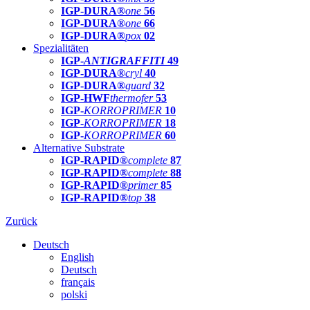
IGP-DURA®
one
56
IGP-DURA®
one
66
IGP-DURA®
pox
02
Spezialitäten
IGP-
ANTIGRAFFITI
49
IGP-DURA®
cryl
40
IGP-DURA®
guard
32
IGP-HWF
thermofer
53
IGP-
KORROPRIMER
10
IGP-
KORROPRIMER
18
IGP-
KORROPRIMER
60
Alternative Substrate
IGP-RAPID®
complete
87
IGP-RAPID®
complete
88
IGP-RAPID®
primer
85
IGP-RAPID®
top
38
Zurück
Deutsch
English
Deutsch
français
polski