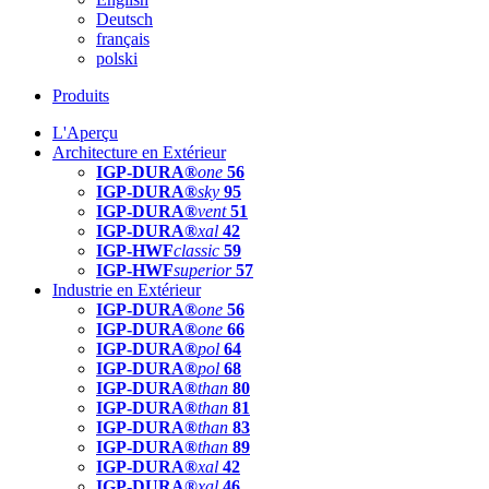
Deutsch
français
polski
Produits
L'Aperçu
Architecture en Extérieur
IGP-DURA®
one
56
IGP-DURA®
sky
95
IGP-DURA®
vent
51
IGP-DURA®
xal
42
IGP-HWF
classic
59
IGP-HWF
superior
57
Industrie en Extérieur
IGP-DURA®
one
56
IGP-DURA®
one
66
IGP-DURA®
pol
64
IGP-DURA®
pol
68
IGP-DURA®
than
80
IGP-DURA®
than
81
IGP-DURA®
than
83
IGP-DURA®
than
89
IGP-DURA®
xal
42
IGP-DURA®
xal
46