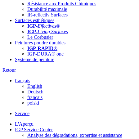
Résistance aux Produits Chimiques
Durabilité maximale
IR-reflectiv Surfaces
Surfaces esthétiques
IGP
-
Effectives®
IGP-
Living Surfaces
Le Corbusier
Peintures poudre durables
IGP-RAPID®
IGP-DURA® one
Systeme de peinture
Retour
français
English
Deutsch
français
polski
Service
L'Aperçu
IGP Service Center
Analyse des dégradations, expertise et assistance