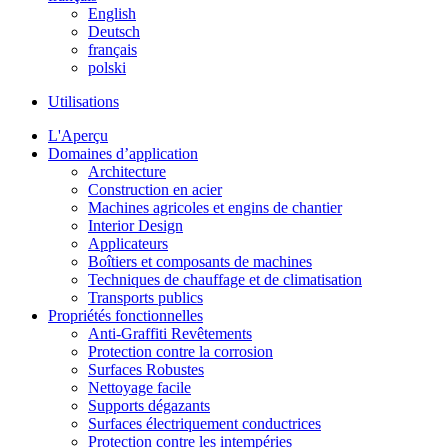
English
Deutsch
français
polski
Utilisations
L'Aperçu
Domaines d’application
Architecture
Construction en acier
Machines agricoles et engins de chantier
Interior Design
Applicateurs
Boîtiers et composants de machines
Techniques de chauffage et de climatisation
Transports publics
Propriétés fonctionnelles
Anti-Graffiti Revêtements
Protection contre la corrosion
Surfaces Robustes
Nettoyage facile
Supports dégazants
Surfaces électriquement conductrices
Protection contre les intempéries