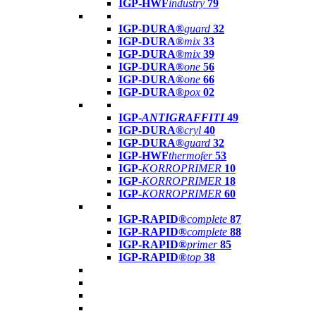
IGP-HWF
industry
79
IGP-DURA®
guard
32
IGP-DURA®
mix
33
IGP-DURA®
mix
39
IGP-DURA®
one
56
IGP-DURA®
one
66
IGP-DURA®
pox
02
IGP-
ANTIGRAFFITI
49
IGP-DURA®
cryl
40
IGP-DURA®
guard
32
IGP-HWF
thermofer
53
IGP-
KORROPRIMER
10
IGP-
KORROPRIMER
18
IGP-
KORROPRIMER
60
IGP-RAPID®
complete
87
IGP-RAPID®
complete
88
IGP-RAPID®
primer
85
IGP-RAPID®
top
38