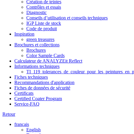
Création de teintes
Contrôles et essais
Diagnostic
Conseils d’utilisation et conseils techniques
IGP Liste de stock
Code de produit
Inspiration
green treasures
Brochures et collections
Brochures
Color Sample Cards
Calculateur de ANALYZEit Reflect
Informations techniques
TI_119_tolerances_de_couleur_pour_les_peintures_en_p
Fiches techniques
Recommandations d'application
Fiches de données de sécurité
Certificats
Certified Coater Program
Service-FAQ
Retour
français
English