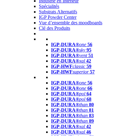
Industrie en Intérieur
Spécialités
Substrats Alternatifs
IGP Powder Center
Vue d’ensemble des moodboards
Clé des Produits
IGP-DURA®
one
56
IGP-DURA®
sky
95
IGP-DURA®
vent
51
IGP-DURA®
xal
42
IGP-HWF
classic
59
IGP-HWF
superior
57
IGP-DURA®
one
56
IGP-DURA®
one
66
IGP-DURA®
pol
64
IGP-DURA®
pol
68
IGP-DURA®
than
80
IGP-DURA®
than
81
IGP-DURA®
than
83
IGP-DURA®
than
89
IGP-DURA®
xal
42
IGP-DURA®
xal
46