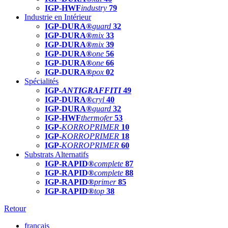
IGP-HWF
industry
79
Industrie en Intérieur
IGP-DURA®
guard
32
IGP-DURA®
mix
33
IGP-DURA®
mix
39
IGP-DURA®
one
56
IGP-DURA®
one
66
IGP-DURA®
pox
02
Spécialités
IGP-
ANTIGRAFFITI
49
IGP-DURA®
cryl
40
IGP-DURA®
guard
32
IGP-HWF
thermofer
53
IGP-
KORROPRIMER
10
IGP-
KORROPRIMER
18
IGP-
KORROPRIMER
60
Substrats Alternatifs
IGP-RAPID®
complete
87
IGP-RAPID®
complete
88
IGP-RAPID®
primer
85
IGP-RAPID®
top
38
Retour
français