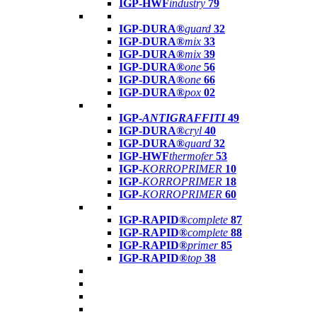
IGP-HWF
industry
79
IGP-DURA®
guard
32
IGP-DURA®
mix
33
IGP-DURA®
mix
39
IGP-DURA®
one
56
IGP-DURA®
one
66
IGP-DURA®
pox
02
IGP-
ANTIGRAFFITI
49
IGP-DURA®
cryl
40
IGP-DURA®
guard
32
IGP-HWF
thermofer
53
IGP-
KORROPRIMER
10
IGP-
KORROPRIMER
18
IGP-
KORROPRIMER
60
IGP-RAPID®
complete
87
IGP-RAPID®
complete
88
IGP-RAPID®
primer
85
IGP-RAPID®
top
38