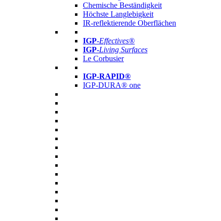
Chemische Beständigkeit
Höchste Langlebigkeit
IR-reflektierende Oberflächen
IGP
-
Effectives®
IGP-
Living Surfaces
Le Corbusier
IGP-RAPID®
IGP-DURA® one