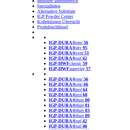
Industrie Innenbereich
Spezialitäten
Alternative Substrate
IGP Powder Center
Kollektionen Übersicht
Produktschlüssel
IGP-DURA®
one
56
IGP-DURA®
sky
95
IGP-DURA®
vent
51
IGP-DURA®
xal
42
IGP-HWF
classic
59
IGP-HWF
superior
57
IGP-DURA®
one
56
IGP-DURA®
one
66
IGP-DURA®
pol
64
IGP-DURA®
pol
68
IGP-DURA®
than
80
IGP-DURA®
than
81
IGP-DURA®
than
83
IGP-DURA®
than
89
IGP-DURA®
xal
42
IGP-DURA®
xal
46