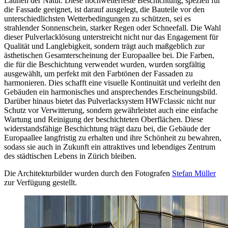
Launen der Natur. Diese hochwetterfeste Beschichtung, speziell für
die Fassade geeignet, ist darauf ausgelegt, die Bauteile vor den
unterschiedlichsten Wetterbedingungen zu schützen, sei es
strahlender Sonnenschein, starker Regen oder Schneefall. Die Wahl
dieser Pulverlacklösung unterstreicht nicht nur das Engagement für
Qualität und Langlebigkeit, sondern trägt auch maßgeblich zur
ästhetischen Gesamterscheinung der Europaallee bei. Die Farben,
die für die Beschichtung verwendet wurden, wurden sorgfältig
ausgewählt, um perfekt mit den Farbtönen der Fassaden zu
harmonieren. Dies schafft eine visuelle Kontinuität und verleiht den
Gebäuden ein harmonisches und ansprechendes Erscheinungsbild.
Darüber hinaus bietet das Pulverlacksystem HWFclassic nicht nur
Schutz vor Verwitterung, sondern gewährleistet auch eine einfache
Wartung und Reinigung der beschichteten Oberflächen. Diese
widerstandsfähige Beschichtung trägt dazu bei, die Gebäude der
Europaallee langfristig zu erhalten und ihre Schönheit zu bewahren,
sodass sie auch in Zukunft ein attraktives und lebendiges Zentrum
des städtischen Lebens in Zürich bleiben.
Die Architekturbilder wurden durch den Fotografen
Stefan Müller
zur Verfügung gestellt.