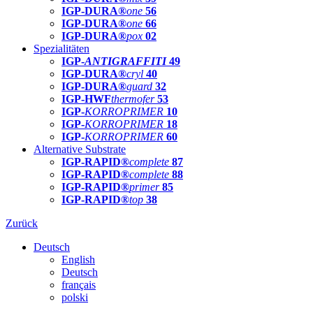
IGP-DURA®
one
56
IGP-DURA®
one
66
IGP-DURA®
pox
02
Spezialitäten
IGP-
ANTIGRAFFITI
49
IGP-DURA®
cryl
40
IGP-DURA®
guard
32
IGP-HWF
thermofer
53
IGP-
KORROPRIMER
10
IGP-
KORROPRIMER
18
IGP-
KORROPRIMER
60
Alternative Substrate
IGP-RAPID®
complete
87
IGP-RAPID®
complete
88
IGP-RAPID®
primer
85
IGP-RAPID®
top
38
Zurück
Deutsch
English
Deutsch
français
polski