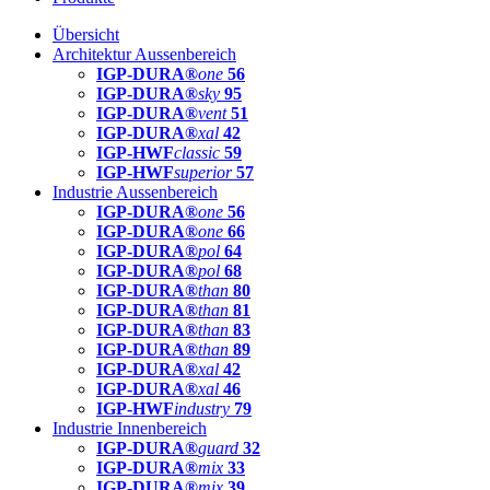
Übersicht
Architektur Aussenbereich
IGP-DURA®
one
56
IGP-DURA®
sky
95
IGP-DURA®
vent
51
IGP-DURA®
xal
42
IGP-HWF
classic
59
IGP-HWF
superior
57
Industrie Aussenbereich
IGP-DURA®
one
56
IGP-DURA®
one
66
IGP-DURA®
pol
64
IGP-DURA®
pol
68
IGP-DURA®
than
80
IGP-DURA®
than
81
IGP-DURA®
than
83
IGP-DURA®
than
89
IGP-DURA®
xal
42
IGP-DURA®
xal
46
IGP-HWF
industry
79
Industrie Innenbereich
IGP-DURA®
guard
32
IGP-DURA®
mix
33
IGP-DURA®
mix
39