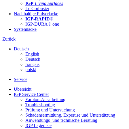
IGP-
Living Surfaces
Le Corbusier
Nachhaltige Pulverlacke
IGP-RAPID®
IGP-DURA® one
Systemlacke
Zurück
Deutsch
English
Deutsch
français
polski
Service
Übersicht
IGP Service Center
Farbton-Ausarbeitung
Troubleshooting
Prüfung und Untersuchung
Schadensermittlung, Expertise und Unterstützung
Anwendungs- und technische Beratung
IGP Lagerliste