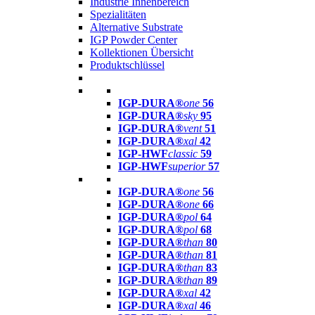
Industrie Innenbereich
Spezialitäten
Alternative Substrate
IGP Powder Center
Kollektionen Übersicht
Produktschlüssel
IGP-DURA®
one
56
IGP-DURA®
sky
95
IGP-DURA®
vent
51
IGP-DURA®
xal
42
IGP-HWF
classic
59
IGP-HWF
superior
57
IGP-DURA®
one
56
IGP-DURA®
one
66
IGP-DURA®
pol
64
IGP-DURA®
pol
68
IGP-DURA®
than
80
IGP-DURA®
than
81
IGP-DURA®
than
83
IGP-DURA®
than
89
IGP-DURA®
xal
42
IGP-DURA®
xal
46