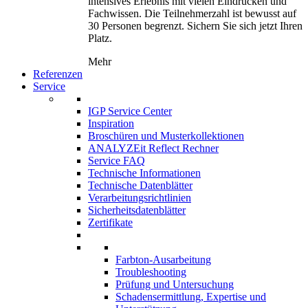
intensives Erlebnis mit vielen Eindrücken und
Fachwissen. Die Teilnehmerzahl ist bewusst auf
30 Personen begrenzt. Sichern Sie sich jetzt Ihren
Platz.
Mehr
Referenzen
Service
IGP Service Center
Inspiration
Broschüren und Musterkollektionen
ANALYZEit Reflect Rechner
Service FAQ
Technische Informationen
Technische Datenblätter
Verarbeitungsrichtlinien
Sicherheitsdatenblätter
Zertifikate
Farbton-Ausarbeitung
Troubleshooting
Prüfung und Untersuchung
Schadensermittlung, Expertise und