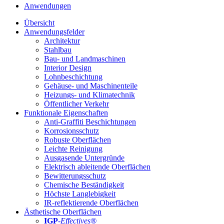
Anwendungen
Übersicht
Anwendungsfelder
Architektur
Stahlbau
Bau- und Landmaschinen
Interior Design
Lohnbeschichtung
Gehäuse- und Maschinenteile
Heizungs- und Klimatechnik
Öffentlicher Verkehr
Funktionale Eigenschaften
Anti-Graffiti Beschichtungen
Korrosionsschutz
Robuste Oberflächen
Leichte Reinigung
Ausgasende Untergründe
Elektrisch ableitende Oberflächen
Bewitterungsschutz
Chemische Beständigkeit
Höchste Langlebigkeit
IR-reflektierende Oberflächen
Ästhetische Oberflächen
IGP
-
Effectives®