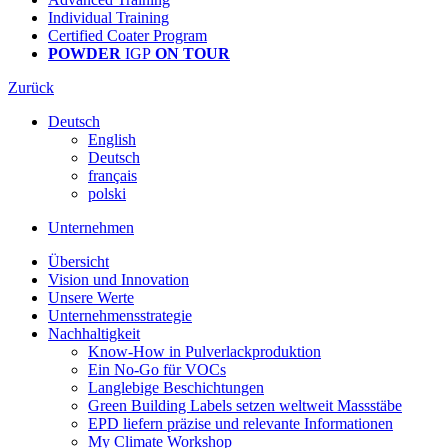
Individual Training
Certified Coater Program
POWDER
IGP
ON TOUR
Zurück
Deutsch
English
Deutsch
français
polski
Unternehmen
Übersicht
Vision und Innovation
Unsere Werte
Unternehmensstrategie
Nachhaltigkeit
Know-How in Pulverlackproduktion
Ein No-Go für VOCs
Langlebige Beschichtungen
Green Building Labels setzen weltweit Massstäbe
EPD liefern präzise und relevante Informationen
My Climate Workshop