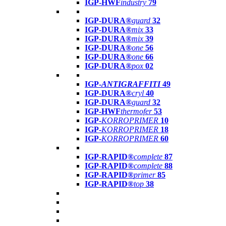
IGP-HWF
industry
79
IGP-DURA®
guard
32
IGP-DURA®
mix
33
IGP-DURA®
mix
39
IGP-DURA®
one
56
IGP-DURA®
one
66
IGP-DURA®
pox
02
IGP-
ANTIGRAFFITI
49
IGP-DURA®
cryl
40
IGP-DURA®
guard
32
IGP-HWF
thermofer
53
IGP-
KORROPRIMER
10
IGP-
KORROPRIMER
18
IGP-
KORROPRIMER
60
IGP-RAPID®
complete
87
IGP-RAPID®
complete
88
IGP-RAPID®
primer
85
IGP-RAPID®
top
38