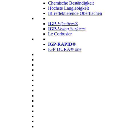
Chemische Beständigkeit
Höchste Langlebigkeit
IR-reflektierende Oberflächen
IGP
-
Effectives®
IGP-
Living Surfaces
Le Corbusier
IGP-RAPID®
IGP-DURA® one