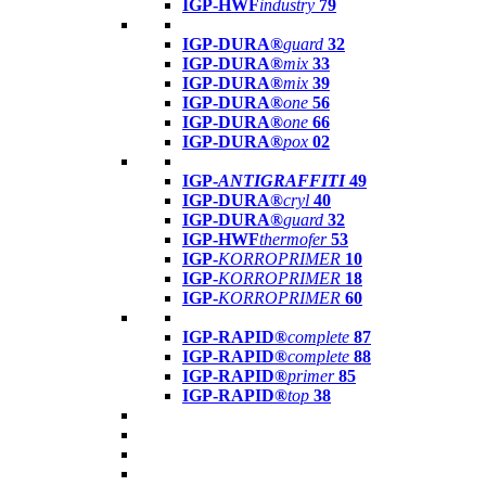
IGP-HWF
industry
79
IGP-DURA®
guard
32
IGP-DURA®
mix
33
IGP-DURA®
mix
39
IGP-DURA®
one
56
IGP-DURA®
one
66
IGP-DURA®
pox
02
IGP-
ANTIGRAFFITI
49
IGP-DURA®
cryl
40
IGP-DURA®
guard
32
IGP-HWF
thermofer
53
IGP-
KORROPRIMER
10
IGP-
KORROPRIMER
18
IGP-
KORROPRIMER
60
IGP-RAPID®
complete
87
IGP-RAPID®
complete
88
IGP-RAPID®
primer
85
IGP-RAPID®
top
38