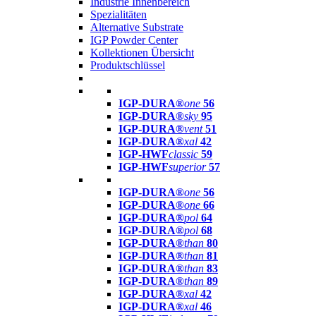
Industrie Innenbereich
Spezialitäten
Alternative Substrate
IGP Powder Center
Kollektionen Übersicht
Produktschlüssel
IGP-DURA®
one
56
IGP-DURA®
sky
95
IGP-DURA®
vent
51
IGP-DURA®
xal
42
IGP-HWF
classic
59
IGP-HWF
superior
57
IGP-DURA®
one
56
IGP-DURA®
one
66
IGP-DURA®
pol
64
IGP-DURA®
pol
68
IGP-DURA®
than
80
IGP-DURA®
than
81
IGP-DURA®
than
83
IGP-DURA®
than
89
IGP-DURA®
xal
42
IGP-DURA®
xal
46