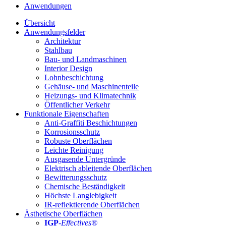
Anwendungen
Übersicht
Anwendungsfelder
Architektur
Stahlbau
Bau- und Landmaschinen
Interior Design
Lohnbeschichtung
Gehäuse- und Maschinenteile
Heizungs- und Klimatechnik
Öffentlicher Verkehr
Funktionale Eigenschaften
Anti-Graffiti Beschichtungen
Korrosionsschutz
Robuste Oberflächen
Leichte Reinigung
Ausgasende Untergründe
Elektrisch ableitende Oberflächen
Bewitterungsschutz
Chemische Beständigkeit
Höchste Langlebigkeit
IR-reflektierende Oberflächen
Ästhetische Oberflächen
IGP
-
Effectives®