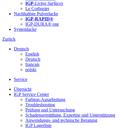
IGP-
Living Surfaces
Le Corbusier
Nachhaltige Pulverlacke
IGP-RAPID®
IGP-DURA® one
Systemlacke
Zurück
Deutsch
English
Deutsch
français
polski
Service
Übersicht
IGP Service Center
Farbton-Ausarbeitung
Troubleshooting
Prüfung und Untersuchung
Schadensermittlung, Expertise und Unterstützung
Anwendungs- und technische Beratung
IGP Lagerliste