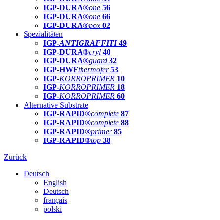
IGP-DURA®
one
56
IGP-DURA®
one
66
IGP-DURA®
pox
02
Spezialitäten
IGP-
ANTIGRAFFITI
49
IGP-DURA®
cryl
40
IGP-DURA®
guard
32
IGP-HWF
thermofer
53
IGP-
KORROPRIMER
10
IGP-
KORROPRIMER
18
IGP-
KORROPRIMER
60
Alternative Substrate
IGP-RAPID®
complete
87
IGP-RAPID®
complete
88
IGP-RAPID®
primer
85
IGP-RAPID®
top
38
Zurück
Deutsch
English
Deutsch
français
polski