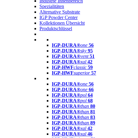
Industrie Innenbereich
Spezialitäten
Alternative Substrate
IGP Powder Center
Kollektionen Übersicht
Produktschlüssel
IGP-DURA®
one
56
IGP-DURA®
sky
95
IGP-DURA®
vent
51
IGP-DURA®
xal
42
IGP-HWF
classic
59
IGP-HWF
superior
57
IGP-DURA®
one
56
IGP-DURA®
one
66
IGP-DURA®
pol
64
IGP-DURA®
pol
68
IGP-DURA®
than
80
IGP-DURA®
than
81
IGP-DURA®
than
83
IGP-DURA®
than
89
IGP-DURA®
xal
42
IGP-DURA®
xal
46