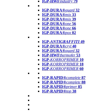
IGP-HWF
industry
79
IGP-DURA®
guard
32
IGP-DURA®
mix
33
IGP-DURA®
mix
39
IGP-DURA®
one
56
IGP-DURA®
one
66
IGP-DURA®
pox
02
IGP-
ANTIGRAFFITI
49
IGP-DURA®
cryl
40
IGP-DURA®
guard
32
IGP-HWF
thermofer
53
IGP-
KORROPRIMER
10
IGP-
KORROPRIMER
18
IGP-
KORROPRIMER
60
IGP-RAPID®
complete
87
IGP-RAPID®
complete
88
IGP-RAPID®
primer
85
IGP-RAPID®
top
38