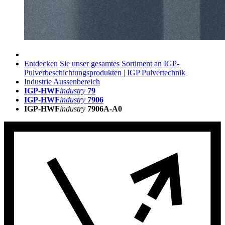
Entdecken Sie unser gesamtes Sortiment an IGP-
Pulverbeschichtungsprodukten | IGP Pulvertechnik
Industrie Aussenbereich
IGP-HWF
industry
79
IGP-HWF
industry
7906
IGP-HWF
industry
7906A-A0