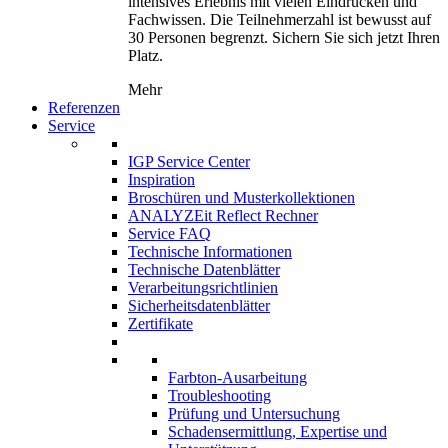
intensives Erlebnis mit vielen Eindrücken und
Fachwissen. Die Teilnehmerzahl ist bewusst auf
30 Personen begrenzt. Sichern Sie sich jetzt Ihren
Platz.
Mehr
Referenzen
Service
IGP Service Center
Inspiration
Broschüren und Musterkollektionen
ANALYZEit Reflect Rechner
Service FAQ
Technische Informationen
Technische Datenblätter
Verarbeitungsrichtlinien
Sicherheitsdatenblätter
Zertifikate
Farbton-Ausarbeitung
Troubleshooting
Prüfung und Untersuchung
Schadensermittlung, Expertise und