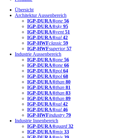
Übersicht
Architektur Aussenbereich
IGP-DURA®
one
56
IGP-DURA®
sky
95
IGP-DURA®
vent
51
IGP-DURA®
xal
42
IGP-HWF
classic
59
IGP-HWF
superior
57
Industrie Aussenbereich
IGP-DURA®
one
56
IGP-DURA®
one
66
IGP-DURA®
pol
64
IGP-DURA®
pol
68
IGP-DURA®
than
80
IGP-DURA®
than
81
IGP-DURA®
than
83
IGP-DURA®
than
89
IGP-DURA®
xal
42
IGP-DURA®
xal
46
IGP-HWF
industry
79
Industrie Innenbereich
IGP-DURA®
guard
32
IGP-DURA®
mix
33
IGP-DURA®
mix
39