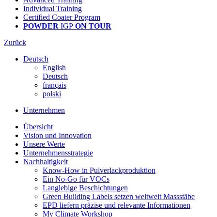
Individual Training
Certified Coater Program
POWDER
IGP
ON TOUR
Zurück
Deutsch
English
Deutsch
français
polski
Unternehmen
Übersicht
Vision und Innovation
Unsere Werte
Unternehmensstrategie
Nachhaltigkeit
Know-How in Pulverlackproduktion
Ein No-Go für VOCs
Langlebige Beschichtungen
Green Building Labels setzen weltweit Massstäbe
EPD liefern präzise und relevante Informationen
My Climate Workshop