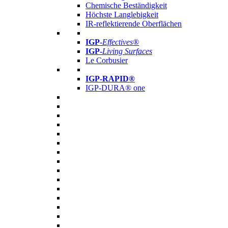
Chemische Beständigkeit
Höchste Langlebigkeit
IR-reflektierende Oberflächen
IGP
-
Effectives®
IGP-
Living Surfaces
Le Corbusier
IGP-RAPID®
IGP-DURA® one