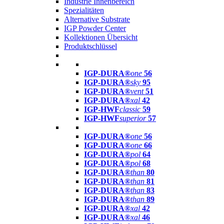
Industrie Innenbereich
Spezialitäten
Alternative Substrate
IGP Powder Center
Kollektionen Übersicht
Produktschlüssel
IGP-DURA®
one
56
IGP-DURA®
sky
95
IGP-DURA®
vent
51
IGP-DURA®
xal
42
IGP-HWF
classic
59
IGP-HWF
superior
57
IGP-DURA®
one
56
IGP-DURA®
one
66
IGP-DURA®
pol
64
IGP-DURA®
pol
68
IGP-DURA®
than
80
IGP-DURA®
than
81
IGP-DURA®
than
83
IGP-DURA®
than
89
IGP-DURA®
xal
42
IGP-DURA®
xal
46