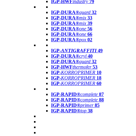
IGP-HWF
industry
79
IGP-DURA®
guard
32
IGP-DURA®
mix
33
IGP-DURA®
mix
39
IGP-DURA®
one
56
IGP-DURA®
one
66
IGP-DURA®
pox
02
IGP-
ANTIGRAFFITI
49
IGP-DURA®
cryl
40
IGP-DURA®
guard
32
IGP-HWF
thermofer
53
IGP-
KORROPRIMER
10
IGP-
KORROPRIMER
18
IGP-
KORROPRIMER
60
IGP-RAPID®
complete
87
IGP-RAPID®
complete
88
IGP-RAPID®
primer
85
IGP-RAPID®
top
38