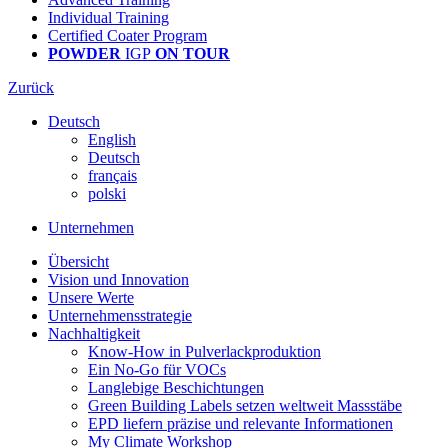
Individual Training
Certified Coater Program
POWDER
IGP
ON TOUR
Zurück
Deutsch
English
Deutsch
français
polski
Unternehmen
Übersicht
Vision und Innovation
Unsere Werte
Unternehmensstrategie
Nachhaltigkeit
Know-How in Pulverlackproduktion
Ein No-Go für VOCs
Langlebige Beschichtungen
Green Building Labels setzen weltweit Massstäbe
EPD liefern präzise und relevante Informationen
My Climate Workshop