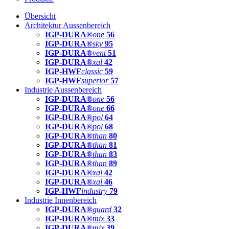
Übersicht
Architektur Aussenbereich
IGP-DURA®
one
56
IGP-DURA®
sky
95
IGP-DURA®
vent
51
IGP-DURA®
xal
42
IGP-HWF
classic
59
IGP-HWF
superior
57
Industrie Aussenbereich
IGP-DURA®
one
56
IGP-DURA®
one
66
IGP-DURA®
pol
64
IGP-DURA®
pol
68
IGP-DURA®
than
80
IGP-DURA®
than
81
IGP-DURA®
than
83
IGP-DURA®
than
89
IGP-DURA®
xal
42
IGP-DURA®
xal
46
IGP-HWF
industry
79
Industrie Innenbereich
IGP-DURA®
guard
32
IGP-DURA®
mix
33
IGP-DURA®
mix
39