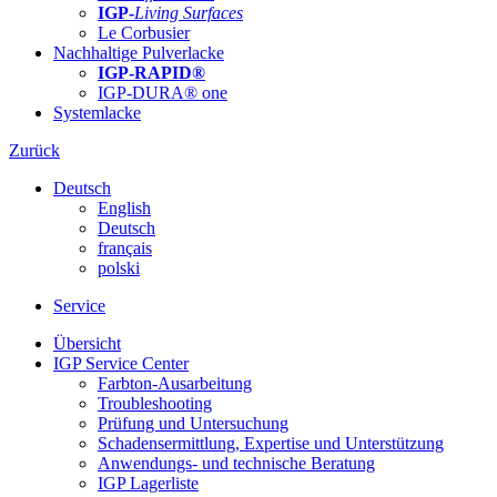
IGP-
Living Surfaces
Le Corbusier
Nachhaltige Pulverlacke
IGP-RAPID®
IGP-DURA® one
Systemlacke
Zurück
Deutsch
English
Deutsch
français
polski
Service
Übersicht
IGP Service Center
Farbton-Ausarbeitung
Troubleshooting
Prüfung und Untersuchung
Schadensermittlung, Expertise und Unterstützung
Anwendungs- und technische Beratung
IGP Lagerliste