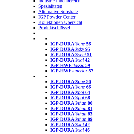
Industrie Innenbereich
Spezialitäten
Alternative Substrate
IGP Powder Center
Kollektionen Übersicht
Produktschlüssel
IGP-DURA®
one
56
IGP-DURA®
sky
95
IGP-DURA®
vent
51
IGP-DURA®
xal
42
IGP-HWF
classic
59
IGP-HWF
superior
57
IGP-DURA®
one
56
IGP-DURA®
one
66
IGP-DURA®
pol
64
IGP-DURA®
pol
68
IGP-DURA®
than
80
IGP-DURA®
than
81
IGP-DURA®
than
83
IGP-DURA®
than
89
IGP-DURA®
xal
42
IGP-DURA®
xal
46