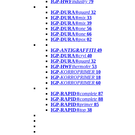
IGP-HWF
industry
79
IGP-DURA®
guard
32
IGP-DURA®
mix
33
IGP-DURA®
mix
39
IGP-DURA®
one
56
IGP-DURA®
one
66
IGP-DURA®
pox
02
IGP-
ANTIGRAFFITI
49
IGP-DURA®
cryl
40
IGP-DURA®
guard
32
IGP-HWF
thermofer
53
IGP-
KORROPRIMER
10
IGP-
KORROPRIMER
18
IGP-
KORROPRIMER
60
IGP-RAPID®
complete
87
IGP-RAPID®
complete
88
IGP-RAPID®
primer
85
IGP-RAPID®
top
38