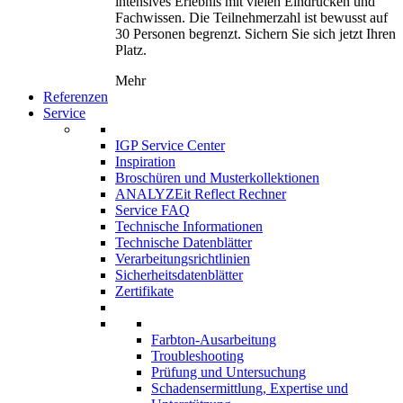
intensives Erlebnis mit vielen Eindrücken und
Fachwissen. Die Teilnehmerzahl ist bewusst auf
30 Personen begrenzt. Sichern Sie sich jetzt Ihren
Platz.
Mehr
Referenzen
Service
IGP Service Center
Inspiration
Broschüren und Musterkollektionen
ANALYZEit Reflect Rechner
Service FAQ
Technische Informationen
Technische Datenblätter
Verarbeitungsrichtlinien
Sicherheitsdatenblätter
Zertifikate
Farbton-Ausarbeitung
Troubleshooting
Prüfung und Untersuchung
Schadensermittlung, Expertise und