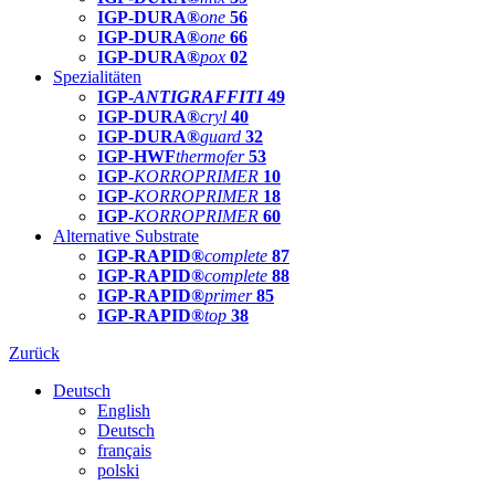
IGP-DURA®
one
56
IGP-DURA®
one
66
IGP-DURA®
pox
02
Spezialitäten
IGP-
ANTIGRAFFITI
49
IGP-DURA®
cryl
40
IGP-DURA®
guard
32
IGP-HWF
thermofer
53
IGP-
KORROPRIMER
10
IGP-
KORROPRIMER
18
IGP-
KORROPRIMER
60
Alternative Substrate
IGP-RAPID®
complete
87
IGP-RAPID®
complete
88
IGP-RAPID®
primer
85
IGP-RAPID®
top
38
Zurück
Deutsch
English
Deutsch
français
polski