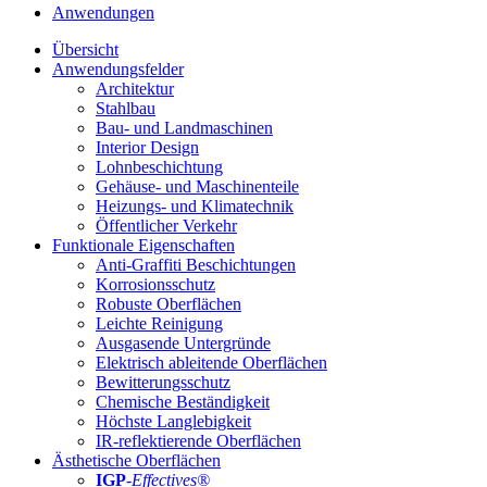
Anwendungen
Übersicht
Anwendungsfelder
Architektur
Stahlbau
Bau- und Landmaschinen
Interior Design
Lohnbeschichtung
Gehäuse- und Maschinenteile
Heizungs- und Klimatechnik
Öffentlicher Verkehr
Funktionale Eigenschaften
Anti-Graffiti Beschichtungen
Korrosionsschutz
Robuste Oberflächen
Leichte Reinigung
Ausgasende Untergründe
Elektrisch ableitende Oberflächen
Bewitterungsschutz
Chemische Beständigkeit
Höchste Langlebigkeit
IR-reflektierende Oberflächen
Ästhetische Oberflächen
IGP
-
Effectives®