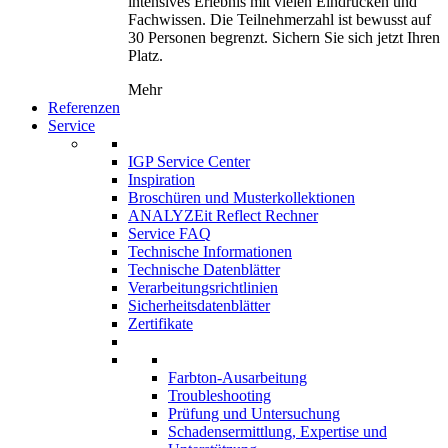
intensives Erlebnis mit vielen Eindrücken und
Fachwissen. Die Teilnehmerzahl ist bewusst auf
30 Personen begrenzt. Sichern Sie sich jetzt Ihren
Platz.
Mehr
Referenzen
Service
IGP Service Center
Inspiration
Broschüren und Musterkollektionen
ANALYZEit Reflect Rechner
Service FAQ
Technische Informationen
Technische Datenblätter
Verarbeitungsrichtlinien
Sicherheitsdatenblätter
Zertifikate
Farbton-Ausarbeitung
Troubleshooting
Prüfung und Untersuchung
Schadensermittlung, Expertise und