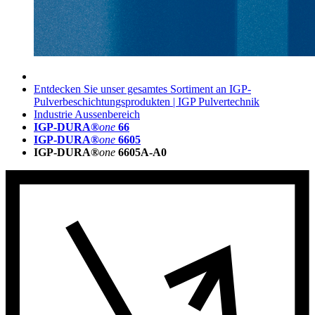
Entdecken Sie unser gesamtes Sortiment an IGP-
Pulverbeschichtungsprodukten | IGP Pulvertechnik
Industrie Aussenbereich
IGP-DURA®
one
66
IGP-DURA®
one
6605
IGP-DURA®
one
6605A-A0