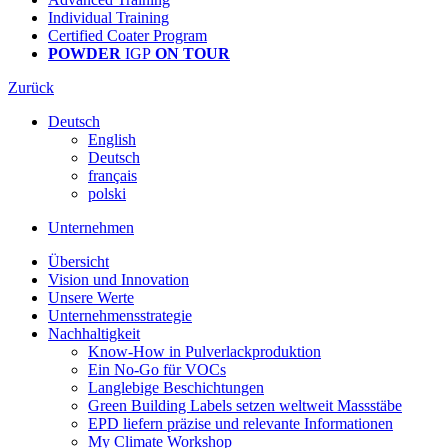
Individual Training
Certified Coater Program
POWDER
IGP
ON TOUR
Zurück
Deutsch
English
Deutsch
français
polski
Unternehmen
Übersicht
Vision und Innovation
Unsere Werte
Unternehmensstrategie
Nachhaltigkeit
Know-How in Pulverlackproduktion
Ein No-Go für VOCs
Langlebige Beschichtungen
Green Building Labels setzen weltweit Massstäbe
EPD liefern präzise und relevante Informationen
My Climate Workshop