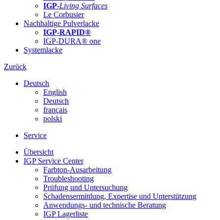
IGP-
Living Surfaces
Le Corbusier
Nachhaltige Pulverlacke
IGP-RAPID®
IGP-DURA® one
Systemlacke
Zurück
Deutsch
English
Deutsch
français
polski
Service
Übersicht
IGP Service Center
Farbton-Ausarbeitung
Troubleshooting
Prüfung und Untersuchung
Schadensermittlung, Expertise und Unterstützung
Anwendungs- und technische Beratung
IGP Lagerliste