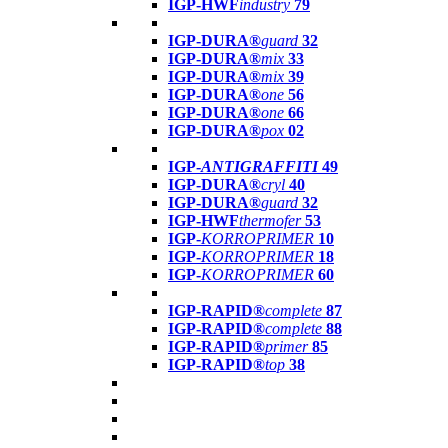
IGP-HWF
industry
79
IGP-DURA®
guard
32
IGP-DURA®
mix
33
IGP-DURA®
mix
39
IGP-DURA®
one
56
IGP-DURA®
one
66
IGP-DURA®
pox
02
IGP-
ANTIGRAFFITI
49
IGP-DURA®
cryl
40
IGP-DURA®
guard
32
IGP-HWF
thermofer
53
IGP-
KORROPRIMER
10
IGP-
KORROPRIMER
18
IGP-
KORROPRIMER
60
IGP-RAPID®
complete
87
IGP-RAPID®
complete
88
IGP-RAPID®
primer
85
IGP-RAPID®
top
38