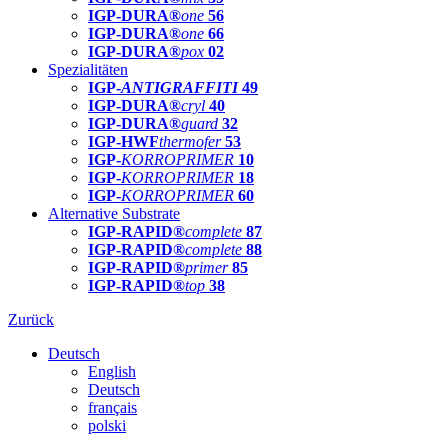
IGP-DURA®
one
56
IGP-DURA®
one
66
IGP-DURA®
pox
02
Spezialitäten
IGP-
ANTIGRAFFITI
49
IGP-DURA®
cryl
40
IGP-DURA®
guard
32
IGP-HWF
thermofer
53
IGP-
KORROPRIMER
10
IGP-
KORROPRIMER
18
IGP-
KORROPRIMER
60
Alternative Substrate
IGP-RAPID®
complete
87
IGP-RAPID®
complete
88
IGP-RAPID®
primer
85
IGP-RAPID®
top
38
Zurück
Deutsch
English
Deutsch
français
polski