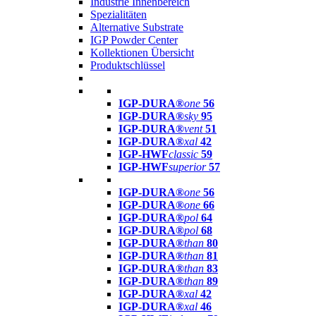
Industrie Innenbereich
Spezialitäten
Alternative Substrate
IGP Powder Center
Kollektionen Übersicht
Produktschlüssel
IGP-DURA®
one
56
IGP-DURA®
sky
95
IGP-DURA®
vent
51
IGP-DURA®
xal
42
IGP-HWF
classic
59
IGP-HWF
superior
57
IGP-DURA®
one
56
IGP-DURA®
one
66
IGP-DURA®
pol
64
IGP-DURA®
pol
68
IGP-DURA®
than
80
IGP-DURA®
than
81
IGP-DURA®
than
83
IGP-DURA®
than
89
IGP-DURA®
xal
42
IGP-DURA®
xal
46