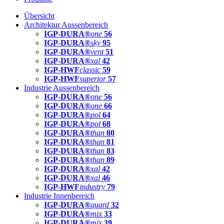
Übersicht
Architektur Aussenbereich
IGP-DURA®
one
56
IGP-DURA®
sky
95
IGP-DURA®
vent
51
IGP-DURA®
xal
42
IGP-HWF
classic
59
IGP-HWF
superior
57
Industrie Aussenbereich
IGP-DURA®
one
56
IGP-DURA®
one
66
IGP-DURA®
pol
64
IGP-DURA®
pol
68
IGP-DURA®
than
80
IGP-DURA®
than
81
IGP-DURA®
than
83
IGP-DURA®
than
89
IGP-DURA®
xal
42
IGP-DURA®
xal
46
IGP-HWF
industry
79
Industrie Innenbereich
IGP-DURA®
guard
32
IGP-DURA®
mix
33
IGP-DURA®
mix
39