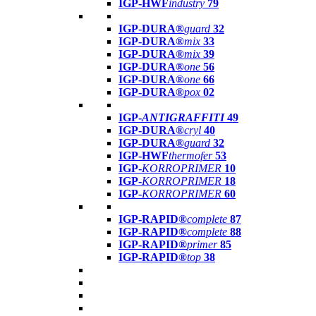
IGP-HWF
industry
79
IGP-DURA®
guard
32
IGP-DURA®
mix
33
IGP-DURA®
mix
39
IGP-DURA®
one
56
IGP-DURA®
one
66
IGP-DURA®
pox
02
IGP-
ANTIGRAFFITI
49
IGP-DURA®
cryl
40
IGP-DURA®
guard
32
IGP-HWF
thermofer
53
IGP-
KORROPRIMER
10
IGP-
KORROPRIMER
18
IGP-
KORROPRIMER
60
IGP-RAPID®
complete
87
IGP-RAPID®
complete
88
IGP-RAPID®
primer
85
IGP-RAPID®
top
38