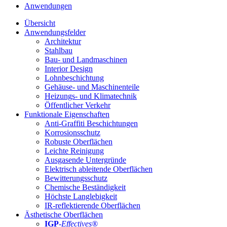
Anwendungen
Übersicht
Anwendungsfelder
Architektur
Stahlbau
Bau- und Landmaschinen
Interior Design
Lohnbeschichtung
Gehäuse- und Maschinenteile
Heizungs- und Klimatechnik
Öffentlicher Verkehr
Funktionale Eigenschaften
Anti-Graffiti Beschichtungen
Korrosionsschutz
Robuste Oberflächen
Leichte Reinigung
Ausgasende Untergründe
Elektrisch ableitende Oberflächen
Bewitterungsschutz
Chemische Beständigkeit
Höchste Langlebigkeit
IR-reflektierende Oberflächen
Ästhetische Oberflächen
IGP
-
Effectives®