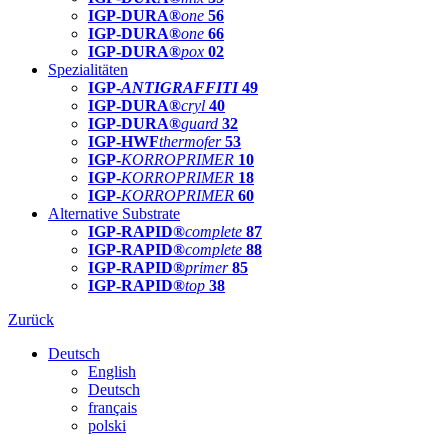
IGP-DURA®
one
56
IGP-DURA®
one
66
IGP-DURA®
pox
02
Spezialitäten
IGP-
ANTIGRAFFITI
49
IGP-DURA®
cryl
40
IGP-DURA®
guard
32
IGP-HWF
thermofer
53
IGP-
KORROPRIMER
10
IGP-
KORROPRIMER
18
IGP-
KORROPRIMER
60
Alternative Substrate
IGP-RAPID®
complete
87
IGP-RAPID®
complete
88
IGP-RAPID®
primer
85
IGP-RAPID®
top
38
Zurück
Deutsch
English
Deutsch
français
polski