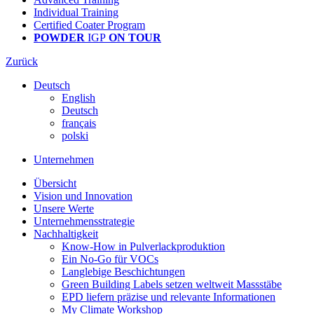
Individual Training
Certified Coater Program
POWDER
IGP
ON TOUR
Zurück
Deutsch
English
Deutsch
français
polski
Unternehmen
Übersicht
Vision und Innovation
Unsere Werte
Unternehmensstrategie
Nachhaltigkeit
Know-How in Pulverlackproduktion
Ein No-Go für VOCs
Langlebige Beschichtungen
Green Building Labels setzen weltweit Massstäbe
EPD liefern präzise und relevante Informationen
My Climate Workshop