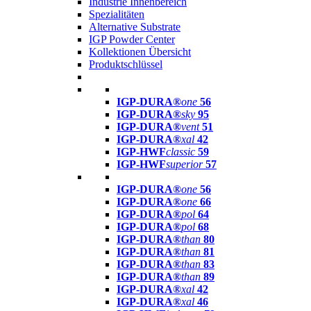
Industrie Innenbereich
Spezialitäten
Alternative Substrate
IGP Powder Center
Kollektionen Übersicht
Produktschlüssel
IGP-DURA®
one
56
IGP-DURA®
sky
95
IGP-DURA®
vent
51
IGP-DURA®
xal
42
IGP-HWF
classic
59
IGP-HWF
superior
57
IGP-DURA®
one
56
IGP-DURA®
one
66
IGP-DURA®
pol
64
IGP-DURA®
pol
68
IGP-DURA®
than
80
IGP-DURA®
than
81
IGP-DURA®
than
83
IGP-DURA®
than
89
IGP-DURA®
xal
42
IGP-DURA®
xal
46