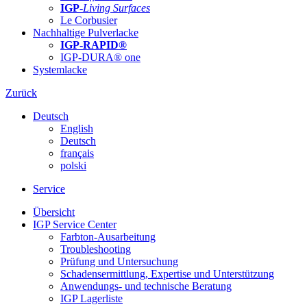
IGP-
Living Surfaces
Le Corbusier
Nachhaltige Pulverlacke
IGP-RAPID®
IGP-DURA® one
Systemlacke
Zurück
Deutsch
English
Deutsch
français
polski
Service
Übersicht
IGP Service Center
Farbton-Ausarbeitung
Troubleshooting
Prüfung und Untersuchung
Schadensermittlung, Expertise und Unterstützung
Anwendungs- und technische Beratung
IGP Lagerliste