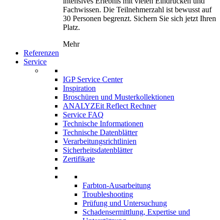
intensives Erlebnis mit vielen Eindrücken und
Fachwissen. Die Teilnehmerzahl ist bewusst auf
30 Personen begrenzt. Sichern Sie sich jetzt Ihren
Platz.
Mehr
Referenzen
Service
IGP Service Center
Inspiration
Broschüren und Musterkollektionen
ANALYZEit Reflect Rechner
Service FAQ
Technische Informationen
Technische Datenblätter
Verarbeitungsrichtlinien
Sicherheitsdatenblätter
Zertifikate
Farbton-Ausarbeitung
Troubleshooting
Prüfung und Untersuchung
Schadensermittlung, Expertise und