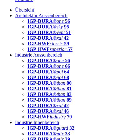
Übersicht
Architektur Aussenbereich
IGP-DURA®
one
56
IGP-DURA®
sky
95
IGP-DURA®
vent
51
IGP-DURA®
xal
42
IGP-HWF
classic
59
IGP-HWF
superior
57
Industrie Aussenbereich
IGP-DURA®
one
56
IGP-DURA®
one
66
IGP-DURA®
pol
64
IGP-DURA®
pol
68
IGP-DURA®
than
80
IGP-DURA®
than
81
IGP-DURA®
than
83
IGP-DURA®
than
89
IGP-DURA®
xal
42
IGP-DURA®
xal
46
IGP-HWF
industry
79
Industrie Innenbereich
IGP-DURA®
guard
32
IGP-DURA®
mix
33
IGP-DURA®
mix
39