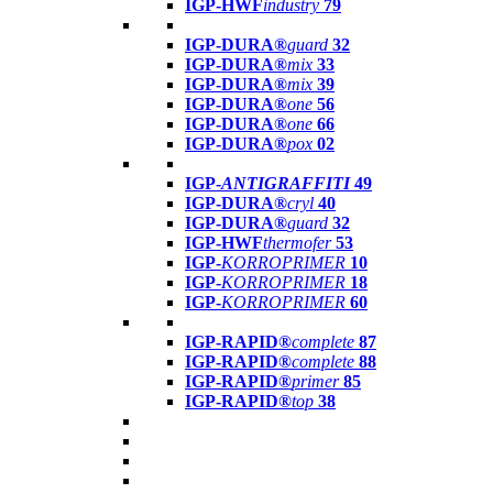
IGP-HWF
industry
79
IGP-DURA®
guard
32
IGP-DURA®
mix
33
IGP-DURA®
mix
39
IGP-DURA®
one
56
IGP-DURA®
one
66
IGP-DURA®
pox
02
IGP-
ANTIGRAFFITI
49
IGP-DURA®
cryl
40
IGP-DURA®
guard
32
IGP-HWF
thermofer
53
IGP-
KORROPRIMER
10
IGP-
KORROPRIMER
18
IGP-
KORROPRIMER
60
IGP-RAPID®
complete
87
IGP-RAPID®
complete
88
IGP-RAPID®
primer
85
IGP-RAPID®
top
38