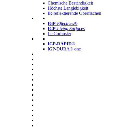
Chemische Beständigkeit
Höchste Langlebigkeit
IR-reflektierende Oberflächen
IGP
-
Effectives®
IGP-
Living Surfaces
Le Corbusier
IGP-RAPID®
IGP-DURA® one