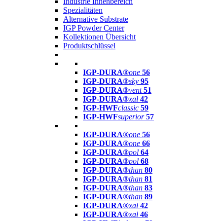
Industrie Innenbereich
Spezialitäten
Alternative Substrate
IGP Powder Center
Kollektionen Übersicht
Produktschlüssel
IGP-DURA®
one
56
IGP-DURA®
sky
95
IGP-DURA®
vent
51
IGP-DURA®
xal
42
IGP-HWF
classic
59
IGP-HWF
superior
57
IGP-DURA®
one
56
IGP-DURA®
one
66
IGP-DURA®
pol
64
IGP-DURA®
pol
68
IGP-DURA®
than
80
IGP-DURA®
than
81
IGP-DURA®
than
83
IGP-DURA®
than
89
IGP-DURA®
xal
42
IGP-DURA®
xal
46