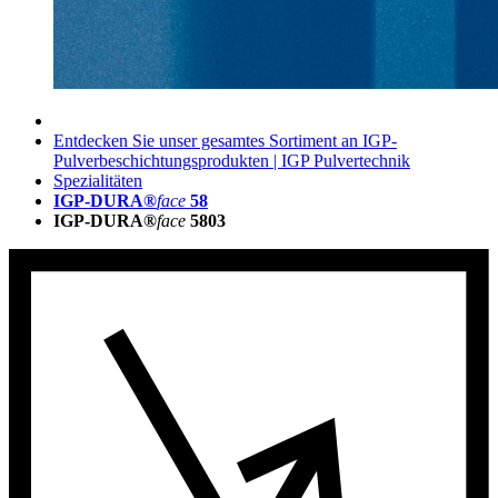
Entdecken Sie unser gesamtes Sortiment an IGP-
Pulverbeschichtungsprodukten | IGP Pulvertechnik
Spezialitäten
IGP-DURA®
face
58
IGP-DURA®
face
5803