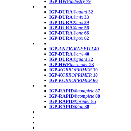
IGP-HWF
industry
79
IGP-DURA®
guard
32
IGP-DURA®
mix
33
IGP-DURA®
mix
39
IGP-DURA®
one
56
IGP-DURA®
one
66
IGP-DURA®
pox
02
IGP-
ANTIGRAFFITI
49
IGP-DURA®
cryl
40
IGP-DURA®
guard
32
IGP-HWF
thermofer
53
IGP-
KORROPRIMER
10
IGP-
KORROPRIMER
18
IGP-
KORROPRIMER
60
IGP-RAPID®
complete
87
IGP-RAPID®
complete
88
IGP-RAPID®
primer
85
IGP-RAPID®
top
38