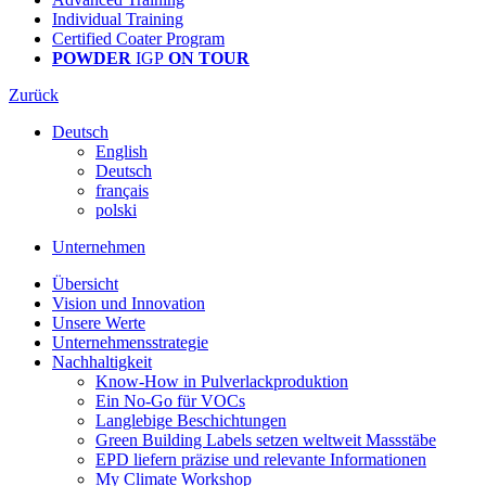
Individual Training
Certified Coater Program
POWDER
IGP
ON TOUR
Zurück
Deutsch
English
Deutsch
français
polski
Unternehmen
Übersicht
Vision und Innovation
Unsere Werte
Unternehmensstrategie
Nachhaltigkeit
Know-How in Pulverlackproduktion
Ein No-Go für VOCs
Langlebige Beschichtungen
Green Building Labels setzen weltweit Massstäbe
EPD liefern präzise und relevante Informationen
My Climate Workshop