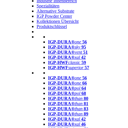
Industrie Innenbereich
Spezialitäten
Alternative Substrate
IGP Powder Center
Kollektionen Übersicht
Produktschlüssel
IGP-DURA®
one
56
IGP-DURA®
sky
95
IGP-DURA®
vent
51
IGP-DURA®
xal
42
IGP-HWF
classic
59
IGP-HWF
superior
57
IGP-DURA®
one
56
IGP-DURA®
one
66
IGP-DURA®
pol
64
IGP-DURA®
pol
68
IGP-DURA®
than
80
IGP-DURA®
than
81
IGP-DURA®
than
83
IGP-DURA®
than
89
IGP-DURA®
xal
42
IGP-DURA®
xal
46