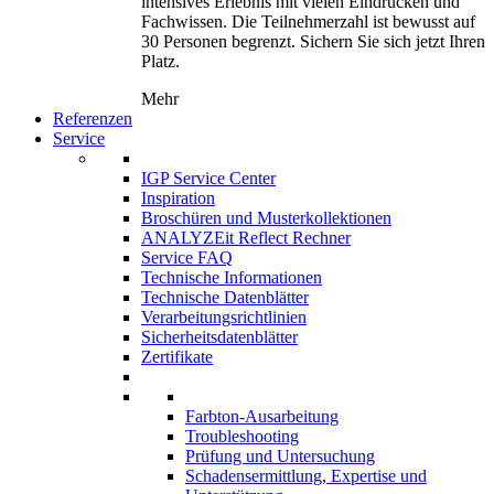
intensives Erlebnis mit vielen Eindrücken und
Fachwissen. Die Teilnehmerzahl ist bewusst auf
30 Personen begrenzt. Sichern Sie sich jetzt Ihren
Platz.
Mehr
Referenzen
Service
IGP Service Center
Inspiration
Broschüren und Musterkollektionen
ANALYZEit Reflect Rechner
Service FAQ
Technische Informationen
Technische Datenblätter
Verarbeitungsrichtlinien
Sicherheitsdatenblätter
Zertifikate
Farbton-Ausarbeitung
Troubleshooting
Prüfung und Untersuchung
Schadensermittlung, Expertise und