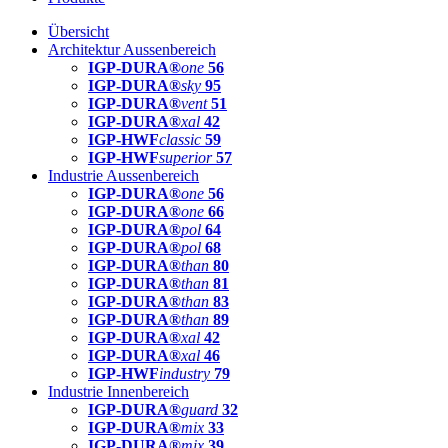
Übersicht
Architektur Aussenbereich
IGP-DURA®
one
56
IGP-DURA®
sky
95
IGP-DURA®
vent
51
IGP-DURA®
xal
42
IGP-HWF
classic
59
IGP-HWF
superior
57
Industrie Aussenbereich
IGP-DURA®
one
56
IGP-DURA®
one
66
IGP-DURA®
pol
64
IGP-DURA®
pol
68
IGP-DURA®
than
80
IGP-DURA®
than
81
IGP-DURA®
than
83
IGP-DURA®
than
89
IGP-DURA®
xal
42
IGP-DURA®
xal
46
IGP-HWF
industry
79
Industrie Innenbereich
IGP-DURA®
guard
32
IGP-DURA®
mix
33
IGP-DURA®
mix
39