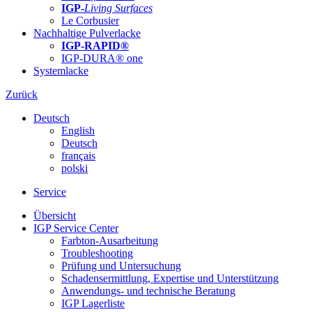
IGP-
Living Surfaces
Le Corbusier
Nachhaltige Pulverlacke
IGP-RAPID®
IGP-DURA® one
Systemlacke
Zurück
Deutsch
English
Deutsch
français
polski
Service
Übersicht
IGP Service Center
Farbton-Ausarbeitung
Troubleshooting
Prüfung und Untersuchung
Schadensermittlung, Expertise und Unterstützung
Anwendungs- und technische Beratung
IGP Lagerliste