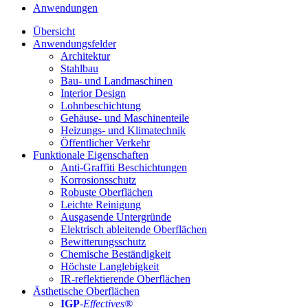
Anwendungen
Übersicht
Anwendungsfelder
Architektur
Stahlbau
Bau- und Landmaschinen
Interior Design
Lohnbeschichtung
Gehäuse- und Maschinenteile
Heizungs- und Klimatechnik
Öffentlicher Verkehr
Funktionale Eigenschaften
Anti-Graffiti Beschichtungen
Korrosionsschutz
Robuste Oberflächen
Leichte Reinigung
Ausgasende Untergründe
Elektrisch ableitende Oberflächen
Bewitterungsschutz
Chemische Beständigkeit
Höchste Langlebigkeit
IR-reflektierende Oberflächen
Ästhetische Oberflächen
IGP
-
Effectives®