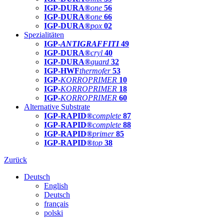
IGP-DURA®
one
56
IGP-DURA®
one
66
IGP-DURA®
pox
02
Spezialitäten
IGP-
ANTIGRAFFITI
49
IGP-DURA®
cryl
40
IGP-DURA®
guard
32
IGP-HWF
thermofer
53
IGP-
KORROPRIMER
10
IGP-
KORROPRIMER
18
IGP-
KORROPRIMER
60
Alternative Substrate
IGP-RAPID®
complete
87
IGP-RAPID®
complete
88
IGP-RAPID®
primer
85
IGP-RAPID®
top
38
Zurück
Deutsch
English
Deutsch
français
polski