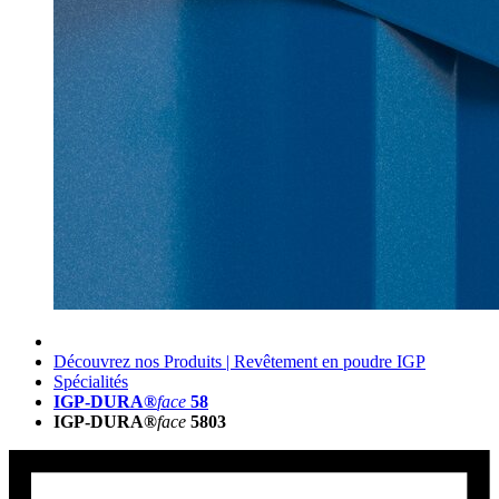
Découvrez nos Produits | Revêtement en poudre IGP
Spécialités
IGP-DURA®
face
58
IGP-DURA®
face
5803