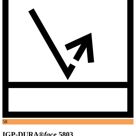
58
IGP-DURA®
face
5803