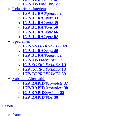
IGP-HWF
industry
79
Industrie en Intérieur
IGP-DURA®
guard
32
IGP-DURA®
mix
33
IGP-DURA®
mix
39
IGP-DURA®
one
56
IGP-DURA®
one
66
IGP-DURA®
pox
02
Spécialités
IGP-
ANTIGRAFFITI
49
IGP-DURA®
cryl
40
IGP-DURA®
guard
32
IGP-HWF
thermofer
53
IGP-
KORROPRIMER
10
IGP-
KORROPRIMER
18
IGP-
KORROPRIMER
60
Substrats Alternatifs
IGP-RAPID®
complete
87
IGP-RAPID®
complete
88
IGP-RAPID®
primer
85
IGP-RAPID®
top
38
Retour
français