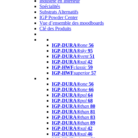
Industrie en Intérieur
Spécialités
Substrats Alternatifs
IGP Powder Center
Vue d’ensemble des moodboards
Clé des Produits
IGP-DURA®
one
56
IGP-DURA®
sky
95
IGP-DURA®
vent
51
IGP-DURA®
xal
42
IGP-HWF
classic
59
IGP-HWF
superior
57
IGP-DURA®
one
56
IGP-DURA®
one
66
IGP-DURA®
pol
64
IGP-DURA®
pol
68
IGP-DURA®
than
80
IGP-DURA®
than
81
IGP-DURA®
than
83
IGP-DURA®
than
89
IGP-DURA®
xal
42
IGP-DURA®
xal
46