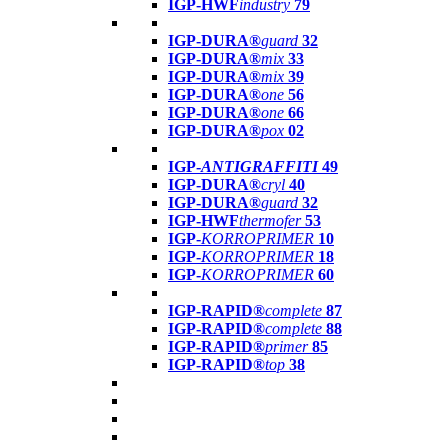
IGP-HWF
industry
79
IGP-DURA®
guard
32
IGP-DURA®
mix
33
IGP-DURA®
mix
39
IGP-DURA®
one
56
IGP-DURA®
one
66
IGP-DURA®
pox
02
IGP-
ANTIGRAFFITI
49
IGP-DURA®
cryl
40
IGP-DURA®
guard
32
IGP-HWF
thermofer
53
IGP-
KORROPRIMER
10
IGP-
KORROPRIMER
18
IGP-
KORROPRIMER
60
IGP-RAPID®
complete
87
IGP-RAPID®
complete
88
IGP-RAPID®
primer
85
IGP-RAPID®
top
38