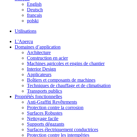
English
Deutsch
français
polski
Utilisations
L'Aperçu
Domaines d’application
Architecture
Construction en acier
Machines agricoles et engins de chantier
Interior Design
Applicateurs
Boîtiers et composants de machines
Techniques de chauffage et de climatisation
Transports publics
Propriétés fonctionnelles
Anti-Graffiti Revêtements
Protection contre la corrosion
Surfaces Robustes
Nettoyage facile
Supports dégazants
Surfaces électriquement conductrices
Protection contre les intempéries