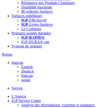
Résistance aux Produits Chimiques
Durabilité maximale
IR-reflectiv Surfaces
Surfaces esthétiques
IGP
-
Effectives®
IGP-
Living Surfaces
Le Corbusier
Peintures poudre durables
IGP-RAPID®
IGP-DURA® one
Systeme de peinture
Retour
français
English
Deutsch
français
polski
Service
L'Aperçu
IGP Service Center
Analyse des dégradations, expertise et assistance