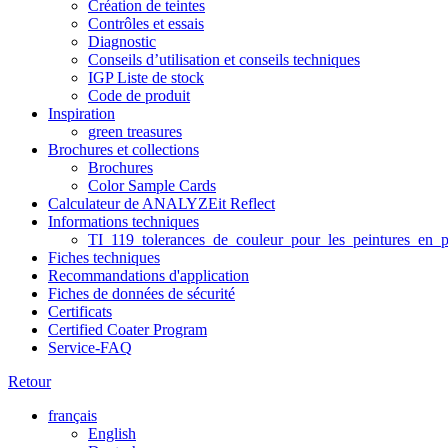
Création de teintes
Contrôles et essais
Diagnostic
Conseils d’utilisation et conseils techniques
IGP Liste de stock
Code de produit
Inspiration
green treasures
Brochures et collections
Brochures
Color Sample Cards
Calculateur de ANALYZEit Reflect
Informations techniques
TI_119_tolerances_de_couleur_pour_les_peintures_en_p
Fiches techniques
Recommandations d'application
Fiches de données de sécurité
Certificats
Certified Coater Program
Service-FAQ
Retour
français
English