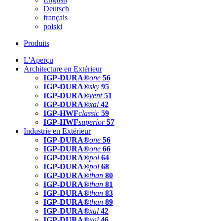
Deutsch
français
polski
Produits
L'Aperçu
Architecture en Extérieur
IGP-DURA®
one
56
IGP-DURA®
sky
95
IGP-DURA®
vent
51
IGP-DURA®
xal
42
IGP-HWF
classic
59
IGP-HWF
superior
57
Industrie en Extérieur
IGP-DURA®
one
56
IGP-DURA®
one
66
IGP-DURA®
pol
64
IGP-DURA®
pol
68
IGP-DURA®
than
80
IGP-DURA®
than
81
IGP-DURA®
than
83
IGP-DURA®
than
89
IGP-DURA®
xal
42
IGP-DURA®
xal
46