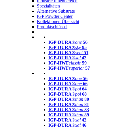
Industrie Innenbereich
Spezialitäten
Alternative Substrate
IGP Powder Center
Kollektionen Übersicht
Produktschlüssel
IGP-DURA®
one
56
IGP-DURA®
sky
95
IGP-DURA®
vent
51
IGP-DURA®
xal
42
IGP-HWF
classic
59
IGP-HWF
superior
57
IGP-DURA®
one
56
IGP-DURA®
one
66
IGP-DURA®
pol
64
IGP-DURA®
pol
68
IGP-DURA®
than
80
IGP-DURA®
than
81
IGP-DURA®
than
83
IGP-DURA®
than
89
IGP-DURA®
xal
42
IGP-DURA®
xal
46