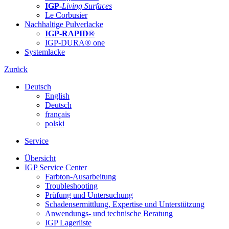
IGP-
Living Surfaces
Le Corbusier
Nachhaltige Pulverlacke
IGP-RAPID®
IGP-DURA® one
Systemlacke
Zurück
Deutsch
English
Deutsch
français
polski
Service
Übersicht
IGP Service Center
Farbton-Ausarbeitung
Troubleshooting
Prüfung und Untersuchung
Schadensermittlung, Expertise und Unterstützung
Anwendungs- und technische Beratung
IGP Lagerliste