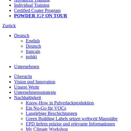
Individual Training
Certified Coater Program
POWDER
IGP
ON TOUR
Zurück
Deutsch
English
Deutsch
français
polski
Unternehmen
Übersicht
Vision und Innovation
Unsere Werte
Unternehmensstrategie
Nachhaltigkeit
Know-How in Pulverlackproduktion
Ein No-Go für VOCs
Langlebige Beschichtungen
Green Building Labels setzen weltweit Massstäbe
EPD liefern präzise und relevante Informationen
My Climate Workshop