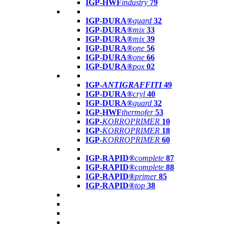
IGP-HWF
industry
79
IGP-DURA®
guard
32
IGP-DURA®
mix
33
IGP-DURA®
mix
39
IGP-DURA®
one
56
IGP-DURA®
one
66
IGP-DURA®
pox
02
IGP-
ANTIGRAFFITI
49
IGP-DURA®
cryl
40
IGP-DURA®
guard
32
IGP-HWF
thermofer
53
IGP-
KORROPRIMER
10
IGP-
KORROPRIMER
18
IGP-
KORROPRIMER
60
IGP-RAPID®
complete
87
IGP-RAPID®
complete
88
IGP-RAPID®
primer
85
IGP-RAPID®
top
38