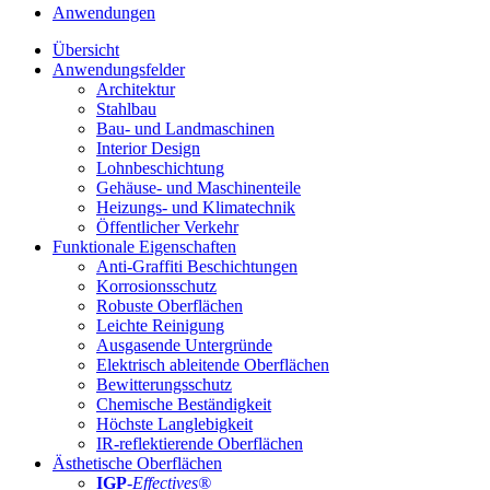
Anwendungen
Übersicht
Anwendungsfelder
Architektur
Stahlbau
Bau- und Landmaschinen
Interior Design
Lohnbeschichtung
Gehäuse- und Maschinenteile
Heizungs- und Klimatechnik
Öffentlicher Verkehr
Funktionale Eigenschaften
Anti-Graffiti Beschichtungen
Korrosionsschutz
Robuste Oberflächen
Leichte Reinigung
Ausgasende Untergründe
Elektrisch ableitende Oberflächen
Bewitterungsschutz
Chemische Beständigkeit
Höchste Langlebigkeit
IR-reflektierende Oberflächen
Ästhetische Oberflächen
IGP
-
Effectives®