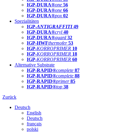
IGP-DURA®
one
56
IGP-DURA®
one
66
IGP-DURA®
pox
02
Spezialitäten
IGP-
ANTIGRAFFITI
49
IGP-DURA®
cryl
40
IGP-DURA®
guard
32
IGP-HWF
thermofer
53
IGP-
KORROPRIMER
10
IGP-
KORROPRIMER
18
IGP-
KORROPRIMER
60
Alternative Substrate
IGP-RAPID®
complete
87
IGP-RAPID®
complete
88
IGP-RAPID®
primer
85
IGP-RAPID®
top
38
Zurück
Deutsch
English
Deutsch
français
polski