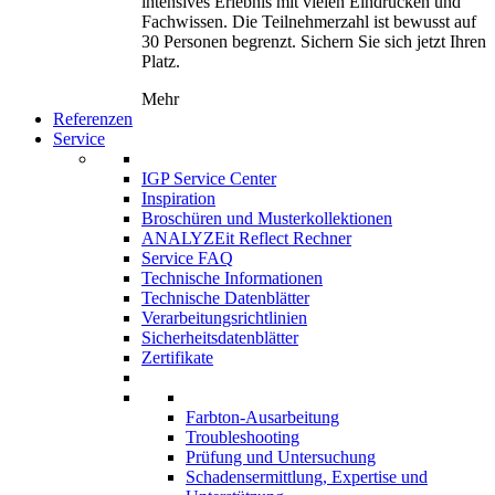
intensives Erlebnis mit vielen Eindrücken und
Fachwissen. Die Teilnehmerzahl ist bewusst auf
30 Personen begrenzt. Sichern Sie sich jetzt Ihren
Platz.
Mehr
Referenzen
Service
IGP Service Center
Inspiration
Broschüren und Musterkollektionen
ANALYZEit Reflect Rechner
Service FAQ
Technische Informationen
Technische Datenblätter
Verarbeitungsrichtlinien
Sicherheitsdatenblätter
Zertifikate
Farbton-Ausarbeitung
Troubleshooting
Prüfung und Untersuchung
Schadensermittlung, Expertise und