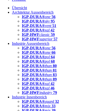
Übersicht
Architektur Aussenbereich
IGP-DURA®
one
56
IGP-DURA®
sky
95
IGP-DURA®
vent
51
IGP-DURA®
xal
42
IGP-HWF
classic
59
IGP-HWF
superior
57
Industrie Aussenbereich
IGP-DURA®
one
56
IGP-DURA®
one
66
IGP-DURA®
pol
64
IGP-DURA®
pol
68
IGP-DURA®
than
80
IGP-DURA®
than
81
IGP-DURA®
than
83
IGP-DURA®
than
89
IGP-DURA®
xal
42
IGP-DURA®
xal
46
IGP-HWF
industry
79
Industrie Innenbereich
IGP-DURA®
guard
32
IGP-DURA®
mix
33
IGP-DURA®
mix
39