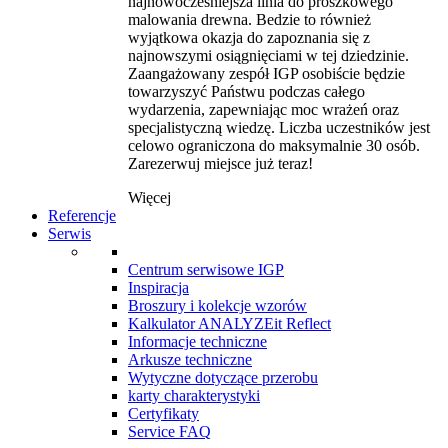
najnowocześniejsza linia do proszkowego
malowania drewna. Bedzie to również
wyjątkowa okazja do zapoznania się z
najnowszymi osiągnięciami w tej dziedzinie.
Zaangażowany zespół IGP osobiście będzie
towarzyszyć Państwu podczas całego
wydarzenia, zapewniając moc wrażeń oraz
specjalistyczną wiedzę. Liczba uczestników jest
celowo ograniczona do maksymalnie 30 osób.
Zarezerwuj miejsce już teraz!
Więcej
Referencje
Serwis
Centrum serwisowe IGP
Inspiracja
Broszury i kolekcje wzorów
Kalkulator ANALYZEit Reflect
Informacje techniczne
Arkusze techniczne
Wytyczne dotyczące przerobu
karty charakterystyki
Certyfikaty
Service FAQ