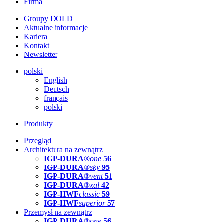
Firma
Groupy DOLD
Aktualne informacje
Kariera
Kontakt
Newsletter
polski
English
Deutsch
français
polski
Produkty
Przegląd
Architektura na zewnątrz
IGP-DURA®
one
56
IGP-DURA®
sky
95
IGP-DURA®
vent
51
IGP-DURA®
xal
42
IGP-HWF
classic
59
IGP-HWF
superior
57
Przemysł na zewnątrz
IGP-DURA®
one
56