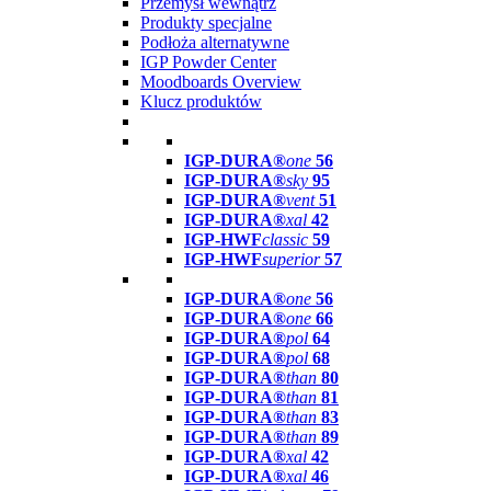
Przemysł wewnątrz
Produkty specjalne
Podłoża alternatywne
IGP Powder Center
Moodboards Overview
Klucz produktów
IGP-DURA®
one
56
IGP-DURA®
sky
95
IGP-DURA®
vent
51
IGP-DURA®
xal
42
IGP-HWF
classic
59
IGP-HWF
superior
57
IGP-DURA®
one
56
IGP-DURA®
one
66
IGP-DURA®
pol
64
IGP-DURA®
pol
68
IGP-DURA®
than
80
IGP-DURA®
than
81
IGP-DURA®
than
83
IGP-DURA®
than
89
IGP-DURA®
xal
42
IGP-DURA®
xal
46