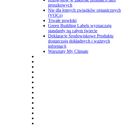
proszkowych
Nie dla lotnych związków organicznych
(VOCs)
Trwałe powłoki
Green Building Labels wyznaczają
standardy na całym świecie
Deklaracje Środowiskowe Produktu
dostarczają dokładnych i ważnych
informacji
Warsztaty My Climate