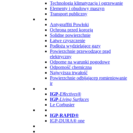
Technologia klimatyzacja i ogrzewanie
Elementy i obudowy maszyn
Transport publiczny
Antygraffiti Powłoki
Ochrona przed korozją
Solidne powierzchnie
Łatwe czyszczenie
Podłoża wydzielające gazy
Powierzchnie przewodzące prąd
elektryczny
Odporne na warunki pogodowe
Odporność chemiczna
Najwyższa trwałość
Powierzchnie odbijajacep romieniowanie
ir
IGP
-
Effectives®
IGP-
Living Surfaces
Le Corbusier
IGP-RAPID®
IGP-DURA® one