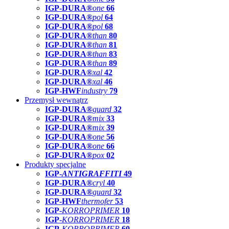
IGP-DURA®
one
66
IGP-DURA®
pol
64
IGP-DURA®
pol
68
IGP-DURA®
than
80
IGP-DURA®
than
81
IGP-DURA®
than
83
IGP-DURA®
than
89
IGP-DURA®
xal
42
IGP-DURA®
xal
46
IGP-HWF
industry
79
Przemysł wewnątrz
IGP-DURA®
guard
32
IGP-DURA®
mix
33
IGP-DURA®
mix
39
IGP-DURA®
one
56
IGP-DURA®
one
66
IGP-DURA®
pox
02
Produkty specjalne
IGP-
ANTIGRAFFITI
49
IGP-DURA®
cryl
40
IGP-DURA®
guard
32
IGP-HWF
thermofer
53
IGP-
KORROPRIMER
10
IGP-
KORROPRIMER
18
IGP-
KORROPRIMER
60