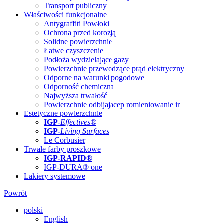
Transport publiczny
Właściwości funkcjonalne
Antygraffiti Powłoki
Ochrona przed korozją
Solidne powierzchnie
Łatwe czyszczenie
Podłoża wydzielające gazy
Powierzchnie przewodzące prąd elektryczny
Odporne na warunki pogodowe
Odporność chemiczna
Najwyższa trwałość
Powierzchnie odbijajacep romieniowanie ir
Estetyczne powierzchnie
IGP
-
Effectives®
IGP-
Living Surfaces
Le Corbusier
Trwałe farby proszkowe
IGP-RAPID®
IGP-DURA® one
Lakiery systemowe
Powrót
polski
English