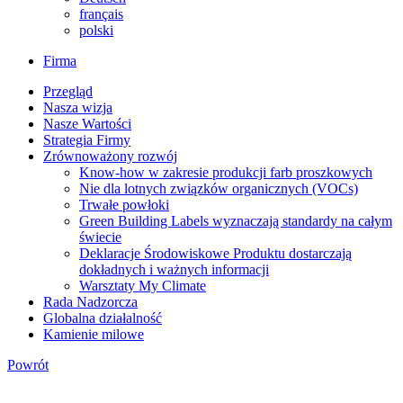
français
polski
Firma
Przegląd
Nasza wizja
Nasze Wartości
Strategia Firmy
Zrównoważony rozwój
Know-how w zakresie produkcji farb proszkowych
Nie dla lotnych związków organicznych (VOCs)
Trwałe powłoki
Green Building Labels wyznaczają standardy na całym
świecie
Deklaracje Środowiskowe Produktu dostarczają
dokładnych i ważnych informacji
Warsztaty My Climate
Rada Nadzorcza
Globalna działalność
Kamienie milowe
Powrót