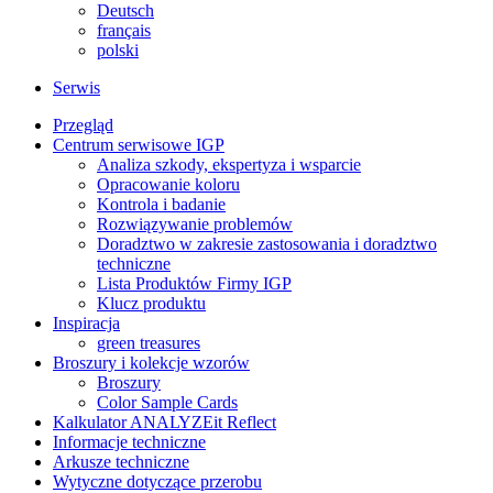
Deutsch
français
polski
Serwis
Przegląd
Centrum serwisowe IGP
Analiza szkody, ekspertyza i wsparcie
Opracowanie koloru
Kontrola i badanie
Rozwiązywanie problemów
Doradztwo w zakresie zastosowania i doradztwo
techniczne
Lista Produktów Firmy IGP
Klucz produktu
Inspiracja
green treasures
Broszury i kolekcje wzorów
Broszury
Color Sample Cards
Kalkulator ANALYZEit Reflect
Informacje techniczne
Arkusze techniczne
Wytyczne dotyczące przerobu