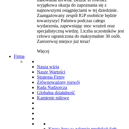
wyjątkowa okazja do zapoznania się z
najnowszymi osiągnięciami w tej dziedzinie.
Zaangażowany zespół IGP osobiście będzie
towarzyszyć Państwu podczas całego
wydarzenia, zapewniając moc wrażeń oraz
specjalistyczną wiedzę. Liczba uczestników jest
celowo ograniczona do maksymalnie 30 osób.
Zarezerwuj miejsce już teraz!
Więcej
Firma
Nasza wizja
Nasze Wartości
Strategia Firmy
Zrównoważony rozwój
Rada Nadzorcza
Globalna działalność
Kamienie milowe
Know-how w zakresie produkcji farb