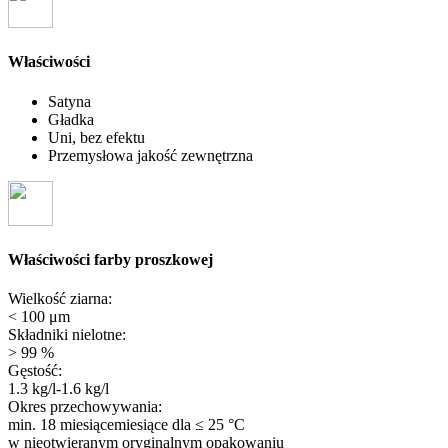
Właściwości
Satyna
Gładka
Uni, bez efektu
Przemysłowa jakość zewnętrzna
Właściwości farby proszkowej
Wielkość ziarna:
< 100 μm
Składniki nielotne:
> 99 %
Gęstość:
1.3 kg/l-1.6 kg/l
Okres przechowywania:
min. 18 miesiącemiesiące
dla ≤ 25 °C
w nieotwieranym oryginalnym opakowaniu