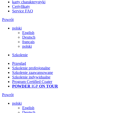
karty charakterystyki
Certyfikaty
Service FAQ
Powrót
polski
English
Deutsch
français
polski
Szkolenie
Przegląd
Szkolenie profesjonalne
Szkolenie zaawansowane
Szkolenie indywidualne
Program Certified Coater
POWDER
IGP
ON TOUR
Powrót
polski
English
Deutsch