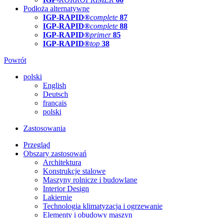
Podłoża alternatywne
IGP-RAPID®
complete
87
IGP-RAPID®
complete
88
IGP-RAPID®
primer
85
IGP-RAPID®
top
38
Powrót
polski
English
Deutsch
français
polski
Zastosowania
Przegląd
Obszary zastosowań
Architektura
Konstrukcje stalowe
Maszyny rolnicze i budowlane
Interior Design
Lakiernie
Technologia klimatyzacja i ogrzewanie
Elementy i obudowy maszyn