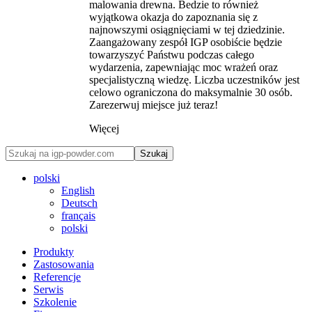
malowania drewna. Bedzie to również
wyjątkowa okazja do zapoznania się z
najnowszymi osiągnięciami w tej dziedzinie.
Zaangażowany zespół IGP osobiście będzie
towarzyszyć Państwu podczas całego
wydarzenia, zapewniając moc wrażeń oraz
specjalistyczną wiedzę. Liczba uczestników jest
celowo ograniczona do maksymalnie 30 osób.
Zarezerwuj miejsce już teraz!
Więcej
Szukaj
polski
English
Deutsch
français
polski
Produkty
Zastosowania
Referencje
Serwis
Szkolenie