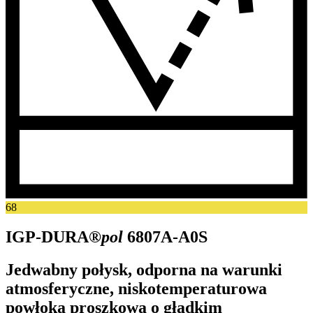
68
IGP-DURA®
pol
6807A-A0S
Jedwabny połysk, odporna na warunki
atmosferyczne, niskotemperaturowa
powłoka proszkowa o gładkim