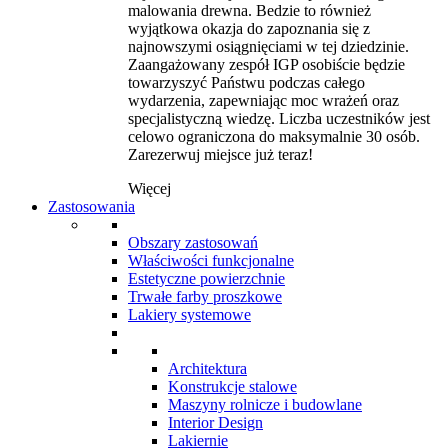
malowania drewna. Bedzie to również
wyjątkowa okazja do zapoznania się z
najnowszymi osiągnięciami w tej dziedzinie.
Zaangażowany zespół IGP osobiście będzie
towarzyszyć Państwu podczas całego
wydarzenia, zapewniając moc wrażeń oraz
specjalistyczną wiedzę. Liczba uczestników jest
celowo ograniczona do maksymalnie 30 osób.
Zarezerwuj miejsce już teraz!
Więcej
Zastosowania
Obszary zastosowań
Właściwości funkcjonalne
Estetyczne powierzchnie
Trwałe farby proszkowe
Lakiery systemowe
Architektura
Konstrukcje stalowe
Maszyny rolnicze i budowlane
Interior Design
Lakiernie