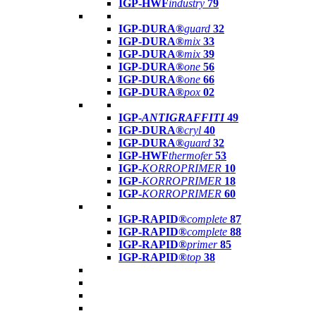
IGP-HWF
industry
79
IGP-DURA®
guard
32
IGP-DURA®
mix
33
IGP-DURA®
mix
39
IGP-DURA®
one
56
IGP-DURA®
one
66
IGP-DURA®
pox
02
IGP-
ANTIGRAFFITI
49
IGP-DURA®
cryl
40
IGP-DURA®
guard
32
IGP-HWF
thermofer
53
IGP-
KORROPRIMER
10
IGP-
KORROPRIMER
18
IGP-
KORROPRIMER
60
IGP-RAPID®
complete
87
IGP-RAPID®
complete
88
IGP-RAPID®
primer
85
IGP-RAPID®
top
38