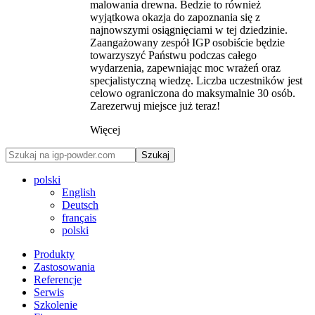
malowania drewna. Bedzie to również
wyjątkowa okazja do zapoznania się z
najnowszymi osiągnięciami w tej dziedzinie.
Zaangażowany zespół IGP osobiście będzie
towarzyszyć Państwu podczas całego
wydarzenia, zapewniając moc wrażeń oraz
specjalistyczną wiedzę. Liczba uczestników jest
celowo ograniczona do maksymalnie 30 osób.
Zarezerwuj miejsce już teraz!
Więcej
Szukaj
polski
English
Deutsch
français
polski
Produkty
Zastosowania
Referencje
Serwis
Szkolenie