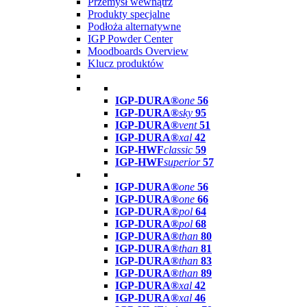
Przemysł wewnątrz
Produkty specjalne
Podłoża alternatywne
IGP Powder Center
Moodboards Overview
Klucz produktów
IGP-DURA®
one
56
IGP-DURA®
sky
95
IGP-DURA®
vent
51
IGP-DURA®
xal
42
IGP-HWF
classic
59
IGP-HWF
superior
57
IGP-DURA®
one
56
IGP-DURA®
one
66
IGP-DURA®
pol
64
IGP-DURA®
pol
68
IGP-DURA®
than
80
IGP-DURA®
than
81
IGP-DURA®
than
83
IGP-DURA®
than
89
IGP-DURA®
xal
42
IGP-DURA®
xal
46