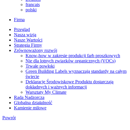
français
polski
Firma
Przegląd
Nasza wizja
Nasze Wartości
Strategia Firmy
Zrównoważony rozwój
Know-how w zakresie produkcji farb proszkowych
Nie dla lotnych związków organicznych (VOCs)
Trwałe powłoki
Green Building Labels wyznaczają standardy na całym
świecie
Deklaracje Środowiskowe Produktu dostarczają
dokładnych i ważnych informacji
Warsztaty My Climate
Rada Nadzorcza
Globalna działalność
Kamienie milowe
Powrót