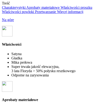
Treść
Charakterystyki
Aprobaty materiałowe
Właściwości proszku
Właściwości powłoki
Przetwarzanie
Więcej informacji
Na górę
Właściwości
Satyna
Gładka
Mika perłowa
Super trwała jakość elewacyjna,
3 lata Floryda > 50% połysku resztkowego
Odporne na zarysowania
Aprobaty materiałowe