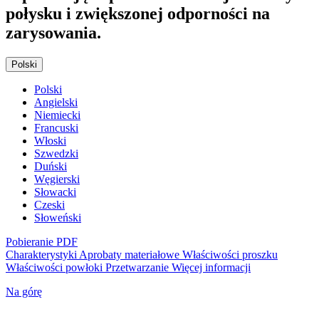
połysku i zwiększonej odporności na
zarysowania.
Polski
Polski
Angielski
Niemiecki
Francuski
Włoski
Szwedzki
Duński
Węgierski
Słowacki
Czeski
Słoweński
Pobieranie PDF
Charakterystyki
Aprobaty materiałowe
Właściwości proszku
Właściwości powłoki
Przetwarzanie
Więcej informacji
Na górę