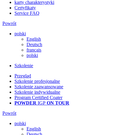
karty charakterystyki
Certyfikaty
Service FAQ
Powrót
polski
English
Deutsch
français
polski
Szkolenie
Przegląd
Szkolenie profesjonalne
Szkolenie zaawansowane
Szkolenie indywidualne
Program Certified Coater
POWDER
IGP
ON TOUR
Powrót
polski
English
Deutsch