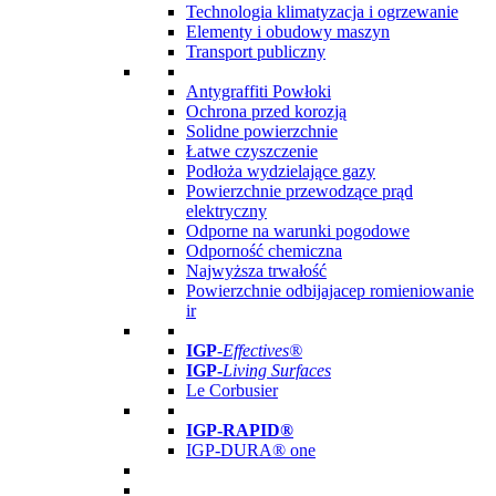
Technologia klimatyzacja i ogrzewanie
Elementy i obudowy maszyn
Transport publiczny
Antygraffiti Powłoki
Ochrona przed korozją
Solidne powierzchnie
Łatwe czyszczenie
Podłoża wydzielające gazy
Powierzchnie przewodzące prąd
elektryczny
Odporne na warunki pogodowe
Odporność chemiczna
Najwyższa trwałość
Powierzchnie odbijajacep romieniowanie
ir
IGP
-
Effectives®
IGP-
Living Surfaces
Le Corbusier
IGP-RAPID®
IGP-DURA® one