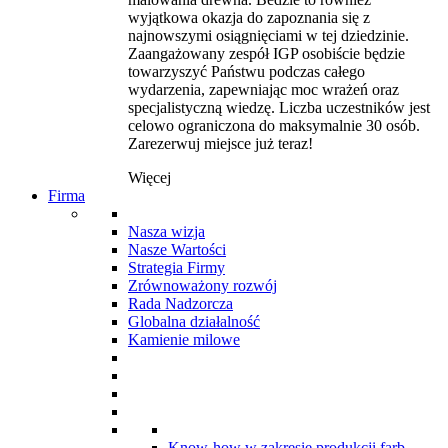
wyjątkowa okazja do zapoznania się z
najnowszymi osiągnięciami w tej dziedzinie.
Zaangażowany zespół IGP osobiście będzie
towarzyszyć Państwu podczas całego
wydarzenia, zapewniając moc wrażeń oraz
specjalistyczną wiedzę. Liczba uczestników jest
celowo ograniczona do maksymalnie 30 osób.
Zarezerwuj miejsce już teraz!
Więcej
Firma
Nasza wizja
Nasze Wartości
Strategia Firmy
Zrównoważony rozwój
Rada Nadzorcza
Globalna działalność
Kamienie milowe
Know-how w zakresie produkcji farb