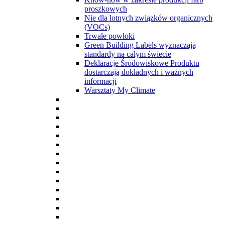
proszkowych
Nie dla lotnych związków organicznych
(VOCs)
Trwałe powłoki
Green Building Labels wyznaczają
standardy na całym świecie
Deklaracje Środowiskowe Produktu
dostarczają dokładnych i ważnych
informacji
Warsztaty My Climate