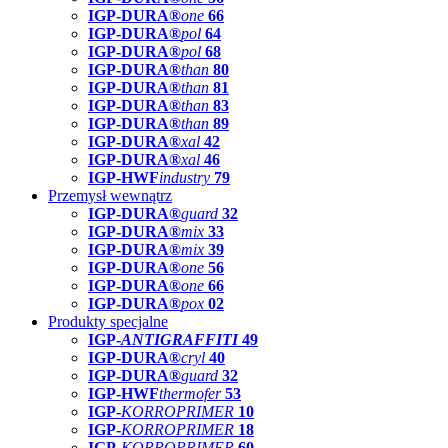
IGP-DURA®
one
66
IGP-DURA®
pol
64
IGP-DURA®
pol
68
IGP-DURA®
than
80
IGP-DURA®
than
81
IGP-DURA®
than
83
IGP-DURA®
than
89
IGP-DURA®
xal
42
IGP-DURA®
xal
46
IGP-HWF
industry
79
Przemysł wewnątrz
IGP-DURA®
guard
32
IGP-DURA®
mix
33
IGP-DURA®
mix
39
IGP-DURA®
one
56
IGP-DURA®
one
66
IGP-DURA®
pox
02
Produkty specjalne
IGP-
ANTIGRAFFITI
49
IGP-DURA®
cryl
40
IGP-DURA®
guard
32
IGP-HWF
thermofer
53
IGP-
KORROPRIMER
10
IGP-
KORROPRIMER
18
IGP-
KORROPRIMER
60