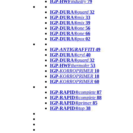
IGP-HWF
industry
79
IGP-DURA®
guard
32
IGP-DURA®
mix
33
IGP-DURA®
mix
39
IGP-DURA®
one
56
IGP-DURA®
one
66
IGP-DURA®
pox
02
IGP-
ANTIGRAFFITI
49
IGP-DURA®
cryl
40
IGP-DURA®
guard
32
IGP-HWF
thermofer
53
IGP-
KORROPRIMER
10
IGP-
KORROPRIMER
18
IGP-
KORROPRIMER
60
IGP-RAPID®
complete
87
IGP-RAPID®
complete
88
IGP-RAPID®
primer
85
IGP-RAPID®
top
38