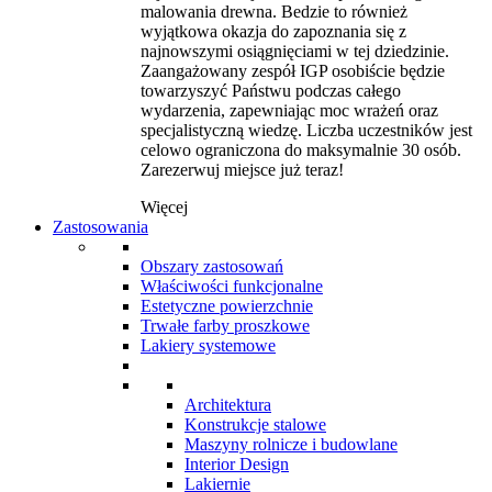
malowania drewna. Bedzie to również
wyjątkowa okazja do zapoznania się z
najnowszymi osiągnięciami w tej dziedzinie.
Zaangażowany zespół IGP osobiście będzie
towarzyszyć Państwu podczas całego
wydarzenia, zapewniając moc wrażeń oraz
specjalistyczną wiedzę. Liczba uczestników jest
celowo ograniczona do maksymalnie 30 osób.
Zarezerwuj miejsce już teraz!
Więcej
Zastosowania
Obszary zastosowań
Właściwości funkcjonalne
Estetyczne powierzchnie
Trwałe farby proszkowe
Lakiery systemowe
Architektura
Konstrukcje stalowe
Maszyny rolnicze i budowlane
Interior Design
Lakiernie