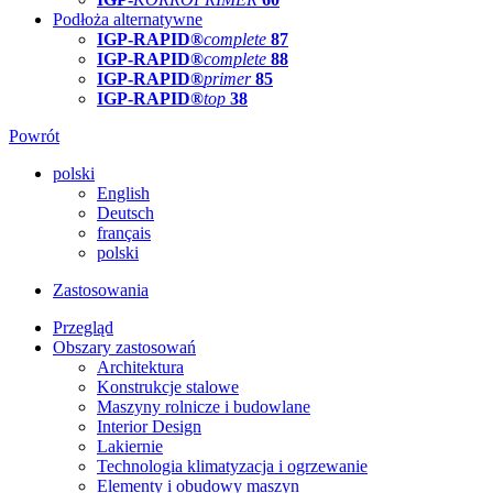
Podłoża alternatywne
IGP-RAPID®
complete
87
IGP-RAPID®
complete
88
IGP-RAPID®
primer
85
IGP-RAPID®
top
38
Powrót
polski
English
Deutsch
français
polski
Zastosowania
Przegląd
Obszary zastosowań
Architektura
Konstrukcje stalowe
Maszyny rolnicze i budowlane
Interior Design
Lakiernie
Technologia klimatyzacja i ogrzewanie
Elementy i obudowy maszyn