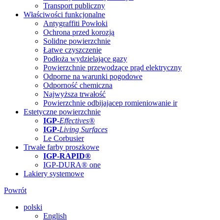
Transport publiczny
Właściwości funkcjonalne
Antygraffiti Powłoki
Ochrona przed korozją
Solidne powierzchnie
Łatwe czyszczenie
Podłoża wydzielające gazy
Powierzchnie przewodzące prąd elektryczny
Odporne na warunki pogodowe
Odporność chemiczna
Najwyższa trwałość
Powierzchnie odbijajacep romieniowanie ir
Estetyczne powierzchnie
IGP
-
Effectives®
IGP-
Living Surfaces
Le Corbusier
Trwałe farby proszkowe
IGP-RAPID®
IGP-DURA® one
Lakiery systemowe
Powrót
polski
English