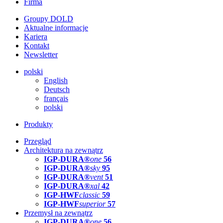
Firma
Groupy DOLD
Aktualne informacje
Kariera
Kontakt
Newsletter
polski
English
Deutsch
français
polski
Produkty
Przegląd
Architektura na zewnątrz
IGP-DURA®
one
56
IGP-DURA®
sky
95
IGP-DURA®
vent
51
IGP-DURA®
xal
42
IGP-HWF
classic
59
IGP-HWF
superior
57
Przemysł na zewnątrz
IGP-DURA®
one
56