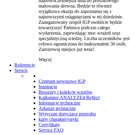
najnowocześniejsza linia do proszkowego
malowania drewna. Bedzie to również
wyjątkowa okazja do zapoznania się z
najnowszymi osiągnięciami w tej dziedzinie.
Zaangażowany zespół IGP osobiście będzie
towarzyszyć Państwu podczas całego
wydarzenia, zapewniając moc wrażeń oraz
specjalistyczną wiedzę. Liczba uczestników jest
celowo ograniczona do maksymalnie 30 osób.
Zarezerwuj miejsce już teraz!
Więcej
Referencje
Serwis
Centrum serwisowe IGP
Inspiracja
Broszury i kolekcje wzorów
Kalkulator ANALYZEit Reflect
Informacje techniczne
Arkusze techniczne
Wytyczne dotyczące przerobu
karty charakterystyki
Certyfikaty
Service FAQ