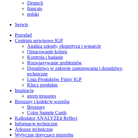
Deutsch
français
polski
Serwis
Przegląd
Centrum serwisowe IGP
Analiza szkody, ekspertyza i wsparcie
Opracowanie koloru
Kontrola i badanie
Rozwiązywanie problemów
Doradztwo w zakresie zastosowania i doradztwo
techniczne
Lista Produktów Firmy IGP
Klucz produktu
Inspiracja
green treasures
Broszury i kolekcje wzorów
Broszury
Color Sample Cards
Kalkulator ANALYZEit Reflect
Informacje techniczne
Arkusze techniczne
Wytyczne dotyczące przerobu