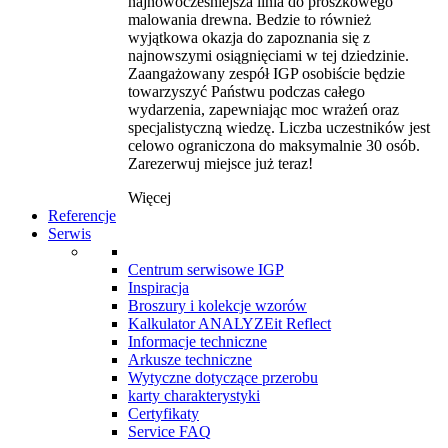
najnowocześniejsza linia do proszkowego
malowania drewna. Bedzie to również
wyjątkowa okazja do zapoznania się z
najnowszymi osiągnięciami w tej dziedzinie.
Zaangażowany zespół IGP osobiście będzie
towarzyszyć Państwu podczas całego
wydarzenia, zapewniając moc wrażeń oraz
specjalistyczną wiedzę. Liczba uczestników jest
celowo ograniczona do maksymalnie 30 osób.
Zarezerwuj miejsce już teraz!
Więcej
Referencje
Serwis
Centrum serwisowe IGP
Inspiracja
Broszury i kolekcje wzorów
Kalkulator ANALYZEit Reflect
Informacje techniczne
Arkusze techniczne
Wytyczne dotyczące przerobu
karty charakterystyki
Certyfikaty
Service FAQ