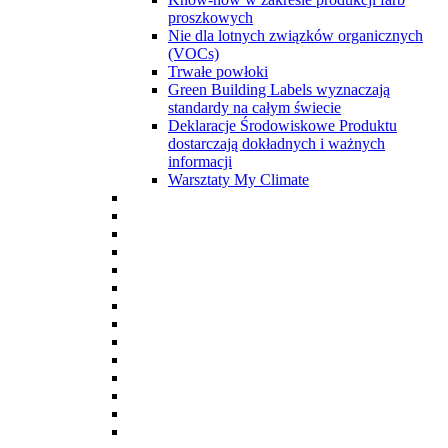
proszkowych
Nie dla lotnych związków organicznych
(VOCs)
Trwałe powłoki
Green Building Labels wyznaczają
standardy na całym świecie
Deklaracje Środowiskowe Produktu
dostarczają dokładnych i ważnych
informacji
Warsztaty My Climate