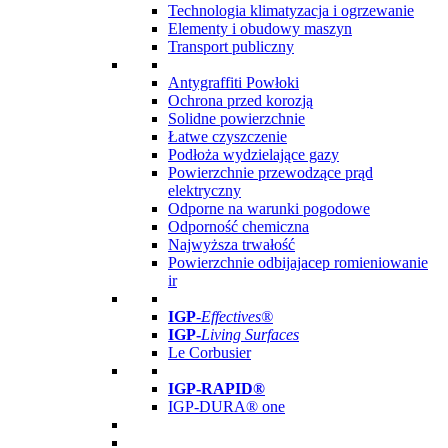
Technologia klimatyzacja i ogrzewanie
Elementy i obudowy maszyn
Transport publiczny
Antygraffiti Powłoki
Ochrona przed korozją
Solidne powierzchnie
Łatwe czyszczenie
Podłoża wydzielające gazy
Powierzchnie przewodzące prąd
elektryczny
Odporne na warunki pogodowe
Odporność chemiczna
Najwyższa trwałość
Powierzchnie odbijajacep romieniowanie
ir
IGP
-
Effectives®
IGP-
Living Surfaces
Le Corbusier
IGP-RAPID®
IGP-DURA® one