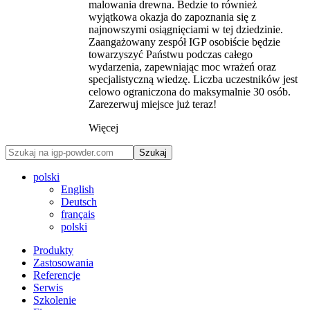
malowania drewna. Bedzie to również
wyjątkowa okazja do zapoznania się z
najnowszymi osiągnięciami w tej dziedzinie.
Zaangażowany zespół IGP osobiście będzie
towarzyszyć Państwu podczas całego
wydarzenia, zapewniając moc wrażeń oraz
specjalistyczną wiedzę. Liczba uczestników jest
celowo ograniczona do maksymalnie 30 osób.
Zarezerwuj miejsce już teraz!
Więcej
Szukaj
polski
English
Deutsch
français
polski
Produkty
Zastosowania
Referencje
Serwis
Szkolenie