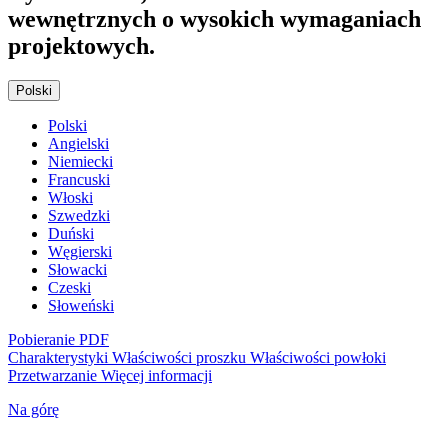
wewnętrznych o wysokich wymaganiach
projektowych.
Polski
Polski
Angielski
Niemiecki
Francuski
Włoski
Szwedzki
Duński
Węgierski
Słowacki
Czeski
Słoweński
Pobieranie PDF
Charakterystyki
Właściwości proszku
Właściwości powłoki
Przetwarzanie
Więcej informacji
Na górę