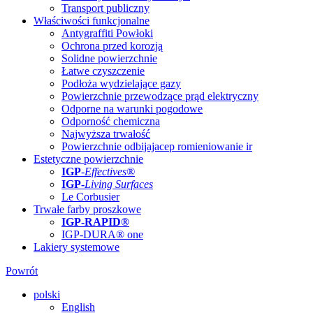
Transport publiczny
Właściwości funkcjonalne
Antygraffiti Powłoki
Ochrona przed korozją
Solidne powierzchnie
Łatwe czyszczenie
Podłoża wydzielające gazy
Powierzchnie przewodzące prąd elektryczny
Odporne na warunki pogodowe
Odporność chemiczna
Najwyższa trwałość
Powierzchnie odbijajacep romieniowanie ir
Estetyczne powierzchnie
IGP
-
Effectives®
IGP-
Living Surfaces
Le Corbusier
Trwałe farby proszkowe
IGP-RAPID®
IGP-DURA® one
Lakiery systemowe
Powrót
polski
English