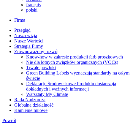
français
polski
Firma
Przegląd
Nasza wizja
Nasze Wartości
Strategia Firmy
Zrównoważony rozwój
Know-how w zakresie produkcji farb proszkowych
Nie dla lotnych związków organicznych (VOCs)
Trwałe powłoki
Green Building Labels wyznaczają standardy na całym
świecie
Deklaracje Środowiskowe Produktu dostarczają
dokładnych i ważnych informacji
Warsztaty My Climate
Rada Nadzorcza
Globalna działalność
Kamienie milowe
Powrót