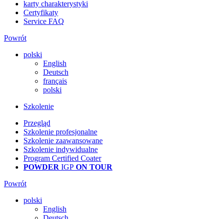
karty charakterystyki
Certyfikaty
Service FAQ
Powrót
polski
English
Deutsch
français
polski
Szkolenie
Przegląd
Szkolenie profesjonalne
Szkolenie zaawansowane
Szkolenie indywidualne
Program Certified Coater
POWDER
IGP
ON TOUR
Powrót
polski
English
Deutsch