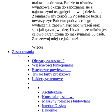
malowania drewna. Bedzie to również
wyjątkowa okazja do zapoznania się z
najnowszymi osiągnięciami w tej dziedzinie.
Zaangażowany zespół IGP osobiście będzie
towarzyszyć Państwu podczas całego
wydarzenia, zapewniając moc wrażeń oraz
specjalistyczną wiedzę. Liczba uczestników jest
celowo ograniczona do maksymalnie 30 osób.
Zarezerwuj miejsce już teraz!
Więcej
Zastosowania
Obszary zastosowań
Właściwości funkcjonalne
Estetyczne powierzchnie
Trwałe farby proszkowe
Lakiery systemowe
Architektura
Konstrukcje stalowe
Maszyny rolnicze i budowlane
Interior Design
Lakiernie