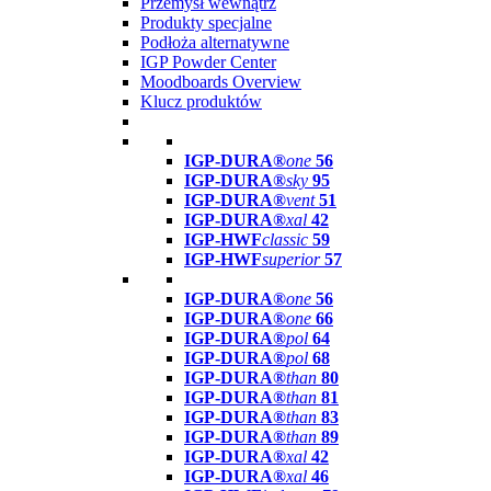
Przemysł wewnątrz
Produkty specjalne
Podłoża alternatywne
IGP Powder Center
Moodboards Overview
Klucz produktów
IGP-DURA®
one
56
IGP-DURA®
sky
95
IGP-DURA®
vent
51
IGP-DURA®
xal
42
IGP-HWF
classic
59
IGP-HWF
superior
57
IGP-DURA®
one
56
IGP-DURA®
one
66
IGP-DURA®
pol
64
IGP-DURA®
pol
68
IGP-DURA®
than
80
IGP-DURA®
than
81
IGP-DURA®
than
83
IGP-DURA®
than
89
IGP-DURA®
xal
42
IGP-DURA®
xal
46