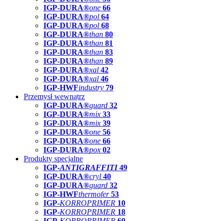
IGP-DURA®
one
66
IGP-DURA®
pol
64
IGP-DURA®
pol
68
IGP-DURA®
than
80
IGP-DURA®
than
81
IGP-DURA®
than
83
IGP-DURA®
than
89
IGP-DURA®
xal
42
IGP-DURA®
xal
46
IGP-HWF
industry
79
Przemysł wewnątrz
IGP-DURA®
guard
32
IGP-DURA®
mix
33
IGP-DURA®
mix
39
IGP-DURA®
one
56
IGP-DURA®
one
66
IGP-DURA®
pox
02
Produkty specjalne
IGP-
ANTIGRAFFITI
49
IGP-DURA®
cryl
40
IGP-DURA®
guard
32
IGP-HWF
thermofer
53
IGP-
KORROPRIMER
10
IGP-
KORROPRIMER
18
IGP-
KORROPRIMER
60