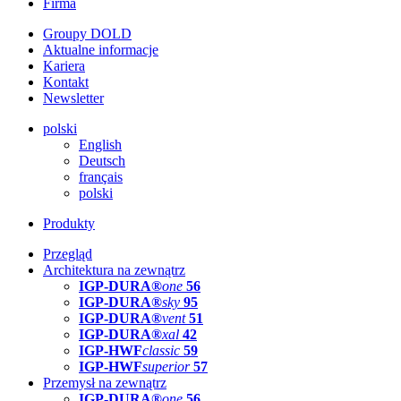
Firma
Groupy DOLD
Aktualne informacje
Kariera
Kontakt
Newsletter
polski
English
Deutsch
français
polski
Produkty
Przegląd
Architektura na zewnątrz
IGP-DURA®
one
56
IGP-DURA®
sky
95
IGP-DURA®
vent
51
IGP-DURA®
xal
42
IGP-HWF
classic
59
IGP-HWF
superior
57
Przemysł na zewnątrz
IGP-DURA®
one
56