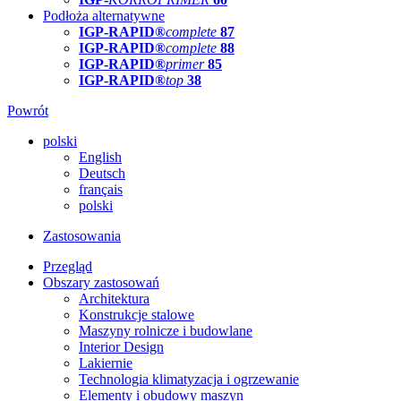
Podłoża alternatywne
IGP-RAPID®
complete
87
IGP-RAPID®
complete
88
IGP-RAPID®
primer
85
IGP-RAPID®
top
38
Powrót
polski
English
Deutsch
français
polski
Zastosowania
Przegląd
Obszary zastosowań
Architektura
Konstrukcje stalowe
Maszyny rolnicze i budowlane
Interior Design
Lakiernie
Technologia klimatyzacja i ogrzewanie
Elementy i obudowy maszyn