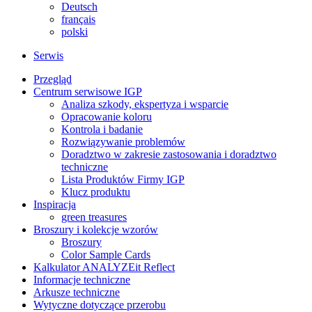
Deutsch
français
polski
Serwis
Przegląd
Centrum serwisowe IGP
Analiza szkody, ekspertyza i wsparcie
Opracowanie koloru
Kontrola i badanie
Rozwiązywanie problemów
Doradztwo w zakresie zastosowania i doradztwo
techniczne
Lista Produktów Firmy IGP
Klucz produktu
Inspiracja
green treasures
Broszury i kolekcje wzorów
Broszury
Color Sample Cards
Kalkulator ANALYZEit Reflect
Informacje techniczne
Arkusze techniczne
Wytyczne dotyczące przerobu