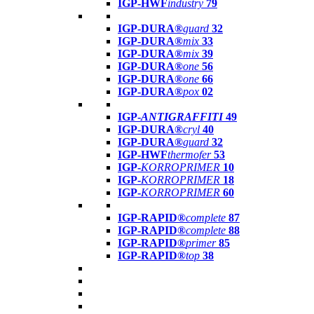
IGP-HWF
industry
79
IGP-DURA®
guard
32
IGP-DURA®
mix
33
IGP-DURA®
mix
39
IGP-DURA®
one
56
IGP-DURA®
one
66
IGP-DURA®
pox
02
IGP-
ANTIGRAFFITI
49
IGP-DURA®
cryl
40
IGP-DURA®
guard
32
IGP-HWF
thermofer
53
IGP-
KORROPRIMER
10
IGP-
KORROPRIMER
18
IGP-
KORROPRIMER
60
IGP-RAPID®
complete
87
IGP-RAPID®
complete
88
IGP-RAPID®
primer
85
IGP-RAPID®
top
38