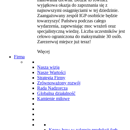
wyjątkowa okazja do zapoznania się z
najnowszymi osiągnięciami w tej dziedzinie.
Zaangażowany zespół IGP osobiście będzie
towarzyszyć Państwu podczas całego
wydarzenia, zapewniając moc wrażeń oraz
specjalistyczną wiedzę. Liczba uczestników jest
celowo ograniczona do maksymalnie 30 osób.
Zarezerwuj miejsce już teraz!
Więcej
Firma
Nasza wizja
Nasze Wartości
Strategia Firmy
Zrównoważony rozwój
Rada Nadzorcza
Globalna działalność
Kamienie milowe
Know-how w zakresie produkcji farb