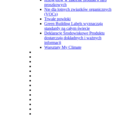
proszkowych
Nie dla lotnych związków organicznych
(VOCs)
Trwałe powłoki
Green Building Labels wyznaczają
standardy na całym świecie
Deklaracje Środowiskowe Produktu
dostarczają dokładnych i ważnych
informacji
Warsztaty My Climate