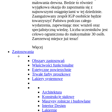
malowania drewna. Bedzie to również
wyjątkowa okazja do zapoznania się z
najnowszymi osiągnięciami w tej dziedzinie.
Zaangażowany zespół IGP osobiście będzie
towarzyszyć Państwu podczas całego
wydarzenia, zapewniając moc wrażeń oraz
specjalistyczną wiedzę. Liczba uczestników jest
celowo ograniczona do maksymalnie 30 osób.
Zarezerwuj miejsce już teraz!
Więcej
Zastosowania
Obszary zastosowań
Właściwości funkcjonalne
Estetyczne powierzchnie
Trwałe farby proszkowe
Lakiery systemowe
Architektura
Konstrukcje stalowe
Maszyny rolnicze i budowlane
Interior Design
Lakiernie