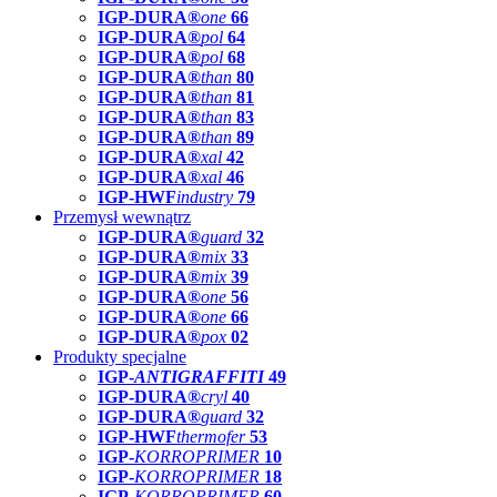
IGP-DURA®
one
66
IGP-DURA®
pol
64
IGP-DURA®
pol
68
IGP-DURA®
than
80
IGP-DURA®
than
81
IGP-DURA®
than
83
IGP-DURA®
than
89
IGP-DURA®
xal
42
IGP-DURA®
xal
46
IGP-HWF
industry
79
Przemysł wewnątrz
IGP-DURA®
guard
32
IGP-DURA®
mix
33
IGP-DURA®
mix
39
IGP-DURA®
one
56
IGP-DURA®
one
66
IGP-DURA®
pox
02
Produkty specjalne
IGP-
ANTIGRAFFITI
49
IGP-DURA®
cryl
40
IGP-DURA®
guard
32
IGP-HWF
thermofer
53
IGP-
KORROPRIMER
10
IGP-
KORROPRIMER
18
IGP-
KORROPRIMER
60