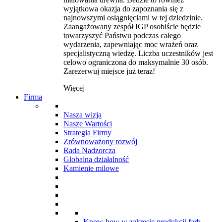
wyjątkowa okazja do zapoznania się z
najnowszymi osiągnięciami w tej dziedzinie.
Zaangażowany zespół IGP osobiście będzie
towarzyszyć Państwu podczas całego
wydarzenia, zapewniając moc wrażeń oraz
specjalistyczną wiedzę. Liczba uczestników jest
celowo ograniczona do maksymalnie 30 osób.
Zarezerwuj miejsce już teraz!
Więcej
Firma
Nasza wizja
Nasze Wartości
Strategia Firmy
Zrównoważony rozwój
Rada Nadzorcza
Globalna działalność
Kamienie milowe
Know-how w zakresie produkcji farb