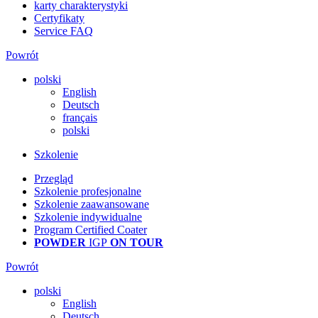
karty charakterystyki
Certyfikaty
Service FAQ
Powrót
polski
English
Deutsch
français
polski
Szkolenie
Przegląd
Szkolenie profesjonalne
Szkolenie zaawansowane
Szkolenie indywidualne
Program Certified Coater
POWDER
IGP
ON TOUR
Powrót
polski
English
Deutsch