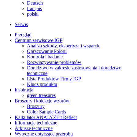
Deutsch
français
polski
Serwis
Przegląd
Centrum serwisowe IGP
Analiza szkody, ekspertyza i wsparcie
Opracowanie koloru
Kontrola i badanie
Rozwiązywanie problemów
Doradztwo w zakresie zastosowania i doradztwo
techniczne
Lista Produktów Firmy IGP
Klucz produktu
Inspiracja
green treasures
Broszury i kolekcje wzorów
Broszury
Color Sample Cards
Kalkulator ANALYZEit Reflect
Informacje techniczne
Arkusze techniczne
Wytyczne dotyczące przerobu