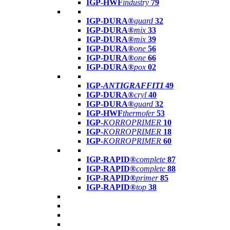
IGP-HWF
industry
79
IGP-DURA®
guard
32
IGP-DURA®
mix
33
IGP-DURA®
mix
39
IGP-DURA®
one
56
IGP-DURA®
one
66
IGP-DURA®
pox
02
IGP-
ANTIGRAFFITI
49
IGP-DURA®
cryl
40
IGP-DURA®
guard
32
IGP-HWF
thermofer
53
IGP-
KORROPRIMER
10
IGP-
KORROPRIMER
18
IGP-
KORROPRIMER
60
IGP-RAPID®
complete
87
IGP-RAPID®
complete
88
IGP-RAPID®
primer
85
IGP-RAPID®
top
38