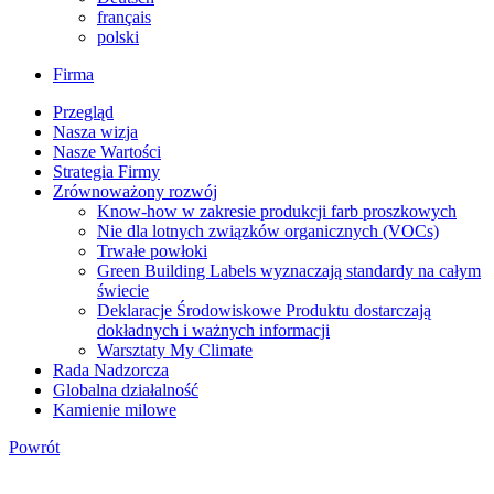
français
polski
Firma
Przegląd
Nasza wizja
Nasze Wartości
Strategia Firmy
Zrównoważony rozwój
Know-how w zakresie produkcji farb proszkowych
Nie dla lotnych związków organicznych (VOCs)
Trwałe powłoki
Green Building Labels wyznaczają standardy na całym
świecie
Deklaracje Środowiskowe Produktu dostarczają
dokładnych i ważnych informacji
Warsztaty My Climate
Rada Nadzorcza
Globalna działalność
Kamienie milowe
Powrót