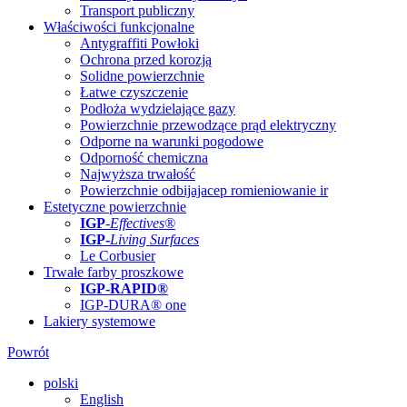
Transport publiczny
Właściwości funkcjonalne
Antygraffiti Powłoki
Ochrona przed korozją
Solidne powierzchnie
Łatwe czyszczenie
Podłoża wydzielające gazy
Powierzchnie przewodzące prąd elektryczny
Odporne na warunki pogodowe
Odporność chemiczna
Najwyższa trwałość
Powierzchnie odbijajacep romieniowanie ir
Estetyczne powierzchnie
IGP
-
Effectives®
IGP-
Living Surfaces
Le Corbusier
Trwałe farby proszkowe
IGP-RAPID®
IGP-DURA® one
Lakiery systemowe
Powrót
polski
English