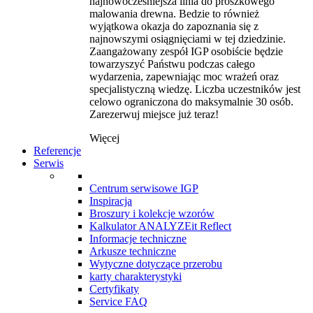
najnowocześniejsza linia do proszkowego
malowania drewna. Bedzie to również
wyjątkowa okazja do zapoznania się z
najnowszymi osiągnięciami w tej dziedzinie.
Zaangażowany zespół IGP osobiście będzie
towarzyszyć Państwu podczas całego
wydarzenia, zapewniając moc wrażeń oraz
specjalistyczną wiedzę. Liczba uczestników jest
celowo ograniczona do maksymalnie 30 osób.
Zarezerwuj miejsce już teraz!
Więcej
Referencje
Serwis
Centrum serwisowe IGP
Inspiracja
Broszury i kolekcje wzorów
Kalkulator ANALYZEit Reflect
Informacje techniczne
Arkusze techniczne
Wytyczne dotyczące przerobu
karty charakterystyki
Certyfikaty
Service FAQ