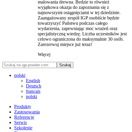
malowania drewna. Bedzie to również
wyjątkowa okazja do zapoznania się z
najnowszymi osiągnięciami w tej dziedzinie.
Zaangażowany zespół IGP osobiście będzie
towarzyszyć Państwu podczas całego
wydarzenia, zapewniając moc wrażeń oraz
specjalistyczną wiedzę. Liczba uczestników jest
celowo ograniczona do maksymalnie 30 osób.
Zarezerwuj miejsce już teraz!
Więcej
Szukaj
polski
English
Deutsch
français
polski
Produkty
Zastosowania
Referencje
Serwis
Szkolenie