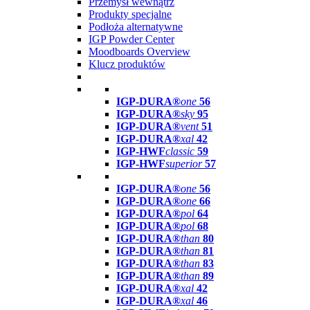
Przemysł wewnątrz
Produkty specjalne
Podłoża alternatywne
IGP Powder Center
Moodboards Overview
Klucz produktów
IGP-DURA®
one
56
IGP-DURA®
sky
95
IGP-DURA®
vent
51
IGP-DURA®
xal
42
IGP-HWF
classic
59
IGP-HWF
superior
57
IGP-DURA®
one
56
IGP-DURA®
one
66
IGP-DURA®
pol
64
IGP-DURA®
pol
68
IGP-DURA®
than
80
IGP-DURA®
than
81
IGP-DURA®
than
83
IGP-DURA®
than
89
IGP-DURA®
xal
42
IGP-DURA®
xal
46