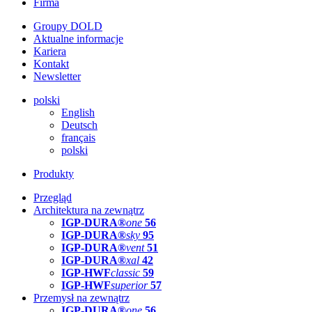
Firma
Groupy DOLD
Aktualne informacje
Kariera
Kontakt
Newsletter
polski
English
Deutsch
français
polski
Produkty
Przegląd
Architektura na zewnątrz
IGP-DURA®
one
56
IGP-DURA®
sky
95
IGP-DURA®
vent
51
IGP-DURA®
xal
42
IGP-HWF
classic
59
IGP-HWF
superior
57
Przemysł na zewnątrz
IGP-DURA®
one
56