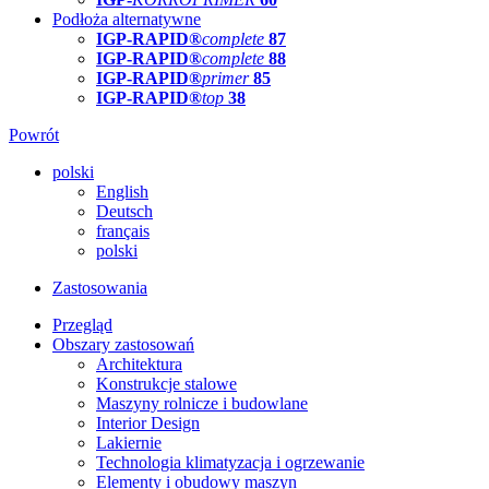
Podłoża alternatywne
IGP-RAPID®
complete
87
IGP-RAPID®
complete
88
IGP-RAPID®
primer
85
IGP-RAPID®
top
38
Powrót
polski
English
Deutsch
français
polski
Zastosowania
Przegląd
Obszary zastosowań
Architektura
Konstrukcje stalowe
Maszyny rolnicze i budowlane
Interior Design
Lakiernie
Technologia klimatyzacja i ogrzewanie
Elementy i obudowy maszyn