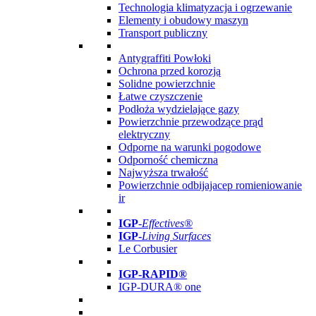
Technologia klimatyzacja i ogrzewanie
Elementy i obudowy maszyn
Transport publiczny
Antygraffiti Powłoki
Ochrona przed korozją
Solidne powierzchnie
Łatwe czyszczenie
Podłoża wydzielające gazy
Powierzchnie przewodzące prąd
elektryczny
Odporne na warunki pogodowe
Odporność chemiczna
Najwyższa trwałość
Powierzchnie odbijajacep romieniowanie
ir
IGP
-
Effectives®
IGP-
Living Surfaces
Le Corbusier
IGP-RAPID®
IGP-DURA® one