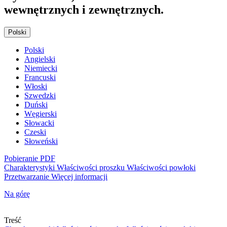
wewnętrznych i zewnętrznych.
Polski
Polski
Angielski
Niemiecki
Francuski
Włoski
Szwedzki
Duński
Węgierski
Słowacki
Czeski
Słoweński
Pobieranie PDF
Charakterystyki
Właściwości proszku
Właściwości powłoki
Przetwarzanie
Więcej informacji
Na górę
Treść