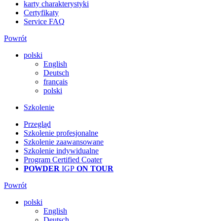
karty charakterystyki
Certyfikaty
Service FAQ
Powrót
polski
English
Deutsch
français
polski
Szkolenie
Przegląd
Szkolenie profesjonalne
Szkolenie zaawansowane
Szkolenie indywidualne
Program Certified Coater
POWDER
IGP
ON TOUR
Powrót
polski
English
Deutsch