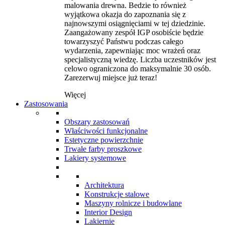
malowania drewna. Bedzie to również
wyjątkowa okazja do zapoznania się z
najnowszymi osiągnięciami w tej dziedzinie.
Zaangażowany zespół IGP osobiście będzie
towarzyszyć Państwu podczas całego
wydarzenia, zapewniając moc wrażeń oraz
specjalistyczną wiedzę. Liczba uczestników jest
celowo ograniczona do maksymalnie 30 osób.
Zarezerwuj miejsce już teraz!
Więcej
Zastosowania
Obszary zastosowań
Właściwości funkcjonalne
Estetyczne powierzchnie
Trwałe farby proszkowe
Lakiery systemowe
Architektura
Konstrukcje stalowe
Maszyny rolnicze i budowlane
Interior Design
Lakiernie