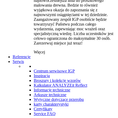
najnowocześniejsza linia do proszkowego
malowania drewna. Bedzie to również
wyjątkowa okazja do zapoznania się z
najnowszymi osiągnięciami w tej dziedzinie.
Zaangażowany zespół IGP osobiście będzie
towarzyszyć Państwu podczas całego
wydarzenia, zapewniając moc wrażeń oraz
specjalistyczną wiedzę. Liczba uczestników jest
celowo ograniczona do maksymalnie 30 osób.
Zarezerwuj miejsce już teraz!
Więcej
Referencje
Serwis
Centrum serwisowe IGP
Inspiracja
Broszury i kolekcje wzorów
Kalkulator ANALYZEit Reflect
Informacje techniczne
Arkusze techniczne
Wytyczne dotyczące przerobu
karty charakterystyki
Certyfikaty
Service FAQ