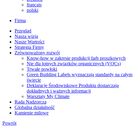
français
polski
Firma
Przegląd
Nasza wizja
Nasze Wartości
Strategia Firmy
Zrównoważony rozwój
Know-how w zakresie produkcji farb proszkowych
Nie dla lotnych związków organicznych (VOCs)
Trwałe powłoki
Green Building Labels wyznaczają standardy na całym
świecie
Deklaracje Środowiskowe Produktu dostarczają
dokładnych i ważnych informacji
Warsztaty My Climate
Rada Nadzorcza
Globalna działalność
Kamienie milowe
Powrót