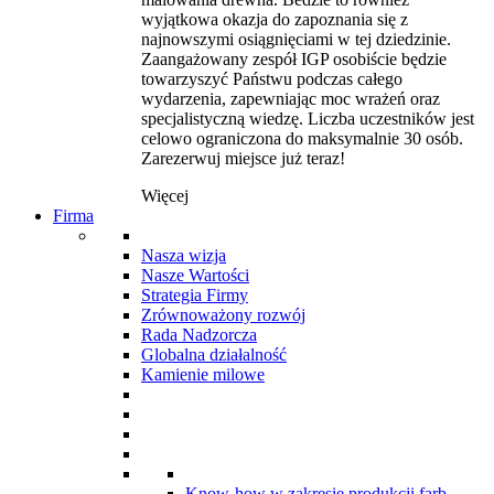
wyjątkowa okazja do zapoznania się z
najnowszymi osiągnięciami w tej dziedzinie.
Zaangażowany zespół IGP osobiście będzie
towarzyszyć Państwu podczas całego
wydarzenia, zapewniając moc wrażeń oraz
specjalistyczną wiedzę. Liczba uczestników jest
celowo ograniczona do maksymalnie 30 osób.
Zarezerwuj miejsce już teraz!
Więcej
Firma
Nasza wizja
Nasze Wartości
Strategia Firmy
Zrównoważony rozwój
Rada Nadzorcza
Globalna działalność
Kamienie milowe
Know-how w zakresie produkcji farb