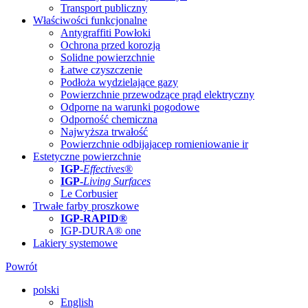
Transport publiczny
Właściwości funkcjonalne
Antygraffiti Powłoki
Ochrona przed korozją
Solidne powierzchnie
Łatwe czyszczenie
Podłoża wydzielające gazy
Powierzchnie przewodzące prąd elektryczny
Odporne na warunki pogodowe
Odporność chemiczna
Najwyższa trwałość
Powierzchnie odbijajacep romieniowanie ir
Estetyczne powierzchnie
IGP
-
Effectives®
IGP-
Living Surfaces
Le Corbusier
Trwałe farby proszkowe
IGP-RAPID®
IGP-DURA® one
Lakiery systemowe
Powrót
polski
English