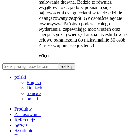
malowania drewna. Bedzie to również
wyjątkowa okazja do zapoznania się z
najnowszymi osiągnięciami w tej dziedzinie.
Zaangażowany zespół IGP osobiście będzie
towarzyszyć Państwu podczas całego
wydarzenia, zapewniając moc wrażeń oraz
specjalistyczną wiedzę. Liczba uczestników jest
celowo ograniczona do maksymalnie 30 osób.
Zarezerwuj miejsce już teraz!
Więcej
Szukaj
polski
English
Deutsch
français
polski
Produkty
Zastosowania
Referencje
Serwis
Szkolenie