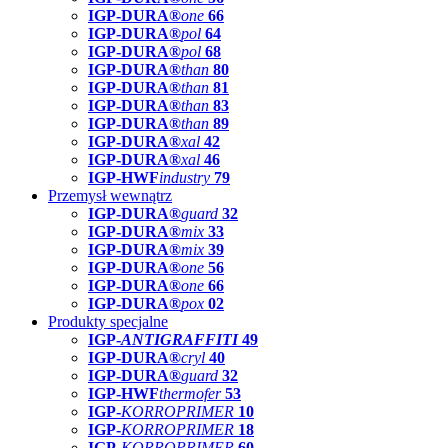
IGP-DURA®
one
66
IGP-DURA®
pol
64
IGP-DURA®
pol
68
IGP-DURA®
than
80
IGP-DURA®
than
81
IGP-DURA®
than
83
IGP-DURA®
than
89
IGP-DURA®
xal
42
IGP-DURA®
xal
46
IGP-HWF
industry
79
Przemysł wewnątrz
IGP-DURA®
guard
32
IGP-DURA®
mix
33
IGP-DURA®
mix
39
IGP-DURA®
one
56
IGP-DURA®
one
66
IGP-DURA®
pox
02
Produkty specjalne
IGP-
ANTIGRAFFITI
49
IGP-DURA®
cryl
40
IGP-DURA®
guard
32
IGP-HWF
thermofer
53
IGP-
KORROPRIMER
10
IGP-
KORROPRIMER
18
IGP-
KORROPRIMER
60