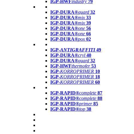
IGP-HWF
industry
79
IGP-DURA®
guard
32
IGP-DURA®
mix
33
IGP-DURA®
mix
39
IGP-DURA®
one
56
IGP-DURA®
one
66
IGP-DURA®
pox
02
IGP-
ANTIGRAFFITI
49
IGP-DURA®
cryl
40
IGP-DURA®
guard
32
IGP-HWF
thermofer
53
IGP-
KORROPRIMER
10
IGP-
KORROPRIMER
18
IGP-
KORROPRIMER
60
IGP-RAPID®
complete
87
IGP-RAPID®
complete
88
IGP-RAPID®
primer
85
IGP-RAPID®
top
38