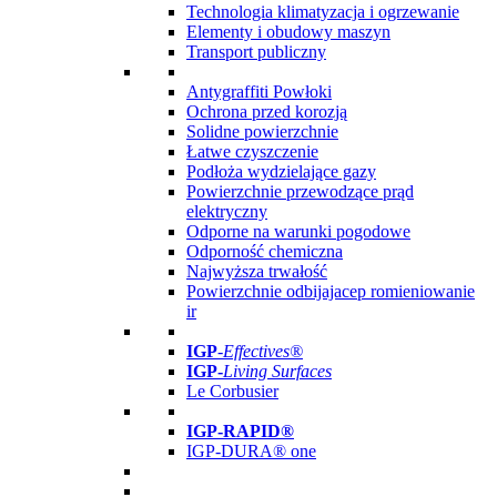
Technologia klimatyzacja i ogrzewanie
Elementy i obudowy maszyn
Transport publiczny
Antygraffiti Powłoki
Ochrona przed korozją
Solidne powierzchnie
Łatwe czyszczenie
Podłoża wydzielające gazy
Powierzchnie przewodzące prąd
elektryczny
Odporne na warunki pogodowe
Odporność chemiczna
Najwyższa trwałość
Powierzchnie odbijajacep romieniowanie
ir
IGP
-
Effectives®
IGP-
Living Surfaces
Le Corbusier
IGP-RAPID®
IGP-DURA® one