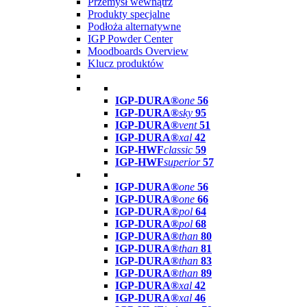
Przemysł wewnątrz
Produkty specjalne
Podłoża alternatywne
IGP Powder Center
Moodboards Overview
Klucz produktów
IGP-DURA®
one
56
IGP-DURA®
sky
95
IGP-DURA®
vent
51
IGP-DURA®
xal
42
IGP-HWF
classic
59
IGP-HWF
superior
57
IGP-DURA®
one
56
IGP-DURA®
one
66
IGP-DURA®
pol
64
IGP-DURA®
pol
68
IGP-DURA®
than
80
IGP-DURA®
than
81
IGP-DURA®
than
83
IGP-DURA®
than
89
IGP-DURA®
xal
42
IGP-DURA®
xal
46