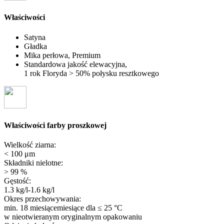
Właściwości
Satyna
Gładka
Mika perłowa, Premium
Standardowa jakość elewacyjna,
1 rok Floryda > 50% połysku resztkowego
Właściwości farby proszkowej
Wielkość ziarna:
< 100 μm
Składniki nielotne:
> 99 %
Gęstość:
1.3 kg/l-1.6 kg/l
Okres przechowywania:
min. 18 miesiącemiesiące
dla ≤ 25 °C
w nieotwieranym oryginalnym opakowaniu