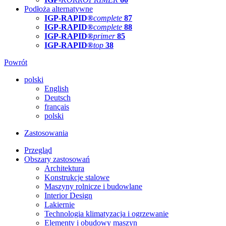
Podłoża alternatywne
IGP-RAPID®
complete
87
IGP-RAPID®
complete
88
IGP-RAPID®
primer
85
IGP-RAPID®
top
38
Powrót
polski
English
Deutsch
français
polski
Zastosowania
Przegląd
Obszary zastosowań
Architektura
Konstrukcje stalowe
Maszyny rolnicze i budowlane
Interior Design
Lakiernie
Technologia klimatyzacja i ogrzewanie
Elementy i obudowy maszyn