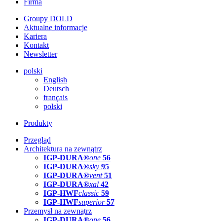
Firma
Groupy DOLD
Aktualne informacje
Kariera
Kontakt
Newsletter
polski
English
Deutsch
français
polski
Produkty
Przegląd
Architektura na zewnątrz
IGP-DURA®
one
56
IGP-DURA®
sky
95
IGP-DURA®
vent
51
IGP-DURA®
xal
42
IGP-HWF
classic
59
IGP-HWF
superior
57
Przemysł na zewnątrz
IGP-DURA®
one
56