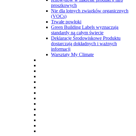
proszkowych
Nie dla lotnych związków organicznych
(VOCs)
Trwałe powłoki
Green Building Labels wyznaczają
standardy na całym świecie
Deklaracje Środowiskowe Produktu
dostarczają dokładnych i ważnych
informacji
Warsztaty My Climate