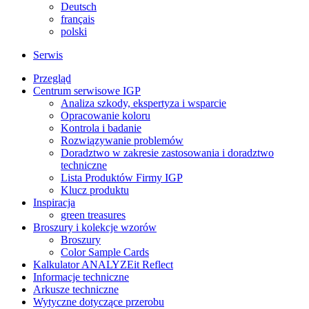
Deutsch
français
polski
Serwis
Przegląd
Centrum serwisowe IGP
Analiza szkody, ekspertyza i wsparcie
Opracowanie koloru
Kontrola i badanie
Rozwiązywanie problemów
Doradztwo w zakresie zastosowania i doradztwo
techniczne
Lista Produktów Firmy IGP
Klucz produktu
Inspiracja
green treasures
Broszury i kolekcje wzorów
Broszury
Color Sample Cards
Kalkulator ANALYZEit Reflect
Informacje techniczne
Arkusze techniczne
Wytyczne dotyczące przerobu