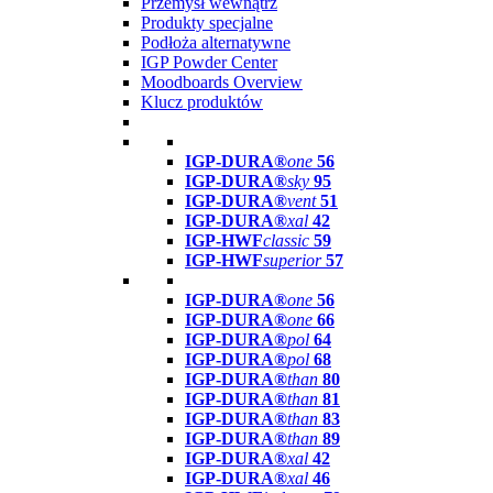
Przemysł wewnątrz
Produkty specjalne
Podłoża alternatywne
IGP Powder Center
Moodboards Overview
Klucz produktów
IGP-DURA®
one
56
IGP-DURA®
sky
95
IGP-DURA®
vent
51
IGP-DURA®
xal
42
IGP-HWF
classic
59
IGP-HWF
superior
57
IGP-DURA®
one
56
IGP-DURA®
one
66
IGP-DURA®
pol
64
IGP-DURA®
pol
68
IGP-DURA®
than
80
IGP-DURA®
than
81
IGP-DURA®
than
83
IGP-DURA®
than
89
IGP-DURA®
xal
42
IGP-DURA®
xal
46