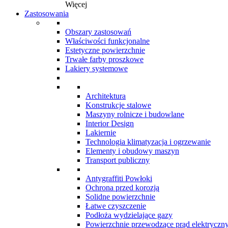
Więcej
Zastosowania
Obszary zastosowań
Właściwości funkcjonalne
Estetyczne powierzchnie
Trwałe farby proszkowe
Lakiery systemowe
Architektura
Konstrukcje stalowe
Maszyny rolnicze i budowlane
Interior Design
Lakiernie
Technologia klimatyzacja i ogrzewanie
Elementy i obudowy maszyn
Transport publiczny
Antygraffiti Powłoki
Ochrona przed korozją
Solidne powierzchnie
Łatwe czyszczenie
Podłoża wydzielające gazy
Powierzchnie przewodzące prąd elektryczn