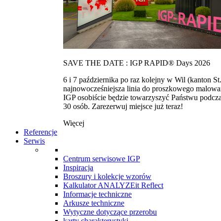
SAVE THE DATE : IGP RAPID® Days 2026
6 i 7 października po raz kolejny w Wil (kanton
najnowocześniejsza linia do proszkowego malowan
IGP osobiście będzie towarzyszyć Państwu podcza
30 osób. Zarezerwuj miejsce już teraz!
Więcej
Referencje
Serwis
Centrum serwisowe IGP
Inspiracja
Broszury i kolekcje wzorów
Kalkulator ANALYZEit Reflect
Informacje techniczne
Arkusze techniczne
Wytyczne dotyczące przerobu
karty charakterystyki