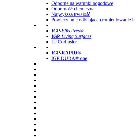
Odporne na warunki pogodowe
Odporność chemiczna
Najwyższa trwałość
Powierzchnie odbijajacep romieniowanie ir
IGP
-
Effectives®
IGP-
Living Surfaces
Le Corbusier
IGP-RAPID®
IGP-DURA® one