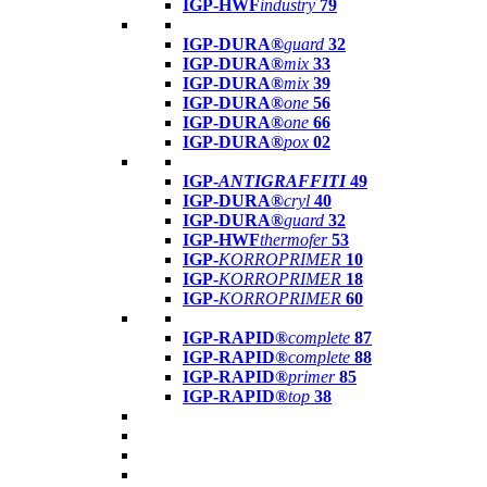
IGP-HWF
industry
79
IGP-DURA®
guard
32
IGP-DURA®
mix
33
IGP-DURA®
mix
39
IGP-DURA®
one
56
IGP-DURA®
one
66
IGP-DURA®
pox
02
IGP-
ANTIGRAFFITI
49
IGP-DURA®
cryl
40
IGP-DURA®
guard
32
IGP-HWF
thermofer
53
IGP-
KORROPRIMER
10
IGP-
KORROPRIMER
18
IGP-
KORROPRIMER
60
IGP-RAPID®
complete
87
IGP-RAPID®
complete
88
IGP-RAPID®
primer
85
IGP-RAPID®
top
38