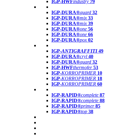
IGP-HWF
industry
79
IGP-DURA®
guard
32
IGP-DURA®
mix
33
IGP-DURA®
mix
39
IGP-DURA®
one
56
IGP-DURA®
one
66
IGP-DURA®
pox
02
IGP-
ANTIGRAFFITI
49
IGP-DURA®
cryl
40
IGP-DURA®
guard
32
IGP-HWF
thermofer
53
IGP-
KORROPRIMER
10
IGP-
KORROPRIMER
18
IGP-
KORROPRIMER
60
IGP-RAPID®
complete
87
IGP-RAPID®
complete
88
IGP-RAPID®
primer
85
IGP-RAPID®
top
38