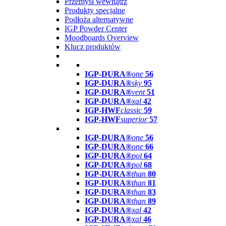
Przemysł wewnątrz
Produkty specjalne
Podłoża alternatywne
IGP Powder Center
Moodboards Overview
Klucz produktów
IGP-DURA®
one
56
IGP-DURA®
sky
95
IGP-DURA®
vent
51
IGP-DURA®
xal
42
IGP-HWF
classic
59
IGP-HWF
superior
57
IGP-DURA®
one
56
IGP-DURA®
one
66
IGP-DURA®
pol
64
IGP-DURA®
pol
68
IGP-DURA®
than
80
IGP-DURA®
than
81
IGP-DURA®
than
83
IGP-DURA®
than
89
IGP-DURA®
xal
42
IGP-DURA®
xal
46