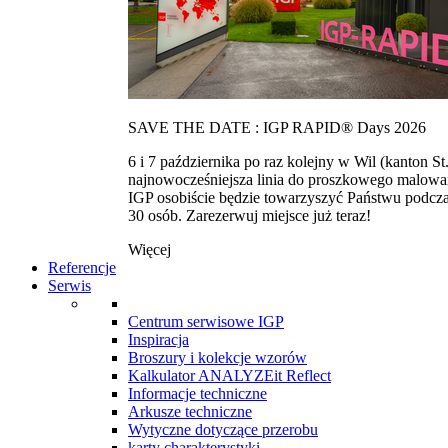
SAVE THE DATE : IGP RAPID® Days 2026
6 i 7 października po raz kolejny w Wil (kanton
najnowocześniejsza linia do proszkowego malowan
IGP osobiście będzie towarzyszyć Państwu podcza
30 osób. Zarezerwuj miejsce już teraz!
Więcej
Referencje
Serwis
Centrum serwisowe IGP
Inspiracja
Broszury i kolekcje wzorów
Kalkulator ANALYZEit Reflect
Informacje techniczne
Arkusze techniczne
Wytyczne dotyczące przerobu
karty charakterystyki