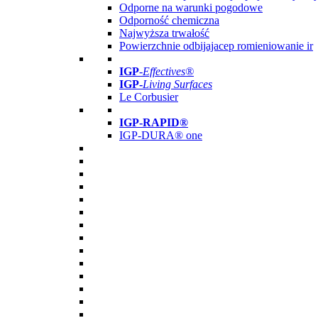
Odporne na warunki pogodowe
Odporność chemiczna
Najwyższa trwałość
Powierzchnie odbijajacep romieniowanie ir
IGP
-
Effectives®
IGP-
Living Surfaces
Le Corbusier
IGP-RAPID®
IGP-DURA® one