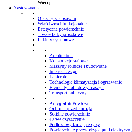
Więcej
Zastosowania
Obszary zastosowań
Właściwości funkcjonalne
Estetyczne powierzchnie
Trwałe farby proszkowe
Lakiery systemowe
Architektura
Konstrukcje stalowe
Maszyny rolnicze i budowlane
Interior Design
Lakiernie
Technologia klimatyzacja i ogrzewanie
Elementy i obudowy maszyn
Transport publiczny
Antygraffiti Powłoki
Ochrona przed korozją
Solidne powierzchnie
Łatwe czyszczenie
Podłoża wydzielające gazy
Powierzchnie przewodzące prąd elektryczn