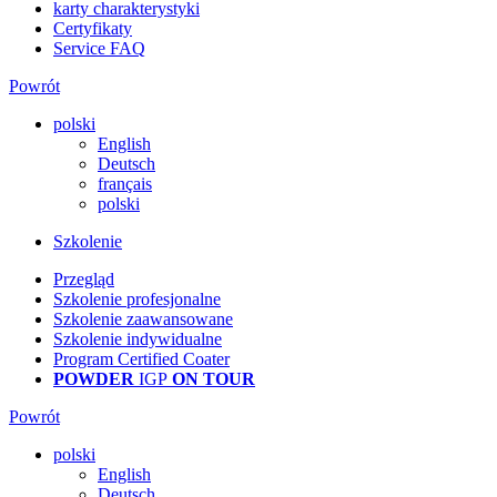
karty charakterystyki
Certyfikaty
Service FAQ
Powrót
polski
English
Deutsch
français
polski
Szkolenie
Przegląd
Szkolenie profesjonalne
Szkolenie zaawansowane
Szkolenie indywidualne
Program Certified Coater
POWDER
IGP
ON TOUR
Powrót
polski
English
Deutsch