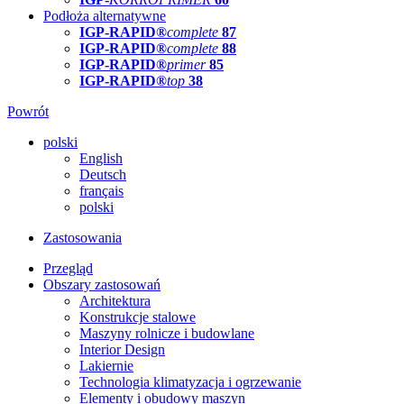
Podłoża alternatywne
IGP-RAPID®
complete
87
IGP-RAPID®
complete
88
IGP-RAPID®
primer
85
IGP-RAPID®
top
38
Powrót
polski
English
Deutsch
français
polski
Zastosowania
Przegląd
Obszary zastosowań
Architektura
Konstrukcje stalowe
Maszyny rolnicze i budowlane
Interior Design
Lakiernie
Technologia klimatyzacja i ogrzewanie
Elementy i obudowy maszyn