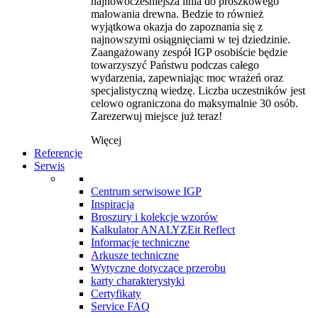
najnowocześniejsza linia do proszkowego
malowania drewna. Bedzie to również
wyjątkowa okazja do zapoznania się z
najnowszymi osiągnięciami w tej dziedzinie.
Zaangażowany zespół IGP osobiście będzie
towarzyszyć Państwu podczas całego
wydarzenia, zapewniając moc wrażeń oraz
specjalistyczną wiedzę. Liczba uczestników jest
celowo ograniczona do maksymalnie 30 osób.
Zarezerwuj miejsce już teraz!
Więcej
Referencje
Serwis
Centrum serwisowe IGP
Inspiracja
Broszury i kolekcje wzorów
Kalkulator ANALYZEit Reflect
Informacje techniczne
Arkusze techniczne
Wytyczne dotyczące przerobu
karty charakterystyki
Certyfikaty
Service FAQ