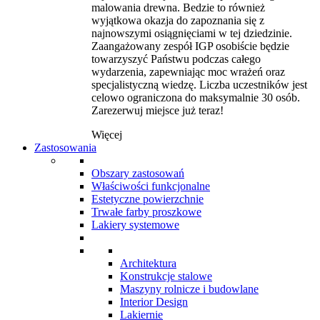
malowania drewna. Bedzie to również
wyjątkowa okazja do zapoznania się z
najnowszymi osiągnięciami w tej dziedzinie.
Zaangażowany zespół IGP osobiście będzie
towarzyszyć Państwu podczas całego
wydarzenia, zapewniając moc wrażeń oraz
specjalistyczną wiedzę. Liczba uczestników jest
celowo ograniczona do maksymalnie 30 osób.
Zarezerwuj miejsce już teraz!
Więcej
Zastosowania
Obszary zastosowań
Właściwości funkcjonalne
Estetyczne powierzchnie
Trwałe farby proszkowe
Lakiery systemowe
Architektura
Konstrukcje stalowe
Maszyny rolnicze i budowlane
Interior Design
Lakiernie