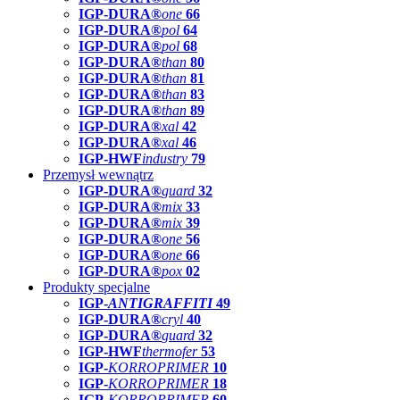
IGP-DURA®
one
66
IGP-DURA®
pol
64
IGP-DURA®
pol
68
IGP-DURA®
than
80
IGP-DURA®
than
81
IGP-DURA®
than
83
IGP-DURA®
than
89
IGP-DURA®
xal
42
IGP-DURA®
xal
46
IGP-HWF
industry
79
Przemysł wewnątrz
IGP-DURA®
guard
32
IGP-DURA®
mix
33
IGP-DURA®
mix
39
IGP-DURA®
one
56
IGP-DURA®
one
66
IGP-DURA®
pox
02
Produkty specjalne
IGP-
ANTIGRAFFITI
49
IGP-DURA®
cryl
40
IGP-DURA®
guard
32
IGP-HWF
thermofer
53
IGP-
KORROPRIMER
10
IGP-
KORROPRIMER
18
IGP-
KORROPRIMER
60