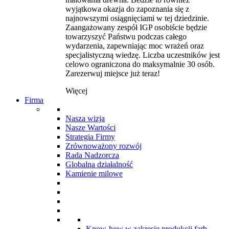
wyjątkowa okazja do zapoznania się z
najnowszymi osiągnięciami w tej dziedzinie.
Zaangażowany zespół IGP osobiście będzie
towarzyszyć Państwu podczas całego
wydarzenia, zapewniając moc wrażeń oraz
specjalistyczną wiedzę. Liczba uczestników jest
celowo ograniczona do maksymalnie 30 osób.
Zarezerwuj miejsce już teraz!
Więcej
Firma
Nasza wizja
Nasze Wartości
Strategia Firmy
Zrównoważony rozwój
Rada Nadzorcza
Globalna działalność
Kamienie milowe
Know-how w zakresie produkcji farb