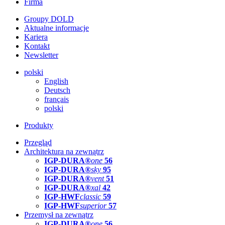
Firma
Groupy DOLD
Aktualne informacje
Kariera
Kontakt
Newsletter
polski
English
Deutsch
français
polski
Produkty
Przegląd
Architektura na zewnątrz
IGP-DURA®
one
56
IGP-DURA®
sky
95
IGP-DURA®
vent
51
IGP-DURA®
xal
42
IGP-HWF
classic
59
IGP-HWF
superior
57
Przemysł na zewnątrz
IGP-DURA®
one
56