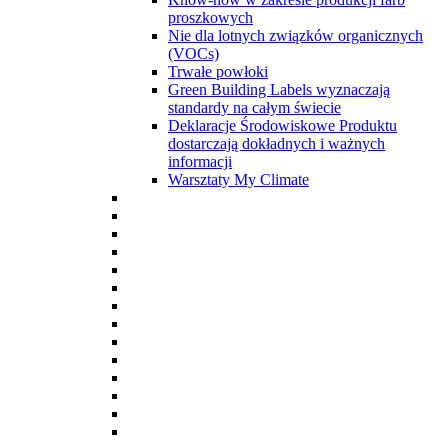
proszkowych
Nie dla lotnych związków organicznych
(VOCs)
Trwałe powłoki
Green Building Labels wyznaczają
standardy na całym świecie
Deklaracje Środowiskowe Produktu
dostarczają dokładnych i ważnych
informacji
Warsztaty My Climate