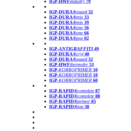
IGP-HWF
industry
79
IGP-DURA®
guard
32
IGP-DURA®
mix
33
IGP-DURA®
mix
39
IGP-DURA®
one
56
IGP-DURA®
one
66
IGP-DURA®
pox
02
IGP-
ANTIGRAFFITI
49
IGP-DURA®
cryl
40
IGP-DURA®
guard
32
IGP-HWF
thermofer
53
IGP-
KORROPRIMER
10
IGP-
KORROPRIMER
18
IGP-
KORROPRIMER
60
IGP-RAPID®
complete
87
IGP-RAPID®
complete
88
IGP-RAPID®
primer
85
IGP-RAPID®
top
38