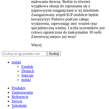
malowania drewna. Bedzie to również
wyjątkowa okazja do zapoznania się z
najnowszymi osiągnięciami w tej dziedzinie.
Zaangażowany zespół IGP osobiście będzie
towarzyszyć Państwu podczas całego
wydarzenia, zapewniając moc wrażeń oraz
specjalistyczną wiedzę. Liczba uczestników jest
celowo ograniczona do maksymalnie 30 osób.
Zarezerwuj miejsce już teraz!
Więcej
Szukaj
polski
English
Deutsch
français
polski
Produkty
Zastosowania
Referencje
Serwis
Szkolenie