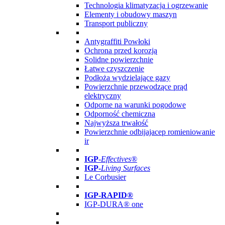
Technologia klimatyzacja i ogrzewanie
Elementy i obudowy maszyn
Transport publiczny
Antygraffiti Powłoki
Ochrona przed korozją
Solidne powierzchnie
Łatwe czyszczenie
Podłoża wydzielające gazy
Powierzchnie przewodzące prąd
elektryczny
Odporne na warunki pogodowe
Odporność chemiczna
Najwyższa trwałość
Powierzchnie odbijajacep romieniowanie
ir
IGP
-
Effectives®
IGP-
Living Surfaces
Le Corbusier
IGP-RAPID®
IGP-DURA® one