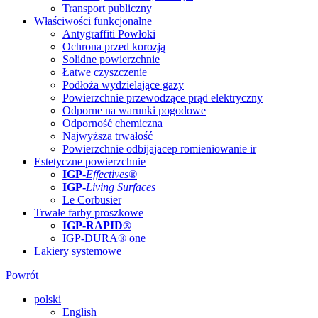
Transport publiczny
Właściwości funkcjonalne
Antygraffiti Powłoki
Ochrona przed korozją
Solidne powierzchnie
Łatwe czyszczenie
Podłoża wydzielające gazy
Powierzchnie przewodzące prąd elektryczny
Odporne na warunki pogodowe
Odporność chemiczna
Najwyższa trwałość
Powierzchnie odbijajacep romieniowanie ir
Estetyczne powierzchnie
IGP
-
Effectives®
IGP-
Living Surfaces
Le Corbusier
Trwałe farby proszkowe
IGP-RAPID®
IGP-DURA® one
Lakiery systemowe
Powrót
polski
English