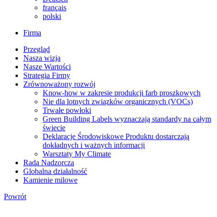
français
polski
Firma
Przegląd
Nasza wizja
Nasze Wartości
Strategia Firmy
Zrównoważony rozwój
Know-how w zakresie produkcji farb proszkowych
Nie dla lotnych związków organicznych (VOCs)
Trwałe powłoki
Green Building Labels wyznaczają standardy na całym
świecie
Deklaracje Środowiskowe Produktu dostarczają
dokładnych i ważnych informacji
Warsztaty My Climate
Rada Nadzorcza
Globalna działalność
Kamienie milowe
Powrót