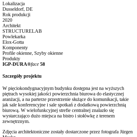
Lokalizacja
Dusseldorf, DE
Rok produkcji
2020
Architekt
STRUCTURELAB
Powlekarka
Elox-Gotta
Komponenty
Profile okienne, Szyby okienne
Produkty
IGP-DURA®
face
58
Szczegóły projektu
W pięciokondygnacyjnym budynku dostępna jest na wyższych
piętrach wysokiej jakości powierzchnia biurowa do elastycznej
aranżacji, a na parterze przestrzenie służące do komunikacji, takie
jak sale konferencyjne i sale spotkań z dodatkową powierzchnią
biurową. W wielofunkcyjnej strefie centralnej znalazło się
wystarczająco dużo miejsca na bistro i stołówkę z terenem
zewnętrznym.
Zdjęcia architektoniczne zostały dostarczone przez fotografa Jürgen