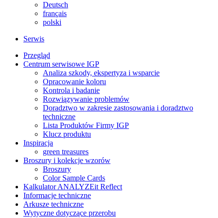
Deutsch
français
polski
Serwis
Przegląd
Centrum serwisowe IGP
Analiza szkody, ekspertyza i wsparcie
Opracowanie koloru
Kontrola i badanie
Rozwiązywanie problemów
Doradztwo w zakresie zastosowania i doradztwo
techniczne
Lista Produktów Firmy IGP
Klucz produktu
Inspiracja
green treasures
Broszury i kolekcje wzorów
Broszury
Color Sample Cards
Kalkulator ANALYZEit Reflect
Informacje techniczne
Arkusze techniczne
Wytyczne dotyczące przerobu