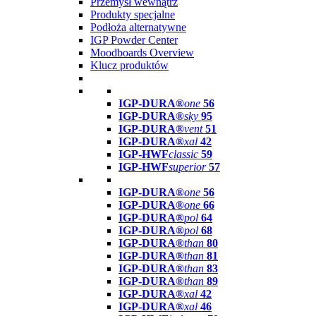
Przemysł wewnątrz
Produkty specjalne
Podłoża alternatywne
IGP Powder Center
Moodboards Overview
Klucz produktów
IGP-DURA®
one
56
IGP-DURA®
sky
95
IGP-DURA®
vent
51
IGP-DURA®
xal
42
IGP-HWF
classic
59
IGP-HWF
superior
57
IGP-DURA®
one
56
IGP-DURA®
one
66
IGP-DURA®
pol
64
IGP-DURA®
pol
68
IGP-DURA®
than
80
IGP-DURA®
than
81
IGP-DURA®
than
83
IGP-DURA®
than
89
IGP-DURA®
xal
42
IGP-DURA®
xal
46