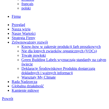
français
polski
Firma
Przegląd
Nasza wizja
Nasze Wartości
Strategia Firmy
Zrównoważony rozwój
Know-how w zakresie produkcji farb proszkowych
Nie dla lotnych związków organicznych (VOCs)
Trwałe powłoki
Green Building Labels wyznaczają standardy na całym
świecie
Deklaracje Środowiskowe Produktu dostarczają
dokładnych i ważnych informacji
Warsztaty My Climate
Rada Nadzorcza
Globalna działalność
Kamienie milowe
Powrót