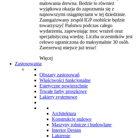
malowania drewna. Bedzie to również
wyjątkowa okazja do zapoznania się z
najnowszymi osiągnięciami w tej dziedzinie.
Zaangażowany zespół IGP osobiście będzie
towarzyszyć Państwu podczas całego
wydarzenia, zapewniając moc wrażeń oraz
specjalistyczną wiedzę. Liczba uczestników jest
celowo ograniczona do maksymalnie 30 osób.
Zarezerwuj miejsce już teraz!
Więcej
Zastosowania
Obszary zastosowań
Właściwości funkcjonalne
Estetyczne powierzchnie
Trwałe farby proszkowe
Lakiery systemowe
Architektura
Konstrukcje stalowe
Maszyny rolnicze i budowlane
Interior Design
Lakiernie