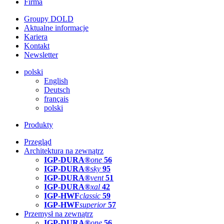
Firma
Groupy DOLD
Aktualne informacje
Kariera
Kontakt
Newsletter
polski
English
Deutsch
français
polski
Produkty
Przegląd
Architektura na zewnątrz
IGP-DURA®
one
56
IGP-DURA®
sky
95
IGP-DURA®
vent
51
IGP-DURA®
xal
42
IGP-HWF
classic
59
IGP-HWF
superior
57
Przemysł na zewnątrz
IGP-DURA®
one
56