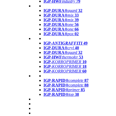
IGP-HWF
industry
79
IGP-DURA®
guard
32
IGP-DURA®
mix
33
IGP-DURA®
mix
39
IGP-DURA®
one
56
IGP-DURA®
one
66
IGP-DURA®
pox
02
IGP-
ANTIGRAFFITI
49
IGP-DURA®
cryl
40
IGP-DURA®
guard
32
IGP-HWF
thermofer
53
IGP-
KORROPRIMER
10
IGP-
KORROPRIMER
18
IGP-
KORROPRIMER
60
IGP-RAPID®
complete
87
IGP-RAPID®
complete
88
IGP-RAPID®
primer
85
IGP-RAPID®
top
38