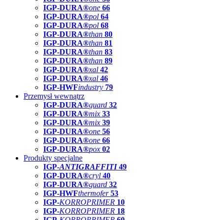
IGP-DURA®
one
66
IGP-DURA®
pol
64
IGP-DURA®
pol
68
IGP-DURA®
than
80
IGP-DURA®
than
81
IGP-DURA®
than
83
IGP-DURA®
than
89
IGP-DURA®
xal
42
IGP-DURA®
xal
46
IGP-HWF
industry
79
Przemysł wewnątrz
IGP-DURA®
guard
32
IGP-DURA®
mix
33
IGP-DURA®
mix
39
IGP-DURA®
one
56
IGP-DURA®
one
66
IGP-DURA®
pox
02
Produkty specjalne
IGP-
ANTIGRAFFITI
49
IGP-DURA®
cryl
40
IGP-DURA®
guard
32
IGP-HWF
thermofer
53
IGP-
KORROPRIMER
10
IGP-
KORROPRIMER
18
IGP-
KORROPRIMER
60