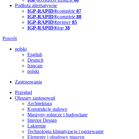
Podłoża alternatywne
IGP-RAPID®
complete
87
IGP-RAPID®
complete
88
IGP-RAPID®
primer
85
IGP-RAPID®
top
38
Powrót
polski
English
Deutsch
français
polski
Zastosowania
Przegląd
Obszary zastosowań
Architektura
Konstrukcje stalowe
Maszyny rolnicze i budowlane
Interior Design
Lakiernie
Technologia klimatyzacja i ogrzewanie
Elementy i obudowy maszyn