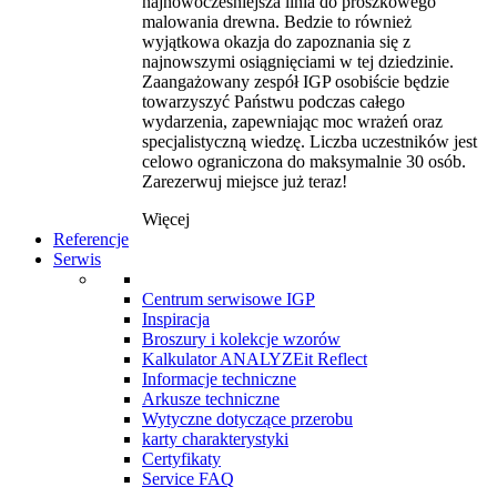
najnowocześniejsza linia do proszkowego
malowania drewna. Bedzie to również
wyjątkowa okazja do zapoznania się z
najnowszymi osiągnięciami w tej dziedzinie.
Zaangażowany zespół IGP osobiście będzie
towarzyszyć Państwu podczas całego
wydarzenia, zapewniając moc wrażeń oraz
specjalistyczną wiedzę. Liczba uczestników jest
celowo ograniczona do maksymalnie 30 osób.
Zarezerwuj miejsce już teraz!
Więcej
Referencje
Serwis
Centrum serwisowe IGP
Inspiracja
Broszury i kolekcje wzorów
Kalkulator ANALYZEit Reflect
Informacje techniczne
Arkusze techniczne
Wytyczne dotyczące przerobu
karty charakterystyki
Certyfikaty
Service FAQ