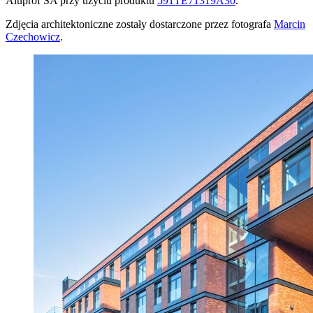
Aluprof SA przy użyciu produktu
591TE71319A30
.
Zdjęcia architektoniczne zostały dostarczone przez fotografa
Marcin
Czechowicz
.