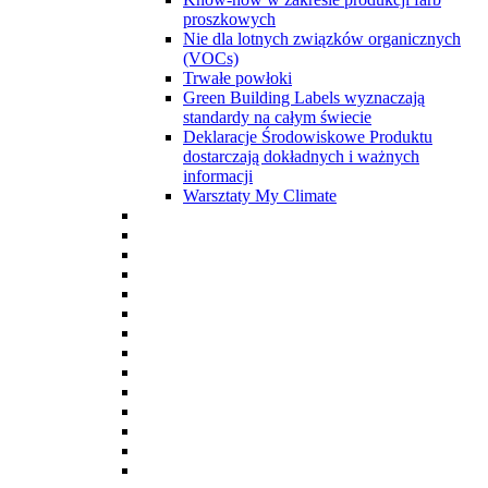
proszkowych
Nie dla lotnych związków organicznych
(VOCs)
Trwałe powłoki
Green Building Labels wyznaczają
standardy na całym świecie
Deklaracje Środowiskowe Produktu
dostarczają dokładnych i ważnych
informacji
Warsztaty My Climate