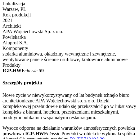
Lokalizacja
Warsaw, PL
Rok produkcji
2021
Architekt
APA Wojciechowski Sp. z o.o.
Powlekarka
Aluprof S.A.
Komponenty
stolarka aluminiowa, okładziny wewnętrzne i zewnętrzne,
wentylowane panele ścienne i sufitowe, kratownice aluminiowe
Produkty
IGP-HWF
classic
59
Szczegóły projektu
Nowe życie w niewykorzystywany od lat budynek tchnęło biuro
architektoniczne APA Wojciechowski sp. z o.o. Dzięki
kompleksowej przebudowie udało się przekształcić go w luksusowy
kompleks z biurami, hotelem, przestrzeniami mieszkalnymi,
modnymi butikami i wspaniałymi restauracjami.
Wysoce odporna na działanie warunków atmosferycznych powłoka
proszkowa
IGP-HWF
classic
Powłoki w obiekcie wykonała spółka