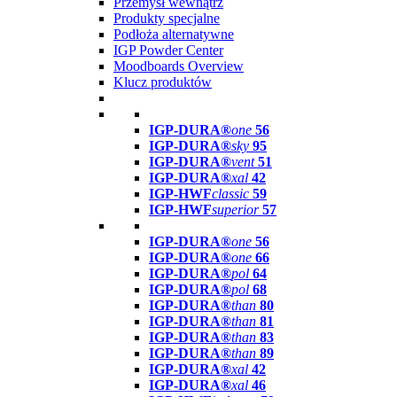
Przemysł wewnątrz
Produkty specjalne
Podłoża alternatywne
IGP Powder Center
Moodboards Overview
Klucz produktów
IGP-DURA®
one
56
IGP-DURA®
sky
95
IGP-DURA®
vent
51
IGP-DURA®
xal
42
IGP-HWF
classic
59
IGP-HWF
superior
57
IGP-DURA®
one
56
IGP-DURA®
one
66
IGP-DURA®
pol
64
IGP-DURA®
pol
68
IGP-DURA®
than
80
IGP-DURA®
than
81
IGP-DURA®
than
83
IGP-DURA®
than
89
IGP-DURA®
xal
42
IGP-DURA®
xal
46