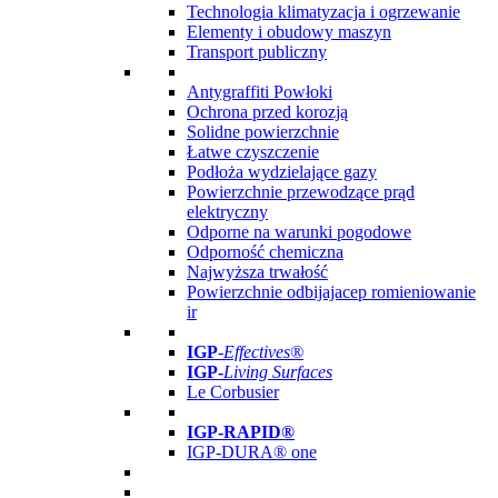
Technologia klimatyzacja i ogrzewanie
Elementy i obudowy maszyn
Transport publiczny
Antygraffiti Powłoki
Ochrona przed korozją
Solidne powierzchnie
Łatwe czyszczenie
Podłoża wydzielające gazy
Powierzchnie przewodzące prąd
elektryczny
Odporne na warunki pogodowe
Odporność chemiczna
Najwyższa trwałość
Powierzchnie odbijajacep romieniowanie
ir
IGP
-
Effectives®
IGP-
Living Surfaces
Le Corbusier
IGP-RAPID®
IGP-DURA® one