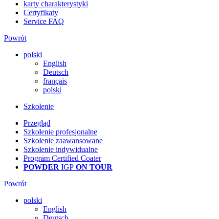
karty charakterystyki
Certyfikaty
Service FAQ
Powrót
polski
English
Deutsch
français
polski
Szkolenie
Przegląd
Szkolenie profesjonalne
Szkolenie zaawansowane
Szkolenie indywidualne
Program Certified Coater
POWDER
IGP
ON TOUR
Powrót
polski
English
Deutsch