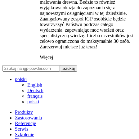
malowania drewna. Bedzie to również
wyjątkowa okazja do zapoznania się z
najnowszymi osiągnięciami w tej dziedzinie.
Zaangażowany zespół IGP osobiście będzie
towarzyszyć Państwu podczas całego
wydarzenia, zapewniając moc wrażeń oraz
specjalistyczną wiedzę. Liczba uczestników jest
celowo ograniczona do maksymalnie 30 osób.
Zarezerwuj miejsce już teraz!
Więcej
Szukaj
polski
English
Deutsch
français
polski
Produkty
Zastosowania
Referencje
Serwis
Szkolenie