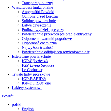
Transport publiczny
Właściwości funkcjonalne
Antygraffiti Powłoki
Ochrona przed korozją
Solidne powierzchnie
Łatwe czyszczenie
Podłoża wydzielające gazy
Powierzchnie przewodzące prąd elektryczny
Odporne na warunki pogodowe
Odporność chemiczna
Najwyższa trwałość
Powierzchnie odbijajacep romieniowanie ir
Estetyczne powierzchnie
IGP
-
Effectives®
IGP-
Living Surfaces
Le Corbusier
Trwałe farby proszkowe
IGP-RAPID®
IGP-DURA® one
Lakiery systemowe
Powrót
polski
English