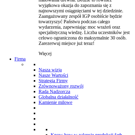
wyjątkowa okazja do zapoznania się z
najnowszymi osiągnięciami w tej dziedzinie.
Zaangażowany zespół IGP osobiście będzie
towarzyszyć Państwu podczas całego
wydarzenia, zapewniając moc wrażeń oraz
specjalistyczną wiedzę. Liczba uczestników jest
celowo ograniczona do maksymalnie 30 osób.
Zarezerwuj miejsce już teraz!
Więcej
Firma
Nasza wizja
Nasze Wartości
Strategia Firmy
Zrównoważony rozwój
Rada Nadzorcza
Globalna działalność
Kamienie milowe
Know-how w zakresie produkcji farb