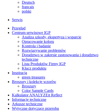
Deutsch
français
polski
Serwis
Przegląd
Centrum serwisowe IGP
Analiza szkody, ekspertyza i wsparcie
Opracowanie koloru
Kontrola i badanie
Rozwiązywanie problemów
Doradztwo w zakresie zastosowania i doradztwo
techniczne
Lista Produktów Firmy IGP
Klucz produktu
Inspiracja
green treasures
Broszury i kolekcje wzorów
Broszury
Color Sample Cards
Kalkulator ANALYZEit Reflect
Informacje techniczne
Arkusze techniczne
Wytyczne dotyczące przerobu