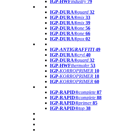
IGP-HWF
industry
79
IGP-DURA®
guard
32
IGP-DURA®
mix
33
IGP-DURA®
mix
39
IGP-DURA®
one
56
IGP-DURA®
one
66
IGP-DURA®
pox
02
IGP-
ANTIGRAFFITI
49
IGP-DURA®
cryl
40
IGP-DURA®
guard
32
IGP-HWF
thermofer
53
IGP-
KORROPRIMER
10
IGP-
KORROPRIMER
18
IGP-
KORROPRIMER
60
IGP-RAPID®
complete
87
IGP-RAPID®
complete
88
IGP-RAPID®
primer
85
IGP-RAPID®
top
38