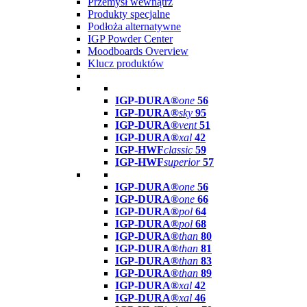
Przemysł wewnątrz
Produkty specjalne
Podłoża alternatywne
IGP Powder Center
Moodboards Overview
Klucz produktów
IGP-DURA®
one
56
IGP-DURA®
sky
95
IGP-DURA®
vent
51
IGP-DURA®
xal
42
IGP-HWF
classic
59
IGP-HWF
superior
57
IGP-DURA®
one
56
IGP-DURA®
one
66
IGP-DURA®
pol
64
IGP-DURA®
pol
68
IGP-DURA®
than
80
IGP-DURA®
than
81
IGP-DURA®
than
83
IGP-DURA®
than
89
IGP-DURA®
xal
42
IGP-DURA®
xal
46