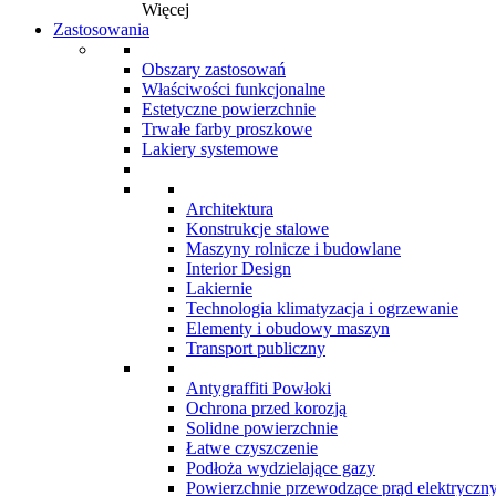
Więcej
Zastosowania
Obszary zastosowań
Właściwości funkcjonalne
Estetyczne powierzchnie
Trwałe farby proszkowe
Lakiery systemowe
Architektura
Konstrukcje stalowe
Maszyny rolnicze i budowlane
Interior Design
Lakiernie
Technologia klimatyzacja i ogrzewanie
Elementy i obudowy maszyn
Transport publiczny
Antygraffiti Powłoki
Ochrona przed korozją
Solidne powierzchnie
Łatwe czyszczenie
Podłoża wydzielające gazy
Powierzchnie przewodzące prąd elektryczn