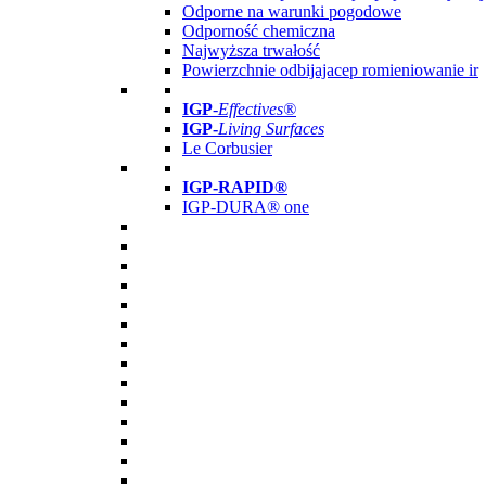
Odporne na warunki pogodowe
Odporność chemiczna
Najwyższa trwałość
Powierzchnie odbijajacep romieniowanie ir
IGP
-
Effectives®
IGP-
Living Surfaces
Le Corbusier
IGP-RAPID®
IGP-DURA® one