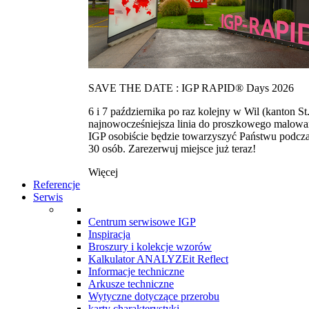
SAVE THE DATE : IGP RAPID® Days 2026
6 i 7 października po raz kolejny w Wil (kanton
najnowocześniejsza linia do proszkowego malowan
IGP osobiście będzie towarzyszyć Państwu podcza
30 osób. Zarezerwuj miejsce już teraz!
Więcej
Referencje
Serwis
Centrum serwisowe IGP
Inspiracja
Broszury i kolekcje wzorów
Kalkulator ANALYZEit Reflect
Informacje techniczne
Arkusze techniczne
Wytyczne dotyczące przerobu
karty charakterystyki