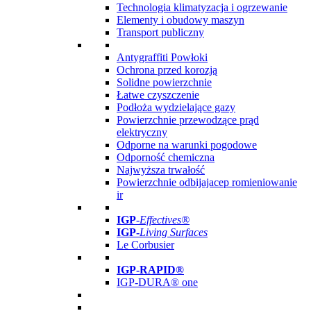
Technologia klimatyzacja i ogrzewanie
Elementy i obudowy maszyn
Transport publiczny
Antygraffiti Powłoki
Ochrona przed korozją
Solidne powierzchnie
Łatwe czyszczenie
Podłoża wydzielające gazy
Powierzchnie przewodzące prąd
elektryczny
Odporne na warunki pogodowe
Odporność chemiczna
Najwyższa trwałość
Powierzchnie odbijajacep romieniowanie
ir
IGP
-
Effectives®
IGP-
Living Surfaces
Le Corbusier
IGP-RAPID®
IGP-DURA® one