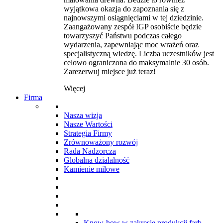
wyjątkowa okazja do zapoznania się z
najnowszymi osiągnięciami w tej dziedzinie.
Zaangażowany zespół IGP osobiście będzie
towarzyszyć Państwu podczas całego
wydarzenia, zapewniając moc wrażeń oraz
specjalistyczną wiedzę. Liczba uczestników jest
celowo ograniczona do maksymalnie 30 osób.
Zarezerwuj miejsce już teraz!
Więcej
Firma
Nasza wizja
Nasze Wartości
Strategia Firmy
Zrównoważony rozwój
Rada Nadzorcza
Globalna działalność
Kamienie milowe
Know-how w zakresie produkcji farb