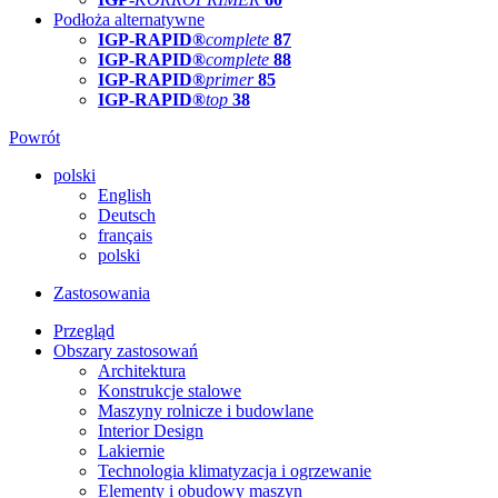
Podłoża alternatywne
IGP-RAPID®
complete
87
IGP-RAPID®
complete
88
IGP-RAPID®
primer
85
IGP-RAPID®
top
38
Powrót
polski
English
Deutsch
français
polski
Zastosowania
Przegląd
Obszary zastosowań
Architektura
Konstrukcje stalowe
Maszyny rolnicze i budowlane
Interior Design
Lakiernie
Technologia klimatyzacja i ogrzewanie
Elementy i obudowy maszyn