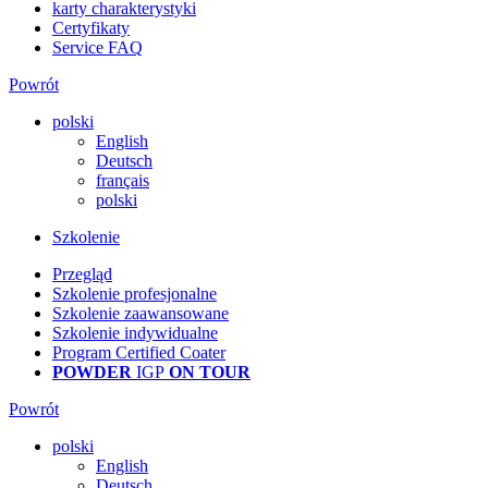
karty charakterystyki
Certyfikaty
Service FAQ
Powrót
polski
English
Deutsch
français
polski
Szkolenie
Przegląd
Szkolenie profesjonalne
Szkolenie zaawansowane
Szkolenie indywidualne
Program Certified Coater
POWDER
IGP
ON TOUR
Powrót
polski
English
Deutsch