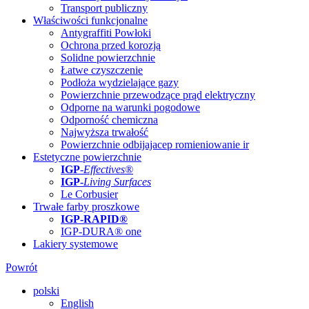
Transport publiczny
Właściwości funkcjonalne
Antygraffiti Powłoki
Ochrona przed korozją
Solidne powierzchnie
Łatwe czyszczenie
Podłoża wydzielające gazy
Powierzchnie przewodzące prąd elektryczny
Odporne na warunki pogodowe
Odporność chemiczna
Najwyższa trwałość
Powierzchnie odbijajacep romieniowanie ir
Estetyczne powierzchnie
IGP
-
Effectives®
IGP-
Living Surfaces
Le Corbusier
Trwałe farby proszkowe
IGP-RAPID®
IGP-DURA® one
Lakiery systemowe
Powrót
polski
English