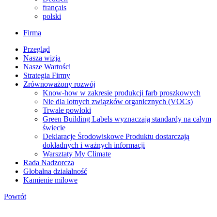
français
polski
Firma
Przegląd
Nasza wizja
Nasze Wartości
Strategia Firmy
Zrównoważony rozwój
Know-how w zakresie produkcji farb proszkowych
Nie dla lotnych związków organicznych (VOCs)
Trwałe powłoki
Green Building Labels wyznaczają standardy na całym
świecie
Deklaracje Środowiskowe Produktu dostarczają
dokładnych i ważnych informacji
Warsztaty My Climate
Rada Nadzorcza
Globalna działalność
Kamienie milowe
Powrót