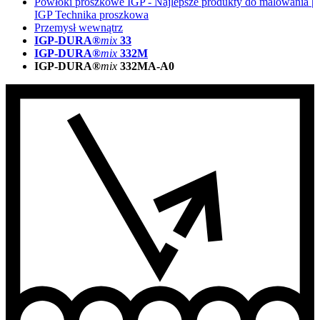
Powłoki proszkowe IGP - Najlepsze produkty do malowania |
IGP Technika proszkowa
Przemysł wewnątrz
IGP-DURA®
mix
33
IGP-DURA®
mix
332M
IGP-DURA®
mix
332MA-A0