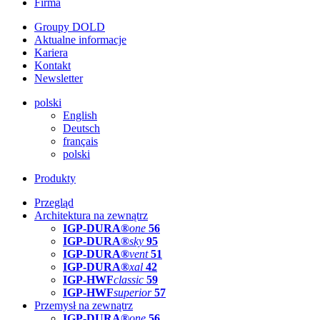
Firma
Groupy DOLD
Aktualne informacje
Kariera
Kontakt
Newsletter
polski
English
Deutsch
français
polski
Produkty
Przegląd
Architektura na zewnątrz
IGP-DURA®
one
56
IGP-DURA®
sky
95
IGP-DURA®
vent
51
IGP-DURA®
xal
42
IGP-HWF
classic
59
IGP-HWF
superior
57
Przemysł na zewnątrz
IGP-DURA®
one
56