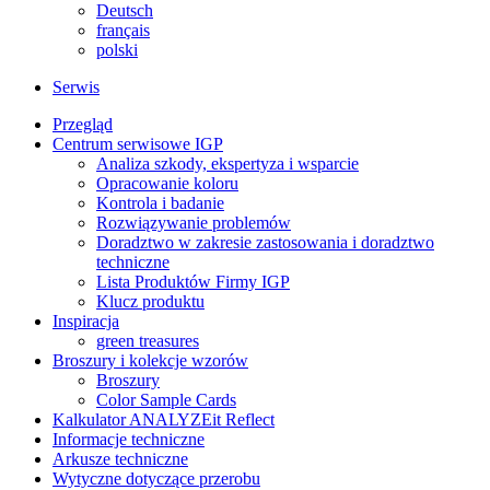
Deutsch
français
polski
Serwis
Przegląd
Centrum serwisowe IGP
Analiza szkody, ekspertyza i wsparcie
Opracowanie koloru
Kontrola i badanie
Rozwiązywanie problemów
Doradztwo w zakresie zastosowania i doradztwo
techniczne
Lista Produktów Firmy IGP
Klucz produktu
Inspiracja
green treasures
Broszury i kolekcje wzorów
Broszury
Color Sample Cards
Kalkulator ANALYZEit Reflect
Informacje techniczne
Arkusze techniczne
Wytyczne dotyczące przerobu