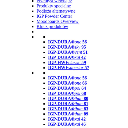
Przemysł wewnątrz
Produkty specjalne
Podłoża alternatywne
IGP Powder Center
Moodboards Overview
Klucz produktów
IGP-DURA®
one
56
IGP-DURA®
sky
95
IGP-DURA®
vent
51
IGP-DURA®
xal
42
IGP-HWF
classic
59
IGP-HWF
superior
57
IGP-DURA®
one
56
IGP-DURA®
one
66
IGP-DURA®
pol
64
IGP-DURA®
pol
68
IGP-DURA®
than
80
IGP-DURA®
than
81
IGP-DURA®
than
83
IGP-DURA®
than
89
IGP-DURA®
xal
42
IGP-DURA®
xal
46