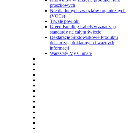
proszkowych
Nie dla lotnych związków organicznych
(VOCs)
Trwałe powłoki
Green Building Labels wyznaczają
standardy na całym świecie
Deklaracje Środowiskowe Produktu
dostarczają dokładnych i ważnych
informacji
Warsztaty My Climate