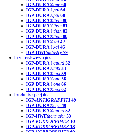
IGP-DURA®
one
66
IGP-DURA®
pol
64
IGP-DURA®
pol
68
IGP-DURA®
than
80
IGP-DURA®
than
81
IGP-DURA®
than
83
IGP-DURA®
than
89
IGP-DURA®
xal
42
IGP-DURA®
xal
46
IGP-HWF
industry
79
Przemysł wewnątrz
IGP-DURA®
guard
32
IGP-DURA®
mix
33
IGP-DURA®
mix
39
IGP-DURA®
one
56
IGP-DURA®
one
66
IGP-DURA®
pox
02
Produkty specjalne
IGP-
ANTIGRAFFITI
49
IGP-DURA®
cryl
40
IGP-DURA®
guard
32
IGP-HWF
thermofer
53
IGP-
KORROPRIMER
10
IGP-
KORROPRIMER
18
IGP-
KORROPRIMER
60