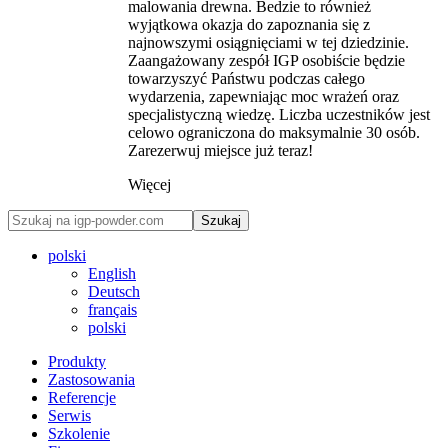
malowania drewna. Bedzie to również
wyjątkowa okazja do zapoznania się z
najnowszymi osiągnięciami w tej dziedzinie.
Zaangażowany zespół IGP osobiście będzie
towarzyszyć Państwu podczas całego
wydarzenia, zapewniając moc wrażeń oraz
specjalistyczną wiedzę. Liczba uczestników jest
celowo ograniczona do maksymalnie 30 osób.
Zarezerwuj miejsce już teraz!
Więcej
Szukaj
polski
English
Deutsch
français
polski
Produkty
Zastosowania
Referencje
Serwis
Szkolenie