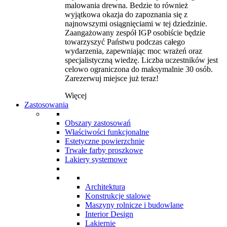
malowania drewna. Bedzie to również
wyjątkowa okazja do zapoznania się z
najnowszymi osiągnięciami w tej dziedzinie.
Zaangażowany zespół IGP osobiście będzie
towarzyszyć Państwu podczas całego
wydarzenia, zapewniając moc wrażeń oraz
specjalistyczną wiedzę. Liczba uczestników jest
celowo ograniczona do maksymalnie 30 osób.
Zarezerwuj miejsce już teraz!
Więcej
Zastosowania
Obszary zastosowań
Właściwości funkcjonalne
Estetyczne powierzchnie
Trwałe farby proszkowe
Lakiery systemowe
Architektura
Konstrukcje stalowe
Maszyny rolnicze i budowlane
Interior Design
Lakiernie