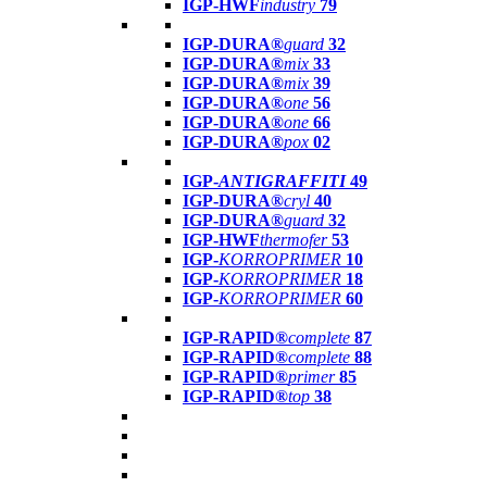
IGP-HWF
industry
79
IGP-DURA®
guard
32
IGP-DURA®
mix
33
IGP-DURA®
mix
39
IGP-DURA®
one
56
IGP-DURA®
one
66
IGP-DURA®
pox
02
IGP-
ANTIGRAFFITI
49
IGP-DURA®
cryl
40
IGP-DURA®
guard
32
IGP-HWF
thermofer
53
IGP-
KORROPRIMER
10
IGP-
KORROPRIMER
18
IGP-
KORROPRIMER
60
IGP-RAPID®
complete
87
IGP-RAPID®
complete
88
IGP-RAPID®
primer
85
IGP-RAPID®
top
38