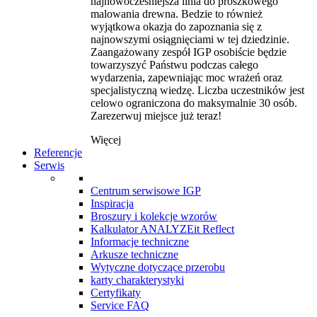
najnowocześniejsza linia do proszkowego
malowania drewna. Bedzie to również
wyjątkowa okazja do zapoznania się z
najnowszymi osiągnięciami w tej dziedzinie.
Zaangażowany zespół IGP osobiście będzie
towarzyszyć Państwu podczas całego
wydarzenia, zapewniając moc wrażeń oraz
specjalistyczną wiedzę. Liczba uczestników jest
celowo ograniczona do maksymalnie 30 osób.
Zarezerwuj miejsce już teraz!
Więcej
Referencje
Serwis
Centrum serwisowe IGP
Inspiracja
Broszury i kolekcje wzorów
Kalkulator ANALYZEit Reflect
Informacje techniczne
Arkusze techniczne
Wytyczne dotyczące przerobu
karty charakterystyki
Certyfikaty
Service FAQ