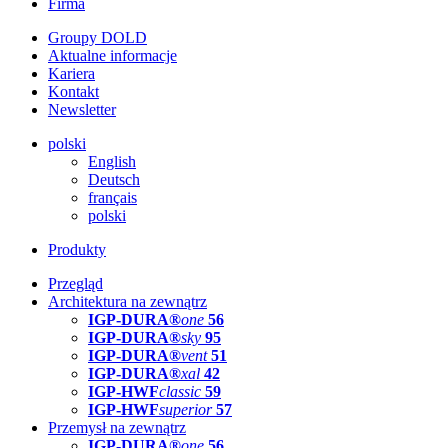
Firma
Groupy DOLD
Aktualne informacje
Kariera
Kontakt
Newsletter
polski
English
Deutsch
français
polski
Produkty
Przegląd
Architektura na zewnątrz
IGP-DURA®
one
56
IGP-DURA®
sky
95
IGP-DURA®
vent
51
IGP-DURA®
xal
42
IGP-HWF
classic
59
IGP-HWF
superior
57
Przemysł na zewnątrz
IGP-DURA®
one
56