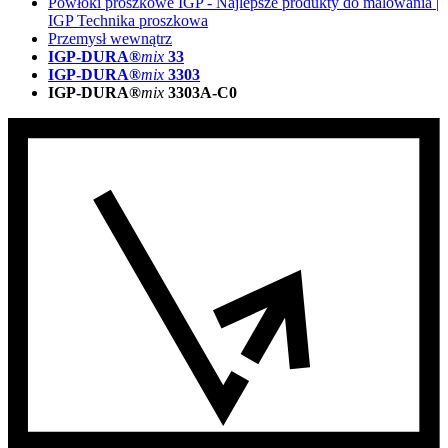
Powłoki proszkowe IGP - Najlepsze produkty do malowania |
IGP Technika proszkowa
Przemysł wewnątrz
IGP-DURA®
mix
33
IGP-DURA®
mix
3303
IGP-DURA®
mix
3303A-C0