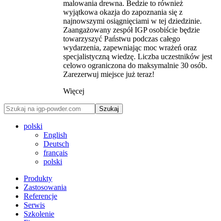
malowania drewna. Bedzie to również
wyjątkowa okazja do zapoznania się z
najnowszymi osiągnięciami w tej dziedzinie.
Zaangażowany zespół IGP osobiście będzie
towarzyszyć Państwu podczas całego
wydarzenia, zapewniając moc wrażeń oraz
specjalistyczną wiedzę. Liczba uczestników jest
celowo ograniczona do maksymalnie 30 osób.
Zarezerwuj miejsce już teraz!
Więcej
Szukaj
polski
English
Deutsch
français
polski
Produkty
Zastosowania
Referencje
Serwis
Szkolenie