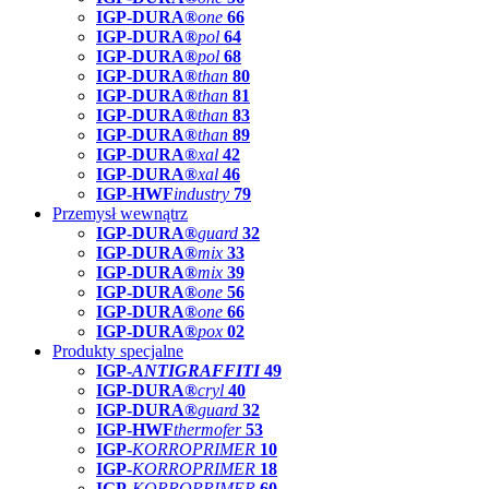
IGP-DURA®
one
66
IGP-DURA®
pol
64
IGP-DURA®
pol
68
IGP-DURA®
than
80
IGP-DURA®
than
81
IGP-DURA®
than
83
IGP-DURA®
than
89
IGP-DURA®
xal
42
IGP-DURA®
xal
46
IGP-HWF
industry
79
Przemysł wewnątrz
IGP-DURA®
guard
32
IGP-DURA®
mix
33
IGP-DURA®
mix
39
IGP-DURA®
one
56
IGP-DURA®
one
66
IGP-DURA®
pox
02
Produkty specjalne
IGP-
ANTIGRAFFITI
49
IGP-DURA®
cryl
40
IGP-DURA®
guard
32
IGP-HWF
thermofer
53
IGP-
KORROPRIMER
10
IGP-
KORROPRIMER
18
IGP-
KORROPRIMER
60