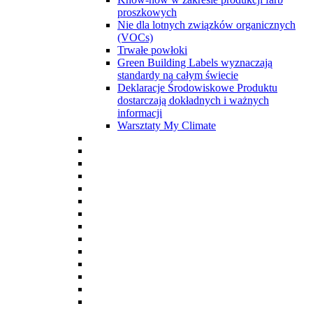
proszkowych
Nie dla lotnych związków organicznych
(VOCs)
Trwałe powłoki
Green Building Labels wyznaczają
standardy na całym świecie
Deklaracje Środowiskowe Produktu
dostarczają dokładnych i ważnych
informacji
Warsztaty My Climate