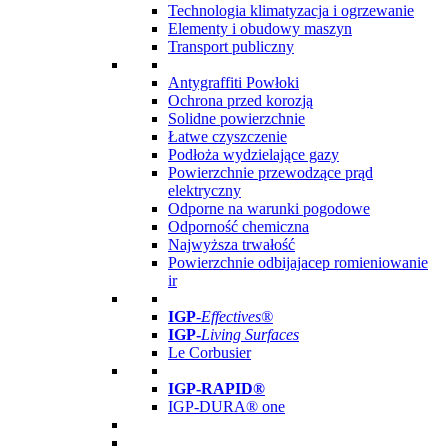
Technologia klimatyzacja i ogrzewanie
Elementy i obudowy maszyn
Transport publiczny
Antygraffiti Powłoki
Ochrona przed korozją
Solidne powierzchnie
Łatwe czyszczenie
Podłoża wydzielające gazy
Powierzchnie przewodzące prąd
elektryczny
Odporne na warunki pogodowe
Odporność chemiczna
Najwyższa trwałość
Powierzchnie odbijajacep romieniowanie
ir
IGP
-
Effectives®
IGP-
Living Surfaces
Le Corbusier
IGP-RAPID®
IGP-DURA® one