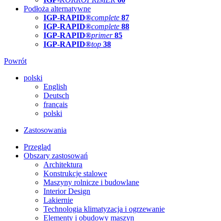
Podłoża alternatywne
IGP-RAPID®
complete
87
IGP-RAPID®
complete
88
IGP-RAPID®
primer
85
IGP-RAPID®
top
38
Powrót
polski
English
Deutsch
français
polski
Zastosowania
Przegląd
Obszary zastosowań
Architektura
Konstrukcje stalowe
Maszyny rolnicze i budowlane
Interior Design
Lakiernie
Technologia klimatyzacja i ogrzewanie
Elementy i obudowy maszyn