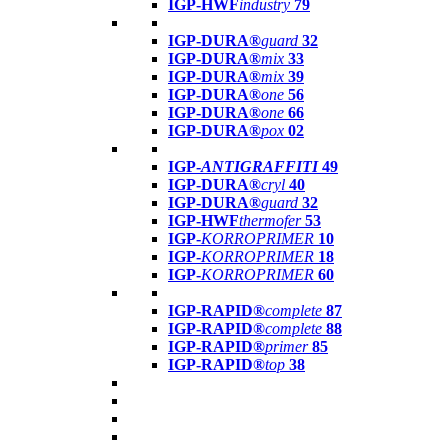
IGP-HWF
industry
79
IGP-DURA®
guard
32
IGP-DURA®
mix
33
IGP-DURA®
mix
39
IGP-DURA®
one
56
IGP-DURA®
one
66
IGP-DURA®
pox
02
IGP-
ANTIGRAFFITI
49
IGP-DURA®
cryl
40
IGP-DURA®
guard
32
IGP-HWF
thermofer
53
IGP-
KORROPRIMER
10
IGP-
KORROPRIMER
18
IGP-
KORROPRIMER
60
IGP-RAPID®
complete
87
IGP-RAPID®
complete
88
IGP-RAPID®
primer
85
IGP-RAPID®
top
38