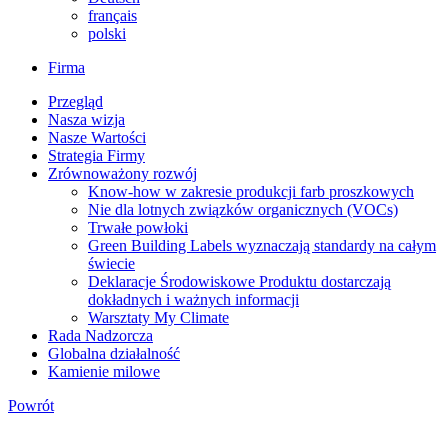
français
polski
Firma
Przegląd
Nasza wizja
Nasze Wartości
Strategia Firmy
Zrównoważony rozwój
Know-how w zakresie produkcji farb proszkowych
Nie dla lotnych związków organicznych (VOCs)
Trwałe powłoki
Green Building Labels wyznaczają standardy na całym
świecie
Deklaracje Środowiskowe Produktu dostarczają
dokładnych i ważnych informacji
Warsztaty My Climate
Rada Nadzorcza
Globalna działalność
Kamienie milowe
Powrót