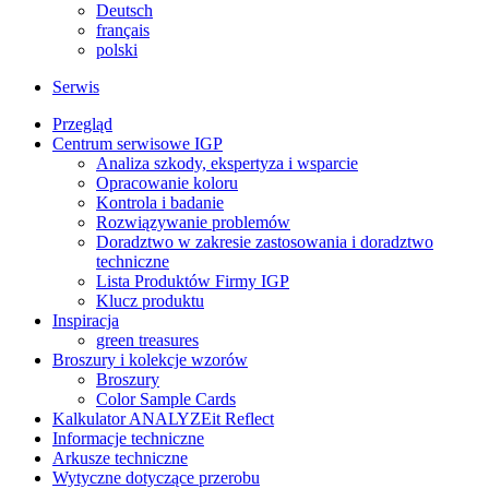
Deutsch
français
polski
Serwis
Przegląd
Centrum serwisowe IGP
Analiza szkody, ekspertyza i wsparcie
Opracowanie koloru
Kontrola i badanie
Rozwiązywanie problemów
Doradztwo w zakresie zastosowania i doradztwo
techniczne
Lista Produktów Firmy IGP
Klucz produktu
Inspiracja
green treasures
Broszury i kolekcje wzorów
Broszury
Color Sample Cards
Kalkulator ANALYZEit Reflect
Informacje techniczne
Arkusze techniczne
Wytyczne dotyczące przerobu