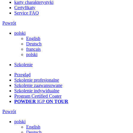
karty charakterystyki
Certyfikaty
Service FAQ
Powrót
polski
English
Deutsch
français
polski
Szkolenie
Przegląd
Szkolenie profesjonalne
Szkolenie zaawansowane
Szkolenie indywidualne
Program Certified Coater
POWDER
IGP
ON TOUR
Powrót
polski
English
Deutsch