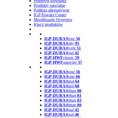
Przemysł wewnątrz
Produkty specjalne
Podłoża alternatywne
IGP Powder Center
Moodboards Overview
Klucz produktów
IGP-DURA®
one
56
IGP-DURA®
sky
95
IGP-DURA®
vent
51
IGP-DURA®
xal
42
IGP-HWF
classic
59
IGP-HWF
superior
57
IGP-DURA®
one
56
IGP-DURA®
one
66
IGP-DURA®
pol
64
IGP-DURA®
pol
68
IGP-DURA®
than
80
IGP-DURA®
than
81
IGP-DURA®
than
83
IGP-DURA®
than
89
IGP-DURA®
xal
42
IGP-DURA®
xal
46