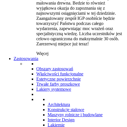
malowania drewna. Bedzie to również
wyjątkowa okazja do zapoznania się z
najnowszymi osiągnięciami w tej dziedzinie.
Zaangażowany zespół IGP osobiście będzie
towarzyszyć Państwu podczas całego
wydarzenia, zapewniając moc wrażeń oraz
specjalistyczną wiedzę. Liczba uczestników jest
celowo ograniczona do maksymalnie 30 osób.
Zarezerwuj miejsce już teraz!
Więcej
Zastosowania
Obszary zastosowań
Właściwości funkcjonalne
Estetyczne powierzchnie
Trwałe farby proszkowe
Lakiery systemowe
Architektura
Konstrukcje stalowe
Maszyny rolnicze i budowlane
Interior Design
Lakiernie