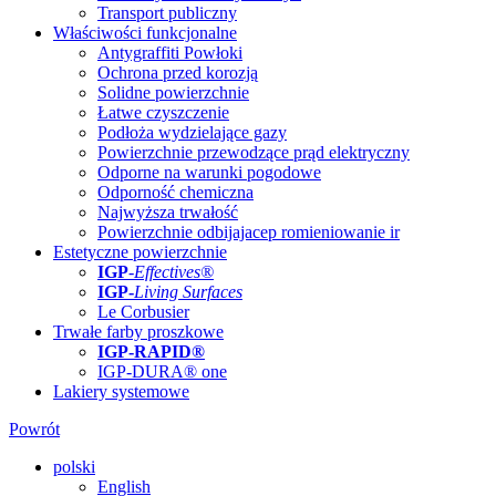
Transport publiczny
Właściwości funkcjonalne
Antygraffiti Powłoki
Ochrona przed korozją
Solidne powierzchnie
Łatwe czyszczenie
Podłoża wydzielające gazy
Powierzchnie przewodzące prąd elektryczny
Odporne na warunki pogodowe
Odporność chemiczna
Najwyższa trwałość
Powierzchnie odbijajacep romieniowanie ir
Estetyczne powierzchnie
IGP
-
Effectives®
IGP-
Living Surfaces
Le Corbusier
Trwałe farby proszkowe
IGP-RAPID®
IGP-DURA® one
Lakiery systemowe
Powrót
polski
English