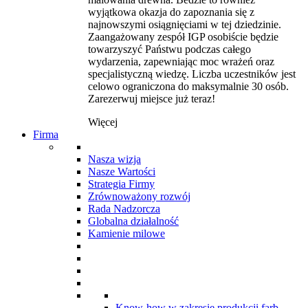
wyjątkowa okazja do zapoznania się z
najnowszymi osiągnięciami w tej dziedzinie.
Zaangażowany zespół IGP osobiście będzie
towarzyszyć Państwu podczas całego
wydarzenia, zapewniając moc wrażeń oraz
specjalistyczną wiedzę. Liczba uczestników jest
celowo ograniczona do maksymalnie 30 osób.
Zarezerwuj miejsce już teraz!
Więcej
Firma
Nasza wizja
Nasze Wartości
Strategia Firmy
Zrównoważony rozwój
Rada Nadzorcza
Globalna działalność
Kamienie milowe
Know-how w zakresie produkcji farb