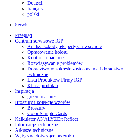
Deutsch
français
polski
Serwis
Przegląd
Centrum serwisowe IGP
Analiza szkody, ekspertyza i wsparcie
Opracowanie koloru
Kontrola i badanie
Rozwiązywanie problemów
Doradztwo w zakresie zastosowania i doradztwo
techniczne
Lista Produktów Firmy IGP
Klucz produktu
Inspiracja
green treasures
Broszury i kolekcje wzorów
Broszury
Color Sample Cards
Kalkulator ANALYZEit Reflect
Informacje techniczne
Arkusze techniczne
Wytyczne dotyczące przerobu