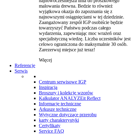
najnowocześniejsza linia do proszkowego
malowania drewna. Bedzie to również
wyjątkowa okazja do zapoznania się z
najnowszymi osiągnięciami w tej dziedzinie.
Zaangażowany zespół IGP osobiście będzie
towarzyszyć Państwu podczas całego
wydarzenia, zapewniając moc wrażeń oraz
specjalistyczną wiedzę. Liczba uczestników jest
celowo ograniczona do maksymalnie 30 osób.
Zarezerwuj miejsce już teraz!
Więcej
Referencje
Serwis
Centrum serwisowe IGP
Inspiracja
Broszury i kolekcje wzorów
Kalkulator ANALYZEit Reflect
Informacje techniczne
Arkusze techniczne
Wytyczne dotyczące przerobu
karty charakterystyki
Certyfikaty
Service FAQ