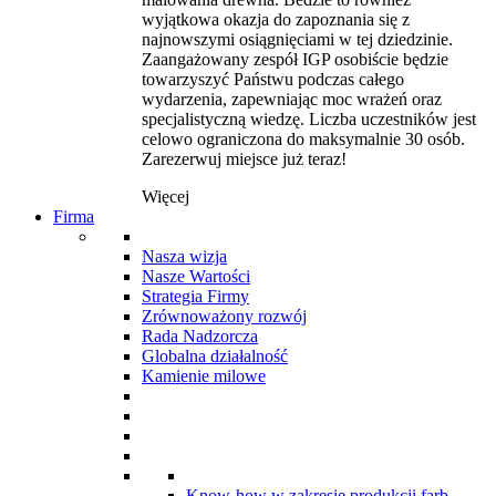
wyjątkowa okazja do zapoznania się z
najnowszymi osiągnięciami w tej dziedzinie.
Zaangażowany zespół IGP osobiście będzie
towarzyszyć Państwu podczas całego
wydarzenia, zapewniając moc wrażeń oraz
specjalistyczną wiedzę. Liczba uczestników jest
celowo ograniczona do maksymalnie 30 osób.
Zarezerwuj miejsce już teraz!
Więcej
Firma
Nasza wizja
Nasze Wartości
Strategia Firmy
Zrównoważony rozwój
Rada Nadzorcza
Globalna działalność
Kamienie milowe
Know-how w zakresie produkcji farb