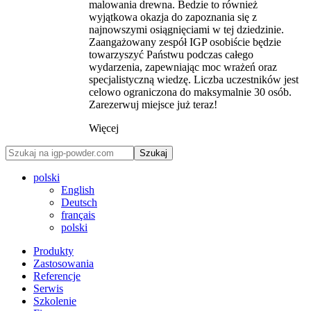
malowania drewna. Bedzie to również
wyjątkowa okazja do zapoznania się z
najnowszymi osiągnięciami w tej dziedzinie.
Zaangażowany zespół IGP osobiście będzie
towarzyszyć Państwu podczas całego
wydarzenia, zapewniając moc wrażeń oraz
specjalistyczną wiedzę. Liczba uczestników jest
celowo ograniczona do maksymalnie 30 osób.
Zarezerwuj miejsce już teraz!
Więcej
Szukaj
polski
English
Deutsch
français
polski
Produkty
Zastosowania
Referencje
Serwis
Szkolenie