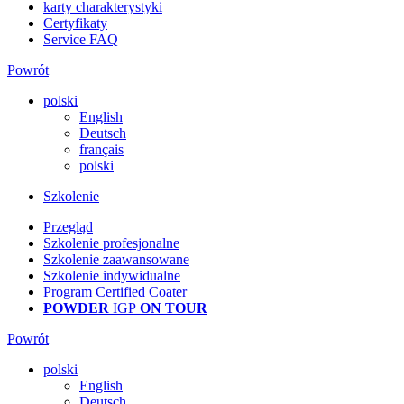
karty charakterystyki
Certyfikaty
Service FAQ
Powrót
polski
English
Deutsch
français
polski
Szkolenie
Przegląd
Szkolenie profesjonalne
Szkolenie zaawansowane
Szkolenie indywidualne
Program Certified Coater
POWDER
IGP
ON TOUR
Powrót
polski
English
Deutsch