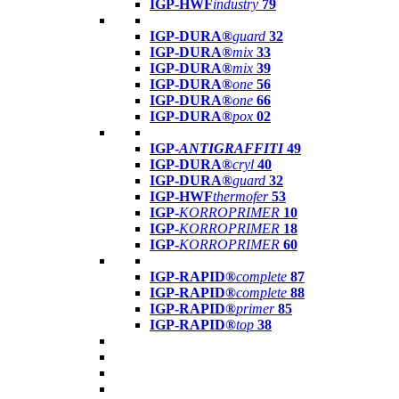
IGP-HWF
industry
79
IGP-DURA®
guard
32
IGP-DURA®
mix
33
IGP-DURA®
mix
39
IGP-DURA®
one
56
IGP-DURA®
one
66
IGP-DURA®
pox
02
IGP-
ANTIGRAFFITI
49
IGP-DURA®
cryl
40
IGP-DURA®
guard
32
IGP-HWF
thermofer
53
IGP-
KORROPRIMER
10
IGP-
KORROPRIMER
18
IGP-
KORROPRIMER
60
IGP-RAPID®
complete
87
IGP-RAPID®
complete
88
IGP-RAPID®
primer
85
IGP-RAPID®
top
38