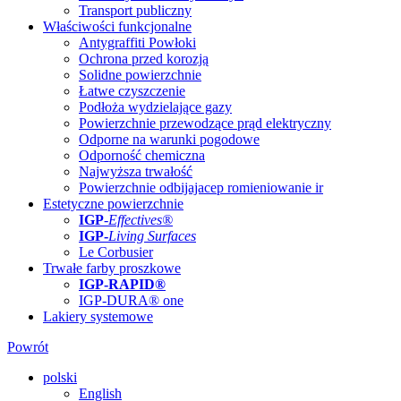
Transport publiczny
Właściwości funkcjonalne
Antygraffiti Powłoki
Ochrona przed korozją
Solidne powierzchnie
Łatwe czyszczenie
Podłoża wydzielające gazy
Powierzchnie przewodzące prąd elektryczny
Odporne na warunki pogodowe
Odporność chemiczna
Najwyższa trwałość
Powierzchnie odbijajacep romieniowanie ir
Estetyczne powierzchnie
IGP
-
Effectives®
IGP-
Living Surfaces
Le Corbusier
Trwałe farby proszkowe
IGP-RAPID®
IGP-DURA® one
Lakiery systemowe
Powrót
polski
English