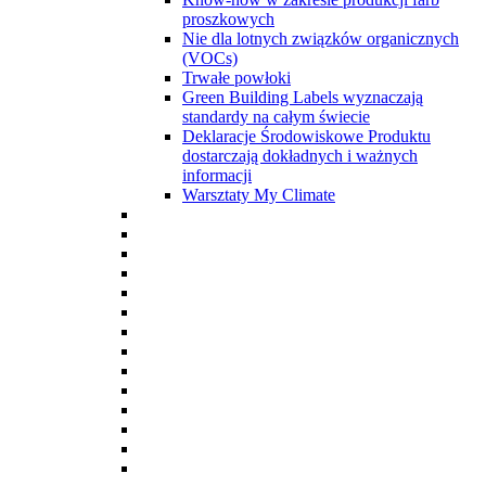
proszkowych
Nie dla lotnych związków organicznych
(VOCs)
Trwałe powłoki
Green Building Labels wyznaczają
standardy na całym świecie
Deklaracje Środowiskowe Produktu
dostarczają dokładnych i ważnych
informacji
Warsztaty My Climate