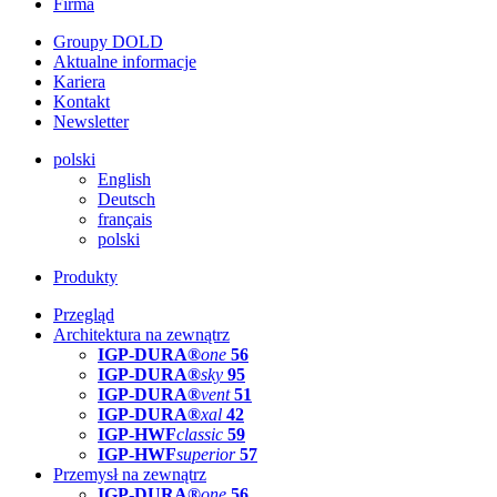
Firma
Groupy DOLD
Aktualne informacje
Kariera
Kontakt
Newsletter
polski
English
Deutsch
français
polski
Produkty
Przegląd
Architektura na zewnątrz
IGP-DURA®
one
56
IGP-DURA®
sky
95
IGP-DURA®
vent
51
IGP-DURA®
xal
42
IGP-HWF
classic
59
IGP-HWF
superior
57
Przemysł na zewnątrz
IGP-DURA®
one
56