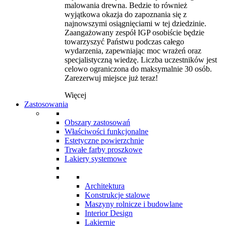
malowania drewna. Bedzie to również
wyjątkowa okazja do zapoznania się z
najnowszymi osiągnięciami w tej dziedzinie.
Zaangażowany zespół IGP osobiście będzie
towarzyszyć Państwu podczas całego
wydarzenia, zapewniając moc wrażeń oraz
specjalistyczną wiedzę. Liczba uczestników jest
celowo ograniczona do maksymalnie 30 osób.
Zarezerwuj miejsce już teraz!
Więcej
Zastosowania
Obszary zastosowań
Właściwości funkcjonalne
Estetyczne powierzchnie
Trwałe farby proszkowe
Lakiery systemowe
Architektura
Konstrukcje stalowe
Maszyny rolnicze i budowlane
Interior Design
Lakiernie