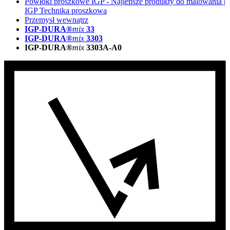
Powłoki proszkowe IGP - Najlepsze produkty do malowania |
IGP Technika proszkowa
Przemysł wewnątrz
IGP-DURA®
mix
33
IGP-DURA®
mix
3303
IGP-DURA®
mix
3303A-A0