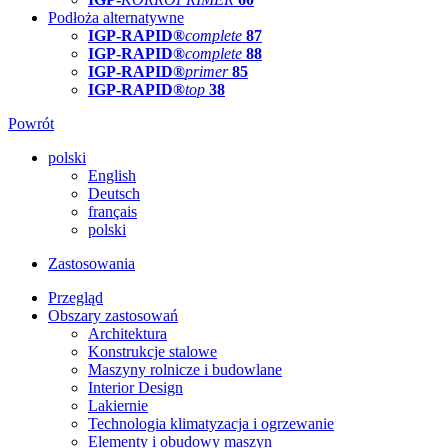
Podłoża alternatywne
IGP-RAPID®
complete
87
IGP-RAPID®
complete
88
IGP-RAPID®
primer
85
IGP-RAPID®
top
38
Powrót
polski
English
Deutsch
français
polski
Zastosowania
Przegląd
Obszary zastosowań
Architektura
Konstrukcje stalowe
Maszyny rolnicze i budowlane
Interior Design
Lakiernie
Technologia klimatyzacja i ogrzewanie
Elementy i obudowy maszyn