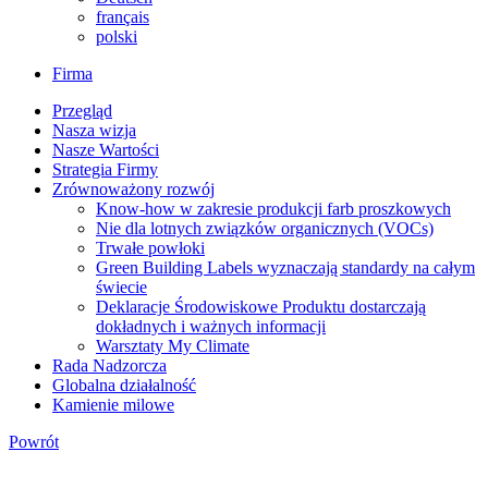
français
polski
Firma
Przegląd
Nasza wizja
Nasze Wartości
Strategia Firmy
Zrównoważony rozwój
Know-how w zakresie produkcji farb proszkowych
Nie dla lotnych związków organicznych (VOCs)
Trwałe powłoki
Green Building Labels wyznaczają standardy na całym
świecie
Deklaracje Środowiskowe Produktu dostarczają
dokładnych i ważnych informacji
Warsztaty My Climate
Rada Nadzorcza
Globalna działalność
Kamienie milowe
Powrót