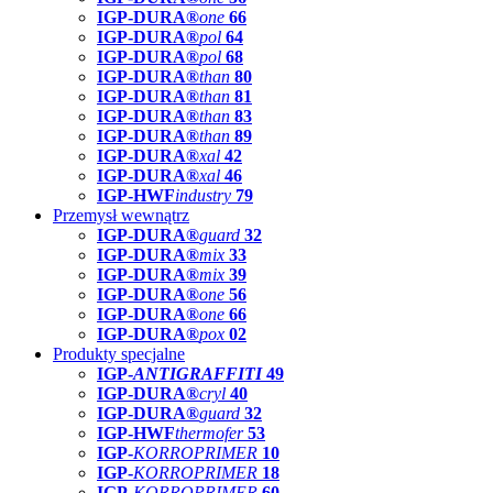
IGP-DURA®
one
66
IGP-DURA®
pol
64
IGP-DURA®
pol
68
IGP-DURA®
than
80
IGP-DURA®
than
81
IGP-DURA®
than
83
IGP-DURA®
than
89
IGP-DURA®
xal
42
IGP-DURA®
xal
46
IGP-HWF
industry
79
Przemysł wewnątrz
IGP-DURA®
guard
32
IGP-DURA®
mix
33
IGP-DURA®
mix
39
IGP-DURA®
one
56
IGP-DURA®
one
66
IGP-DURA®
pox
02
Produkty specjalne
IGP-
ANTIGRAFFITI
49
IGP-DURA®
cryl
40
IGP-DURA®
guard
32
IGP-HWF
thermofer
53
IGP-
KORROPRIMER
10
IGP-
KORROPRIMER
18
IGP-
KORROPRIMER
60