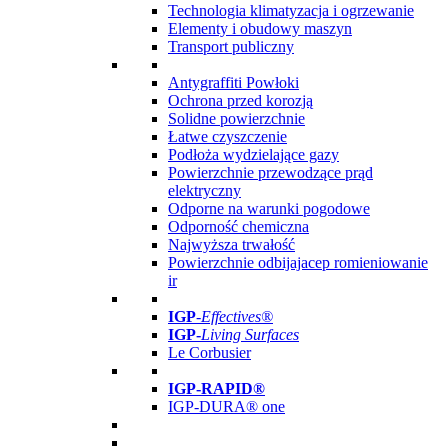
Technologia klimatyzacja i ogrzewanie
Elementy i obudowy maszyn
Transport publiczny
Antygraffiti Powłoki
Ochrona przed korozją
Solidne powierzchnie
Łatwe czyszczenie
Podłoża wydzielające gazy
Powierzchnie przewodzące prąd
elektryczny
Odporne na warunki pogodowe
Odporność chemiczna
Najwyższa trwałość
Powierzchnie odbijajacep romieniowanie
ir
IGP
-
Effectives®
IGP-
Living Surfaces
Le Corbusier
IGP-RAPID®
IGP-DURA® one