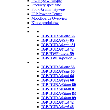
Przemysł wewnątrz
Produkty specjalne
Podłoża alternatywne
IGP Powder Center
Moodboards Overview
Klucz produktów
IGP-DURA®
one
56
IGP-DURA®
sky
95
IGP-DURA®
vent
51
IGP-DURA®
xal
42
IGP-HWF
classic
59
IGP-HWF
superior
57
IGP-DURA®
one
56
IGP-DURA®
one
66
IGP-DURA®
pol
64
IGP-DURA®
pol
68
IGP-DURA®
than
80
IGP-DURA®
than
81
IGP-DURA®
than
83
IGP-DURA®
than
89
IGP-DURA®
xal
42
IGP-DURA®
xal
46