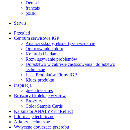
Deutsch
français
polski
Serwis
Przegląd
Centrum serwisowe IGP
Analiza szkody, ekspertyza i wsparcie
Opracowanie koloru
Kontrola i badanie
Rozwiązywanie problemów
Doradztwo w zakresie zastosowania i doradztwo
techniczne
Lista Produktów Firmy IGP
Klucz produktu
Inspiracja
green treasures
Broszury i kolekcje wzorów
Broszury
Color Sample Cards
Kalkulator ANALYZEit Reflect
Informacje techniczne
Arkusze techniczne
Wytyczne dotyczące przerobu