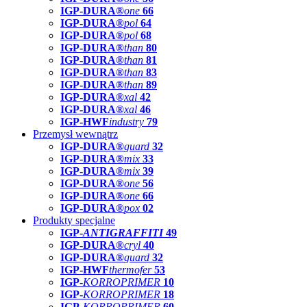
IGP-DURA®
one
66
IGP-DURA®
pol
64
IGP-DURA®
pol
68
IGP-DURA®
than
80
IGP-DURA®
than
81
IGP-DURA®
than
83
IGP-DURA®
than
89
IGP-DURA®
xal
42
IGP-DURA®
xal
46
IGP-HWF
industry
79
Przemysł wewnątrz
IGP-DURA®
guard
32
IGP-DURA®
mix
33
IGP-DURA®
mix
39
IGP-DURA®
one
56
IGP-DURA®
one
66
IGP-DURA®
pox
02
Produkty specjalne
IGP-
ANTIGRAFFITI
49
IGP-DURA®
cryl
40
IGP-DURA®
guard
32
IGP-HWF
thermofer
53
IGP-
KORROPRIMER
10
IGP-
KORROPRIMER
18
IGP-
KORROPRIMER
60