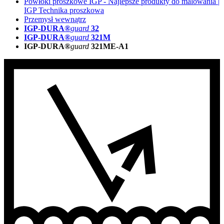
Powłoki proszkowe IGP - Najlepsze produkty do malowania |
IGP Technika proszkowa
Przemysł wewnątrz
IGP-DURA®
guard
32
IGP-DURA®
guard
321M
IGP-DURA®
guard
321ME-A1