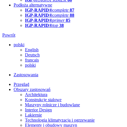
Podłoża alternatywne
IGP-RAPID®
complete
87
IGP-RAPID®
complete
88
IGP-RAPID®
primer
85
IGP-RAPID®
top
38
Powrót
polski
English
Deutsch
français
polski
Zastosowania
Przegląd
Obszary zastosowań
Architektura
Konstrukcje stalowe
Maszyny rolnicze i budowlane
Interior Design
Lakiernie
Technologia klimatyzacja i ogrzewanie
Elementy i obudowy maszyn