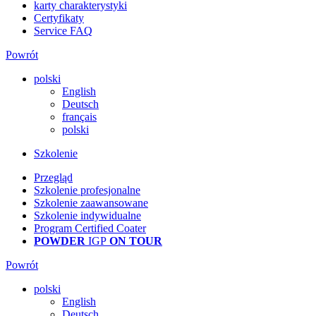
karty charakterystyki
Certyfikaty
Service FAQ
Powrót
polski
English
Deutsch
français
polski
Szkolenie
Przegląd
Szkolenie profesjonalne
Szkolenie zaawansowane
Szkolenie indywidualne
Program Certified Coater
POWDER
IGP
ON TOUR
Powrót
polski
English
Deutsch