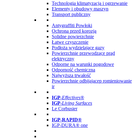
Technologia klimatyzacja i ogrzewanie
Elementy i obudowy maszyn
Transport publiczny
Antygraffiti Powłoki
Ochrona przed korozją
Solidne powierzchnie
Łatwe czyszczenie
Podłoża wydzielające gazy
Powierzchnie przewodzące prąd
elektryczny
Odporne na warunki pogodowe
Odporność chemiczna
Najwyższa trwałość
Powierzchnie odbijajacep romieniowanie
ir
IGP
-
Effectives®
IGP-
Living Surfaces
Le Corbusier
IGP-RAPID®
IGP-DURA® one