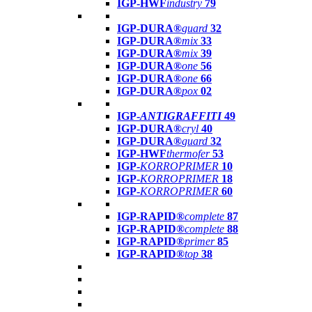
IGP-HWF
industry
79
IGP-DURA®
guard
32
IGP-DURA®
mix
33
IGP-DURA®
mix
39
IGP-DURA®
one
56
IGP-DURA®
one
66
IGP-DURA®
pox
02
IGP-
ANTIGRAFFITI
49
IGP-DURA®
cryl
40
IGP-DURA®
guard
32
IGP-HWF
thermofer
53
IGP-
KORROPRIMER
10
IGP-
KORROPRIMER
18
IGP-
KORROPRIMER
60
IGP-RAPID®
complete
87
IGP-RAPID®
complete
88
IGP-RAPID®
primer
85
IGP-RAPID®
top
38