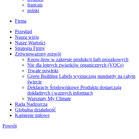
français
polski
Firma
Przegląd
Nasza wizja
Nasze Wartości
Strategia Firmy
Zrównoważony rozwój
Know-how w zakresie produkcji farb proszkowych
Nie dla lotnych związków organicznych (VOCs)
Trwałe powłoki
Green Building Labels wyznaczają standardy na całym
świecie
Deklaracje Środowiskowe Produktu dostarczają
dokładnych i ważnych informacji
Warsztaty My Climate
Rada Nadzorcza
Globalna działalność
Kamienie milowe
Powrót