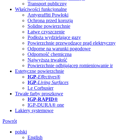
Transport publiczny
Właściwości funkcjonalne
Antygraffiti Powłoki
Ochrona przed korozją
Solidne powierzchnie
Łatwe czyszczenie
Podłoża wydzielające gazy
Powierzchnie przewodzące prąd elektryczny
Odporne na warunki pogodowe
Odporność chemiczna
Najwyższa trwałość
Powierzchnie odbijajacep romieniowanie ir
Estetyczne powierzchnie
IGP
-
Effectives®
IGP-
Living Surfaces
Le Corbusier
Trwałe farby proszkowe
IGP-RAPID®
IGP-DURA® one
Lakiery systemowe
Powrót
polski
English