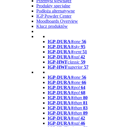
Przemysł wewnątrz
Produkty specjalne
Podłoża alternatywne
IGP Powder Center
Moodboards Overview
Klucz produktów
IGP-DURA®
one
56
IGP-DURA®
sky
95
IGP-DURA®
vent
51
IGP-DURA®
xal
42
IGP-HWF
classic
59
IGP-HWF
superior
57
IGP-DURA®
one
56
IGP-DURA®
one
66
IGP-DURA®
pol
64
IGP-DURA®
pol
68
IGP-DURA®
than
80
IGP-DURA®
than
81
IGP-DURA®
than
83
IGP-DURA®
than
89
IGP-DURA®
xal
42
IGP-DURA®
xal
46