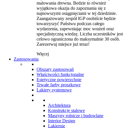
malowania drewna. Bedzie to również
wyjątkowa okazja do zapoznania się z
najnowszymi osiągnięciami w tej dziedzinie.
Zaangażowany zespół IGP osobiście będzie
towarzyszyć Państwu podczas całego
wydarzenia, zapewniając moc wrażeń oraz
specjalistyczną wiedzę. Liczba uczestników jest
celowo ograniczona do maksymalnie 30 osób.
Zarezerwuj miejsce już teraz!
Więcej
Zastosowania
Obszary zastosowań
Właściwości funkcjonalne
Estetyczne powierzchnie
Trwałe farby proszkowe
Lakiery systemowe
Architektura
Konstrukcje stalowe
Maszyny rolnicze i budowlane
Interior Design
Lakiernie