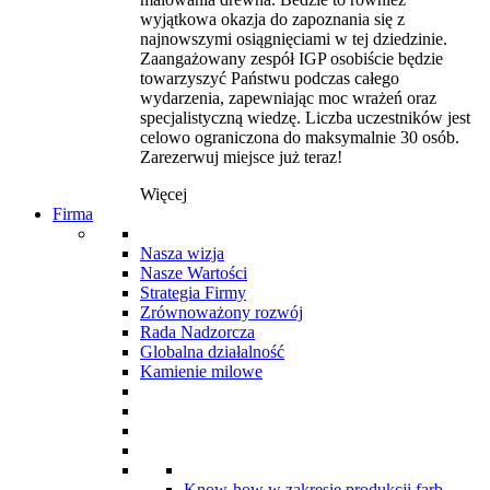
wyjątkowa okazja do zapoznania się z
najnowszymi osiągnięciami w tej dziedzinie.
Zaangażowany zespół IGP osobiście będzie
towarzyszyć Państwu podczas całego
wydarzenia, zapewniając moc wrażeń oraz
specjalistyczną wiedzę. Liczba uczestników jest
celowo ograniczona do maksymalnie 30 osób.
Zarezerwuj miejsce już teraz!
Więcej
Firma
Nasza wizja
Nasze Wartości
Strategia Firmy
Zrównoważony rozwój
Rada Nadzorcza
Globalna działalność
Kamienie milowe
Know-how w zakresie produkcji farb