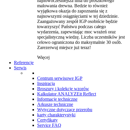
najnowocześniejsza linia do proszkowego
malowania drewna. Bedzie to również
wyjątkowa okazja do zapoznania się z
najnowszymi osiągnięciami w tej dziedzinie.
Zaangażowany zespół IGP osobiście będzie
towarzyszyć Państwu podczas całego
wydarzenia, zapewniając moc wrażeń oraz
specjalistyczną wiedzę. Liczba uczestników jest
celowo ograniczona do maksymalnie 30 osób.
Zarezerwuj miejsce już teraz!
Więcej
Referencje
Serwis
Centrum serwisowe IGP
Inspiracja
Broszury i kolekcje wzorów
Kalkulator ANALYZEit Reflect
Informacje techniczne
Arkusze techniczne
Wytyczne dotyczące przerobu
karty charakterystyki
Certyfikaty
Service FAQ