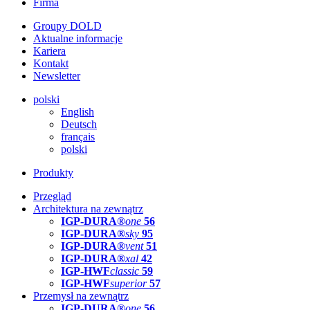
Firma
Groupy DOLD
Aktualne informacje
Kariera
Kontakt
Newsletter
polski
English
Deutsch
français
polski
Produkty
Przegląd
Architektura na zewnątrz
IGP-DURA®
one
56
IGP-DURA®
sky
95
IGP-DURA®
vent
51
IGP-DURA®
xal
42
IGP-HWF
classic
59
IGP-HWF
superior
57
Przemysł na zewnątrz
IGP-DURA®
one
56