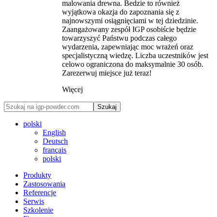
malowania drewna. Bedzie to również
wyjątkowa okazja do zapoznania się z
najnowszymi osiągnięciami w tej dziedzinie.
Zaangażowany zespół IGP osobiście będzie
towarzyszyć Państwu podczas całego
wydarzenia, zapewniając moc wrażeń oraz
specjalistyczną wiedzę. Liczba uczestników jest
celowo ograniczona do maksymalnie 30 osób.
Zarezerwuj miejsce już teraz!
Więcej
Szukaj
polski
English
Deutsch
français
polski
Produkty
Zastosowania
Referencje
Serwis
Szkolenie