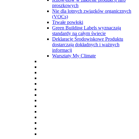
proszkowych
Nie dla lotnych związków organicznych
(VOCs)
Trwałe powłoki
Green Building Labels wyznaczają
standardy na całym świecie
Deklaracje Środowiskowe Produktu
dostarczają dokładnych i ważnych
informacji
Warsztaty My Climate