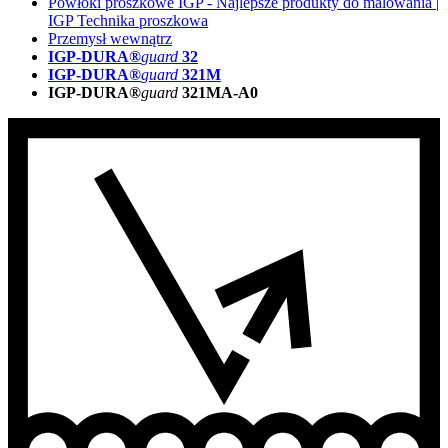
Powłoki proszkowe IGP - Najlepsze produkty do malowania |
IGP Technika proszkowa
Przemysł wewnątrz
IGP-DURA®
guard
32
IGP-DURA®
guard
321M
IGP-DURA®
guard
321MA-A0