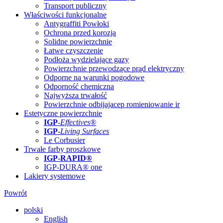
Transport publiczny
Właściwości funkcjonalne
Antygraffiti Powłoki
Ochrona przed korozją
Solidne powierzchnie
Łatwe czyszczenie
Podłoża wydzielające gazy
Powierzchnie przewodzące prąd elektryczny
Odporne na warunki pogodowe
Odporność chemiczna
Najwyższa trwałość
Powierzchnie odbijajacep romieniowanie ir
Estetyczne powierzchnie
IGP
-
Effectives®
IGP-
Living Surfaces
Le Corbusier
Trwałe farby proszkowe
IGP-RAPID®
IGP-DURA® one
Lakiery systemowe
Powrót
polski
English