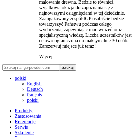
malowania drewna. Bedzie to również
wyjątkowa okazja do zapoznania się z
najnowszymi osiągnięciami w tej dziedzinie.
Zaangażowany zespół IGP osobiście będzie
towarzyszyć Państwu podczas całego
wydarzenia, zapewniając moc wrażeń oraz
specjalistyczną wiedzę. Liczba uczestników jest
celowo ograniczona do maksymalnie 30 osób.
Zarezerwuj miejsce już teraz!
Więcej
Szukaj
polski
English
Deutsch
français
polski
Produkty
Zastosowania
Referencje
Serwis
Szkolenie