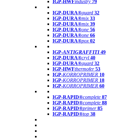
IGP-HWF
industry
79
IGP-DURA®
guard
32
IGP-DURA®
mix
33
IGP-DURA®
mix
39
IGP-DURA®
one
56
IGP-DURA®
one
66
IGP-DURA®
pox
02
IGP-
ANTIGRAFFITI
49
IGP-DURA®
cryl
40
IGP-DURA®
guard
32
IGP-HWF
thermofer
53
IGP-
KORROPRIMER
10
IGP-
KORROPRIMER
18
IGP-
KORROPRIMER
60
IGP-RAPID®
complete
87
IGP-RAPID®
complete
88
IGP-RAPID®
primer
85
IGP-RAPID®
top
38