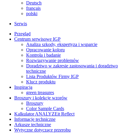
Deutsch
français
polski
Serwis
Przegląd
Centrum serwisowe IGP
Analiza szkody, ekspertyza i wsparcie
Opracowanie koloru
Kontrola i badanie
Rozwiązywanie problemów
Doradztwo w zakresie zastosowania i doradztwo
techniczne
Lista Produktów Firmy IGP
Klucz produktu
Inspiracja
green treasures
Broszury i kolekcje wzorów
Broszury
Color Sample Cards
Kalkulator ANALYZEit Reflect
Informacje techniczne
Arkusze techniczne
Wytyczne dotyczące przerobu