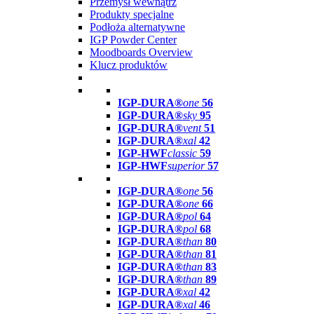
Przemysł wewnątrz
Produkty specjalne
Podłoża alternatywne
IGP Powder Center
Moodboards Overview
Klucz produktów
IGP-DURA®
one
56
IGP-DURA®
sky
95
IGP-DURA®
vent
51
IGP-DURA®
xal
42
IGP-HWF
classic
59
IGP-HWF
superior
57
IGP-DURA®
one
56
IGP-DURA®
one
66
IGP-DURA®
pol
64
IGP-DURA®
pol
68
IGP-DURA®
than
80
IGP-DURA®
than
81
IGP-DURA®
than
83
IGP-DURA®
than
89
IGP-DURA®
xal
42
IGP-DURA®
xal
46