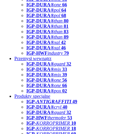
IGP-DURA®
one
66
IGP-DURA®
pol
64
IGP-DURA®
pol
68
IGP-DURA®
than
80
IGP-DURA®
than
81
IGP-DURA®
than
83
IGP-DURA®
than
89
IGP-DURA®
xal
42
IGP-DURA®
xal
46
IGP-HWF
industry
79
Przemysł wewnątrz
IGP-DURA®
guard
32
IGP-DURA®
mix
33
IGP-DURA®
mix
39
IGP-DURA®
one
56
IGP-DURA®
one
66
IGP-DURA®
pox
02
Produkty specjalne
IGP-
ANTIGRAFFITI
49
IGP-DURA®
cryl
40
IGP-DURA®
guard
32
IGP-HWF
thermofer
53
IGP-
KORROPRIMER
10
IGP-
KORROPRIMER
18
IGP-
KORROPRIMER
60