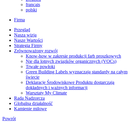
français
polski
Firma
Przegląd
Nasza wizja
Nasze Wartości
Strategia Firmy
Zrównoważony rozwój
Know-how w zakresie produkcji farb proszkowych
Nie dla lotnych związków organicznych (VOCs)
Trwałe powłoki
Green Building Labels wyznaczają standardy na całym
świecie
Deklaracje Środowiskowe Produktu dostarczają
dokładnych i ważnych informacji
Warsztaty My Climate
Rada Nadzorcza
Globalna działalność
Kamienie milowe
Powrót