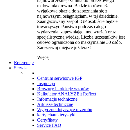
najnowocześniejsza linia do proszkowego
malowania drewna. Bedzie to również
wyjątkowa okazja do zapoznania się z
najnowszymi osiągnięciami w tej dziedzinie.
Zaangażowany zespół IGP osobiście będzie
towarzyszyć Państwu podczas całego
wydarzenia, zapewniając moc wrażeń oraz
specjalistyczną wiedzę. Liczba uczestników jest
celowo ograniczona do maksymalnie 30 osób.
Zarezerwuj miejsce już teraz!
Więcej
Referencje
Serwis
Centrum serwisowe IGP
Inspiracja
Broszury i kolekcje wzorów
Kalkulator ANALYZEit Reflect
Informacje techniczne
Arkusze techniczne
Wytyczne dotyczące przerobu
karty charakterystyki
Certyfikaty
Service FAQ