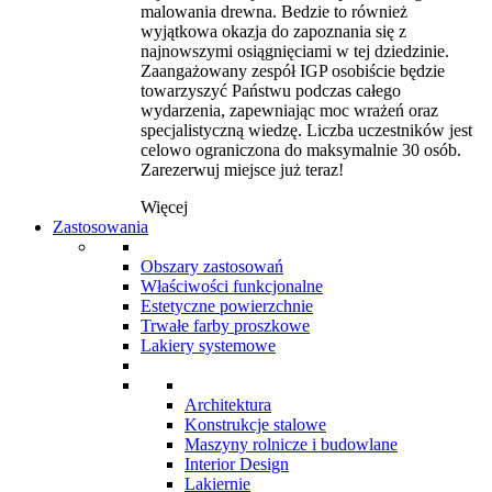
malowania drewna. Bedzie to również
wyjątkowa okazja do zapoznania się z
najnowszymi osiągnięciami w tej dziedzinie.
Zaangażowany zespół IGP osobiście będzie
towarzyszyć Państwu podczas całego
wydarzenia, zapewniając moc wrażeń oraz
specjalistyczną wiedzę. Liczba uczestników jest
celowo ograniczona do maksymalnie 30 osób.
Zarezerwuj miejsce już teraz!
Więcej
Zastosowania
Obszary zastosowań
Właściwości funkcjonalne
Estetyczne powierzchnie
Trwałe farby proszkowe
Lakiery systemowe
Architektura
Konstrukcje stalowe
Maszyny rolnicze i budowlane
Interior Design
Lakiernie