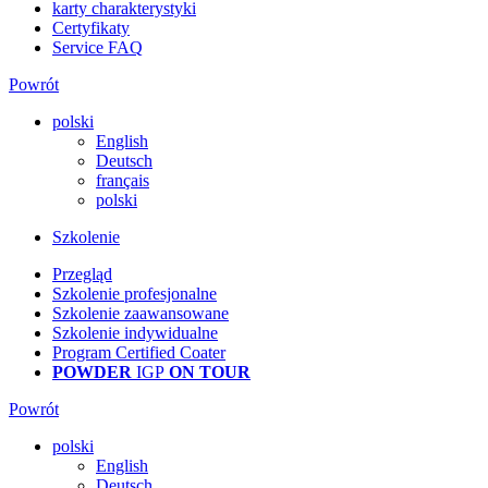
karty charakterystyki
Certyfikaty
Service FAQ
Powrót
polski
English
Deutsch
français
polski
Szkolenie
Przegląd
Szkolenie profesjonalne
Szkolenie zaawansowane
Szkolenie indywidualne
Program Certified Coater
POWDER
IGP
ON TOUR
Powrót
polski
English
Deutsch