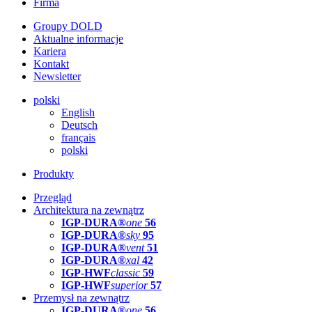
Firma
Groupy DOLD
Aktualne informacje
Kariera
Kontakt
Newsletter
polski
English
Deutsch
français
polski
Produkty
Przegląd
Architektura na zewnątrz
IGP-DURA®
one
56
IGP-DURA®
sky
95
IGP-DURA®
vent
51
IGP-DURA®
xal
42
IGP-HWF
classic
59
IGP-HWF
superior
57
Przemysł na zewnątrz
IGP-DURA®
one
56