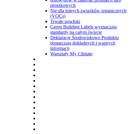
proszkowych
Nie dla lotnych związków organicznych
(VOCs)
Trwałe powłoki
Green Building Labels wyznaczają
standardy na całym świecie
Deklaracje Środowiskowe Produktu
dostarczają dokładnych i ważnych
informacji
Warsztaty My Climate