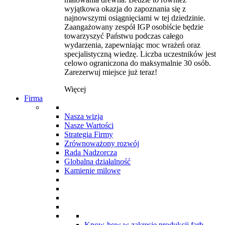
wyjątkowa okazja do zapoznania się z
najnowszymi osiągnięciami w tej dziedzinie.
Zaangażowany zespół IGP osobiście będzie
towarzyszyć Państwu podczas całego
wydarzenia, zapewniając moc wrażeń oraz
specjalistyczną wiedzę. Liczba uczestników jest
celowo ograniczona do maksymalnie 30 osób.
Zarezerwuj miejsce już teraz!
Więcej
Firma
Nasza wizja
Nasze Wartości
Strategia Firmy
Zrównoważony rozwój
Rada Nadzorcza
Globalna działalność
Kamienie milowe
Know-how w zakresie produkcji farb