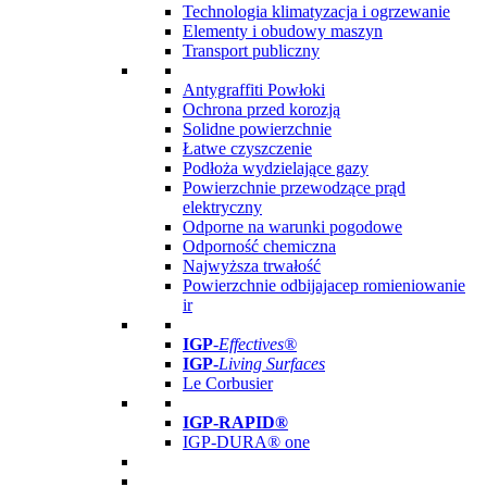
Technologia klimatyzacja i ogrzewanie
Elementy i obudowy maszyn
Transport publiczny
Antygraffiti Powłoki
Ochrona przed korozją
Solidne powierzchnie
Łatwe czyszczenie
Podłoża wydzielające gazy
Powierzchnie przewodzące prąd
elektryczny
Odporne na warunki pogodowe
Odporność chemiczna
Najwyższa trwałość
Powierzchnie odbijajacep romieniowanie
ir
IGP
-
Effectives®
IGP-
Living Surfaces
Le Corbusier
IGP-RAPID®
IGP-DURA® one