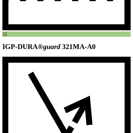
32
IGP-DURA®
guard
321MA-A0