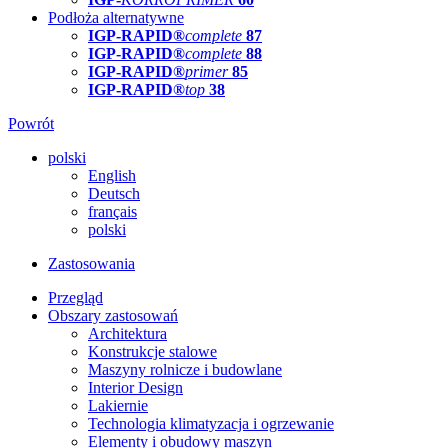
Podłoża alternatywne
IGP-RAPID®
complete
87
IGP-RAPID®
complete
88
IGP-RAPID®
primer
85
IGP-RAPID®
top
38
Powrót
polski
English
Deutsch
français
polski
Zastosowania
Przegląd
Obszary zastosowań
Architektura
Konstrukcje stalowe
Maszyny rolnicze i budowlane
Interior Design
Lakiernie
Technologia klimatyzacja i ogrzewanie
Elementy i obudowy maszyn