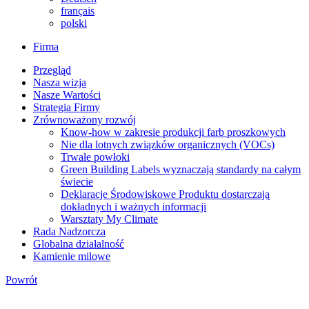
français
polski
Firma
Przegląd
Nasza wizja
Nasze Wartości
Strategia Firmy
Zrównoważony rozwój
Know-how w zakresie produkcji farb proszkowych
Nie dla lotnych związków organicznych (VOCs)
Trwałe powłoki
Green Building Labels wyznaczają standardy na całym
świecie
Deklaracje Środowiskowe Produktu dostarczają
dokładnych i ważnych informacji
Warsztaty My Climate
Rada Nadzorcza
Globalna działalność
Kamienie milowe
Powrót