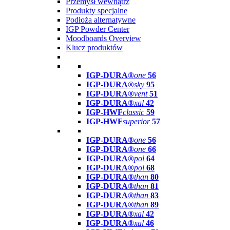
Przemysł wewnątrz
Produkty specjalne
Podłoża alternatywne
IGP Powder Center
Moodboards Overview
Klucz produktów
IGP-DURA®
one
56
IGP-DURA®
sky
95
IGP-DURA®
vent
51
IGP-DURA®
xal
42
IGP-HWF
classic
59
IGP-HWF
superior
57
IGP-DURA®
one
56
IGP-DURA®
one
66
IGP-DURA®
pol
64
IGP-DURA®
pol
68
IGP-DURA®
than
80
IGP-DURA®
than
81
IGP-DURA®
than
83
IGP-DURA®
than
89
IGP-DURA®
xal
42
IGP-DURA®
xal
46