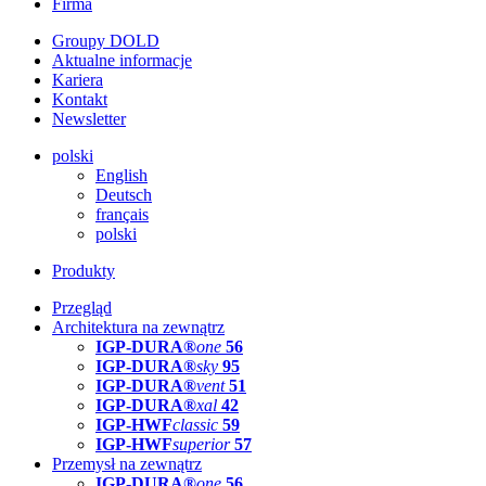
Firma
Groupy DOLD
Aktualne informacje
Kariera
Kontakt
Newsletter
polski
English
Deutsch
français
polski
Produkty
Przegląd
Architektura na zewnątrz
IGP-DURA®
one
56
IGP-DURA®
sky
95
IGP-DURA®
vent
51
IGP-DURA®
xal
42
IGP-HWF
classic
59
IGP-HWF
superior
57
Przemysł na zewnątrz
IGP-DURA®
one
56