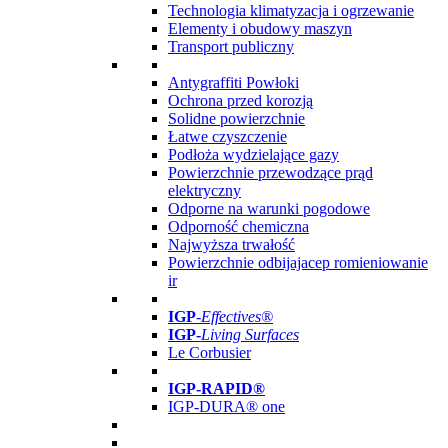
Technologia klimatyzacja i ogrzewanie
Elementy i obudowy maszyn
Transport publiczny
Antygraffiti Powłoki
Ochrona przed korozją
Solidne powierzchnie
Łatwe czyszczenie
Podłoża wydzielające gazy
Powierzchnie przewodzące prąd
elektryczny
Odporne na warunki pogodowe
Odporność chemiczna
Najwyższa trwałość
Powierzchnie odbijajacep romieniowanie
ir
IGP
-
Effectives®
IGP-
Living Surfaces
Le Corbusier
IGP-RAPID®
IGP-DURA® one