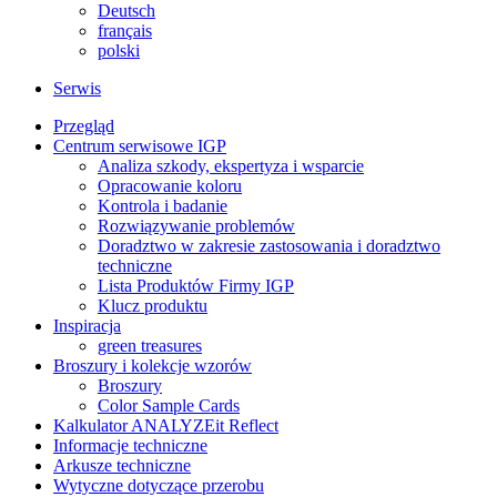
Deutsch
français
polski
Serwis
Przegląd
Centrum serwisowe IGP
Analiza szkody, ekspertyza i wsparcie
Opracowanie koloru
Kontrola i badanie
Rozwiązywanie problemów
Doradztwo w zakresie zastosowania i doradztwo
techniczne
Lista Produktów Firmy IGP
Klucz produktu
Inspiracja
green treasures
Broszury i kolekcje wzorów
Broszury
Color Sample Cards
Kalkulator ANALYZEit Reflect
Informacje techniczne
Arkusze techniczne
Wytyczne dotyczące przerobu