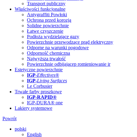
Transport publiczny
Właściwości funkcjonalne
Antygraffiti Powłoki
Ochrona przed korozją
Solidne powierzchnie
Łatwe czyszczenie
Podłoża wydzielające gazy
Powierzchnie przewodzące prąd elektryczny
Odporne na warunki pogodowe
Odporność chemiczna
Najwyższa trwałość
Powierzchnie odbijajacep romieniowanie ir
Estetyczne powierzchnie
IGP
-
Effectives®
IGP-
Living Surfaces
Le Corbusier
Trwałe farby proszkowe
IGP-RAPID®
IGP-DURA® one
Lakiery systemowe
Powrót
polski
English