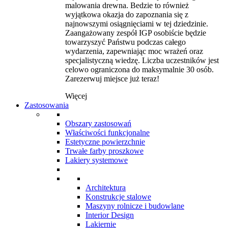
malowania drewna. Bedzie to również
wyjątkowa okazja do zapoznania się z
najnowszymi osiągnięciami w tej dziedzinie.
Zaangażowany zespół IGP osobiście będzie
towarzyszyć Państwu podczas całego
wydarzenia, zapewniając moc wrażeń oraz
specjalistyczną wiedzę. Liczba uczestników jest
celowo ograniczona do maksymalnie 30 osób.
Zarezerwuj miejsce już teraz!
Więcej
Zastosowania
Obszary zastosowań
Właściwości funkcjonalne
Estetyczne powierzchnie
Trwałe farby proszkowe
Lakiery systemowe
Architektura
Konstrukcje stalowe
Maszyny rolnicze i budowlane
Interior Design
Lakiernie