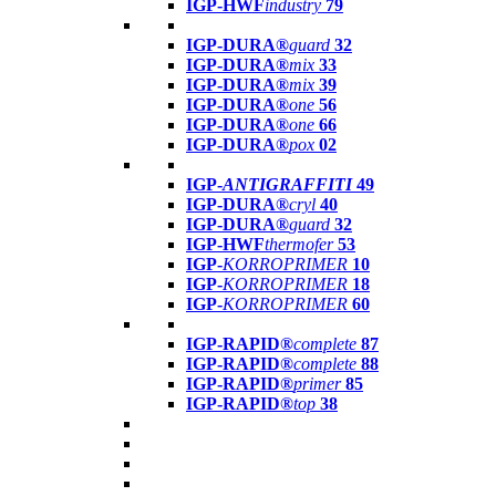
IGP-HWF
industry
79
IGP-DURA®
guard
32
IGP-DURA®
mix
33
IGP-DURA®
mix
39
IGP-DURA®
one
56
IGP-DURA®
one
66
IGP-DURA®
pox
02
IGP-
ANTIGRAFFITI
49
IGP-DURA®
cryl
40
IGP-DURA®
guard
32
IGP-HWF
thermofer
53
IGP-
KORROPRIMER
10
IGP-
KORROPRIMER
18
IGP-
KORROPRIMER
60
IGP-RAPID®
complete
87
IGP-RAPID®
complete
88
IGP-RAPID®
primer
85
IGP-RAPID®
top
38