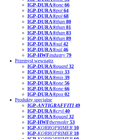
IGP-DURA®
one
66
IGP-DURA®
pol
64
IGP-DURA®
pol
68
IGP-DURA®
than
80
IGP-DURA®
than
81
IGP-DURA®
than
83
IGP-DURA®
than
89
IGP-DURA®
xal
42
IGP-DURA®
xal
46
IGP-HWF
industry
79
Przemysł wewnątrz
IGP-DURA®
guard
32
IGP-DURA®
mix
33
IGP-DURA®
mix
39
IGP-DURA®
one
56
IGP-DURA®
one
66
IGP-DURA®
pox
02
Produkty specjalne
IGP-
ANTIGRAFFITI
49
IGP-DURA®
cryl
40
IGP-DURA®
guard
32
IGP-HWF
thermofer
53
IGP-
KORROPRIMER
10
IGP-
KORROPRIMER
18
IGP-
KORROPRIMER
60