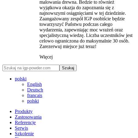
malowania drewna. Bedzie to również
wyjątkowa okazja do zapoznania się z
najnowszymi osiągnięciami w tej dziedzinie.
Zaangażowany zespół IGP osobiście będzie
towarzyszyć Państwu podczas całego
wydarzenia, zapewniając moc wrażeń oraz
specjalistyczną wiedzę. Liczba uczestników jest
celowo ograniczona do maksymalnie 30 osób.
Zarezerwuj miejsce już teraz!
Więcej
Szukaj
polski
English
Deutsch
français
polski
Produkty
Zastosowania
Referencje
Serwis
Szkolenie