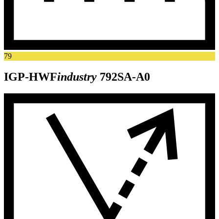
79
IGP-HWF
industry
792SA-A0