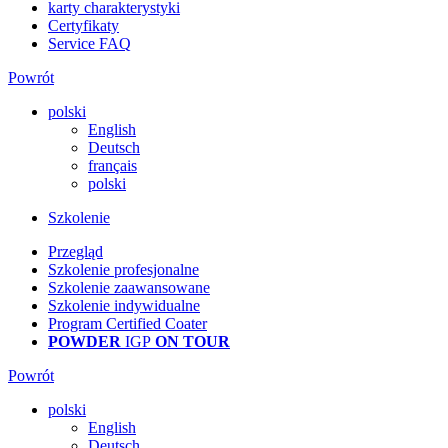
karty charakterystyki
Certyfikaty
Service FAQ
Powrót
polski
English
Deutsch
français
polski
Szkolenie
Przegląd
Szkolenie profesjonalne
Szkolenie zaawansowane
Szkolenie indywidualne
Program Certified Coater
POWDER
IGP
ON TOUR
Powrót
polski
English
Deutsch