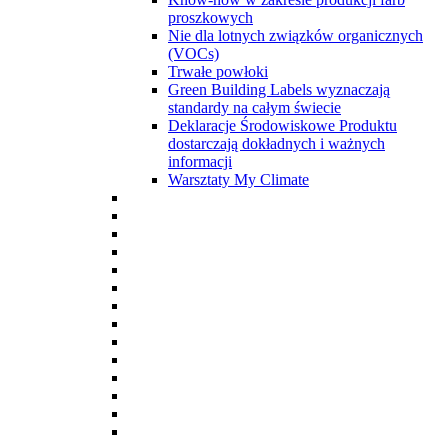
proszkowych
Nie dla lotnych związków organicznych
(VOCs)
Trwałe powłoki
Green Building Labels wyznaczają
standardy na całym świecie
Deklaracje Środowiskowe Produktu
dostarczają dokładnych i ważnych
informacji
Warsztaty My Climate