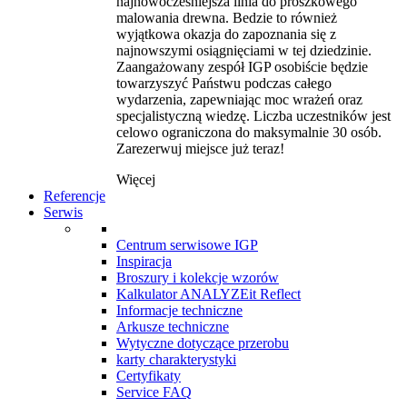
najnowocześniejsza linia do proszkowego
malowania drewna. Bedzie to również
wyjątkowa okazja do zapoznania się z
najnowszymi osiągnięciami w tej dziedzinie.
Zaangażowany zespół IGP osobiście będzie
towarzyszyć Państwu podczas całego
wydarzenia, zapewniając moc wrażeń oraz
specjalistyczną wiedzę. Liczba uczestników jest
celowo ograniczona do maksymalnie 30 osób.
Zarezerwuj miejsce już teraz!
Więcej
Referencje
Serwis
Centrum serwisowe IGP
Inspiracja
Broszury i kolekcje wzorów
Kalkulator ANALYZEit Reflect
Informacje techniczne
Arkusze techniczne
Wytyczne dotyczące przerobu
karty charakterystyki
Certyfikaty
Service FAQ