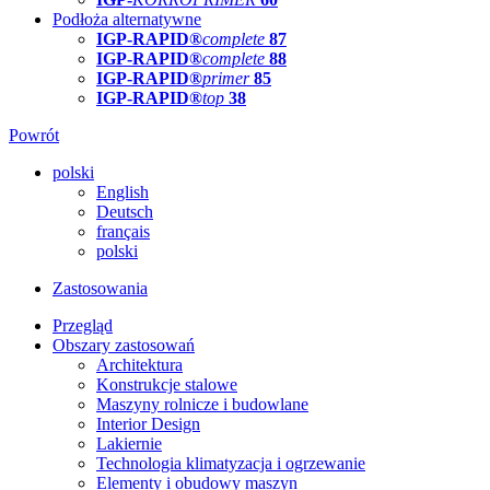
Podłoża alternatywne
IGP-RAPID®
complete
87
IGP-RAPID®
complete
88
IGP-RAPID®
primer
85
IGP-RAPID®
top
38
Powrót
polski
English
Deutsch
français
polski
Zastosowania
Przegląd
Obszary zastosowań
Architektura
Konstrukcje stalowe
Maszyny rolnicze i budowlane
Interior Design
Lakiernie
Technologia klimatyzacja i ogrzewanie
Elementy i obudowy maszyn