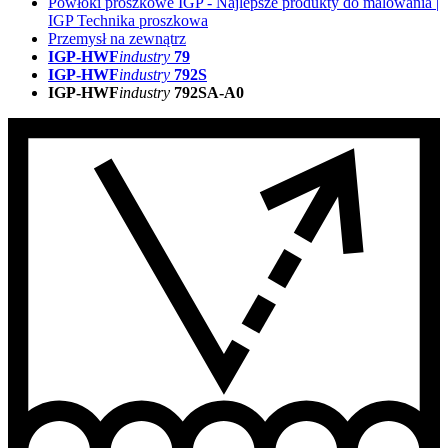
Powłoki proszkowe IGP - Najlepsze produkty do malowania |
IGP Technika proszkowa
Przemysł na zewnątrz
IGP-HWF
industry
79
IGP-HWF
industry
792S
IGP-HWF
industry
792SA-A0