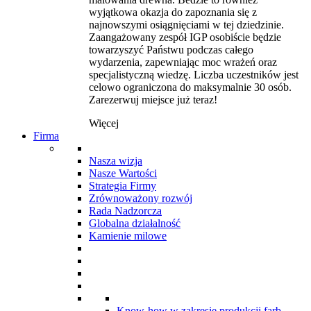
wyjątkowa okazja do zapoznania się z
najnowszymi osiągnięciami w tej dziedzinie.
Zaangażowany zespół IGP osobiście będzie
towarzyszyć Państwu podczas całego
wydarzenia, zapewniając moc wrażeń oraz
specjalistyczną wiedzę. Liczba uczestników jest
celowo ograniczona do maksymalnie 30 osób.
Zarezerwuj miejsce już teraz!
Więcej
Firma
Nasza wizja
Nasze Wartości
Strategia Firmy
Zrównoważony rozwój
Rada Nadzorcza
Globalna działalność
Kamienie milowe
Know-how w zakresie produkcji farb