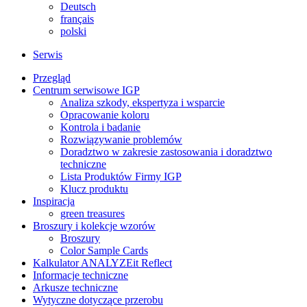
Deutsch
français
polski
Serwis
Przegląd
Centrum serwisowe IGP
Analiza szkody, ekspertyza i wsparcie
Opracowanie koloru
Kontrola i badanie
Rozwiązywanie problemów
Doradztwo w zakresie zastosowania i doradztwo
techniczne
Lista Produktów Firmy IGP
Klucz produktu
Inspiracja
green treasures
Broszury i kolekcje wzorów
Broszury
Color Sample Cards
Kalkulator ANALYZEit Reflect
Informacje techniczne
Arkusze techniczne
Wytyczne dotyczące przerobu