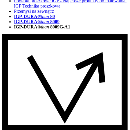
Powłoki proszkowe IGP - Najlepsze produkty do malowania |
IGP Technika proszkowa
Przemysł na zewnątrz
IGP-DURA®
than
80
IGP-DURA®
than
8009
IGP-DURA®
than
8009G-A1