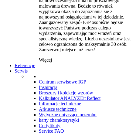
najnowocześniejsza linia do proszkowego
malowania drewna. Bedzie to również
wyjątkowa okazja do zapoznania się z
najnowszymi osiągnięciami w tej dziedzinie.
Zaangażowany zespół IGP osobiście będzie
towarzyszyć Państwu podczas całego
wydarzenia, zapewniając moc wrażeń oraz
specjalistyczną wiedzę. Liczba uczestników jest
celowo ograniczona do maksymalnie 30 osób.
Zarezerwuj miejsce już teraz!
Więcej
Referencje
Serwis
Centrum serwisowe IGP
Inspiracja
Broszury i kolekcje wzorów
Kalkulator ANALYZEit Reflect
Informacje techniczne
Arkusze techniczne
Wytyczne dotyczące przerobu
karty charakterystyki
Certyfikaty
Service FAQ