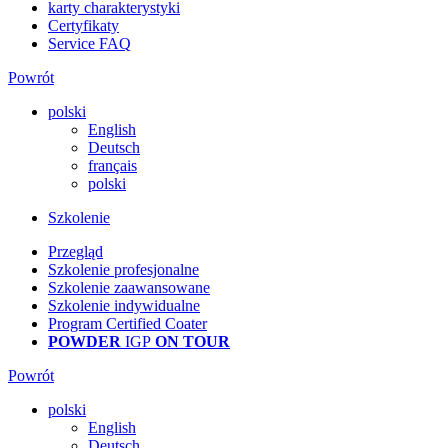
karty charakterystyki
Certyfikaty
Service FAQ
Powrót
polski
English
Deutsch
français
polski
Szkolenie
Przegląd
Szkolenie profesjonalne
Szkolenie zaawansowane
Szkolenie indywidualne
Program Certified Coater
POWDER
IGP
ON TOUR
Powrót
polski
English
Deutsch