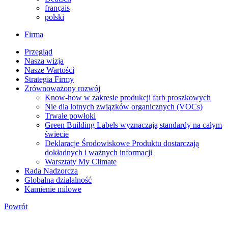
français
polski
Firma
Przegląd
Nasza wizja
Nasze Wartości
Strategia Firmy
Zrównoważony rozwój
Know-how w zakresie produkcji farb proszkowych
Nie dla lotnych związków organicznych (VOCs)
Trwałe powłoki
Green Building Labels wyznaczają standardy na całym
świecie
Deklaracje Środowiskowe Produktu dostarczają
dokładnych i ważnych informacji
Warsztaty My Climate
Rada Nadzorcza
Globalna działalność
Kamienie milowe
Powrót