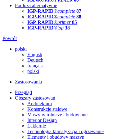
Podłoża alternatywne
IGP-RAPID®
complete
87
IGP-RAPID®
complete
88
IGP-RAPID®
primer
85
IGP-RAPID®
top
38
Powrót
polski
English
Deutsch
français
polski
Zastosowania
Przegląd
Obszary zastosowań
Architektura
Konstrukcje stalowe
Maszyny rolnicze i budowlane
Interior Design
Lakiernie
Technologia klimatyzacja i ogrzewanie
Elementy i obudowy maszyn