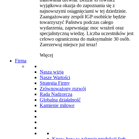
wyjątkowa okazja do zapoznania się z
najnowszymi osiągnięciami w tej dziedzinie.
Zaangażowany zespół IGP osobiście będzie
towarzyszyć Państwu podczas całego
wydarzenia, zapewniając moc wrażeń oraz
specjalistyczną wiedzę. Liczba uczestników jest
celowo ograniczona do maksymalnie 30 osób.
Zarezerwuj miejsce już teraz!
Więcej
Firma
Nasza wizja
Nasze Wartości
Strategia Firmy
Zrównoważony rozwój
Rada Nadzorcza
Globalna działalność
Kamienie milowe
Know-how w zakresie produkcji farb