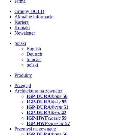
Firma
Groupy DOLD
Aktualne informacje
Kariera
Kontakt
Newsletter
polski
English
Deutsch
français
polski
Produkty
Przegląd
Architektura na zewnątrz
IGP-DURA®
one
56
IGP-DURA®
sky
95
IGP-DURA®
vent
51
IGP-DURA®
xal
42
IGP-HWF
classic
59
IGP-HWF
superior
57
Przemysł na zewnątrz
IGP-DURA®
one
56