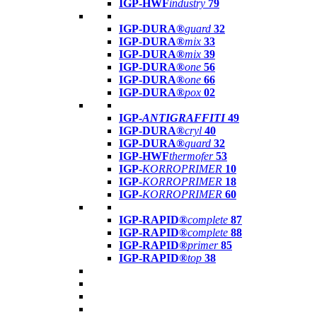
IGP-HWF
industry
79
IGP-DURA®
guard
32
IGP-DURA®
mix
33
IGP-DURA®
mix
39
IGP-DURA®
one
56
IGP-DURA®
one
66
IGP-DURA®
pox
02
IGP-
ANTIGRAFFITI
49
IGP-DURA®
cryl
40
IGP-DURA®
guard
32
IGP-HWF
thermofer
53
IGP-
KORROPRIMER
10
IGP-
KORROPRIMER
18
IGP-
KORROPRIMER
60
IGP-RAPID®
complete
87
IGP-RAPID®
complete
88
IGP-RAPID®
primer
85
IGP-RAPID®
top
38