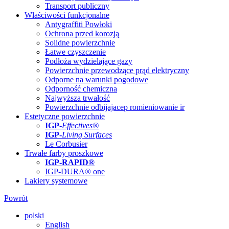
Transport publiczny
Właściwości funkcjonalne
Antygraffiti Powłoki
Ochrona przed korozją
Solidne powierzchnie
Łatwe czyszczenie
Podłoża wydzielające gazy
Powierzchnie przewodzące prąd elektryczny
Odporne na warunki pogodowe
Odporność chemiczna
Najwyższa trwałość
Powierzchnie odbijajacep romieniowanie ir
Estetyczne powierzchnie
IGP
-
Effectives®
IGP-
Living Surfaces
Le Corbusier
Trwałe farby proszkowe
IGP-RAPID®
IGP-DURA® one
Lakiery systemowe
Powrót
polski
English