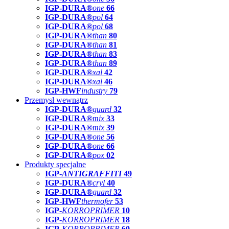
IGP-DURA®
one
66
IGP-DURA®
pol
64
IGP-DURA®
pol
68
IGP-DURA®
than
80
IGP-DURA®
than
81
IGP-DURA®
than
83
IGP-DURA®
than
89
IGP-DURA®
xal
42
IGP-DURA®
xal
46
IGP-HWF
industry
79
Przemysł wewnątrz
IGP-DURA®
guard
32
IGP-DURA®
mix
33
IGP-DURA®
mix
39
IGP-DURA®
one
56
IGP-DURA®
one
66
IGP-DURA®
pox
02
Produkty specjalne
IGP-
ANTIGRAFFITI
49
IGP-DURA®
cryl
40
IGP-DURA®
guard
32
IGP-HWF
thermofer
53
IGP-
KORROPRIMER
10
IGP-
KORROPRIMER
18
IGP-
KORROPRIMER
60