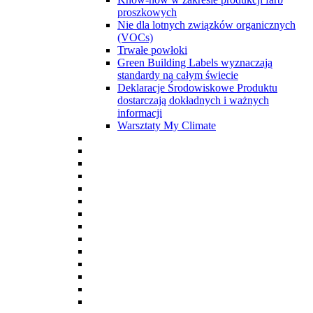
proszkowych
Nie dla lotnych związków organicznych
(VOCs)
Trwałe powłoki
Green Building Labels wyznaczają
standardy na całym świecie
Deklaracje Środowiskowe Produktu
dostarczają dokładnych i ważnych
informacji
Warsztaty My Climate