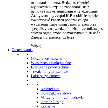
malowania drewna. Bedzie to również
wyjątkowa okazja do zapoznania się z
najnowszymi osiągnięciami w tej dziedzinie.
Zaangażowany zespół IGP osobiście będzie
towarzyszyć Państwu podczas całego
wydarzenia, zapewniając moc wrażeń oraz
specjalistyczną wiedzę. Liczba uczestników jest
celowo ograniczona do maksymalnie 30 osób.
Zarezerwuj miejsce już teraz!
Więcej
Zastosowania
Obszary zastosowań
Właściwości funkcjonalne
Estetyczne powierzchnie
Trwałe farby proszkowe
Lakiery systemowe
Architektura
Konstrukcje stalowe
Maszyny rolnicze i budowlane
Interior Design
Lakiernie