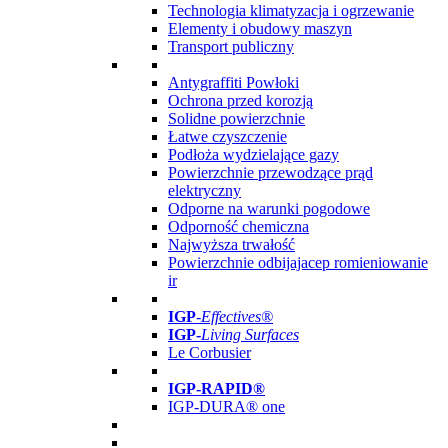
Technologia klimatyzacja i ogrzewanie
Elementy i obudowy maszyn
Transport publiczny
Antygraffiti Powłoki
Ochrona przed korozją
Solidne powierzchnie
Łatwe czyszczenie
Podłoża wydzielające gazy
Powierzchnie przewodzące prąd
elektryczny
Odporne na warunki pogodowe
Odporność chemiczna
Najwyższa trwałość
Powierzchnie odbijajacep romieniowanie
ir
IGP
-
Effectives®
IGP-
Living Surfaces
Le Corbusier
IGP-RAPID®
IGP-DURA® one