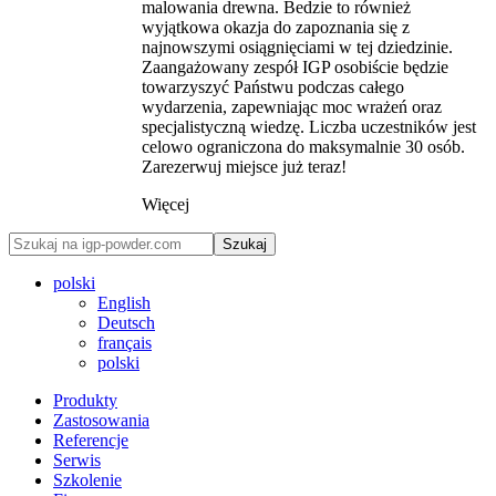
malowania drewna. Bedzie to również
wyjątkowa okazja do zapoznania się z
najnowszymi osiągnięciami w tej dziedzinie.
Zaangażowany zespół IGP osobiście będzie
towarzyszyć Państwu podczas całego
wydarzenia, zapewniając moc wrażeń oraz
specjalistyczną wiedzę. Liczba uczestników jest
celowo ograniczona do maksymalnie 30 osób.
Zarezerwuj miejsce już teraz!
Więcej
Szukaj
polski
English
Deutsch
français
polski
Produkty
Zastosowania
Referencje
Serwis
Szkolenie