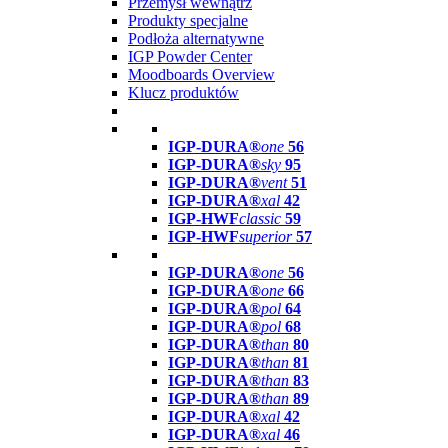
Przemysł wewnątrz
Produkty specjalne
Podłoża alternatywne
IGP Powder Center
Moodboards Overview
Klucz produktów
IGP-DURA®
one
56
IGP-DURA®
sky
95
IGP-DURA®
vent
51
IGP-DURA®
xal
42
IGP-HWF
classic
59
IGP-HWF
superior
57
IGP-DURA®
one
56
IGP-DURA®
one
66
IGP-DURA®
pol
64
IGP-DURA®
pol
68
IGP-DURA®
than
80
IGP-DURA®
than
81
IGP-DURA®
than
83
IGP-DURA®
than
89
IGP-DURA®
xal
42
IGP-DURA®
xal
46