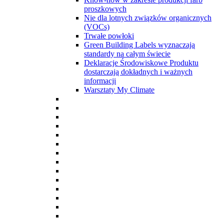
proszkowych
Nie dla lotnych związków organicznych
(VOCs)
Trwałe powłoki
Green Building Labels wyznaczają
standardy na całym świecie
Deklaracje Środowiskowe Produktu
dostarczają dokładnych i ważnych
informacji
Warsztaty My Climate