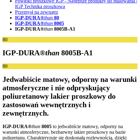
Powłoki proszkowe IGP - Najlepsze produkty do malowania |
IGP Technika proszkowa
Przemysł na zewnątrz
IGP-DURA®
than
80
IGP-DURA®
than
8005
IGP-DURA®
than
8005B-A1
80
IGP-DURA®
than
8005B-A1
80
Jedwabiście matowy, odporny na warunki
atmosferyczne i nie odpryskujący
poliuretanowy lakier proszkowy do
zastosowań wewnętrznych i
zewnętrznych.
IGP-DURA®
than
8005
to jedwabiście matowy, odporny na
warunki atmosferyczne, bezbarwny lakier proszkowy na bazie
poliuretanu. Charakteryzuje się doskonałą rozlewnością, dzięki