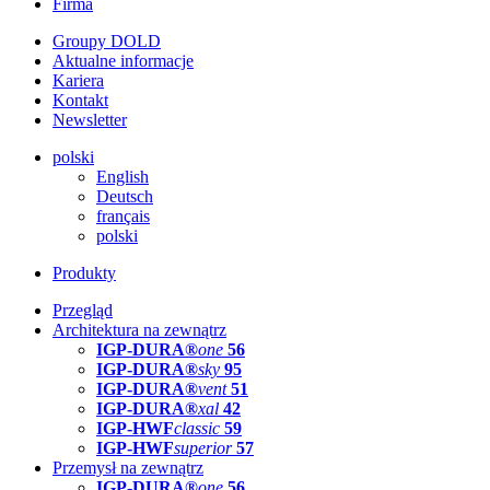
Firma
Groupy DOLD
Aktualne informacje
Kariera
Kontakt
Newsletter
polski
English
Deutsch
français
polski
Produkty
Przegląd
Architektura na zewnątrz
IGP-DURA®
one
56
IGP-DURA®
sky
95
IGP-DURA®
vent
51
IGP-DURA®
xal
42
IGP-HWF
classic
59
IGP-HWF
superior
57
Przemysł na zewnątrz
IGP-DURA®
one
56