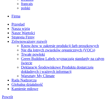
français
polski
Firma
Przegląd
Nasza wizja
Nasze Wartości
Strategia Firmy
Zrównoważony rozwój
Know-how w zakresie produkcji farb proszkowych
Nie dla lotnych związków organicznych (VOCs)
Trwałe powłoki
Green Building Labels wyznaczają standardy na całym
świecie
Deklaracje Środowiskowe Produktu dostarczają
dokładnych i ważnych informacji
Warsztaty My Climate
Rada Nadzorcza
Globalna działalność
Kamienie milowe
Powrót