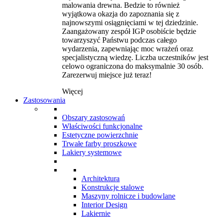
malowania drewna. Bedzie to również
wyjątkowa okazja do zapoznania się z
najnowszymi osiągnięciami w tej dziedzinie.
Zaangażowany zespół IGP osobiście będzie
towarzyszyć Państwu podczas całego
wydarzenia, zapewniając moc wrażeń oraz
specjalistyczną wiedzę. Liczba uczestników jest
celowo ograniczona do maksymalnie 30 osób.
Zarezerwuj miejsce już teraz!
Więcej
Zastosowania
Obszary zastosowań
Właściwości funkcjonalne
Estetyczne powierzchnie
Trwałe farby proszkowe
Lakiery systemowe
Architektura
Konstrukcje stalowe
Maszyny rolnicze i budowlane
Interior Design
Lakiernie