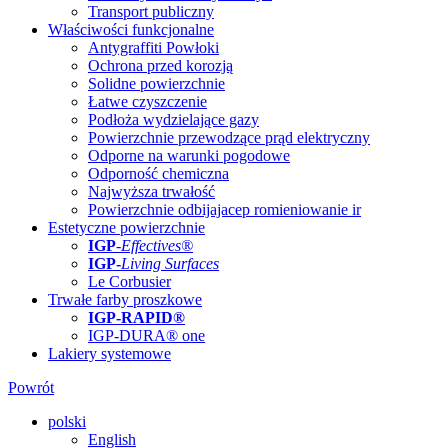
Transport publiczny
Właściwości funkcjonalne
Antygraffiti Powłoki
Ochrona przed korozją
Solidne powierzchnie
Łatwe czyszczenie
Podłoża wydzielające gazy
Powierzchnie przewodzące prąd elektryczny
Odporne na warunki pogodowe
Odporność chemiczna
Najwyższa trwałość
Powierzchnie odbijajacep romieniowanie ir
Estetyczne powierzchnie
IGP
-
Effectives®
IGP-
Living Surfaces
Le Corbusier
Trwałe farby proszkowe
IGP-RAPID®
IGP-DURA® one
Lakiery systemowe
Powrót
polski
English