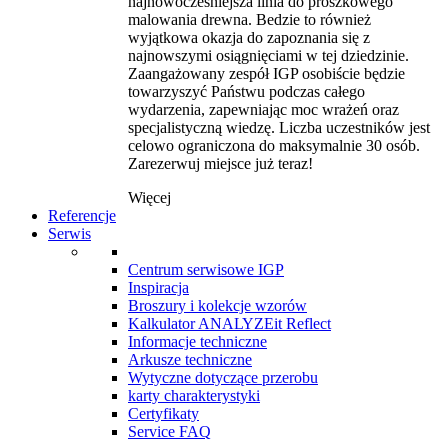
najnowocześniejsza linia do proszkowego
malowania drewna. Bedzie to również
wyjątkowa okazja do zapoznania się z
najnowszymi osiągnięciami w tej dziedzinie.
Zaangażowany zespół IGP osobiście będzie
towarzyszyć Państwu podczas całego
wydarzenia, zapewniając moc wrażeń oraz
specjalistyczną wiedzę. Liczba uczestników jest
celowo ograniczona do maksymalnie 30 osób.
Zarezerwuj miejsce już teraz!
Więcej
Referencje
Serwis
Centrum serwisowe IGP
Inspiracja
Broszury i kolekcje wzorów
Kalkulator ANALYZEit Reflect
Informacje techniczne
Arkusze techniczne
Wytyczne dotyczące przerobu
karty charakterystyki
Certyfikaty
Service FAQ