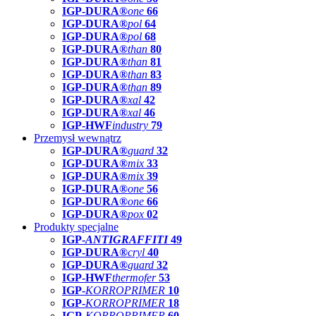
IGP-DURA®
one
66
IGP-DURA®
pol
64
IGP-DURA®
pol
68
IGP-DURA®
than
80
IGP-DURA®
than
81
IGP-DURA®
than
83
IGP-DURA®
than
89
IGP-DURA®
xal
42
IGP-DURA®
xal
46
IGP-HWF
industry
79
Przemysł wewnątrz
IGP-DURA®
guard
32
IGP-DURA®
mix
33
IGP-DURA®
mix
39
IGP-DURA®
one
56
IGP-DURA®
one
66
IGP-DURA®
pox
02
Produkty specjalne
IGP-
ANTIGRAFFITI
49
IGP-DURA®
cryl
40
IGP-DURA®
guard
32
IGP-HWF
thermofer
53
IGP-
KORROPRIMER
10
IGP-
KORROPRIMER
18
IGP-
KORROPRIMER
60