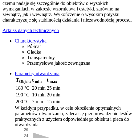
czemu nadaje się szczególnie do obiektów o wysokich
wymaganiach w zakresie wzornictwa i estetyki, zarówno na
zewnątrz, jak i wewnątrz. Wykończenie o wysokim połysku
charakteryzuje się stabilnością działania i niezawodnością procesu.
Arkusz danych technicznych
Charakterystyka
Półmat
Gładka
Transparentny
Przemysłowa jakość zewnętrzna
Parametry utwardzania
T
t
t
Objekt
min
max
180 °C
20 min
25 min
190 °C
10 min
20 min
200 °C
7 min
15 min
W każdym przypadku, w celu określenia optymalnych
parametrów utwardzania, zaleca się przeprowadzenie testów
praktycznych z użyciem odpowiedniego obiektu i pieca do
utwardzania.