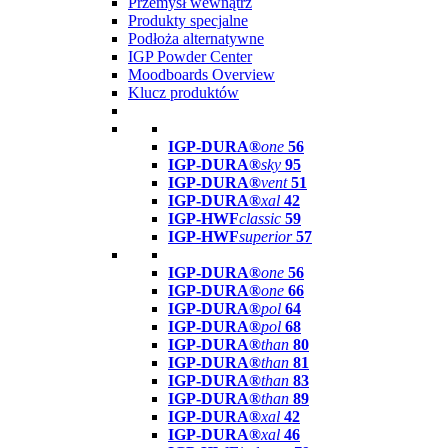
Przemysł wewnątrz
Produkty specjalne
Podłoża alternatywne
IGP Powder Center
Moodboards Overview
Klucz produktów
IGP-DURA®
one
56
IGP-DURA®
sky
95
IGP-DURA®
vent
51
IGP-DURA®
xal
42
IGP-HWF
classic
59
IGP-HWF
superior
57
IGP-DURA®
one
56
IGP-DURA®
one
66
IGP-DURA®
pol
64
IGP-DURA®
pol
68
IGP-DURA®
than
80
IGP-DURA®
than
81
IGP-DURA®
than
83
IGP-DURA®
than
89
IGP-DURA®
xal
42
IGP-DURA®
xal
46