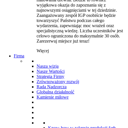
wyjątkowa okazja do zapoznania się z
najnowszymi osiągnięciami w tej dziedzinie.
Zaangażowany zespół IGP osobiście będzie
towarzyszyć Państwu podczas całego
wydarzenia, zapewniając moc wrażeń oraz
specjalistyczną wiedzę. Liczba uczestników jest
celowo ograniczona do maksymalnie 30 osób.
Zarezerwuj miejsce już teraz!
Więcej
Firma
Nasza wizja
Nasze Wartości
Strategia Firmy
Zrównoważony rozwój
Rada Nadzorcza
Globalna działalność
Kamienie milowe
Know-how w zakresie produkcji farb