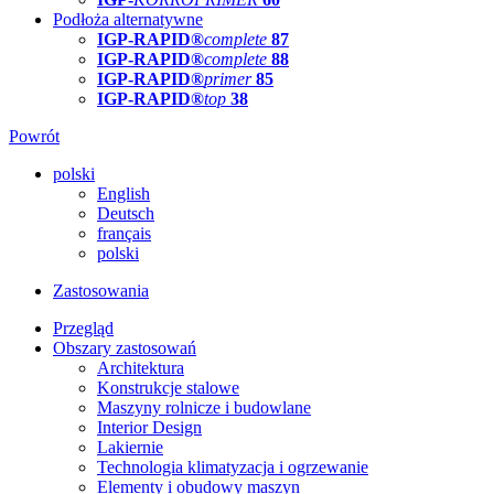
Podłoża alternatywne
IGP-RAPID®
complete
87
IGP-RAPID®
complete
88
IGP-RAPID®
primer
85
IGP-RAPID®
top
38
Powrót
polski
English
Deutsch
français
polski
Zastosowania
Przegląd
Obszary zastosowań
Architektura
Konstrukcje stalowe
Maszyny rolnicze i budowlane
Interior Design
Lakiernie
Technologia klimatyzacja i ogrzewanie
Elementy i obudowy maszyn