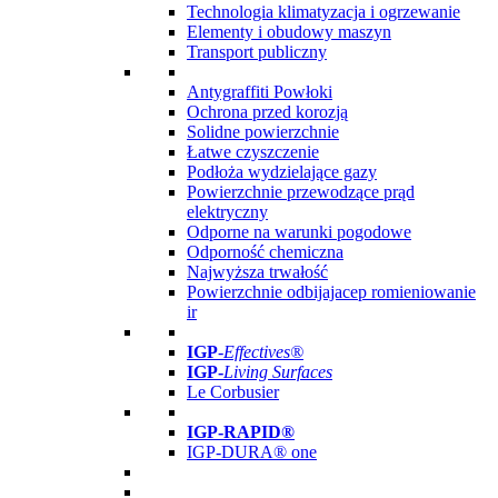
Technologia klimatyzacja i ogrzewanie
Elementy i obudowy maszyn
Transport publiczny
Antygraffiti Powłoki
Ochrona przed korozją
Solidne powierzchnie
Łatwe czyszczenie
Podłoża wydzielające gazy
Powierzchnie przewodzące prąd
elektryczny
Odporne na warunki pogodowe
Odporność chemiczna
Najwyższa trwałość
Powierzchnie odbijajacep romieniowanie
ir
IGP
-
Effectives®
IGP-
Living Surfaces
Le Corbusier
IGP-RAPID®
IGP-DURA® one