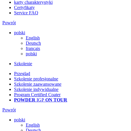
karty charakterystyki
Certyfikaty
Service FAQ
Powrót
polski
English
Deutsch
français
polski
Szkolenie
Przegląd
Szkolenie profesjonalne
Szkolenie zaawansowane
Szkolenie indywidualne
Program Certified Coater
POWDER
IGP
ON TOUR
Powrót
polski
English
Deutsch