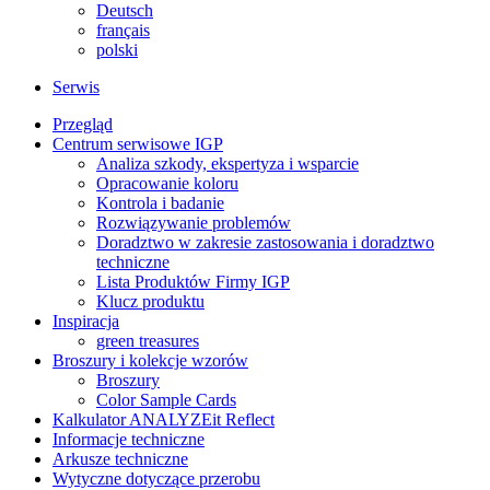
Deutsch
français
polski
Serwis
Przegląd
Centrum serwisowe IGP
Analiza szkody, ekspertyza i wsparcie
Opracowanie koloru
Kontrola i badanie
Rozwiązywanie problemów
Doradztwo w zakresie zastosowania i doradztwo
techniczne
Lista Produktów Firmy IGP
Klucz produktu
Inspiracja
green treasures
Broszury i kolekcje wzorów
Broszury
Color Sample Cards
Kalkulator ANALYZEit Reflect
Informacje techniczne
Arkusze techniczne
Wytyczne dotyczące przerobu