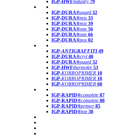
IGP-HWF
industry
79
IGP-DURA®
guard
32
IGP-DURA®
mix
33
IGP-DURA®
mix
39
IGP-DURA®
one
56
IGP-DURA®
one
66
IGP-DURA®
pox
02
IGP-
ANTIGRAFFITI
49
IGP-DURA®
cryl
40
IGP-DURA®
guard
32
IGP-HWF
thermofer
53
IGP-
KORROPRIMER
10
IGP-
KORROPRIMER
18
IGP-
KORROPRIMER
60
IGP-RAPID®
complete
87
IGP-RAPID®
complete
88
IGP-RAPID®
primer
85
IGP-RAPID®
top
38