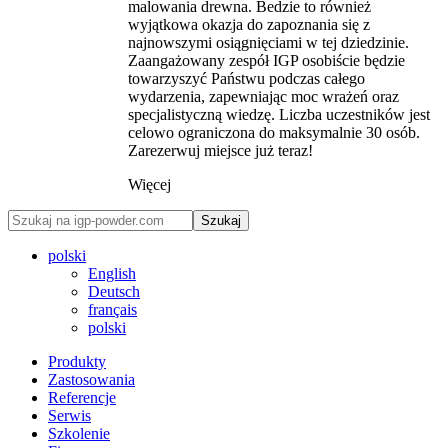
malowania drewna. Bedzie to również
wyjątkowa okazja do zapoznania się z
najnowszymi osiągnięciami w tej dziedzinie.
Zaangażowany zespół IGP osobiście będzie
towarzyszyć Państwu podczas całego
wydarzenia, zapewniając moc wrażeń oraz
specjalistyczną wiedzę. Liczba uczestników jest
celowo ograniczona do maksymalnie 30 osób.
Zarezerwuj miejsce już teraz!
Więcej
Szukaj
polski
English
Deutsch
français
polski
Produkty
Zastosowania
Referencje
Serwis
Szkolenie