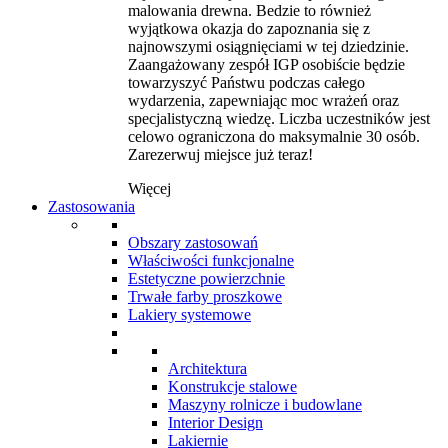
malowania drewna. Bedzie to również
wyjątkowa okazja do zapoznania się z
najnowszymi osiągnięciami w tej dziedzinie.
Zaangażowany zespół IGP osobiście będzie
towarzyszyć Państwu podczas całego
wydarzenia, zapewniając moc wrażeń oraz
specjalistyczną wiedzę. Liczba uczestników jest
celowo ograniczona do maksymalnie 30 osób.
Zarezerwuj miejsce już teraz!
Więcej
Zastosowania
Obszary zastosowań
Właściwości funkcjonalne
Estetyczne powierzchnie
Trwałe farby proszkowe
Lakiery systemowe
Architektura
Konstrukcje stalowe
Maszyny rolnicze i budowlane
Interior Design
Lakiernie