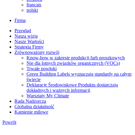
français
polski
Firma
Przegląd
Nasza wizja
Nasze Wartości
Strategia Firmy
Zrównoważony rozwój
Know-how w zakresie produkcji farb proszkowych
Nie dla lotnych związków organicznych (VOCs)
Trwałe powłoki
Green Building Labels wyznaczają standardy na całym
świecie
Deklaracje Środowiskowe Produktu dostarczają
dokładnych i ważnych informacji
Warsztaty My Climate
Rada Nadzorcza
Globalna działalność
Kamienie milowe
Powrót