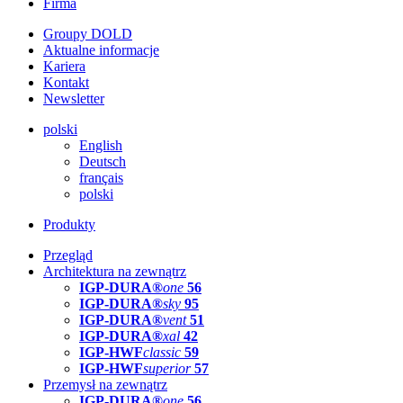
Firma
Groupy DOLD
Aktualne informacje
Kariera
Kontakt
Newsletter
polski
English
Deutsch
français
polski
Produkty
Przegląd
Architektura na zewnątrz
IGP-DURA®
one
56
IGP-DURA®
sky
95
IGP-DURA®
vent
51
IGP-DURA®
xal
42
IGP-HWF
classic
59
IGP-HWF
superior
57
Przemysł na zewnątrz
IGP-DURA®
one
56