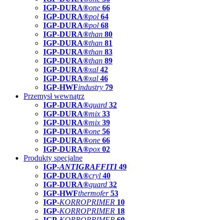
IGP-DURA®
one
66
IGP-DURA®
pol
64
IGP-DURA®
pol
68
IGP-DURA®
than
80
IGP-DURA®
than
81
IGP-DURA®
than
83
IGP-DURA®
than
89
IGP-DURA®
xal
42
IGP-DURA®
xal
46
IGP-HWF
industry
79
Przemysł wewnątrz
IGP-DURA®
guard
32
IGP-DURA®
mix
33
IGP-DURA®
mix
39
IGP-DURA®
one
56
IGP-DURA®
one
66
IGP-DURA®
pox
02
Produkty specjalne
IGP-
ANTIGRAFFITI
49
IGP-DURA®
cryl
40
IGP-DURA®
guard
32
IGP-HWF
thermofer
53
IGP-
KORROPRIMER
10
IGP-
KORROPRIMER
18
IGP-
KORROPRIMER
60