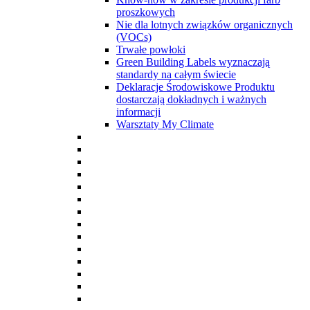
proszkowych
Nie dla lotnych związków organicznych
(VOCs)
Trwałe powłoki
Green Building Labels wyznaczają
standardy na całym świecie
Deklaracje Środowiskowe Produktu
dostarczają dokładnych i ważnych
informacji
Warsztaty My Climate