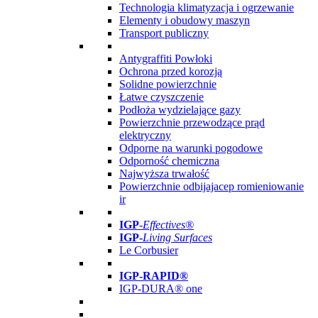
Technologia klimatyzacja i ogrzewanie
Elementy i obudowy maszyn
Transport publiczny
Antygraffiti Powłoki
Ochrona przed korozją
Solidne powierzchnie
Łatwe czyszczenie
Podłoża wydzielające gazy
Powierzchnie przewodzące prąd
elektryczny
Odporne na warunki pogodowe
Odporność chemiczna
Najwyższa trwałość
Powierzchnie odbijajacep romieniowanie
ir
IGP
-
Effectives®
IGP-
Living Surfaces
Le Corbusier
IGP-RAPID®
IGP-DURA® one