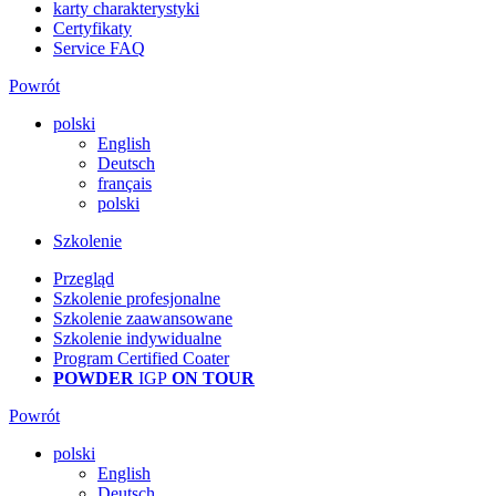
karty charakterystyki
Certyfikaty
Service FAQ
Powrót
polski
English
Deutsch
français
polski
Szkolenie
Przegląd
Szkolenie profesjonalne
Szkolenie zaawansowane
Szkolenie indywidualne
Program Certified Coater
POWDER
IGP
ON TOUR
Powrót
polski
English
Deutsch