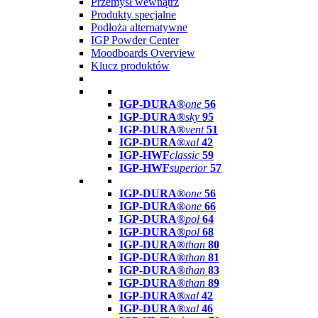
Przemysł wewnątrz
Produkty specjalne
Podłoża alternatywne
IGP Powder Center
Moodboards Overview
Klucz produktów
IGP-DURA®
one
56
IGP-DURA®
sky
95
IGP-DURA®
vent
51
IGP-DURA®
xal
42
IGP-HWF
classic
59
IGP-HWF
superior
57
IGP-DURA®
one
56
IGP-DURA®
one
66
IGP-DURA®
pol
64
IGP-DURA®
pol
68
IGP-DURA®
than
80
IGP-DURA®
than
81
IGP-DURA®
than
83
IGP-DURA®
than
89
IGP-DURA®
xal
42
IGP-DURA®
xal
46