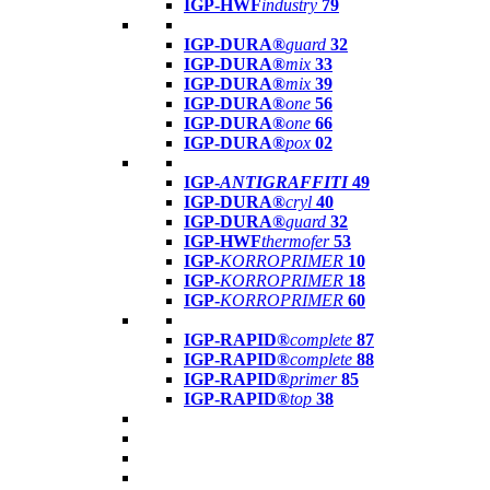
IGP-HWF
industry
79
IGP-DURA®
guard
32
IGP-DURA®
mix
33
IGP-DURA®
mix
39
IGP-DURA®
one
56
IGP-DURA®
one
66
IGP-DURA®
pox
02
IGP-
ANTIGRAFFITI
49
IGP-DURA®
cryl
40
IGP-DURA®
guard
32
IGP-HWF
thermofer
53
IGP-
KORROPRIMER
10
IGP-
KORROPRIMER
18
IGP-
KORROPRIMER
60
IGP-RAPID®
complete
87
IGP-RAPID®
complete
88
IGP-RAPID®
primer
85
IGP-RAPID®
top
38