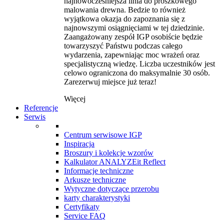
najnowocześniejsza linia do proszkowego
malowania drewna. Bedzie to również
wyjątkowa okazja do zapoznania się z
najnowszymi osiągnięciami w tej dziedzinie.
Zaangażowany zespół IGP osobiście będzie
towarzyszyć Państwu podczas całego
wydarzenia, zapewniając moc wrażeń oraz
specjalistyczną wiedzę. Liczba uczestników jest
celowo ograniczona do maksymalnie 30 osób.
Zarezerwuj miejsce już teraz!
Więcej
Referencje
Serwis
Centrum serwisowe IGP
Inspiracja
Broszury i kolekcje wzorów
Kalkulator ANALYZEit Reflect
Informacje techniczne
Arkusze techniczne
Wytyczne dotyczące przerobu
karty charakterystyki
Certyfikaty
Service FAQ