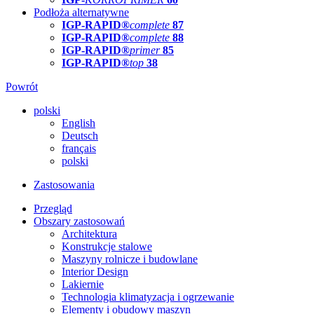
Podłoża alternatywne
IGP-RAPID®
complete
87
IGP-RAPID®
complete
88
IGP-RAPID®
primer
85
IGP-RAPID®
top
38
Powrót
polski
English
Deutsch
français
polski
Zastosowania
Przegląd
Obszary zastosowań
Architektura
Konstrukcje stalowe
Maszyny rolnicze i budowlane
Interior Design
Lakiernie
Technologia klimatyzacja i ogrzewanie
Elementy i obudowy maszyn