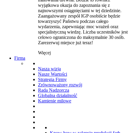
wyjątkowa okazja do zapoznania się z
najnowszymi osiągnięciami w tej dziedzinie.
Zaangażowany zespół IGP osobiście będzie
towarzyszyć Państwu podczas całego
wydarzenia, zapewniając moc wrażeń oraz
specjalistyczną wiedzę. Liczba uczestników jest
celowo ograniczona do maksymalnie 30 osób.
Zarezerwuj miejsce już teraz!
Więcej
Firma
Nasza wizja
Nasze Wartości
Strategia Firmy
Zrównoważony rozwój
Rada Nadzorcza
Globalna działalność
Kamienie milowe
Know-how w zakresie produkcji farb