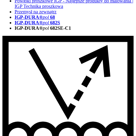
Powłoki proszkowe IGP - Najlepsze produkty do malowania |
IGP Technika proszkowa
Przemysł na zewnątrz
IGP-DURA®
pol
68
IGP-DURA®
pol
682S
IGP-DURA®
pol
682SE-C1