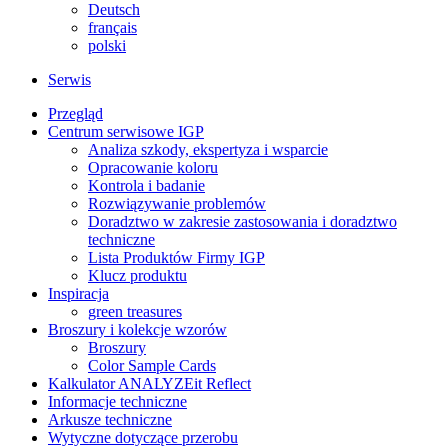
Deutsch
français
polski
Serwis
Przegląd
Centrum serwisowe IGP
Analiza szkody, ekspertyza i wsparcie
Opracowanie koloru
Kontrola i badanie
Rozwiązywanie problemów
Doradztwo w zakresie zastosowania i doradztwo
techniczne
Lista Produktów Firmy IGP
Klucz produktu
Inspiracja
green treasures
Broszury i kolekcje wzorów
Broszury
Color Sample Cards
Kalkulator ANALYZEit Reflect
Informacje techniczne
Arkusze techniczne
Wytyczne dotyczące przerobu