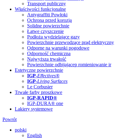
Transport publiczny
Właściwości funkcjonalne
Antygraffiti Powłoki
Ochrona przed korozją
Solidne powierzchnie
Łatwe czyszczenie
Podłoża wydzielające gazy
Powierzchnie przewodzące prąd elektryczny
Odporne na warunki pogodowe
Odporność chemiczna
Najwyższa trwałość
Powierzchnie odbijajacep romieniowanie ir
Estetyczne powierzchnie
IGP
-
Effectives®
IGP-
Living Surfaces
Le Corbusier
Trwałe farby proszkowe
IGP-RAPID®
IGP-DURA® one
Lakiery systemowe
Powrót
polski
English