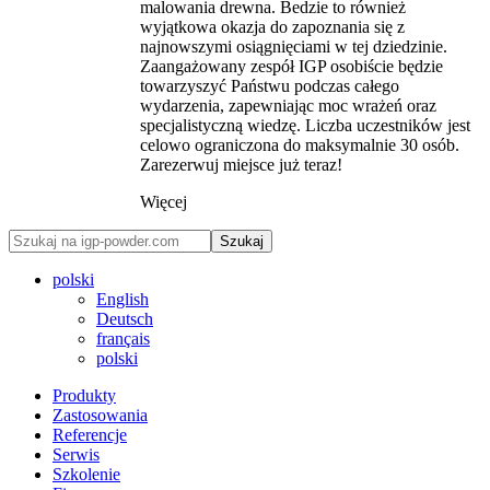
malowania drewna. Bedzie to również
wyjątkowa okazja do zapoznania się z
najnowszymi osiągnięciami w tej dziedzinie.
Zaangażowany zespół IGP osobiście będzie
towarzyszyć Państwu podczas całego
wydarzenia, zapewniając moc wrażeń oraz
specjalistyczną wiedzę. Liczba uczestników jest
celowo ograniczona do maksymalnie 30 osób.
Zarezerwuj miejsce już teraz!
Więcej
Szukaj
polski
English
Deutsch
français
polski
Produkty
Zastosowania
Referencje
Serwis
Szkolenie