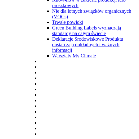
proszkowych
Nie dla lotnych związków organicznych
(VOCs)
Trwałe powłoki
Green Building Labels wyznaczają
standardy na całym świecie
Deklaracje Środowiskowe Produktu
dostarczają dokładnych i ważnych
informacji
Warsztaty My Climate