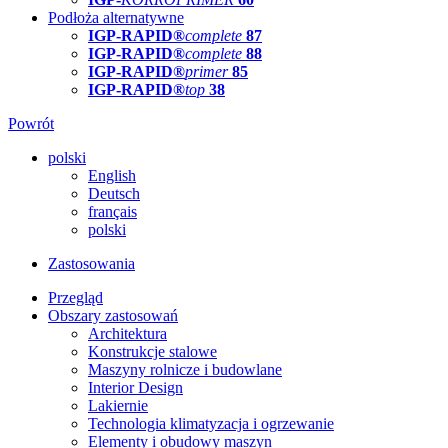
Podłoża alternatywne
IGP-RAPID®
complete
87
IGP-RAPID®
complete
88
IGP-RAPID®
primer
85
IGP-RAPID®
top
38
Powrót
polski
English
Deutsch
français
polski
Zastosowania
Przegląd
Obszary zastosowań
Architektura
Konstrukcje stalowe
Maszyny rolnicze i budowlane
Interior Design
Lakiernie
Technologia klimatyzacja i ogrzewanie
Elementy i obudowy maszyn