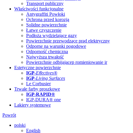
Transport publiczny
Właściwości funkcjonalne
Antygraffiti Powłoki
Ochrona przed korozją
Solidne powierzchnie
Łatwe czyszczenie
Podłoża wydzielające gazy
Powierzchnie przewodzące prąd elektryczny
Odporne na warunki pogodowe
Odporność chemiczna
Najwyższa trwałość
Powierzchnie odbijajacep romieniowanie ir
Estetyczne powierzchnie
IGP
-
Effectives®
IGP-
Living Surfaces
Le Corbusier
Trwałe farby proszkowe
IGP-RAPID®
IGP-DURA® one
Lakiery systemowe
Powrót
polski
English