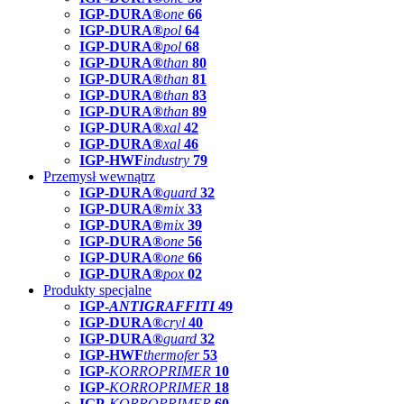
IGP-DURA®
one
66
IGP-DURA®
pol
64
IGP-DURA®
pol
68
IGP-DURA®
than
80
IGP-DURA®
than
81
IGP-DURA®
than
83
IGP-DURA®
than
89
IGP-DURA®
xal
42
IGP-DURA®
xal
46
IGP-HWF
industry
79
Przemysł wewnątrz
IGP-DURA®
guard
32
IGP-DURA®
mix
33
IGP-DURA®
mix
39
IGP-DURA®
one
56
IGP-DURA®
one
66
IGP-DURA®
pox
02
Produkty specjalne
IGP-
ANTIGRAFFITI
49
IGP-DURA®
cryl
40
IGP-DURA®
guard
32
IGP-HWF
thermofer
53
IGP-
KORROPRIMER
10
IGP-
KORROPRIMER
18
IGP-
KORROPRIMER
60