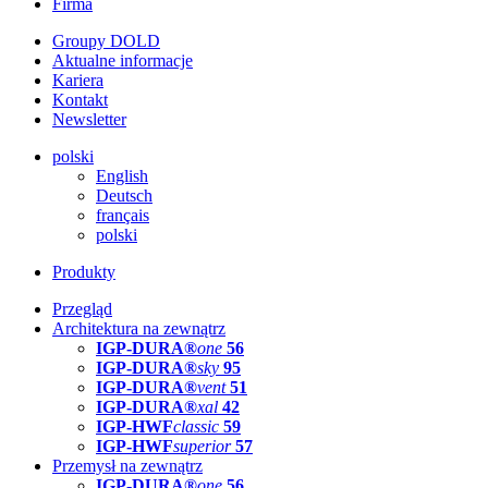
Firma
Groupy DOLD
Aktualne informacje
Kariera
Kontakt
Newsletter
polski
English
Deutsch
français
polski
Produkty
Przegląd
Architektura na zewnątrz
IGP-DURA®
one
56
IGP-DURA®
sky
95
IGP-DURA®
vent
51
IGP-DURA®
xal
42
IGP-HWF
classic
59
IGP-HWF
superior
57
Przemysł na zewnątrz
IGP-DURA®
one
56