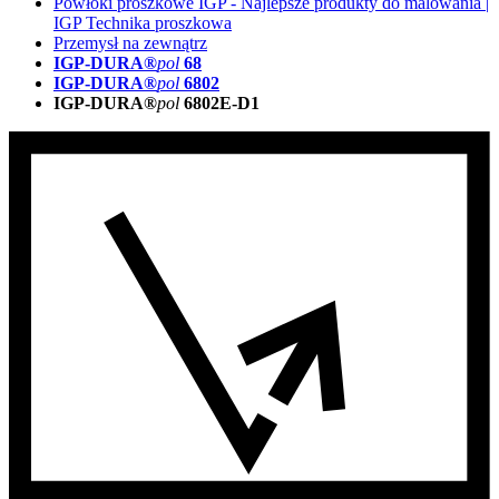
Powłoki proszkowe IGP - Najlepsze produkty do malowania |
IGP Technika proszkowa
Przemysł na zewnątrz
IGP-DURA®
pol
68
IGP-DURA®
pol
6802
IGP-DURA®
pol
6802E-D1