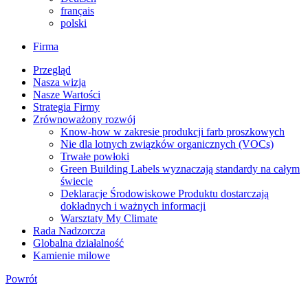
français
polski
Firma
Przegląd
Nasza wizja
Nasze Wartości
Strategia Firmy
Zrównoważony rozwój
Know-how w zakresie produkcji farb proszkowych
Nie dla lotnych związków organicznych (VOCs)
Trwałe powłoki
Green Building Labels wyznaczają standardy na całym
świecie
Deklaracje Środowiskowe Produktu dostarczają
dokładnych i ważnych informacji
Warsztaty My Climate
Rada Nadzorcza
Globalna działalność
Kamienie milowe
Powrót