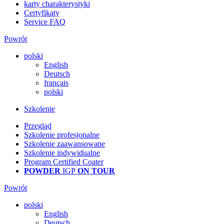
karty charakterystyki
Certyfikaty
Service FAQ
Powrót
polski
English
Deutsch
français
polski
Szkolenie
Przegląd
Szkolenie profesjonalne
Szkolenie zaawansowane
Szkolenie indywidualne
Program Certified Coater
POWDER
IGP
ON TOUR
Powrót
polski
English
Deutsch