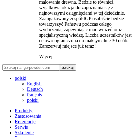
malowania drewna. Bedzie to również
wyjątkowa okazja do zapoznania się z
najnowszymi osiągnięciami w tej dziedzinie.
Zaangażowany zespół IGP osobiście będzie
towarzyszyć Państwu podczas całego
wydarzenia, zapewniając moc wrażeń oraz
specjalistyczną wiedzę. Liczba uczestników jest
celowo ograniczona do maksymalnie 30 osób.
Zarezerwuj miejsce już teraz!
Więcej
Szukaj
polski
English
Deutsch
français
polski
Produkty
Zastosowania
Referencje
Serwis
Szkolenie