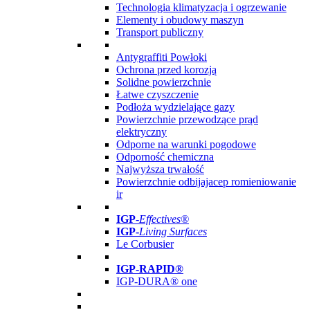
Technologia klimatyzacja i ogrzewanie
Elementy i obudowy maszyn
Transport publiczny
Antygraffiti Powłoki
Ochrona przed korozją
Solidne powierzchnie
Łatwe czyszczenie
Podłoża wydzielające gazy
Powierzchnie przewodzące prąd
elektryczny
Odporne na warunki pogodowe
Odporność chemiczna
Najwyższa trwałość
Powierzchnie odbijajacep romieniowanie
ir
IGP
-
Effectives®
IGP-
Living Surfaces
Le Corbusier
IGP-RAPID®
IGP-DURA® one