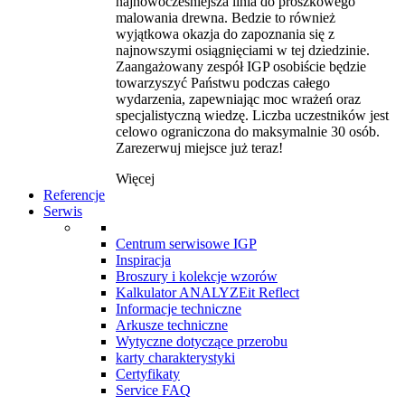
najnowocześniejsza linia do proszkowego
malowania drewna. Bedzie to również
wyjątkowa okazja do zapoznania się z
najnowszymi osiągnięciami w tej dziedzinie.
Zaangażowany zespół IGP osobiście będzie
towarzyszyć Państwu podczas całego
wydarzenia, zapewniając moc wrażeń oraz
specjalistyczną wiedzę. Liczba uczestników jest
celowo ograniczona do maksymalnie 30 osób.
Zarezerwuj miejsce już teraz!
Więcej
Referencje
Serwis
Centrum serwisowe IGP
Inspiracja
Broszury i kolekcje wzorów
Kalkulator ANALYZEit Reflect
Informacje techniczne
Arkusze techniczne
Wytyczne dotyczące przerobu
karty charakterystyki
Certyfikaty
Service FAQ