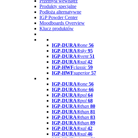
Przemysł wewnątrz
Produkty specjalne
Podłoża alternatywne
IGP Powder Center
Moodboards Overview
Klucz produktów
IGP-DURA®
one
56
IGP-DURA®
sky
95
IGP-DURA®
vent
51
IGP-DURA®
xal
42
IGP-HWF
classic
59
IGP-HWF
superior
57
IGP-DURA®
one
56
IGP-DURA®
one
66
IGP-DURA®
pol
64
IGP-DURA®
pol
68
IGP-DURA®
than
80
IGP-DURA®
than
81
IGP-DURA®
than
83
IGP-DURA®
than
89
IGP-DURA®
xal
42
IGP-DURA®
xal
46