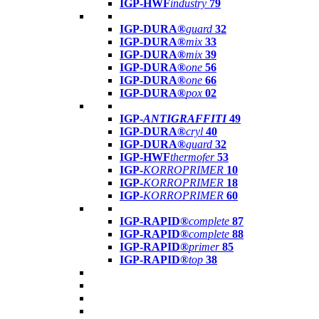
IGP-HWF
industry
79
IGP-DURA®
guard
32
IGP-DURA®
mix
33
IGP-DURA®
mix
39
IGP-DURA®
one
56
IGP-DURA®
one
66
IGP-DURA®
pox
02
IGP-
ANTIGRAFFITI
49
IGP-DURA®
cryl
40
IGP-DURA®
guard
32
IGP-HWF
thermofer
53
IGP-
KORROPRIMER
10
IGP-
KORROPRIMER
18
IGP-
KORROPRIMER
60
IGP-RAPID®
complete
87
IGP-RAPID®
complete
88
IGP-RAPID®
primer
85
IGP-RAPID®
top
38