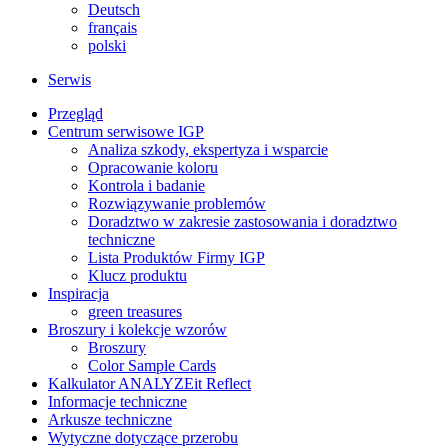
Deutsch
français
polski
Serwis
Przegląd
Centrum serwisowe IGP
Analiza szkody, ekspertyza i wsparcie
Opracowanie koloru
Kontrola i badanie
Rozwiązywanie problemów
Doradztwo w zakresie zastosowania i doradztwo
techniczne
Lista Produktów Firmy IGP
Klucz produktu
Inspiracja
green treasures
Broszury i kolekcje wzorów
Broszury
Color Sample Cards
Kalkulator ANALYZEit Reflect
Informacje techniczne
Arkusze techniczne
Wytyczne dotyczące przerobu