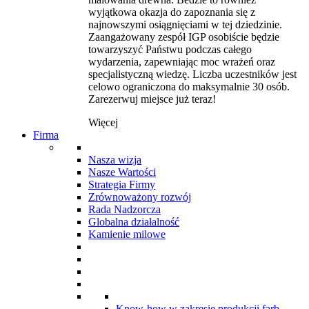
wyjątkowa okazja do zapoznania się z
najnowszymi osiągnięciami w tej dziedzinie.
Zaangażowany zespół IGP osobiście będzie
towarzyszyć Państwu podczas całego
wydarzenia, zapewniając moc wrażeń oraz
specjalistyczną wiedzę. Liczba uczestników jest
celowo ograniczona do maksymalnie 30 osób.
Zarezerwuj miejsce już teraz!
Więcej
Firma
Nasza wizja
Nasze Wartości
Strategia Firmy
Zrównoważony rozwój
Rada Nadzorcza
Globalna działalność
Kamienie milowe
Know-how w zakresie produkcji farb