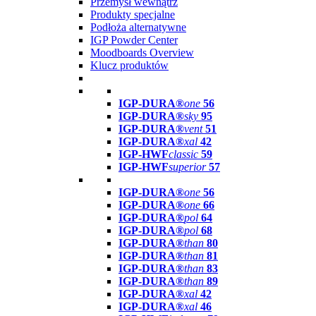
Przemysł wewnątrz
Produkty specjalne
Podłoża alternatywne
IGP Powder Center
Moodboards Overview
Klucz produktów
IGP-DURA®
one
56
IGP-DURA®
sky
95
IGP-DURA®
vent
51
IGP-DURA®
xal
42
IGP-HWF
classic
59
IGP-HWF
superior
57
IGP-DURA®
one
56
IGP-DURA®
one
66
IGP-DURA®
pol
64
IGP-DURA®
pol
68
IGP-DURA®
than
80
IGP-DURA®
than
81
IGP-DURA®
than
83
IGP-DURA®
than
89
IGP-DURA®
xal
42
IGP-DURA®
xal
46