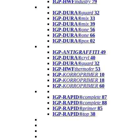
IGP-HWF
industry
79
IGP-DURA®
guard
32
IGP-DURA®
mix
33
IGP-DURA®
mix
39
IGP-DURA®
one
56
IGP-DURA®
one
66
IGP-DURA®
pox
02
IGP-
ANTIGRAFFITI
49
IGP-DURA®
cryl
40
IGP-DURA®
guard
32
IGP-HWF
thermofer
53
IGP-
KORROPRIMER
10
IGP-
KORROPRIMER
18
IGP-
KORROPRIMER
60
IGP-RAPID®
complete
87
IGP-RAPID®
complete
88
IGP-RAPID®
primer
85
IGP-RAPID®
top
38