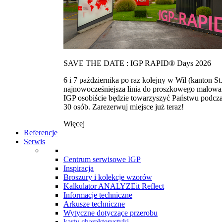
SAVE THE DATE : IGP RAPID® Days 2026
6 i 7 października po raz kolejny w Wil (kanton
najnowocześniejsza linia do proszkowego malowan
IGP osobiście będzie towarzyszyć Państwu podcza
30 osób. Zarezerwuj miejsce już teraz!
Więcej
Referencje
Serwis
Centrum serwisowe IGP
Inspiracja
Broszury i kolekcje wzorów
Kalkulator ANALYZEit Reflect
Informacje techniczne
Arkusze techniczne
Wytyczne dotyczące przerobu
karty charakterystyki