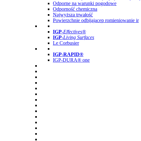
Odporne na warunki pogodowe
Odporność chemiczna
Najwyższa trwałość
Powierzchnie odbijajacep romieniowanie ir
IGP
-
Effectives®
IGP-
Living Surfaces
Le Corbusier
IGP-RAPID®
IGP-DURA® one