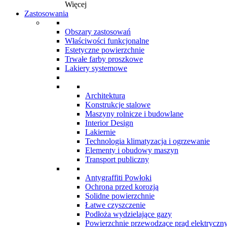
Więcej
Zastosowania
Obszary zastosowań
Właściwości funkcjonalne
Estetyczne powierzchnie
Trwałe farby proszkowe
Lakiery systemowe
Architektura
Konstrukcje stalowe
Maszyny rolnicze i budowlane
Interior Design
Lakiernie
Technologia klimatyzacja i ogrzewanie
Elementy i obudowy maszyn
Transport publiczny
Antygraffiti Powłoki
Ochrona przed korozją
Solidne powierzchnie
Łatwe czyszczenie
Podłoża wydzielające gazy
Powierzchnie przewodzące prąd elektryczn