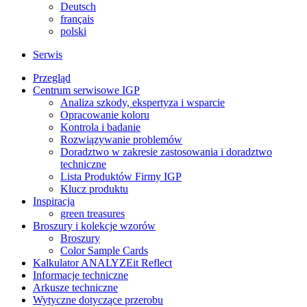
Deutsch
français
polski
Serwis
Przegląd
Centrum serwisowe IGP
Analiza szkody, ekspertyza i wsparcie
Opracowanie koloru
Kontrola i badanie
Rozwiązywanie problemów
Doradztwo w zakresie zastosowania i doradztwo
techniczne
Lista Produktów Firmy IGP
Klucz produktu
Inspiracja
green treasures
Broszury i kolekcje wzorów
Broszury
Color Sample Cards
Kalkulator ANALYZEit Reflect
Informacje techniczne
Arkusze techniczne
Wytyczne dotyczące przerobu