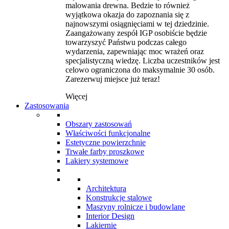
malowania drewna. Bedzie to również
wyjątkowa okazja do zapoznania się z
najnowszymi osiągnięciami w tej dziedzinie.
Zaangażowany zespół IGP osobiście będzie
towarzyszyć Państwu podczas całego
wydarzenia, zapewniając moc wrażeń oraz
specjalistyczną wiedzę. Liczba uczestników jest
celowo ograniczona do maksymalnie 30 osób.
Zarezerwuj miejsce już teraz!
Więcej
Zastosowania
Obszary zastosowań
Właściwości funkcjonalne
Estetyczne powierzchnie
Trwałe farby proszkowe
Lakiery systemowe
Architektura
Konstrukcje stalowe
Maszyny rolnicze i budowlane
Interior Design
Lakiernie