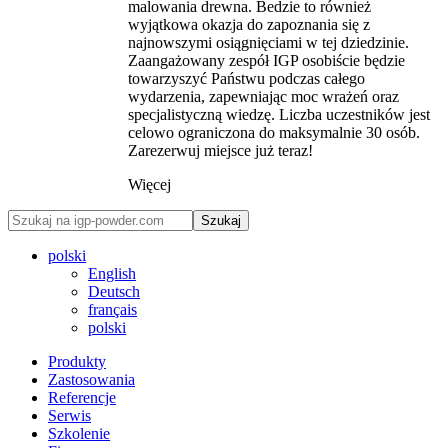
malowania drewna. Bedzie to również
wyjątkowa okazja do zapoznania się z
najnowszymi osiągnięciami w tej dziedzinie.
Zaangażowany zespół IGP osobiście będzie
towarzyszyć Państwu podczas całego
wydarzenia, zapewniając moc wrażeń oraz
specjalistyczną wiedzę. Liczba uczestników jest
celowo ograniczona do maksymalnie 30 osób.
Zarezerwuj miejsce już teraz!
Więcej
Szukaj
polski
English
Deutsch
français
polski
Produkty
Zastosowania
Referencje
Serwis
Szkolenie