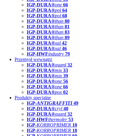
IGP-DURA®
one
66
IGP-DURA®
pol
64
IGP-DURA®
pol
68
IGP-DURA®
than
80
IGP-DURA®
than
81
IGP-DURA®
than
83
IGP-DURA®
than
89
IGP-DURA®
xal
42
IGP-DURA®
xal
46
IGP-HWF
industry
79
Przemysł wewnątrz
IGP-DURA®
guard
32
IGP-DURA®
mix
33
IGP-DURA®
mix
39
IGP-DURA®
one
56
IGP-DURA®
one
66
IGP-DURA®
pox
02
Produkty specjalne
IGP-
ANTIGRAFFITI
49
IGP-DURA®
cryl
40
IGP-DURA®
guard
32
IGP-HWF
thermofer
53
IGP-
KORROPRIMER
10
IGP-
KORROPRIMER
18
IGP-
KORROPRIMER
60