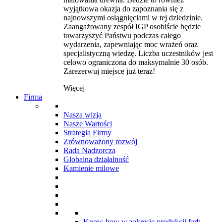
wyjątkowa okazja do zapoznania się z
najnowszymi osiągnięciami w tej dziedzinie.
Zaangażowany zespół IGP osobiście będzie
towarzyszyć Państwu podczas całego
wydarzenia, zapewniając moc wrażeń oraz
specjalistyczną wiedzę. Liczba uczestników jest
celowo ograniczona do maksymalnie 30 osób.
Zarezerwuj miejsce już teraz!
Więcej
Firma
Nasza wizja
Nasze Wartości
Strategia Firmy
Zrównoważony rozwój
Rada Nadzorcza
Globalna działalność
Kamienie milowe
Know-how w zakresie produkcji farb