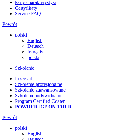
karty charakterystyki
Certyfikaty
Service FAQ
Powrót
polski
English
Deutsch
français
polski
Szkolenie
Przegląd
Szkolenie profesjonalne
Szkolenie zaawansowane
Szkolenie indywidualne
Program Certified Coater
POWDER
IGP
ON TOUR
Powrót
polski
English
Deutsch