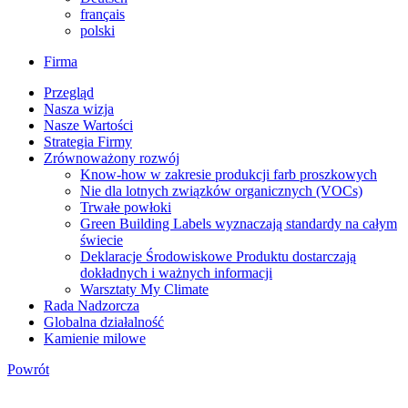
français
polski
Firma
Przegląd
Nasza wizja
Nasze Wartości
Strategia Firmy
Zrównoważony rozwój
Know-how w zakresie produkcji farb proszkowych
Nie dla lotnych związków organicznych (VOCs)
Trwałe powłoki
Green Building Labels wyznaczają standardy na całym
świecie
Deklaracje Środowiskowe Produktu dostarczają
dokładnych i ważnych informacji
Warsztaty My Climate
Rada Nadzorcza
Globalna działalność
Kamienie milowe
Powrót