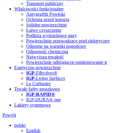
Transport publiczny
Właściwości funkcjonalne
Antygraffiti Powłoki
Ochrona przed korozją
Solidne powierzchnie
Łatwe czyszczenie
Podłoża wydzielające gazy
Powierzchnie przewodzące prąd elektryczny
Odporne na warunki pogodowe
Odporność chemiczna
Najwyższa trwałość
Powierzchnie odbijajacep romieniowanie ir
Estetyczne powierzchnie
IGP
-
Effectives®
IGP-
Living Surfaces
Le Corbusier
Trwałe farby proszkowe
IGP-RAPID®
IGP-DURA® one
Lakiery systemowe
Powrót
polski
English