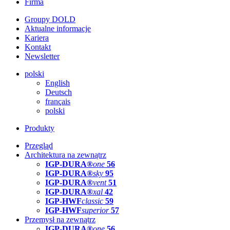
Firma
Groupy DOLD
Aktualne informacje
Kariera
Kontakt
Newsletter
polski
English
Deutsch
français
polski
Produkty
Przegląd
Architektura na zewnątrz
IGP-DURA®
one
56
IGP-DURA®
sky
95
IGP-DURA®
vent
51
IGP-DURA®
xal
42
IGP-HWF
classic
59
IGP-HWF
superior
57
Przemysł na zewnątrz
IGP-DURA®
one
56