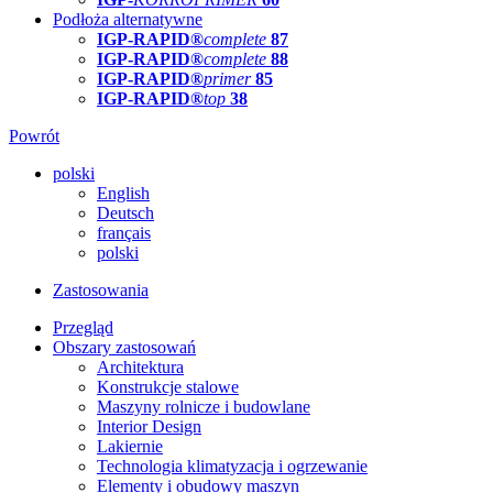
Podłoża alternatywne
IGP-RAPID®
complete
87
IGP-RAPID®
complete
88
IGP-RAPID®
primer
85
IGP-RAPID®
top
38
Powrót
polski
English
Deutsch
français
polski
Zastosowania
Przegląd
Obszary zastosowań
Architektura
Konstrukcje stalowe
Maszyny rolnicze i budowlane
Interior Design
Lakiernie
Technologia klimatyzacja i ogrzewanie
Elementy i obudowy maszyn