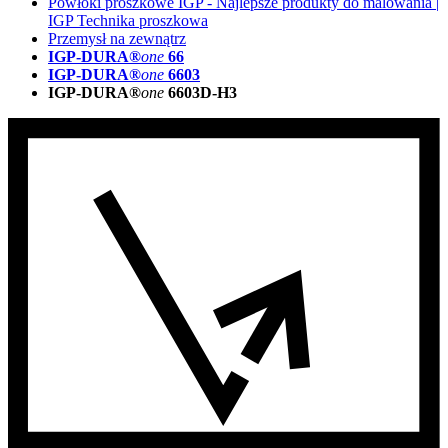
Powłoki proszkowe IGP - Najlepsze produkty do malowania |
IGP Technika proszkowa
Przemysł na zewnątrz
IGP-DURA®
one
66
IGP-DURA®
one
6603
IGP-DURA®
one
6603D-H3