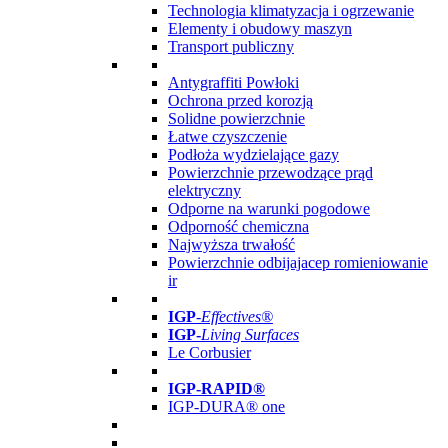
Technologia klimatyzacja i ogrzewanie
Elementy i obudowy maszyn
Transport publiczny
Antygraffiti Powłoki
Ochrona przed korozją
Solidne powierzchnie
Łatwe czyszczenie
Podłoża wydzielające gazy
Powierzchnie przewodzące prąd
elektryczny
Odporne na warunki pogodowe
Odporność chemiczna
Najwyższa trwałość
Powierzchnie odbijajacep romieniowanie
ir
IGP
-
Effectives®
IGP-
Living Surfaces
Le Corbusier
IGP-RAPID®
IGP-DURA® one