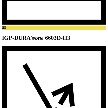
66
IGP-DURA®
one
6603D-H3