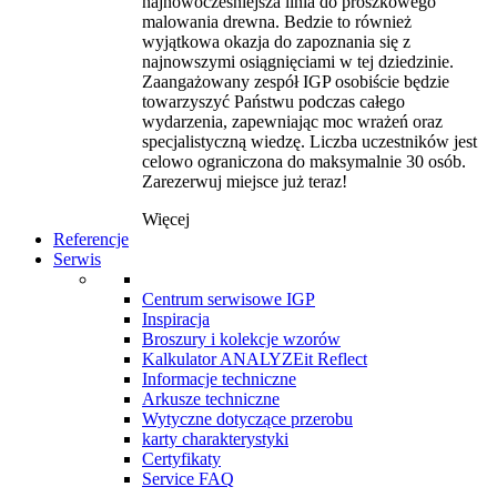
najnowocześniejsza linia do proszkowego
malowania drewna. Bedzie to również
wyjątkowa okazja do zapoznania się z
najnowszymi osiągnięciami w tej dziedzinie.
Zaangażowany zespół IGP osobiście będzie
towarzyszyć Państwu podczas całego
wydarzenia, zapewniając moc wrażeń oraz
specjalistyczną wiedzę. Liczba uczestników jest
celowo ograniczona do maksymalnie 30 osób.
Zarezerwuj miejsce już teraz!
Więcej
Referencje
Serwis
Centrum serwisowe IGP
Inspiracja
Broszury i kolekcje wzorów
Kalkulator ANALYZEit Reflect
Informacje techniczne
Arkusze techniczne
Wytyczne dotyczące przerobu
karty charakterystyki
Certyfikaty
Service FAQ