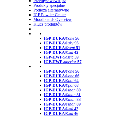
Przemysł wewnątrz
Produkty specjalne
Podłoża alternatywne
IGP Powder Center
Moodboards Overview
Klucz produktów
IGP-DURA®
one
56
IGP-DURA®
sky
95
IGP-DURA®
vent
51
IGP-DURA®
xal
42
IGP-HWF
classic
59
IGP-HWF
superior
57
IGP-DURA®
one
56
IGP-DURA®
one
66
IGP-DURA®
pol
64
IGP-DURA®
pol
68
IGP-DURA®
than
80
IGP-DURA®
than
81
IGP-DURA®
than
83
IGP-DURA®
than
89
IGP-DURA®
xal
42
IGP-DURA®
xal
46