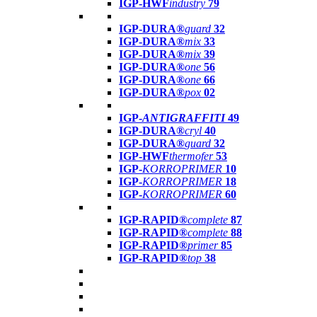
IGP-HWF
industry
79
IGP-DURA®
guard
32
IGP-DURA®
mix
33
IGP-DURA®
mix
39
IGP-DURA®
one
56
IGP-DURA®
one
66
IGP-DURA®
pox
02
IGP-
ANTIGRAFFITI
49
IGP-DURA®
cryl
40
IGP-DURA®
guard
32
IGP-HWF
thermofer
53
IGP-
KORROPRIMER
10
IGP-
KORROPRIMER
18
IGP-
KORROPRIMER
60
IGP-RAPID®
complete
87
IGP-RAPID®
complete
88
IGP-RAPID®
primer
85
IGP-RAPID®
top
38