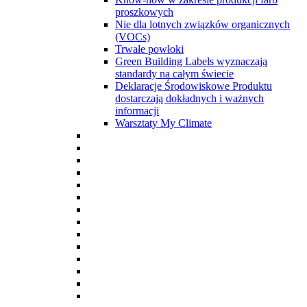
proszkowych
Nie dla lotnych związków organicznych
(VOCs)
Trwałe powłoki
Green Building Labels wyznaczają
standardy na całym świecie
Deklaracje Środowiskowe Produktu
dostarczają dokładnych i ważnych
informacji
Warsztaty My Climate