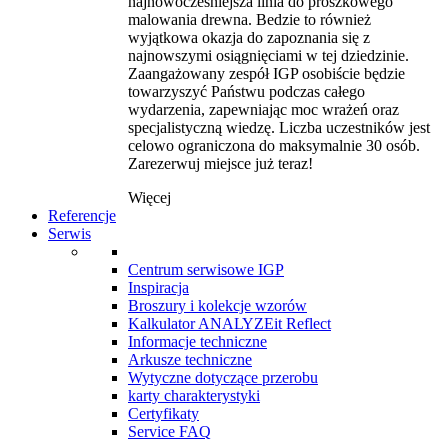
najnowocześniejsza linia do proszkowego
malowania drewna. Bedzie to również
wyjątkowa okazja do zapoznania się z
najnowszymi osiągnięciami w tej dziedzinie.
Zaangażowany zespół IGP osobiście będzie
towarzyszyć Państwu podczas całego
wydarzenia, zapewniając moc wrażeń oraz
specjalistyczną wiedzę. Liczba uczestników jest
celowo ograniczona do maksymalnie 30 osób.
Zarezerwuj miejsce już teraz!
Więcej
Referencje
Serwis
Centrum serwisowe IGP
Inspiracja
Broszury i kolekcje wzorów
Kalkulator ANALYZEit Reflect
Informacje techniczne
Arkusze techniczne
Wytyczne dotyczące przerobu
karty charakterystyki
Certyfikaty
Service FAQ