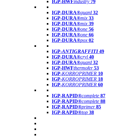
IGP-HWF
industry
79
IGP-DURA®
guard
32
IGP-DURA®
mix
33
IGP-DURA®
mix
39
IGP-DURA®
one
56
IGP-DURA®
one
66
IGP-DURA®
pox
02
IGP-
ANTIGRAFFITI
49
IGP-DURA®
cryl
40
IGP-DURA®
guard
32
IGP-HWF
thermofer
53
IGP-
KORROPRIMER
10
IGP-
KORROPRIMER
18
IGP-
KORROPRIMER
60
IGP-RAPID®
complete
87
IGP-RAPID®
complete
88
IGP-RAPID®
primer
85
IGP-RAPID®
top
38