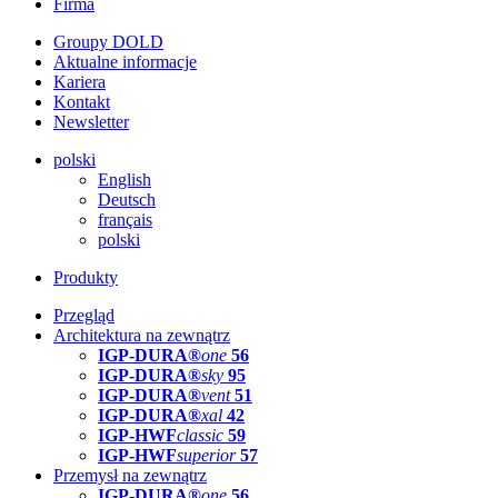
Firma
Groupy DOLD
Aktualne informacje
Kariera
Kontakt
Newsletter
polski
English
Deutsch
français
polski
Produkty
Przegląd
Architektura na zewnątrz
IGP-DURA®
one
56
IGP-DURA®
sky
95
IGP-DURA®
vent
51
IGP-DURA®
xal
42
IGP-HWF
classic
59
IGP-HWF
superior
57
Przemysł na zewnątrz
IGP-DURA®
one
56