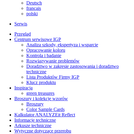
Deutsch
français
polski
Serwis
Przegląd
Centrum serwisowe IGP
Analiza szkody, ekspertyza i wsparcie
Opracowanie koloru
Kontrola i badanie
Rozwiązywanie problemów
Doradztwo w zakresie zastosowania i doradztwo
techniczne
Lista Produktów Firmy IGP
Klucz produktu
Inspiracja
green treasures
Broszury i kolekcje wzorów
Broszury
Color Sample Cards
Kalkulator ANALYZEit Reflect
Informacje techniczne
Arkusze techniczne
Wytyczne dotyczące przerobu