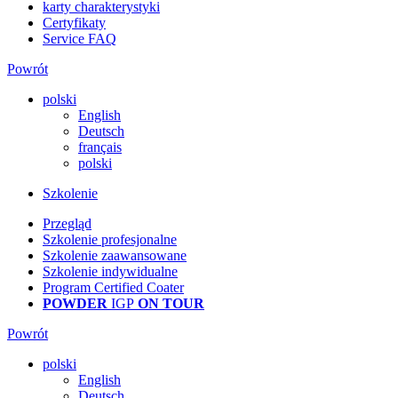
karty charakterystyki
Certyfikaty
Service FAQ
Powrót
polski
English
Deutsch
français
polski
Szkolenie
Przegląd
Szkolenie profesjonalne
Szkolenie zaawansowane
Szkolenie indywidualne
Program Certified Coater
POWDER
IGP
ON TOUR
Powrót
polski
English
Deutsch