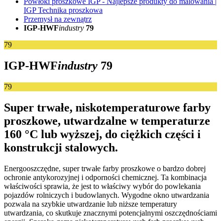
Powłoki proszkowe IGP - Najlepsze produkty do malowania |
IGP Technika proszkowa
Przemysł na zewnątrz
IGP-HWF
industry
79
79
IGP-HWF
industry
79
79
Super trwałe, niskotemperaturowe farby
proszkowe, utwardzalne w temperaturze
160 °C lub wyższej, do ciężkich części i
konstrukcji stalowych.
Energooszczędne, super trwałe farby proszkowe o bardzo dobrej
ochronie antykorozyjnej i odporności chemicznej. Ta kombinacja
właściwości sprawia, że jest to właściwy wybór do powlekania
pojazdów rolniczych i budowlanych. Wygodne okno utwardzania
pozwala na szybkie utwardzanie lub niższe temperatury
utwardzania, co skutkuje znacznymi potencjalnymi oszczędnościami