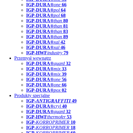
IGP-DURA®
one
66
IGP-DURA®
pol
64
IGP-DURA®
pol
68
IGP-DURA®
than
80
IGP-DURA®
than
81
IGP-DURA®
than
83
IGP-DURA®
than
89
IGP-DURA®
xal
42
IGP-DURA®
xal
46
IGP-HWF
industry
79
Przemysł wewnątrz
IGP-DURA®
guard
32
IGP-DURA®
mix
33
IGP-DURA®
mix
39
IGP-DURA®
one
56
IGP-DURA®
one
66
IGP-DURA®
pox
02
Produkty specjalne
IGP-
ANTIGRAFFITI
49
IGP-DURA®
cryl
40
IGP-DURA®
guard
32
IGP-HWF
thermofer
53
IGP-
KORROPRIMER
10
IGP-
KORROPRIMER
18
IGP-
KORROPRIMER
60