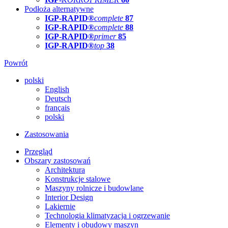
Podłoża alternatywne
IGP-RAPID®
complete
87
IGP-RAPID®
complete
88
IGP-RAPID®
primer
85
IGP-RAPID®
top
38
Powrót
polski
English
Deutsch
français
polski
Zastosowania
Przegląd
Obszary zastosowań
Architektura
Konstrukcje stalowe
Maszyny rolnicze i budowlane
Interior Design
Lakiernie
Technologia klimatyzacja i ogrzewanie
Elementy i obudowy maszyn