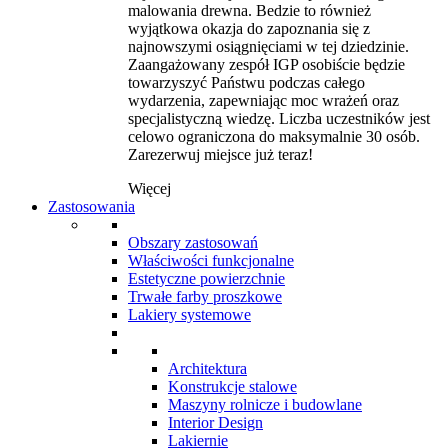
malowania drewna. Bedzie to również
wyjątkowa okazja do zapoznania się z
najnowszymi osiągnięciami w tej dziedzinie.
Zaangażowany zespół IGP osobiście będzie
towarzyszyć Państwu podczas całego
wydarzenia, zapewniając moc wrażeń oraz
specjalistyczną wiedzę. Liczba uczestników jest
celowo ograniczona do maksymalnie 30 osób.
Zarezerwuj miejsce już teraz!
Więcej
Zastosowania
Obszary zastosowań
Właściwości funkcjonalne
Estetyczne powierzchnie
Trwałe farby proszkowe
Lakiery systemowe
Architektura
Konstrukcje stalowe
Maszyny rolnicze i budowlane
Interior Design
Lakiernie