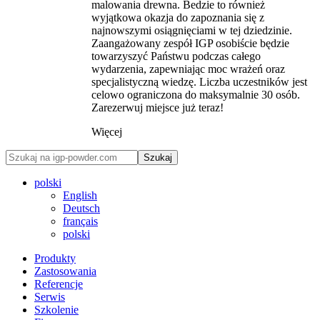
malowania drewna. Bedzie to również
wyjątkowa okazja do zapoznania się z
najnowszymi osiągnięciami w tej dziedzinie.
Zaangażowany zespół IGP osobiście będzie
towarzyszyć Państwu podczas całego
wydarzenia, zapewniając moc wrażeń oraz
specjalistyczną wiedzę. Liczba uczestników jest
celowo ograniczona do maksymalnie 30 osób.
Zarezerwuj miejsce już teraz!
Więcej
Szukaj
polski
English
Deutsch
français
polski
Produkty
Zastosowania
Referencje
Serwis
Szkolenie