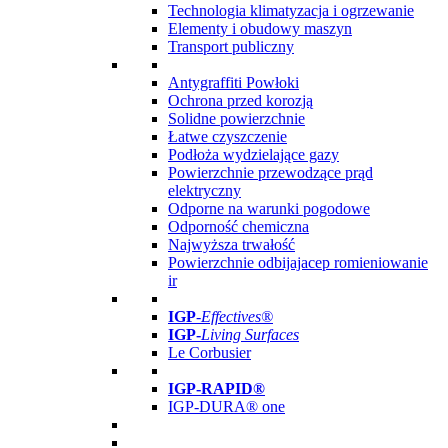
Technologia klimatyzacja i ogrzewanie
Elementy i obudowy maszyn
Transport publiczny
Antygraffiti Powłoki
Ochrona przed korozją
Solidne powierzchnie
Łatwe czyszczenie
Podłoża wydzielające gazy
Powierzchnie przewodzące prąd
elektryczny
Odporne na warunki pogodowe
Odporność chemiczna
Najwyższa trwałość
Powierzchnie odbijajacep romieniowanie
ir
IGP
-
Effectives®
IGP-
Living Surfaces
Le Corbusier
IGP-RAPID®
IGP-DURA® one