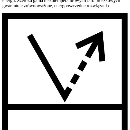
energii. Szeroka gama niskotemperaturowych farb proszkowych
gwarantuje zrównoważone, energooszczędne rozwiązania.