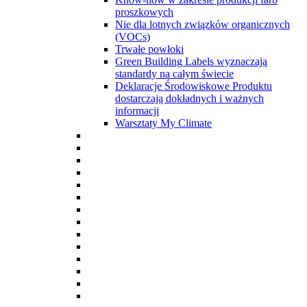
proszkowych
Nie dla lotnych związków organicznych
(VOCs)
Trwałe powłoki
Green Building Labels wyznaczają
standardy na całym świecie
Deklaracje Środowiskowe Produktu
dostarczają dokładnych i ważnych
informacji
Warsztaty My Climate