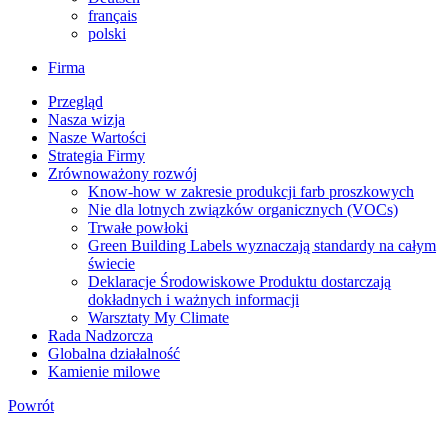
français
polski
Firma
Przegląd
Nasza wizja
Nasze Wartości
Strategia Firmy
Zrównoważony rozwój
Know-how w zakresie produkcji farb proszkowych
Nie dla lotnych związków organicznych (VOCs)
Trwałe powłoki
Green Building Labels wyznaczają standardy na całym
świecie
Deklaracje Środowiskowe Produktu dostarczają
dokładnych i ważnych informacji
Warsztaty My Climate
Rada Nadzorcza
Globalna działalność
Kamienie milowe
Powrót