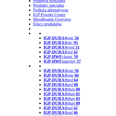
Przemysł wewnątrz
Produkty specjalne
Podłoża alternatywne
IGP Powder Center
Moodboards Overview
Klucz produktów
IGP-DURA®
one
56
IGP-DURA®
sky
95
IGP-DURA®
vent
51
IGP-DURA®
xal
42
IGP-HWF
classic
59
IGP-HWF
superior
57
IGP-DURA®
one
56
IGP-DURA®
one
66
IGP-DURA®
pol
64
IGP-DURA®
pol
68
IGP-DURA®
than
80
IGP-DURA®
than
81
IGP-DURA®
than
83
IGP-DURA®
than
89
IGP-DURA®
xal
42
IGP-DURA®
xal
46