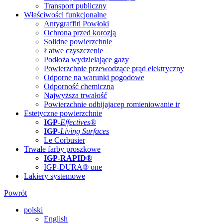
Transport publiczny
Właściwości funkcjonalne
Antygraffiti Powłoki
Ochrona przed korozją
Solidne powierzchnie
Łatwe czyszczenie
Podłoża wydzielające gazy
Powierzchnie przewodzące prąd elektryczny
Odporne na warunki pogodowe
Odporność chemiczna
Najwyższa trwałość
Powierzchnie odbijajacep romieniowanie ir
Estetyczne powierzchnie
IGP
-
Effectives®
IGP-
Living Surfaces
Le Corbusier
Trwałe farby proszkowe
IGP-RAPID®
IGP-DURA® one
Lakiery systemowe
Powrót
polski
English