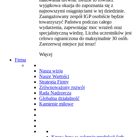
wyjątkowa okazja do zapoznania się z
najnowszymi osiągnięciami w tej dziedzinie.
Zaangażowany zespół IGP osobiście będzie
towarzyszyć Państwu podczas całego
wydarzenia, zapewniając moc wrażeń oraz
specjalistyczną wiedzę. Liczba uczestników jest
celowo ograniczona do maksymalnie 30 osób.
Zarezerwuj miejsce już teraz!
Więcej
Firma
Nasza wizja
Nasze Wartości
Strategia Firmy
Zrównoważony rozwój
Rada Nadzorcza
Globalna działalność
Kamienie milowe
Know-how w zakresie produkcji farb